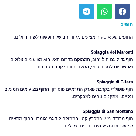
T
W
F
e
h
a
l
a
c
חופים
e
t
e
g
s
b
החופים של איסקיה מציעים מגוון רחב של חופשות לשחייה ולים.
r
a
o
a
p
o
Spiaggia dei Maronti
m
p
k
חוף גדול עם חול זהוב, הממוקם בדרום האי. הוא מציע מים צלולים
ואפשרויות לספורט ימי, מסעדות ובתי קפה בסביבה.
Spiaggia di Citara
חוף פופולרי בקרבת פארק התרמיים פוסידון. החוף מציע מים חמימים
ונקיים, ומתקנים נוחים למבקרים.
Spiaggia di San Montano
חוף מבודד ומוגן במפרץ קטן, הממוקם ליד גני נגומבו. החוף מתאים
למשפחות ומציע מים רדודים וצלולים.