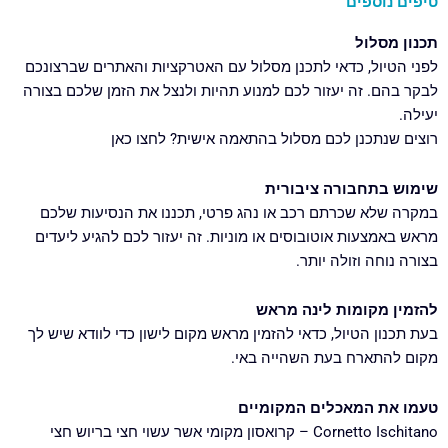
טיפים נוספים
e
t
e
g
s
b
תכנון מסלול
r
a
o
לפני הטיול, כדאי לתכנן מסלול עם האטרקציות והאתרים שברצונכם
a
p
o
לבקר בהם. זה יעזור לכם למנוע תהיות ולנצל את הזמן שלכם בצורה
m
p
k
יעילה.
רוצים שנתכנן לכם מסלול בהתאמה אישית? לחצו כאן
שימוש בתחבורה ציבורית
במקרה שלא שכרתם רכב או נהג פרטי, תכננו את הנסיעות שלכם
מראש באמצעות אוטובוסים או מוניות. זה יעזור לכם להגיע ליעדים
בצורה נוחה וזולה יותר.
להזמין מקומות לינה מראש
בעת תכנון הטיול, כדאי להזמין מראש מקום לישון כדי לוודא שיש לך
מקום להתארח בעת השהייה באי.
טעמו את המאכלים המקומיים
Cornetto Ischitano – קרואסון מקומי אשר עשוי חצי בריוש חצי