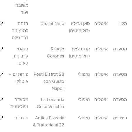
משובח
ועוד
ן
איטליה
סאן ויג'יליו
Chalet Nora
הנחה
📍
(דולומיטים)
למזמינים
דרך נילס
עדה
איטליה
קרונפלאץ
Rifugio
ספגטי
📍
(דולומיטים)
Corones
קרבונרה
טעים!
עדה
איטליה
נאפולי
28 Posti Bistrot
פירות ים +
📍
con Gusto
איטלקי
Napoli
עדה
איטליה
נאפולי
La Locanda
מסעדה
📍
Gesù Vecchio
נפוליטנית
רייה
איטליה
נאפולי
Antica Pizzeria
פיצרייה
📍
& Trattoria al 22