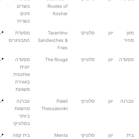
Routes of
בשרים
Kosher
ודגים
כשרה!
יוון
סלוניקי
Tarantino
מסעדת
📍
ר
Sandwiches &
המבורגרים
Fries
עדה
יוון
סלוניקי
The Rouga
מסעדה
📍
יוונית
אותנטית
באווירה
משגעת
נה
יוון
סלוניקי
Palati
טברנה
📍
Thessaloniki
מהשוות
ביותר
בסלוניקי
יוון
סלוניקי
Menta
בית קפה
📍