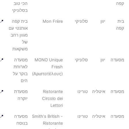
הכי טוב
בסלוניקי
יוון
סלוניקי
Mon Frère
בית קפה
📍
אותנטי עם
מגוון רחב
של
משקאות
עדה
יוון
סלוניקי
MONO Unique
מסעדה
📍
Fresh
לארוחת
(Αριστοτέλους)
בוקר על
הים
עדה
איטליה
טורינו
Ristorante
מסעדת
📍
Circolo dei
יוקרה
Lettori
עדה
איטליה
טורינו
Smith's British -
מסעדה
📍
Ristorante
בנוסח