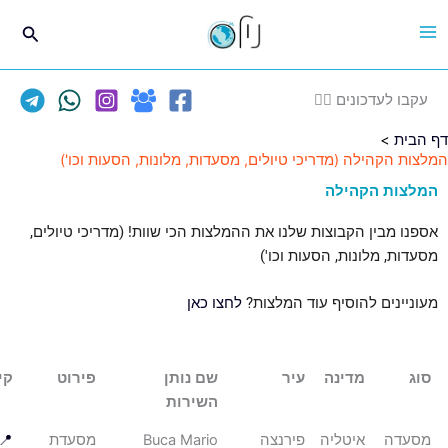
חיפוש
עקבו לעדכונים 
דף
המלצות הקהילה (מדריכי טיולים, מסעדות, מלונות, הסעות
המלצות הקה
אספנו מבין הקבוצות שלנו את ההמלצות הכי שוות! (מדריכי טיו
מסעדות, מלונות, הסעות ו
לחצו כאן
מעוניינים להוסיף עוד המל
קישור
פירוט
שם נותן
עיר
מדינה
השירות
📍
מסעדת
Buca Mario
פירנצה
איטליה
מסע