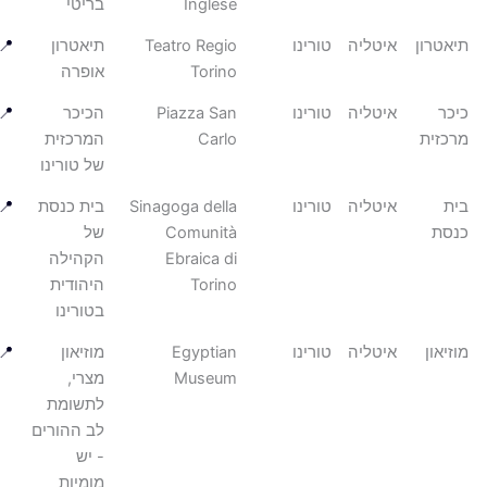
Inglese
בריטי
טרון
איטליה
טורינו
Teatro Regio
תיאטרון
📍
Torino
אופרה
ר
איטליה
טורינו
Piazza San
הכיכר
📍
זית
Carlo
המרכזית
של טורינו
איטליה
טורינו
Sinagoga della
בית כנסת
📍
ת
Comunità
של
Ebraica di
הקהילה
Torino
היהודית
בטורינו
און
איטליה
טורינו
Egyptian
מוזיאון
📍
Museum
מצרי,
לתשומת
לב ההורים
- יש
מומיות