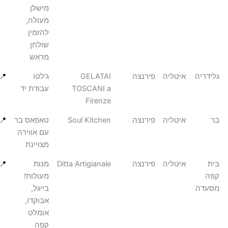
מישלן
מעולה,
להזמין
שולחן
מראש
דריה
איטליה
פירנצה
GELATAI
ג'לטו
📍
TOSCANI a
עבודת יד
Firenze
איטליה
פירנצה
Soul Kitchen
טאפאס בר
📍
עם אווירה
מצויינת
איטליה
פירנצה
Ditta Artigianale
מנות
📍
מעולות!
עדה
בייגל,
אבוקדו,
אומלט
קפה