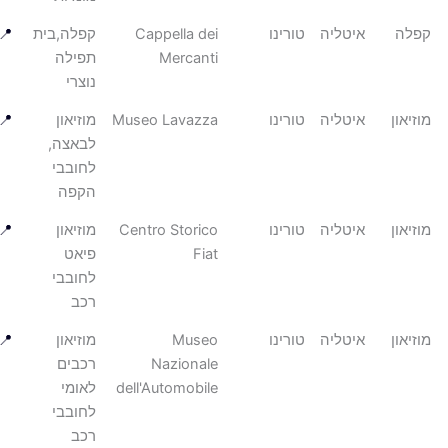
ה
איטליה
טורינו
Cappella dei
קפלה,בית
📍
Mercanti
תפילה
נוצרי
און
איטליה
טורינו
Museo Lavazza
מוזיאון
📍
לבאצה,
לחובבי
הקפה
און
איטליה
טורינו
Centro Storico
מוזיאון
📍
Fiat
פיאט
לחובבי
רכב
און
איטליה
טורינו
Museo
מוזיאון
📍
Nazionale
רכבים
dell'Automobile
לאומי
לחובבי
רכב