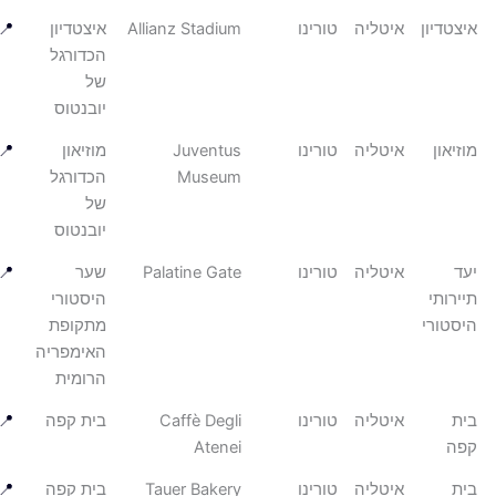
טדיון
איטליה
טורינו
Allianz Stadium
איצטדיון
📍
הכדורגל
של
יובנטוס
און
איטליה
טורינו
Juventus
מוזיאון
📍
Museum
הכדורגל
של
יובנטוס
איטליה
טורינו
Palatine Gate
שער
📍
רותי
היסטורי
טורי
מתקופת
האימפריה
הרומית
איטליה
טורינו
Caffè Degli
בית קפה
📍
Atenei
איטליה
טורינו
Tauer Bakery
בית קפה
📍