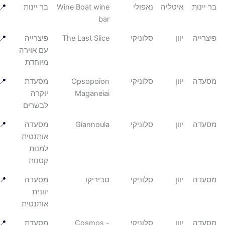
ינות
איטליה
נאפולי
Wine Boat wine
בר יינות
📍
bar
רייה
יוון
סלוניקי
The Last Slice
פיצרייה
📍
עם אוירה
מיוחדת
עדה
יוון
סלוניקי
Opsopoion
מסעדת
📍
Maganeiai
יוקרה
לבשרים
עדה
יוון
סלוניקי
Giannoula
מסעדה
📍
אותנטית
למנות
קטנות
עדה
יוון
סלוניקי
סביריקו
מסעדה
📍
יוונית
אותנטית
עדה
יוון
סלוניקי
Cosmos -
מסעדת
📍