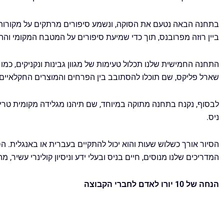
בתחנה הבאה נטעם את הסוקה, ונשמע סיפורים מרתקים על מקורותי
ביין רוזה מפרובנס, תוך כדי שמיעת סיפורים על המטבח המקומי וההש
התחנה החמישית שלנו תכלול טעימות של מגוון גבינות ונקניקים, כ
שארל פליקס, שם תוכלו להסתובב בין הפרחים והמוצרים החקלאיים 
לבסוף, נקנח בתחנה מתוקה במיוחד, שם תיהנו מגלידה מקומית טרי
ניס.
הסיור אורך כשלוש שעות והוא יכול להתקיים בעברית או באנגלית. הסיור מוגבל לעד 8 משתתפים, אך ניתן לתת מענה גם לקבוצו
המדריכים שלנו מנוסים, חיים בניס ובעלי ידע וניסיון קולינרי עשיר,
הנחה של 10 יורו לאדם לחברי הקבוצה