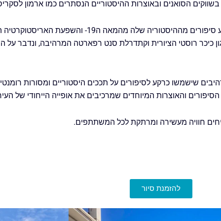
 בשווקים הסואנים ובאוצרות ההיסטוריים הנסתרים כמו ארמון לסקרי
נמשיך את הסיור לאורך פרומנאד דז אנגלה האגדית, תוך כדי שנשמע סיפורים מהה
 כגון כיכר רוסטי הציורית וקתדרלת סנט רפארטה המרהיבה, ונדבר על
היבים שישמשו כרקע לסיפורים על תככים היסטוריים ומסורות רומנטיו
הסיפורים והאוצרות המיוחדים שמרכיבים את אופייה הייחודי של העיר
טיחים חוויה מעשירה ומרתקת לכל המשתתפים.
להזמנת סיור