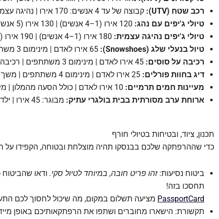
רכב שטח (UTV):
קבוצה של עד 4 אנשים: 170 אירו | נהיגה עצמית: תוספת 30 אירו | משך הפעילות: שעה
טיולי ג'יפים עם נהג:
120 אירו (1–4 אנשים) | 130 אירו (5 אנשים) | 140 אירו (6 אנשים) | משך הפעילות: שעתיים
טיולי ג'יפים נהיגה עצמית:
180 אירו (1–4 אנשים) | 190 אירו (5 אנשים) | 200 אירו (6 אנשים) | מינימום 2 רכבים | משך הפעילות: שעתיים
טיול בנעלי שלג (Snowshoes):
65 אירו לאדם | מינימום 3 משתתפים | משך הפעילות: 3+ שעות
רכיבה על סוסים:
45 אירו לאדם | מינימום 3 משתתפים | רכיבה של שעה + הסעות
דיג בחוות פורלים:
25 אירו לאדם | מינימום 4 משתתפים | משך הפעילות: 2–3 שעות
מעיינות חמים תרמיים:
10 אירו לאדם | כולל הסעה מהמלון | מינימום 3 משתתפים
ארוחת ערב מסורתית בבית בולגרי עתיק:
מבוגר: 45 אירו | ילד: 40 אירו | מינימום 6 משתתפים | כולל הסעה, אוכל, שתייה ובידור
תכנון, ציוד, ובטיחות בטיולי חורף
כדי שההרפתקה שלכם בבנסקו תהיה מוצלחת ובטוחה, הקפידו על תכנו
ביטוח נסיעות:
זהו פריט חובה, במיוחד לטיול סקי.
ודאו שהביטוח כ
תחסכו בזה!
PassportCard
מציעה תשלום במקום, מה שיכול לחסוך לכם התע
תקשורת: הישארו מחוברים ושתפו את הרפתקאותיכם באופן מיידי