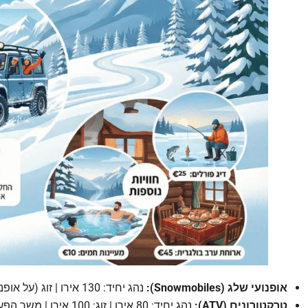
אופנועי שלג (Snowmobiles):
נהג יחיד: 130 אירו | זוג (על אופנוע אחד): 150 אירו | כולל הסעה ונסיעה אחת.
טרקטורונים (ATV):
נהג יחיד: 80 אירו | זוג: 100 אירו | משך הפעילות: שעה