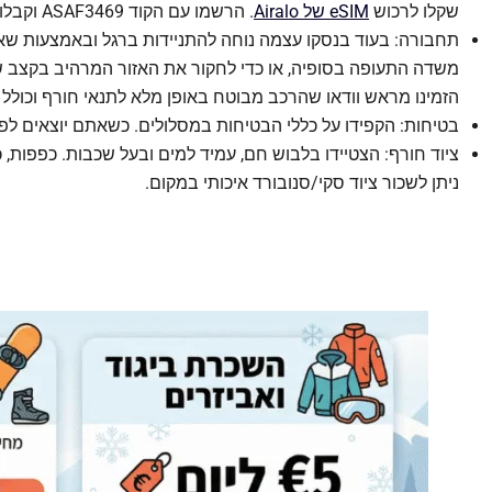
שקלו לרכוש
eSIM של Airalo
. הרשמו עם הקוד ASAF3469 וקבלו מתנה בסך 3$!
תחבורה: בעוד בנסקו עצמה נוחה להתניידות ברגל ובאמצעות שאט
משדה התעופה בסופיה, או כדי לחקור את האזור המרהיב בקצב 
הזמינו מראש וודאו שהרכב מבוטח באופן מלא לתנאי חורף וכולל 
בטיחות: הקפידו על כללי הבטיחות במסלולים. כשאתם יוצאים לפ
ציוד חורף: הצטיידו בלבוש חם, עמיד למים ובעל שכבות. כפפות, כ
ניתן לשכור ציוד סקי/סנובורד איכותי במקום.