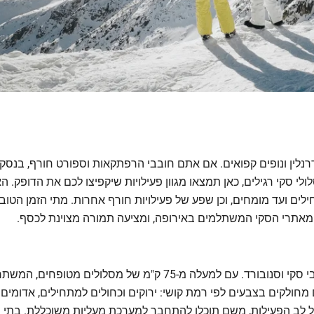
רנלין ונופים קפואים. אם אתם חובבי הרפתקאות וספורט חורף, בנסק
לי סקי רגילים, כאן תמצאו מגוון פעילויות שיקפיצו לכם את הדופק. 
ים ועד מומחים, וכן שפע של פעילויות חורף אחרות. מתי הזמן הטוב
מאתרי הסקי המשתלמים באירופה, ומציעה תמורה מצוינת לכסף.
בנסקו, אתר הסקי הגדול והמודרני ביותר בבולגריה, הוא גן עדן לחובבי סקי וסנובורד. 
 המסלולים מחולקים בצבעים לפי רמת קושי: ירוקים וכחולים למתחילים, אד
אל לב הפעילות, משם תוכלו להתחבר למערכת מעליות משוכללת. בתי 