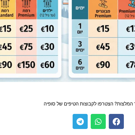
ד המלצות? הצטרפו לקבוצות הטיפים של סופיה
T
W
F
e
h
a
l
a
c