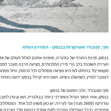
סקי, סנובורד ואטרקציות בבנסקו - המחירון המלא
בנסקו, פנינת החורף של בולגריה, מזמינה אתכם לצלול לעולם של אד
העיירה השוכנת בלב הרי פירין המלכותיים, מציעה הרבה מעבר למסלו
מקצועיים? בהחלט לא! היא מציעה מסלולים לכל הרמות, החל ממתחיל
דצמבר למרץ, כשהשלג בשיאו. האם היא יקרה? בנסקו ידועה כאחת 
סקי וסנובורד: הלב הפועם של בנסקו
טודורקה (2600 מטר) ועד לעיירה, יש כאן משהו לכל אחד.
אמיתיים. רכבל הגונדולה המרכזי לוקח אתכם בנוחות מלב העיירה 