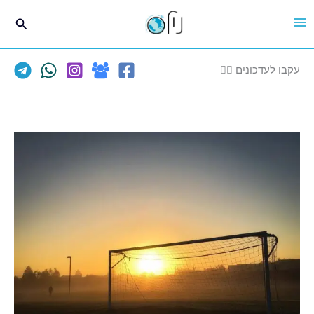
ילוג
חיפוש
תוכן
עקבו לעדכונים 👈🏽