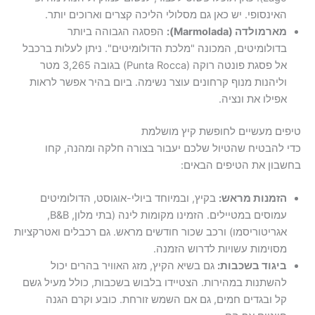
האינסופי. יש כאן גם מסלולי הליכה קצרים וארוכים יותר.
מארמולדה (Marmolada):
הפסגה הגבוהה ביותר
בדולומיטים, המכונה "מלכת הדולומיטים". ניתן לעלות ברכבל
אל פסגת פונטה רוקה (Punta Rocca) בגובה 3,265 מטר
וליהנות מנוף קרחונים עוצר נשימה. ביום בהיר אפשר לראות
אפילו את ונציה.
טיפים מעשיים לחופשת קיץ מושלמת
כדי להבטיח שהטיול שלכם יעבור בצורה חלקה ומהנה, קחו
בחשבון את הטיפים הבאים:
הזמנות מראש:
בקיץ, ובמיוחד ביולי-אוגוסט, הדולומיטים
עמוסים במטיילים. הזמינו מקומות לינה (בתי מלון, B&B,
אגריטוריסמו) ורכב שכור חודשים מראש. גם רכבלים ואטרקציות
מסוימות עשויות לדרוש הזמנה.
ביגוד בשכבות:
גם בשיא הקיץ, מזג האוויר בהרים יכול
להשתנות במהירות. הצטיידו בלבוש בשכבות, כולל מעיל גשם
קל ובגדים חמים, גם אם השמש זורחת. כובע וקרם הגנה