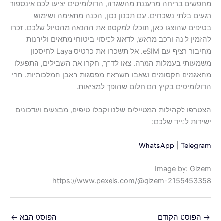
מחפשים בריחה מרעננת מהשגרה, הדולומיטים יציעו לכם אינספור
רגעים בלתי נשכחים. עם תכנון נכון, הכנה מתאימה ושימוש
בטיפים שהוצגו כאן, תוכלו למקסם את ההנאה מהטיול שלכם. זכרו
להזמין לינה ורכב מראש, לדאוג לכיסוי ביטוחי מתאים וליהנות
מחיבור רציף עם eSIM. אל תשכחו את כרטיס Laya לחיסכון
משמעותי בעמלות המרה. צאו לדרך, חקרו את השבילים, התפעלו
מהאגמים הקסומים ושאבו השראה מפסגות האבן המלכותיות. הרי
הדולומיטים בקיץ הם חלום שהופך למציאות.
הצטרפו לקהילות המטיילים שלנו וקבלו טיפים, מבצעים ועדכונים
ישירות לנייד שלכם:
WhatsApp
|
Telegram
Image by: Gizem
https://www.pexels.com/@gizem-2155453358
→
הפוסט הקודם
הפוסט הבא
←