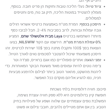
חיוניים אף הם.
ציוד טיול:
נעלי הליכה טובות וחזקות הן פריט חובה. בנוסף,
מומלץ להצטייד במוטות הליכה, תיק גב נוח, מים וחטיפים
למסלולים.
חיסכון בכסף:
המרת מט"ח באמצעות כרטיסי אשראי רגילים
גובה עמלות גבוהות, לרוב בסביבות 2-4%. חבל לבזבז כסף
מיותר! השתמשו בכרטיס
Laya מבית אלטשולר שחם
, המציע
0% עמלת המרת מט"ח
. הירשמו עם הקוד
NILSWW
, בצעו
הוצאות בסך 100$ ותקבלו מתנה בסך 10$ ישירות לכרטיס. זהו
חיסכון משמעותי שיכול להצטבר לסכומים נאים לאורך הטיול.
זמני הגעה:
אתרים פופולריים כמו אגם בראייס, סצ'דה וטר
צ'ימה נוטים להיות עמוסים מאוד משעות הבוקר המאוחרות. כדי
ליהנות מהשקט, מהאור הטוב ביותר לצילום ולהימנע מבעיות
חניה, נסו להגיע אליהם מוקדם ככל האפשר.
סיכום: חוויה דולומיטית בלתי נשכחת
חופשת קיץ בדולומיטים היא ללא ספק חוויה עוצרת נשימה,
המשלבת נופים עוצמתיים עם שלווה ושפע של פעילויות בחיק
הטבע. בין אם אתם מטיילים נלהבים, חובבי צילום או פשוט