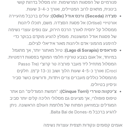
פנורמיים של הפסגות המרשימות. זהו מסלול בדרגת קושי
בינונית, מתאים לרוב המטיילים, ואורך כ-3-4 שעות.
סצ'דה (Seceda) ורכס אודל (Odle):
עולים ברכבל מהעיירה
אורטיזיי (Ortisei) אל פסגת הסצ'דה. משם, תוכלו ליהנות
ממסלול קל יחסית לאורך הרכס הירוק, עם נופים עוצרי נשימה
של פסגות אודל המשוננות. מומלץ להגיע מוקדם בבוקר כדי
להימנע מהמוני אדם וליהנות מאור אידיאלי לצילום.
סוראפיס (Lago di Sorapis):
טיול מאתגר יותר, אך מתגמל
במיוחד, אל אגם בצבע טורקיז חלומי המוקף בפסגות דרמטיות.
המסלול מתחיל ליד מעבר פורצ'ה טר קרוצ'י (Passo Tre
Croci) ואורך כ-4-5 שעות הלוך ושוב (כ-13 ק"מ). חלקים
מהמסלול כוללים מעברים צרים ויתדות, ודורשים כושר סביר
וניסיון בטיולים.
צ'ינקווה טוררי (Cinque Torri):
"חמשת המגדלים" הם אתר
טיפוס פופולרי, אך מציעים גם מסלולי הליכה קלים יותר סביב
המגדלים ובמוזיאון הפתוח של מלחמת העולם הראשונה. ניתן
להגיע ברכבל מ-Baita Bai de Dones.
אגמים קסומים ונקודות תצפית עוצרות נשימה