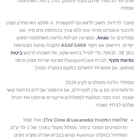
שהכיסוי הביטוחי שלכם מקיף ומספק, כולל ביטול השתתפות
עצמית.
מעבר לניידות, חשוב לדאוג גם לתקשורת. ה-eSIM הוא פתרון מצוין
לחיבור אינטרנט מהיר ונוח ללא צורך בהחלפת סים פיזי. אנו
ממליצים על
Airalo
, המציעה חבילות גלישה משתלמות למגוון
יעדים. הירשמו עם הקוד
ASAF3469
ותקבלו מתנת הצטרפות
בסך 3$. לבסוף, כדי לטייל בראש שקט, אל תשכחו לרכוש
ביטוח
נסיעות מקיף
. חברת PassportCard מציעה שירות מצוין וכיסוי
מותאם, עם אפשרות לתשלום במקום במקרה הצורך.
מסלולי הליכה מומלצים לקיץ 2026
הדולומיטים הם גן עדן למטיילים, עם אינספור שבילים בדרגות קושי
שונות. הנה כמה המלצות למסלולים אייקוניים שיהפכו את הטיול
שלכם לבלתי נשכח:
שלושת הפסגות (Tre Cime di Lavaredo):
אולי סמל
הדולומיטים המוכר ביותר. מסלול מעגלי באורך של כ-10 ק"מ,
המתחיל במקלט Auronzo (נגיש בכביש אגרה) ומציע נופים