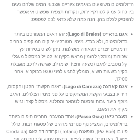
הדולומיטים משופעים באגמים ציוריים שצבעי המים שלהם נעים
בין כחול עמוק לטורקיז ירוק, ונקודות תצפית שפשוט אי אפשר
להפסיק לצלם בהן. הנה כמה שלא כדאי לכם לפספס:
אגם בראייס (Lago di Braies):
זהו האגם המפורסם ביותר
בדולומיטים, ולא בכדי. מימיו הטורקיז-ירוקים המוקפים בהרים
דרמטיים יוצרים תפאורה מושלמת. ניתן לשוט בסירות עץ
שכורות (מומלץ להזמין מראש בקיץ) או לטייל במסלול מעגלי
קל מסביב לאגם (כשעה וחצי). שימו לב שגישה לרכב מוגבלת
בקיץ בשעות השיא, מומלץ להגיע לפני 9:00 בבוקר או אחרי
17:00.
אגם קארצה (Lago di Carezza):
"אגם הקשת" הקטן והקסום,
הידוע בצבעי הקשת המשתקפים על פני מימיו הצלולים. האגם
מוקף ביער עבות ופסגות לטמאר ומסלטי. מסלול קצר ונגיש
מקיף את האגם.
מעבר ג'יאו (Passo Giau):
אחד ממעברי ההרים היפים ביותר
בדולומיטים, המציע נוף פנורמי מדהים של פסגות רבות, כולל
פיז בו (Piz Boè), טופאנה (Tofana) וקרודה דה לאגו (Croda da
Lago). כאן תוכלו פשוט לעצור, לנשום עמוק וליהנות מהיופי