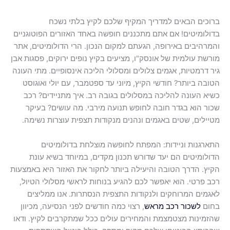
ברוכים הבאים למדריך המקיף שלכם לקיץ בלתי נשכח
בדולומיטים! אם אתם מתכננים חופשה באחד האזורים הפוטוגניים
והמרהיבים באירופה, הגעתם למקום הנכון. הרי הדולומיטים, אתר
מורשת עולמית של אונסק"ו, מציעים בקיץ נופים ירוקים, פסגות אבן
גיר דרמטיות, אגמים צלולים ומסלולי הליכה אינסופיים. מתי העונה
הטובה ביותר? חודשי הקיץ, מיוני עד ספטמבר, עם יולי ואוגוסט
כשיא העונה להליכה במסלולים בגובה רב. איך מתניידים? רכב
שכור הוא בגדר חובה לחופש תנועה מירבי. מה עושים? בעיקר
מטיילים, שטים באגמים ונהנים מנקודות תצפית עוצרות נשימה.
התארגנות וניידות: המפתח לחופשה מוצלחת בדולומיטים
הדולומיטים הם יעד שדורש תכנון מקדים, במיוחד בשיא עונת
הקיץ. הדרך הטובה והיעילה ביותר לחקור את האזור היא באמצעות
רכב פרטי. הוא יאפשר לכם להגיע בנוחות לראשי מסלולי הטיול,
לאגמים המרוחקים ולנקודות התצפית הנסתרות. אנו ממליצים
בחום
לשכור רכב מראש
, רצוי כמה חודשים לפני הנסיעה, מכיוון
שהזמינות מצטמצמת והמחירים עולים ככל שמתקרבים לקיץ. ודאו