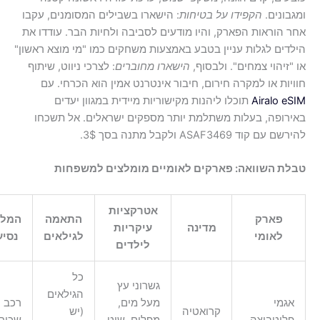
בונים.
הקפידו על בטיחות
: הישארו בשבילים המסומנים, עקבו
 הוראות הפארק, והיו מודעים לסביבה ולחיות הבר. עודדו את
דים לגלות עניין בטבע באמצעות משחקים כמו "מי מוצא ראשון"
"זיהוי צמחים". ולבסוף,
הישארו מחוברים
: לצרכי ניווט, שיתוף
יות או למקרה חירום, חיבור אינטרנט אמין הוא הכרחי. עם
Airalo e
תוכלו ליהנות מקישוריות מיידית במגוון יעדים
רופה, בעלות משתלמת יותר מספקים ישראלים. אל תשכחו
עם קוד ASAF3469 ולקבל מתנה בסך 3$.
לת השוואה: פארקים לאומיים מומלצים למשפחות
אטרקציות
פארק
התאמה
המלצת
מדינה
עיקריות
לאומי
לגילאים
נסיעה
לילדים
כל
גשרוני עץ
הגילאים
גמי
מעל מים,
רכב
קרואטיה
(יש
ליטביצה
מפלים, שיט
שכור