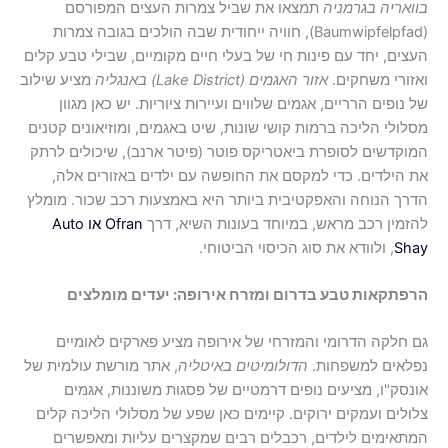
אריה בגרמניה
תמצאו את שביל צמרות העצים המפורסם
(Baumwipfelpfad), חוויה ייחודית שבה הולכים בגובה צמרות
ים, יחד עם פינות חי של בעלי חיים מקומיים, שבילי טבע קלים
ורי משחקים.
אזור האגמים (Lake District) באנגליה
מציע שילוב
נופים הרריים, אגמים שלווים ועיירות ציוריות. יש כאן מגוון
ולי הליכה ברמות קושי שונות, שיט באגמים, ומוזיאונים קטנים
קדשים לסופרת ביאטריקס פוטר (פיטר ארנב), שיכולים לרתק
הילדים. כדי למקסם את החופשה עם ילדים באזורים אלה,
ך הנוחה והאפקטיבית ביותר היא באמצעות רכב שכור. מומלץ
מין רכב מראש, במיוחד בעונות השיא, דרך
Ofran או Auto
Sh
, ולוודא את סוג הכיסוי הביטוחי.
תקאות טבע בדרום ומזרח אירופה: יעדים מומלצים
חלקה הדרומי והמזרחי של אירופה מציע פארקים לאומיים
לאים למשפחות.
הדולומיטים באיטליה
, אתר מורשת עולמית של
סק"ו, מציעים נופים דרמטיים של פסגות משוננות, אגמים
לים ועמקים ירוקים. קיימים כאן שפע של מסלולי הליכה קלים
אימים לילדים, רכבלים רבים שמקצרים עליות ומאפשרים