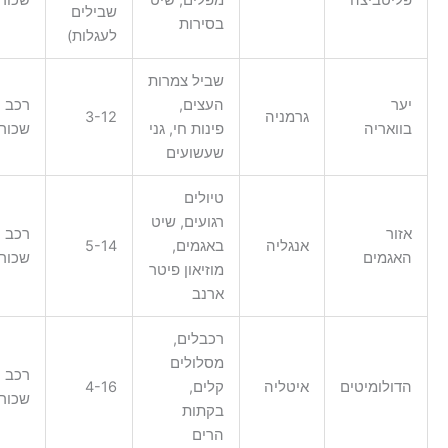
שבילים
בסירות
לעגלות)
שביל צמרות
ער
העצים,
רכב
גרמניה
3-12
וואריה
פינות חי, גני
שכור
שעשועים
טיולים
רגועים, שיט
זור
רכב
אנגליה
באגמים,
5-14
אגמים
שכור
מוזיאון פיטר
ארנב
רכבלים,
מסלולים
רכב
דולומיטים
איטליה
קלים,
4-16
שכור
בקתות
הרים