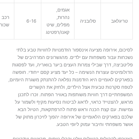
אגמים,
נהרות,
רכב
ריגלאב
סלובניה
6-16
מפלים, שיט
שכור
קאנו/רפטינג
כום, אירופה מציעה אינספור הזדמנויות לחוויות טבע בלתי
חות עבור משפחות עם ילדים. מהגשרונים המרהיבים של
טביצה, דרך שבילי צמרות העצים ביער בוואריה, ועד לפסגות
לומיטים עוצרות הנשימה – כל יעד מציע קסם ייחודי. חופשה
רקים לאומיים היא הזדמנות נפלאה להתנתק משגרת היומיום,
ח סקרנות טבעית אצל הילדים, ולחזק את הקשרים
פחתיים דרך חוויות משותפות באוויר הפתוח. זכרו לתכנן
ש, להצטייד כראוי, לדאוג לביטוח נסיעות מקיף ולשמור על
שות. עם קצת הכנה וראש פתוח להרפתקאות, הטיול הבא
ם בפארקים הלאומיים של אירופה יהפוך לזיכרון מתוק של
ר משפחתי וחיבור עמוק ליופי הטבע.