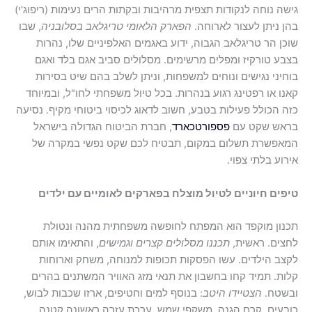
ה נוחה לנקודות תצפית מרהיבות ובקתות הרים נעימות (ריפוג'י)
 ניתן לעצור לארוחה.
הפארק הלאומי טריגלאב בסלובניה
, שבו
ן הר טריגלאב הגבוה, ידוע באגמים האלפיניים שלו, נהרות
ע טורקיז ומפלים מרשימים. מסלולים סביב אגם בלד ואגם
יני נגישים ונוחים למשפחות, וניתן לשלב בהם שיט בסירות
ו או רפטינג רגוע בנהרות. בכל טיול משפחתי לחו"ל, ובמיוחד
 הכולל פעילות בטבע, חשוב לדאוג לכיסוי ביטוחי מקיף. נסיעה
אש שקט עם
פספורטכארד
, חברת הביטוח הגדולה בישראל
פשרת תשלום במקום, תבטיח לכם שקט נפשי במקרה של
וע בלתי צפוי.
ים חיוניים לטיול מוצלח בפארקים לאומיים עם ילדים
ון מוקפד הוא המפתח לחופשה משפחתית מהנה ונטולת
ים. ראשית,
תכננו מסלולים קצרים וגמישים
, והתאימו אותם
ב הילדים. עשו הפסקות תכופות למנוחה, משחק וארוחות
ת. תמיד קחו בחשבון את תנאי מזג האוויר המשתנים בהרים
שטח.
הצטיידו היטב
: בנוסף למים וחטיפים, ארזו שכבות לבוש,
עים, קרם הגנה, משקפי שמש, ערכת עזרה ראשונה קטנה