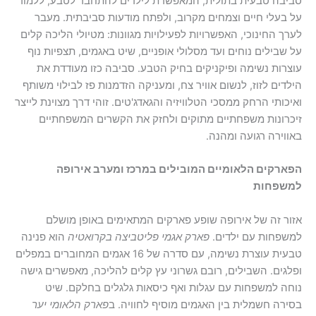
בה טבעית בתולית, המאפשרת לילדים להתחבר לטבע, ללמוד
בעלי חיים וצמחים מקרוב, ולפתח מודעות סביבתית. מעבר
ך החינוכי, האפשרויות לפעילויות מגוונות: מטיולי הליכה קלים
שבילים נוחים ועד מסלולי אופניים, שיט באגמים, תצפיות נוף
רות נשימה ופיקניקים בחיק הטבע. סביבה כזו מעודדת את
דים לזוז, לנשום אוויר צח, ומעניקה הזדמנות פז לבילוי משותף
כותי הרחק ממסכי הטלוויזיה והגאדג'טים. זוהי דרך מצוינת לייצר
רונות משפחתיים מתוקים ולחזק את הקשרים המשפחתיים
וירה רגועה ומהנה.
רקים הלאומיים המובילים במרכז ומערב אירופה
שפחות
ר זה של אירופה שופע פארקים המתאימים באופן מושלם
פחות עם ילדים.
פארק אגמי פליטביצה בקרואטיה
הוא פנינה
טבעית עוצרת נשימה, עם סדרה של 16 אגמים המחוברים במפלים
גים. השבילים, רובם גשרוני עץ קלים להליכה, מאפשרים גישה
ה למשפחות עם עגלות ואף כיסאות גלגלים בחלקם. שיט
רה חשמלית בין האגמים מוסיף לחוויה. ב
פארק הלאומי יער