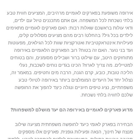
ופה משופעת בפארקים לאומיים מרהיבים, המציעים חווית טבע
י נשכחת לכל המשפחה. אם אתם מתכננים טיול עם ילדים,
י עולות בראשכם שאלות רבות: האם פארקים לאומיים מתאימים
דים בכל גיל? בהחלט! רבים מהם מציעים מסלולים קלים,
לויות אינטראקטיביות ואטרקציות שוות לכל הגילאים, מפעוטות
 בני נוער. האם זה בטוח? רוב הפארקים הלאומיים באירופה
חזקים היטב, עם שילוט ברור ושבילים מסומנים, והם בטוחים
יילים. מה צריך לארוז? הכינו בגדים נוחים לשכבות, נעלי
כה טובות, כובע, קרם הגנה, הרבה מים וחטיפים. במאמר זה,
ול יחד אל היעדים המומלצים ביותר באירופה לטיולי טבע
חתיים, נציג טיפים חיוניים ונגלה כיצד להפוך את החופשה
ם לחוויה בלתי נשכחת.
וע פארקים לאומיים באירופה הם יעד מושלם למשפחות?
ירה בפארק לאומי כיעד לחופשה משפחתית מציעה שילוב
ח של חינוך, הנאה ופעילות גופנית. פארקים אלו מספקים