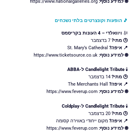
🌐 למידע נוסף:
https://www.nationalgalleries.org
🎵 הופעות וקונצרטים בלתי נשכחים
🎻
ויוואלדי – 4 העונות בקריסמס
🕒 מתי?
7 בדצמבר
📍 איפה?
St. Mary’s Cathedral
🌐 למידע נוסף:
https://www.ticketsource.co.uk
🕯️
Candlelight Tribute ל-ABBA
🕒 מתי?
14 בדצמבר
📍 איפה?
The Merchants Hall
🌐 למידע נוסף:
https://www.feverup.com
🕯️
Candlelight Tribute ל-Coldplay
🕒 מתי?
20 בדצמבר
📍 איפה?
מקום ייחודי באווירה קסומה
🌐 למידע נוסף:
https://www.feverup.com