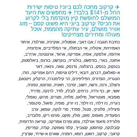
✈️ קרקוב מחכה לכם ביוני! טיסות ישירות
החל מ-$141 בלבד! ✈️ מחפשים את היעד
המושלם לחופשת קיץ מוקדמת בלי לקרוע
את הכיס? קרקוב ביוני היא פשוט קסם – מזג
אוויר מושלם, עיר עתיקה מהממת, אוכל
מעולה ומחירים מצחיקים!
כתיבת תגובה
/
אבו דאבי
,
אוסטליה
,
אוקייניה
,
אורלנדו
,
איחוד
האמירויות
,
איטליה
,
איי הבתולה
,
איי המלדיביים
,
אינדונזיה
,
אירופה
,
אלסקה
,
אסיה
,
אפריקה
,
אראד
,
ארגנטינה
,
ארה"ב
,
אתונה
,
בארי
,
בודפשט
,
בולגריה
,
בוקרשט
,
בורגס
,
ביאלסטוק
,
בנגקוק
,
בנסקו
,
ברצלונה
,
גדנסק
,
גואה
,
גינאה
,
דאר
א-סאלאם
,
דברצן
,
דובאי
,
דילים וטיסות
,
דרום אמריקה
,
הודו
,
הונגריה
,
הונדורס
,
הפיליפינים
,
הר קילימנג'רו
,
הרקליון
,
וייטנאם
,
ורוצלב
,
ורנה
,
ורשה
,
ז'שוב
,
זנזיבר
,
חאניה
,
טורונטו
,
טנזניה
,
יאשי
,
יוון
,
כף ורדה
,
כרתים
,
לובלין
,
לודז'
,
לרנקה
,
מדריד
,
מומבאי
,
מונטריאול
,
מילאנו
,
מלזיה
,
מצרים
,
מרוקו
,
נאפולי
,
ניגריה
,
ניו דלהי
,
ניו זילנד
,
ניו יורק
,
סופיה
,
סיאול
,
סינגפור
,
סיציליה
,
סלוניקי
,
סנגל
,
ספרד
,
סרי לנקה
,
עומאן
,
ערב
הסעודית
,
פאפוס
,
פוזנן
,
פולין
,
פוקט
,
פורטו ריקו
,
פלובדיב
,
פלורידה מיאמי אורלנדו
,
צפון ומרכז אמריקה
,
קוריאה הדרומית
,
קזבלנקה
,
קזחסטן
,
קטוביץ'
,
קלוז' נאפוקה
,
קנדה
,
קפריסין
,
קראבי
,
קרקוב
,
רואטן
,
רומא
,
רומניה
,
שארם א-שייח'
,
שצ'צ'ין
,