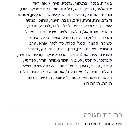
בנגקוק
,
בנסקו
,
ברצלונה
,
גדנסק
,
גואה
,
גינאה
,
דאר
א-סאלאם
,
דברצן
,
דובאי
,
דילים וטיסות
,
דרום אמריקה
,
הודו
,
הונגריה
,
הונדורס
,
הפיליפינים
,
הר קילימנג'רו
,
הרקליון
,
וייטנאם
,
ורוצלב
,
ורנה
,
ורשה
,
ז'שוב
,
זנזיבר
,
חאניה
,
טורונטו
,
טנזניה
,
יאשי
,
יוון
,
כף ורדה
,
כרתים
,
לובלין
,
לודז'
,
לרנקה
,
מדריד
,
מומבאי
,
מונטריאול
,
מילאנו
,
מלזיה
,
מצרים
,
מרוקו
,
נאפולי
,
ניגריה
,
ניו דלהי
,
ניו זילנד
,
ניו יורק
,
סופיה
,
סיאול
,
סינגפור
,
סיציליה
,
סלוניקי
,
סנגל
,
ספרד
,
סרי לנקה
,
עומאן
,
ערב
הסעודית
,
פאפוס
,
פוזנן
,
פולין
,
פוקט
,
פורטו ריקו
,
פלובדיב
,
פלורידה מיאמי אורלנדו
,
צפון ומרכז אמריקה
,
קוריאה הדרומית
,
קזבלנקה
,
קזחסטן
,
קטוביץ'
,
קלוז' נאפוקה
,
קנדה
,
קפריסין
,
קראבי
,
קרקוב
,
רואטן
,
רומא
,
רומניה
,
שארם א-שייח'
,
שצ'צ'ין
,
תאילנד
,
תוניסיה
/ מאת
נילס
/
אוגוסט
,
אירופה
,
אסיה
,
דילים
,
חופשה
,
חופשת קיץ
,
טיסות
,
לואוקוסט
,
מבצעים
,
נסיעות
,
תיירות
,
תיירות חוץ.
כתיבת תגובה
יש
להתחבר למערכת
כדי לכתוב תגובה.