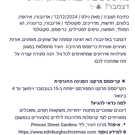
דצמבר? 🎄✨
כתיבת תגובה
/ מאת
נילס
/
12/12/2024
/
אדינבורו
,
אירופה
,
בלוגים
,
חדשות
,
מדריכים
,
סקוטלנד
/
אדינבורו
,
בריטניה
,
חג
המולד
,
חופשה
,
טיפים למטיילים
,
כריסמס
,
סקוטלנד
דצמבר באדינבורו הוא חגיגה קסומה של שווקים, מופעים, אורות
חגיגיים ואווירת כריסמס מרהיבה. העיר מתמלאת במגוון
פעילויות ואירועים שמתאימים לכל גיל. הנה סקירה קצרה על
מה שמחכה לכם:
🌟
קריסמס מרקט: הפנינה החורפית
הקריסמס מרקט המפורסם ייפתח ב-15 בנובמבר ויימשך עד 4
בינואר.
למה כדאי להגיע?
דוכנים שמוכרים מתנות ייחודיות, משקאות חמים, ומאכלים
מסורתיים לצד קרוסלות מלהיבות לילדים (ולצעירים בנפשם).
📍
איפה?
מרכז העיר, ליד Princes Street Gardens.
🌐
למידע נוסף:
https://www.edinburghschristmas.com