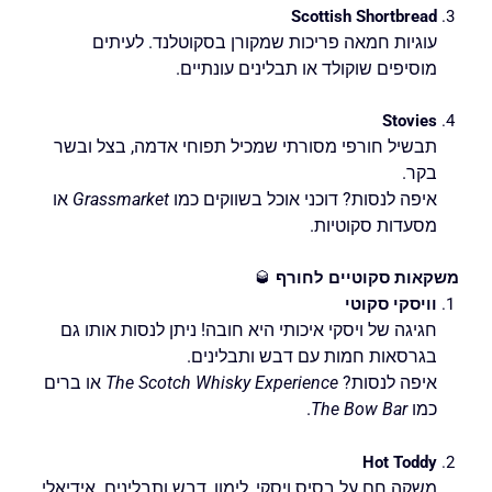
Scottish Shortbread
עוגיות חמאה פריכות שמקורן בסקוטלנד. לעיתים
מוסיפים שוקולד או תבלינים עונתיים.
Stovies
תבשיל חורפי מסורתי שמכיל תפוחי אדמה, בצל ובשר
בקר.
איפה לנסות? דוכני אוכל בשווקים כמו
Grassmarket
או
מסעדות סקוטיות.
משקאות סקוטיים לחורף
🥃
וויסקי סקוטי
חגיגה של ויסקי איכותי היא חובה! ניתן לנסות אותו גם
בגרסאות חמות עם דבש ותבלינים.
איפה לנסות?
The Scotch Whisky Experience
או ברים
כמו
The Bow Bar
.
Hot Toddy
משקה חם על בסיס ויסקי, לימון, דבש ותבלינים. אידיאלי