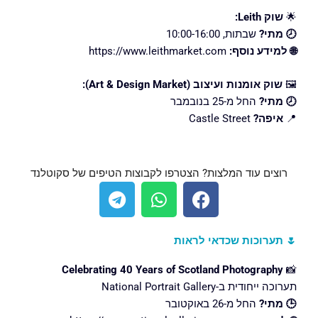
🌟
שוק Leith:
🕗 מתי?
שבתות, 10:00-16:00
🌐 למידע נוסף:
https://www.leithmarket.com
🖼️
שוק אומנות ועיצוב (Art & Design Market):
🕗 מתי?
החל מ-25 בנובמבר
📍
איפה?
Castle Street
רוצים עוד המלצות? הצטרפו לקבוצות הטיפים של סקוטלנד
T
W
F
e
h
a
l
a
c
e
t
e
🌷 תערוכות שכדאי לראות
g
s
b
Celebrating 40 Years of Scotland Photography
📸
r
a
o
תערוכה ייחודית ב-National Portrait Gallery
a
p
o
🕒 מתי?
החל מ-26 באוקטובר
m
p
k