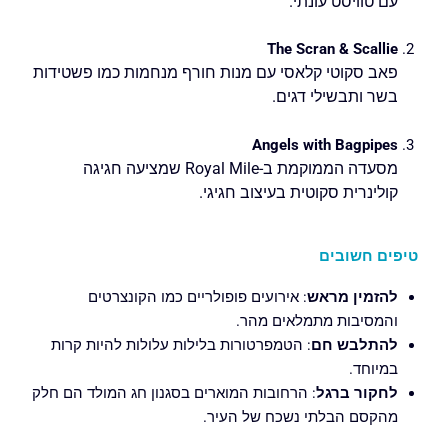
עם טוויסט עונתי.
The Scran & Scallie
פאב סקוטי קלאסי עם מנות חורף מנחמות כמו פשטידות
בשר ותבשילי דגים.
Angels with Bagpipes
מסעדה הממוקמת ב-Royal Mile שמציעה חגיגה
קולינרית סקוטית בעיצוב חגיגי.
טיפים חשובים
להזמין מראש
: אירועים פופולריים כמו הקונצרטים
והמסיבות מתמלאים מהר.
להתלבש חם
: הטמפרטורות בלילות עלולות להיות קרות
במיוחד.
לחקור ברגל
: הרחובות המוארים בסגנון חג המולד הם חלק
מהקסם הבלתי נשכח של העיר.