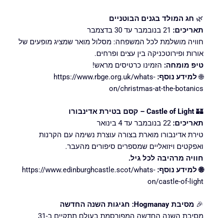
🌿
חג המולד בגנים הבוטניים
תאריכים:
21 בנובמבר עד 30 בדצמבר
חוויה מושלמת לכל המשפחה: מסלול מואר שמציג מופעים של
אורות ופירוטכניקה בין עצים ופרחים.
טיפ מומחה:
הזמינו כרטיסים מראש!
🌐
למידע נוסף:
https://www.rbge.org.uk/whats-
on/christmas-at-the-botanics
🏰
Castle of Light – קסם בטירת אדינבורו
תאריכים:
22 בנובמבר עד 4 בינואר
טירת אדינבורו מוארת בצורה עוצרת נשימה עם הקרנות
ואפקטים ויזואליים שמספרים סיפורים מהעבר.
חוויה מרהיבה לכל גיל.
🌐 למידע נוסף:
https://www.edinburghcastle.scot/whats-
on/castle-of-light
🎉
מסיבת Hogmanay: חגיגות השנה החדשה
מסיבת השנה החדשה המפורסמת בעולם תתקיים ב-31