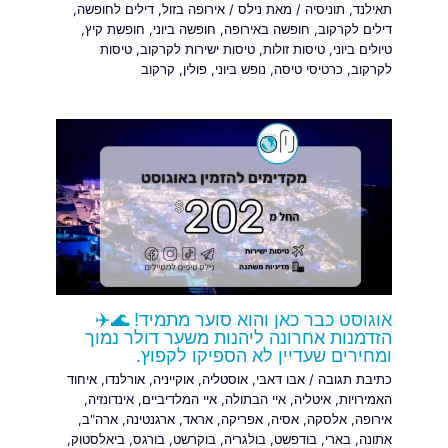
תאילנד
,
תוניסיה
/ מאת
נילס
/
אירופה בזול
,
דילים לחופשה
,
דילים לקרקוב
,
חופשה באירופה
,
חופשה ביוני
,
חופשת קיץ
,
טיולים ביוני
,
טיסות זולות
,
טיסות ישירות לקרקוב
,
טיסות
לקרקוב
,
כרטיסי טיסה
,
נופש ביוני
,
פולין
,
קרקוב
אוגוסט כבר כאן והוא סוער מתמיד! 🌊✈️
הזדמנות אחרונה ליהנות משער דולר נמוך
ומחירים שעדיין לא הספיקו לקפוץ.
כתיבת תגובה
/
אבו דאבי
,
אוסטליה
,
אוקייניה
,
אורלנדו
,
איחוד
האמירויות
,
איטליה
,
איי הבתולה
,
איי המלדיביים
,
אינדונזיה
,
אירופה
,
אלסקה
,
אסיה
,
אפריקה
,
אראד
,
ארגנטינה
,
ארה"ב
,
אתונה
,
בארי
,
בודפשט
,
בולגריה
,
בוקרשט
,
בורגס
,
ביאלסטוק
,