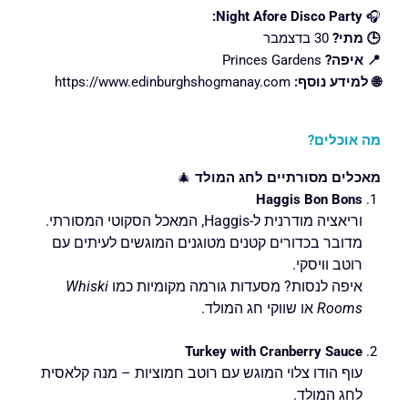
Night Afore Disco Party:
🎧
🕒 מתי?
30 בדצמבר
📍 איפה?
Princes Gardens
🌐 למידע נוסף:
https://www.edinburghshogmanay.com
מה אוכלים?
מאכלים מסורתיים לחג המולד
🎄
Haggis Bon Bons
וריאציה מודרנית ל-Haggis, המאכל הסקוטי המסורתי.
מדובר בכדורים קטנים מטוגנים המוגשים לעיתים עם
רוטב וויסקי.
איפה לנסות? מסעדות גורמה מקומיות כמו
Whiski
Rooms
או שווקי חג המולד.
Turkey with Cranberry Sauce
עוף הודו צלוי המוגש עם רוטב חמוציות – מנה קלאסית
לחג המולד.