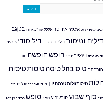
חיפוש
אירופה
בטןגב
איטליה
אלעל
ארה"ב
אביב
אג'יאן
אוגוסט
אתונה
דילים וטיסות
דיל סודי
דיליםוטיסות
הופעה
חופש
חופשה
וויזאייר
חורף
חופים
החופשהגדול
טוס בזול
טיסה
טיסות
טיסות
חורףחם
זולות
טיסותזולות
טרמה
יוון
לונדון
יולי
יוני
ינואר
כריסמס
מאי
סוף שבוע
סופש
סוףשבוע
סופיה
סוויס
ספרד
פולין
פסח