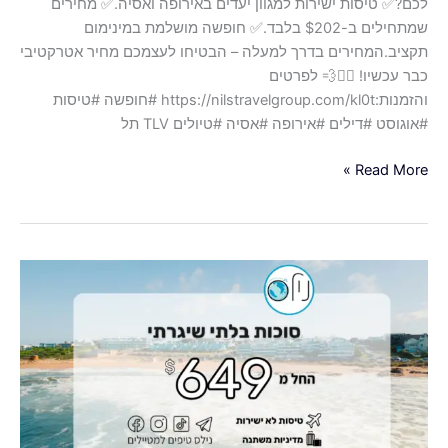
לכם?✅ טיסות ישירות למגוון יעדים באירופה ואסיה.✅ מחירים
שמתחילים ב-$202 בלבד.✅ חופשה מושלמת במינימום
תקציב.המחירים בדרך למעלה – הבטיחו לעצמכם מחיר אטרקטיבי
כבר עכשיו! 🏃‍♂️💨 לפרטים
והזמנות:https://nilstravelgroup.com/kl0t #חופשה #טיסות
#אוגוסט #דילים #אירופה #אסיה #טיולים TLV תל
Read More »
סגרנו
לכם
שבועיים
קסומים
בסוכות
בחו"ל
ביעדים
פחות