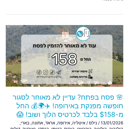
🌸
פסח
בפתח?
עדיין
לא
מאוחר
לסגור
חופשה
מפנקת
באירופה!
🌸 פסח בפתח? עדיין לא מאוחר לסגור
✈️
🌍
חופשה מפנקת באירופה! ✈️🌍💰 החל
💰
מ-$158 בלבד לכרטיס הלוך ושוב! 😱
החל
13/01/2026
/
נילס
/
איטליה
,
אירופה
,
אראד
,
אתונה
,
בארי
,
מ-$158