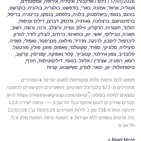
17/01/2026
/
נילס
/
אדינבורו
,
איטליה
,
אירופה
,
אמסטרדם
,
אנגליה
,
אראד
,
אתונה
,
בארי
,
בודפשט
,
בולגריה
,
בולוניה
,
בוקרשט
,
בורגס
,
בטומי
,
ביאלסטוק
,
בלגיה
,
בלפסט
,
בנסקו
,
בריטניה
,
בריסל
,
ברמינגהאם
,
ברצלונה
,
גאורגיה
,
גדנסק
,
דברצן
,
דילים וטיסות
,
הולנד
,
הונגריה
,
הרקליון
,
ווילס
,
ונציה
,
ורוצלב
,
ורנה
,
ורשה
,
ז'שוב
,
חאניה
,
טביליסי
,
יאשי
,
יוון
,
כותאיסי
,
כרתים
,
לובלין
,
לודז'
,
לונדון
,
ליברפול
,
ליסבון
,
לרנקה
,
מדריד
,
מילאנו
,
מנצ'סטר
,
נאפולי
,
סופיה
,
סיציליה
,
סלוניקי
,
ספרד
,
סקוטלנד
,
פאפוס
,
פוזנן
,
פולין
,
פורטוגל
,
פלובדיב
,
צפון אירלנד
,
קטוביץ'
,
קלוז' נאפוקה
,
קפריסין
,
קרקוב
,
רומא
,
רומניה
,
שצ'צ'ין
/
אלעל
,
בטומי
,
דיליםוטיסות
,
חורף
,
טיסותזולות
,
יוון
,
ינואר
,
לונדון
,
סוףשבוע
,
קניות
מצאנו לכם טיסות זולות ומטורפות למגוון יעדים! ✈️המחירים
מתחילים מ-$73 בלבד!כל הפרטים, התאריכים והקישורים להזמנה
נמצאים למטה בפוסט 👇https://nilstravelgroup.com/dxnp תייגו
חברים שחייבים לטוס איתם! TLV תל אביב —- טיסה ישירה LCA
לרנקה החל מ 73$ זמן 3 לילות תאריכים 19/01/26 (ב') 22/01/26
(ה') פרטים נוספים ללא עצירות ✈️ הזמנת טיסה הזמנת מלון TLV
תל אביב
Read More »