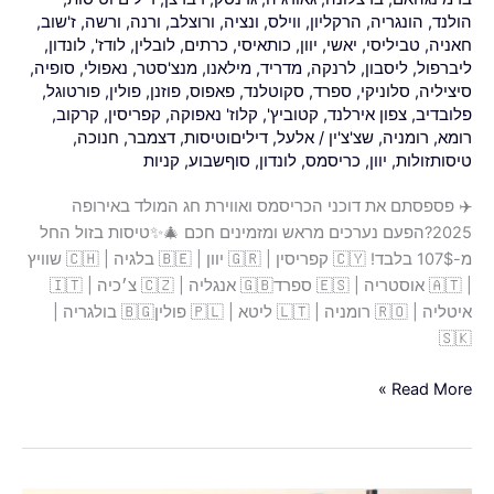
בזול
הולנד
,
הונגריה
,
הרקליון
,
ווילס
,
ונציה
,
ורוצלב
,
ורנה
,
ורשה
,
ז'שוב
,
החל
חאניה
,
טביליסי
,
יאשי
,
יוון
,
כותאיסי
,
כרתים
,
לובלין
,
לודז'
,
לונדון
,
מ-107$
ליברפול
,
ליסבון
,
לרנקה
,
מדריד
,
מילאנו
,
מנצ'סטר
,
נאפולי
,
סופיה
,
בלבד!
סיציליה
,
סלוניקי
,
ספרד
,
סקוטלנד
,
פאפוס
,
פוזנן
,
פולין
,
פורטוגל
,
פלובדיב
,
צפון אירלנד
,
קטוביץ'
,
קלוז' נאפוקה
,
קפריסין
,
קרקוב
,
רומא
,
רומניה
,
שצ'צ'ין
/
אלעל
,
דיליםוטיסות
,
דצמבר
,
חנוכה
,
טיסותזולות
,
יוון
,
כריסמס
,
לונדון
,
סוףשבוע
,
קניות
✈️ פספסתם את דוכני הכריסמס ואווירת חג המולד באירופה
2025?הפעם נערכים מראש ומזמינים חכם 🎄✨טיסות בזול החל
מ-107$ בלבד! 🇨🇾 קפריסין | 🇬🇷 יוון | 🇧🇪 בלגיה | 🇨🇭 שוויץ
| 🇦🇹 אוסטריה | 🇪🇸 ספרד🇬🇧 אנגליה | 🇨🇿 צ׳כיה | 🇮🇹
איטליה | 🇷🇴 רומניה | 🇱🇹 ליטא | 🇵🇱 פולין🇧🇬 בולגריה |
🇸🇰
Read More »