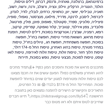
ברמינגהאם
,
ברצלונה
,
גאורגיה
,
גדנסק
,
דברצן
,
דילים וטיסות
,
טיסות
הולנד
,
הונגריה
,
הרקליון
,
ווילס
,
ונציה
,
ורוצלב
,
ורנה
,
ורשה
,
ז'שוב
,
זולות
חאניה
,
טביליסי
,
יאשי
,
יוון
,
כותאיסי
,
כרתים
,
לובלין
,
לודז'
,
לונדון
,
ליברפול
,
ליסבון
,
לרנקה
,
מדריד
,
מילאנו
,
מנצ'סטר
,
נאפולי
,
סופיה
,
ומטורפות
סיציליה
,
סלוניקי
,
ספרד
,
סקוטלנד
,
פאפוס
,
פוזנן
,
פולין
,
פורטוגל
,
למגוון
פלובדיב
,
צפון אירלנד
,
קטוביץ'
,
קלוז' נאפוקה
,
קפריסין
,
קרקוב
,
יעדים
רומא
,
רומניה
,
שצ'צ'ין
/
אטרקציות בסוכות
,
דילים לטיסות
,
הזמנת
שווים
טיסות מראש
,
השוואת מחירי טיסות
,
חופשה בחו"ל
,
חופשה
במיוחד
בסוכות
,
חופשה משפחתית
,
חופשת חג.
,
טיולים בחו"ל
,
טיסות
לחופשת
במחיר מטורף
,
טיסות ברגע האחרון
,
טיסות החל מ-174 דולר
,
סוכות.
טיסות הלוך חזור
,
טיסות זולות
,
טיסות זולות לאירופה
,
טיסות לואו
קוסט
,
טיסות לסוכות
,
מבצעי טיסות
,
נופש בסוכות
,
תיירות
המחירים?
החל
מתכננים מראש את סוכות וחוסכים המון כסף! ✈️💰תמיד מחכים
מ-$174
לרגע האחרון ומשלמים כפול? הפעם עושים את זה חכם! מצאנו
בלבד!
לכם טיסות זולות ומטורפות למגוון יעדים שווים במיוחד לחופשת
😱
סוכות. המחירים? החל מ-$174 בלבד! 😱 📅 כל הפרטים,
התאריכים והקישורים הישירים להזמנה נמצאים כאן בתגובה
הראשונה 👇https://nilstravelgroup.com/9y54🏷️ תייגו חברים
שחייבים לטוס איתם ולא ראו מטוס כבר