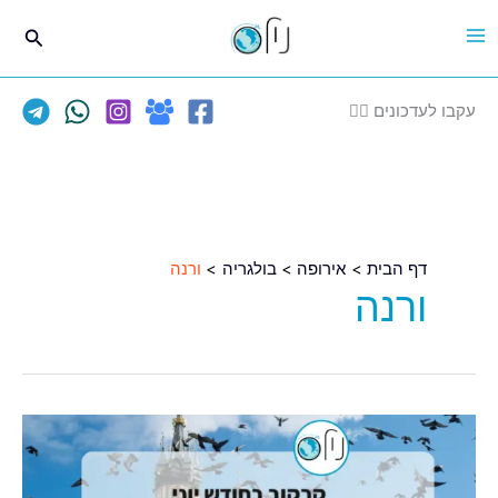
ילוג
חיפוש
תוכן
עקבו לעדכונים 👈🏽
דף הבית
אירופה
בולגריה
ורנה
ורנה
✈️
קרקוב
מחכה