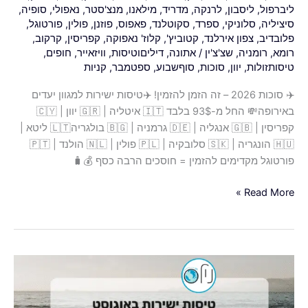
ליברפול
,
ליסבון
,
לרנקה
,
מדריד
,
מילאנו
,
מנצ'סטר
,
נאפולי
,
סופיה
,
סיציליה
,
סלוניקי
,
ספרד
,
סקוטלנד
,
פאפוס
,
פוזנן
,
פולין
,
פורטוגל
,
פלובדיב
,
צפון אירלנד
,
קטוביץ'
,
קלוז' נאפוקה
,
קפריסין
,
קרקוב
,
רומא
,
רומניה
,
שצ'צ'ין
/
אתונה
,
דיליםוטיסות
,
וויזאייר
,
חופים
,
טיסותזולות
,
יוון
,
סוכות
,
סוףשבוע
,
ספטמבר
,
קניות
✈️ סוכות 2026 – זה הזמן להזמין! ✈️טיסות ישירות למגוון יעדים
באירופה💸 החל מ-93$ בלבד 🇮🇹 איטליה | 🇬🇷 יוון | 🇨🇾
קפריסין | 🇬🇧 אנגליה | 🇩🇪 גרמניה | 🇧🇬 בולגריה🇱🇹 ליטא |
🇭🇺 הונגריה | 🇸🇰 סלובקיה | 🇵🇱 פולין | 🇳🇱 הולנד | 🇵🇹
פורטוגל מקדימים להזמין = חוסכים הרבה כסף 💰🧳
Read More »
✈️
אוגוסט
רותח