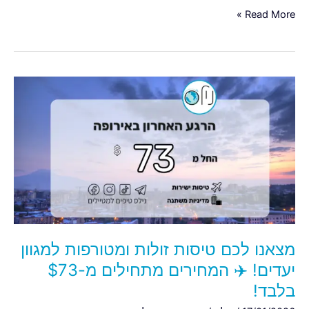
Read More »
מצאנו
לכם
טיסות
זולות
ומטורפות
למגוון
יעדים!
✈️
המחירים
מתחילים
מצאנו לכם טיסות זולות ומטורפות למגוון
מ-$73
בלבד!
יעדים! ✈️ המחירים מתחילים מ-$73
בלבד!