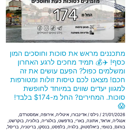
סוכות
וחוסכים
המון
כסף!
✈️
💰
תמיד
מתכננים מראש את סוכות וחוסכים המון
מחכים
לרגע
כסף! ✈️💰 תמיד מחכים לרגע האחרון
האחרון
ומשלמים כפול? הפעם עושים את זה
ומשלמים
חכם! מצאנו לכם טיסות זולות ומטורפות
כפול?
למגוון יעדים שווים במיוחד לחופשת
הפעם
עושים
סוכות. המחירים? החל מ-$174 בלבד!
את
😱
זה
21/01/2026
/
נילס
/
אדינבורו
,
איטליה
,
אירופה
,
אמסטרדם
,
חכם!
אנגליה
,
אראד
,
אתונה
,
בארי
,
בודפשט
,
בולגריה
,
בולוניה
,
בוקרשט
,
מצאנו
בורגס
,
בטומי
,
ביאלסטוק
,
בלגיה
,
בלפסט
,
בנסקו
,
בריטניה
,
בריסל
,
לכם