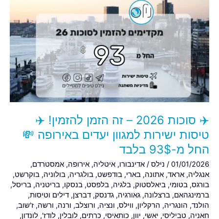
✈️
סוכות
2026
–
זה
הזמן
להזמין!
✈️
טיסות
ישירות
✈️ סוכות 2026 – זה הזמן להזמין! ✈️
למגוון
יעדים
טיסות ישירות למגוון יעדים באירופה 💸
באירופה
החל מ-93$ בלבד
💸
01/01/2026
/
נילס
/
אדינבורו
,
איטליה
,
אירופה
,
אמסטרדם
,
החל
אנגליה
,
אראד
,
אתונה
,
בארי
,
בודפשט
,
בולגריה
,
בולוניה
,
בוקרשט
,
מ-93$
בורגס
,
בטומי
,
ביאלסטוק
,
בלגיה
,
בלפסט
,
בנסקו
,
בריטניה
,
בריסל
,
בלבד
ברמינגהאם
,
ברצלונה
,
גאורגיה
,
גדנסק
,
דברצן
,
דילים וטיסות
,
הולנד
,
הונגריה
,
הרקליון
,
ווילס
,
ונציה
,
ורוצלב
,
ורנה
,
ורשה
,
ז'שוב
,
חאניה
,
טביליסי
,
יאשי
,
יוון
,
כותאיסי
,
כרתים
,
לובלין
,
לודז'
,
לונדון
,