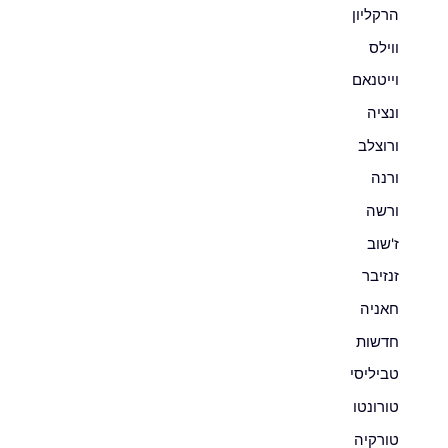
הרקליון
ווילס
וייטנאם
ונציה
ורוצלב
ורנה
ורשה
ז'שוב
זנזיבר
חאניה
חדשות
טביליסי
טורונטו
טורקיה