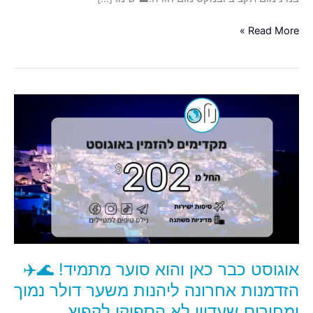
Read More »
אוגוסט
כבר
כאן
והוא
סוער
מתמיד!
🌊
✈️
הזדמנות
אחרונה
אוגוסט כבר כאן והוא סוער מתמיד! 🌊✈️
ליהנות
משער
הזדמנות אחרונה ליהנות משער דולר נמוך
דולר
ומחירים שעדיין לא הספיקו לקפוץ.