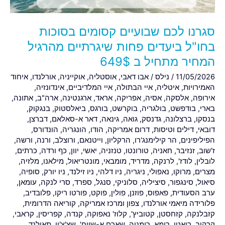
שיגרתיים
מהרגיל
סגרנו לכם שבועיים קסומים בסוכות
המחיר
מתחיל
בחו"ל ביעדים פחות שיגרתיים מהרגיל
ב
המחיר מתחיל ב 649$
649$
11/05/2026
/
נילס
/
אבו דאבי
,
אוסטליה
,
אוקייניה
,
אורלנדו
,
איחוד
האמירויות
,
איטליה
,
איי הבתולה
,
איי המלדיביים
,
אינדונזיה
,
אירופה
,
אלסקה
,
אסיה
,
אפריקה
,
אראד
,
ארגנטינה
,
ארה"ב
,
אתונה
,
בארי
,
בודפשט
,
בולגריה
,
בוקרשט
,
בורגס
,
ביאלסטוק
,
בנגקוק
,
בנסקו
,
ברצלונה
,
גדנסק
,
גואה
,
גינאה
,
דאר א-סאלאם
,
דברצן
,
דובאי
,
דילים וטיסות
,
דרום אמריקה
,
הודו
,
הונגריה
,
הונדורס
,
הפיליפינים
,
הר קילימנג'רו
,
הרקליון
,
וייטנאם
,
ורוצלב
,
ורנה
,
ורשה
,
ז'שוב
,
זנזיבר
,
חאניה
,
טורונטו
,
טנזניה
,
יאשי
,
יוון
,
כף ורדה
,
כרתים
,
לובלין
,
לודז'
,
לרנקה
,
מדריד
,
מומבאי
,
מונטריאול
,
מילאנו
,
מלזיה
,
מצרים
,
מרוקו
,
נאפולי
,
ניגריה
,
ניו דלהי
,
ניו זילנד
,
ניו יורק
,
סופיה
,
סיאול
,
סינגפור
,
סיציליה
,
סלוניקי
,
סנגל
,
ספרד
,
סרי לנקה
,
עומאן
,
ערב הסעודית
,
פאפוס
,
פוזנן
,
פולין
,
פוקט
,
פורטו ריקו
,
פלובדיב
,
פלורידה מיאמי אורלנדו
,
צפון ומרכז אמריקה
,
קוריאה הדרומית
,
קזבלנקה
,
קזחסטן
,
קטוביץ'
,
קלוז' נאפוקה
,
קנדה
,
קפריסין
,
קראבי
,
קרקוב
,
רואטן
,
רומא
,
רומניה
,
שארם א-שייח'
,
שצ'צ'ין
,
תאילנד
,