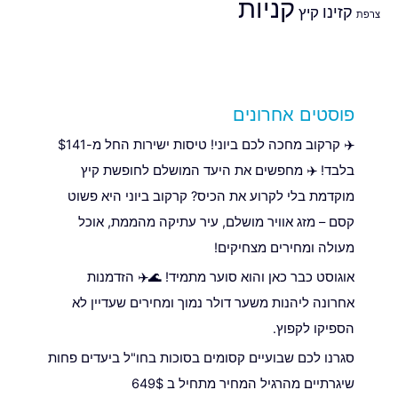
קניות
קזינו
קיץ
צרפת
פוסטים אחרונים
✈️ קרקוב מחכה לכם ביוני! טיסות ישירות החל מ-$141
בלבד! ✈️ מחפשים את היעד המושלם לחופשת קיץ
מוקדמת בלי לקרוע את הכיס? קרקוב ביוני היא פשוט
קסם – מזג אוויר מושלם, עיר עתיקה מהממת, אוכל
מעולה ומחירים מצחיקים!
אוגוסט כבר כאן והוא סוער מתמיד! 🌊✈️ הזדמנות
אחרונה ליהנות משער דולר נמוך ומחירים שעדיין לא
הספיקו לקפוץ.
סגרנו לכם שבועיים קסומים בסוכות בחו"ל ביעדים פחות
שיגרתיים מהרגיל המחיר מתחיל ב 649$