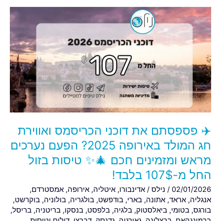
✈️
פספסתם
את
דוכני
הכריסמס
ואווירת
חג
המולד
באירופה
2025?
✈️ פספסתם את דוכני הכריסמס ואווירת
הפעם
נערכים
חג המולד באירופה 2025? הפעם נערכים
מראש
מראש ומזמינים חכם 🎄✨ טיסות בזול
ומזמינים
החל מ-107$ בלבד!
חכם
02/01/2026
/
נילס
/
אדינבורו
,
איטליה
,
אירופה
,
אמסטרדם
,
🎄
אנגליה
,
אראד
,
אתונה
,
בארי
,
בודפשט
,
בולגריה
,
בולוניה
,
בוקרשט
,
✨
בורגס
,
בטומי
,
ביאלסטוק
,
בלגיה
,
בלפסט
,
בנסקו
,
בריטניה
,
בריסל
,
טיסות
ברמינגהאם
,
ברצלונה
,
גאורגיה
,
גדנסק
,
דברצן
,
דילים וטיסות
,