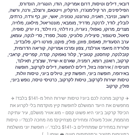
דובאי
,
דילים וטיסות
,
דרום אמריקה
,
הודו
,
הונגריה
,
הונדורס
,
קרקוב
הפיליפינים
,
הר קילימנג'רו
,
הרקליון
,
וייטנאם
,
ורוצלב
,
ורנה
,
ורשה
,
ביוני
ז'שוב
,
זנזיבר
,
חאניה
,
טורונטו
,
טנזניה
,
יאשי
,
יוון
,
כף ורדה
,
כרתים
,
היא
לובלין
,
לודז'
,
לרנקה
,
מדריד
,
מומבאי
,
מונטריאול
,
מילאנו
,
מלזיה
,
פשוט
מצרים
,
מרוקו
,
נאפולי
,
ניגריה
,
ניו דלהי
,
ניו זילנד
,
ניו יורק
,
סופיה
,
קסם
סיאול
,
סינגפור
,
סיציליה
,
סלוניקי
,
סנגל
,
ספרד
,
סרי לנקה
,
עומאן
,
–
ערב הסעודית
,
פאפוס
,
פוזנן
,
פולין
,
פוקט
,
פורטו ריקו
,
פלובדיב
,
פלורידה מיאמי אורלנדו
,
צפון ומרכז אמריקה
,
קוריאה הדרומית
,
מזג
קזבלנקה
,
קזחסטן
,
קטוביץ'
,
קלוז' נאפוקה
,
קנדה
,
קפריסין
,
קראבי
,
אוויר
קרקוב
,
רואטן
,
רומא
,
רומניה
,
שארם א-שייח'
,
שצ'צ'ין
,
תאילנד
,
מושלם,
תוניסיה
/
אירופה בזול
,
דילים לחופשה
,
דילים לקרקוב
,
חופשה
עיר
באירופה
,
חופשה ביוני
,
חופשת קיץ
,
טיולים ביוני
,
טיסות זולות
,
עתיקה
טיסות ישירות לקרקוב
,
טיסות לקרקוב
,
כרטיסי טיסה
,
נופש ביוני
,
מהממת,
פולין
,
קרקוב
אוכל
✈️ קרקוב מחכה לכם ביוני! טיסות ישירות החל מ-$141 בלבד! ✈️
מעולה
מחפשים את היעד המושלם לחופשת קיץ מוקדמת בלי לקרוע את
ומחירים
הכיס? קרקוב ביוני היא פשוט קסם – מזג אוויר מושלם, עיר עתיקה
מצחיקים!
מהממת, אוכל מעולה ומחירים מצחיקים! מה מחכה לכם?✅ טיסות
ישירות במחירים שמתחילים ב-$141 בלבד.✅ חופשת יוני מושלמת
במינימום תקציב ובמקסימום חוויה.💼 שימו […]