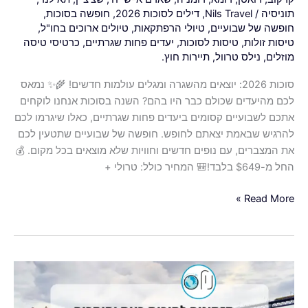
תוניסיה
/
Nils Travel
,
דילים לסוכות 2026
,
חופשה בסוכות
,
חופשה של שבועיים
,
טיולי הרפתקאות
,
טיולים ארוכים בחו"ל
,
טיסות זולות
,
טיסות לסוכות
,
יעדים פחות שגרתיים
,
כרטיסי טיסה
מוזלים
,
נילס טרוול
,
תיירות חוץ.
סוכות 2026: יוצאים מהשגרה ומגלים עולמות חדשים! 🌾✨ נמאס
לכם מהיעדים שכולם כבר היו בהם? השנה בסוכות אנחנו לוקחים
אתכם לשבועיים קסומים ביעדים פחות שגרתיים, כאלו שיגרמו לכם
להרגיש שבאמת יצאתם לחופש. חופשה של שבועיים שתטעין לכם
את המצברים, עם נופים חדשים וחוויות שלא מוצאים בכל מקום. 💰
החל מ-$649 בלבד!🎒 המחיר כולל: טרולי +
Read More »
מתכננים
מראש
את