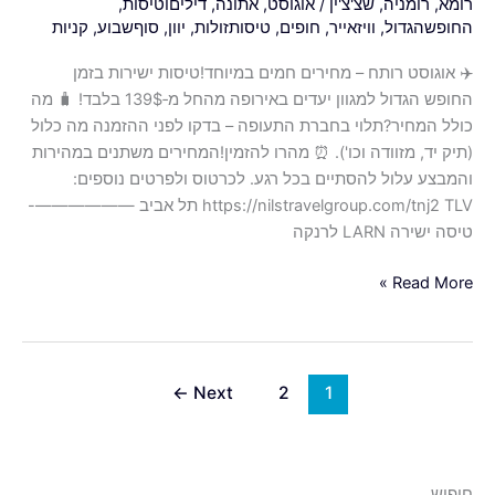
רומא
,
רומניה
,
שצ'צ'ין
/
אוגוסט
,
אתונה
,
דיליםוטיסות
,
החופשהגדול
,
וויזאייר
,
חופים
,
טיסותזולות
,
יוון
,
סוףשבוע
,
קניות
✈️ אוגוסט רותח – מחירים חמים במיוחד!טיסות ישירות בזמן
החופש הגדול למגוון יעדים באירופה מהחל מ‑139$ בלבד! 🧳 מה
כולל המחיר?תלוי בחברת התעופה – בדקו לפני ההזמנה מה כלול
(תיק יד, מזוודה וכו'). ⏰ מהרו להזמין!המחירים משתנים במהירות
והמבצע עלול להסתיים בכל רגע. לכרטוס ולפרטים נוספים:
https://nilstravelgroup.com/tnj2 TLV תל אביב ——————-
טיסה ישירה LARN לרנקה
Read More »
←
Next
2
1
חיפוש