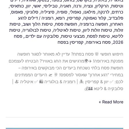
בולגריה
,
בולוניה
,
בוקרשט
,
בורגס
,
בטומי
,
בנסקו
,
גאורגיה
,
דילים
בלבד
וטיסות
,
הרקליון
,
ונציה
,
ורנה
,
חאניה
,
טביליסי
,
יאשי
,
יוון
,
כותאיסי
,
לכרטיס
כרתים
,
לרנקה
,
מילאנו
,
נאפולי
,
סופיה
,
סיציליה
,
סלוניקי
,
פאפוס
,
הלוך
פלובדיב
,
קלוז' נאפוקה
,
קפריסין
,
רומא
,
רומניה
/
דילים לרגע
ושוב!
האחרון
,
חופשה ברומניה
,
חופשת פסח
,
טיסות הלוך ושוב
,
טיסות
זולות
,
טיסות זולות ליוון
,
טיסות לאיטליה
,
טיסות לבולגריה
,
טיסות
😱
לליטא
,
טיסות לפסח
,
מבצעי טיסות
,
סלובקיה עם ילדים.
,
פסח
2026
,
פסח באירופה
,
קפריסין בפסח
חיפוש חופשי 🌸 פסח בפתח? עדיין לא מאוחר לסגור חופשה
מפנקת באירופה! ✈️🌍מרגישים את החג באוויר? הבטיחו לעצמכם
חופשת פסח בלתי נשכחת ביעדים הכי מבוקשים באירופה –
במחירי "רגע אחרון" שאסור לפספס! 🥂 🛫 היעדים הממתינים
לכם: ✅ יוון & קפריסין 🏝️ | רומניה & בולגריה 🛍️ ✅ איטליה 🍝 |
סלובקיה & ליטא 🏰💰
Read More »