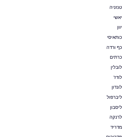
טנזניה
יאשי
יוון
כותאיסי
כף ורדה
כרתים
לובלין
לודז'
לונדון
ליברפול
ליסבון
לרנקה
מדריד