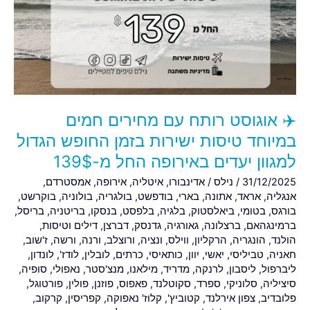
עם
מחירים
חמים
במיוחד
טיסות
ישירות
בזמן
✈️ אוגוסט רותח עם מחירים חמים
החופש
הגדול
במיוחד טיסות ישירות בזמן החופש הגדול
למגוון
למגוון יעדים באירופה החל מ-139$
יעדים
31/12/2025
/
נילס
/
אדינבורו
,
איטליה
,
אירופה
,
אמסטרדם
,
באירופה
אנגליה
,
אראד
,
אתונה
,
בארי
,
בודפשט
,
בולגריה
,
בולוניה
,
בוקרשט
,
החל
בורגס
,
בטומי
,
ביאלסטוק
,
בלגיה
,
בלפסט
,
בנסקו
,
בריטניה
,
בריסל
,
מ-139$
ברמינגהאם
,
ברצלונה
,
גאורגיה
,
גדנסק
,
דברצן
,
דילים וטיסות
,
הולנד
,
הונגריה
,
הרקליון
,
ווילס
,
ונציה
,
ורוצלב
,
ורנה
,
ורשה
,
ז'שוב
,
חאניה
,
טביליסי
,
יאשי
,
יוון
,
כותאיסי
,
כרתים
,
לובלין
,
לודז'
,
לונדון
,
ליברפול
,
ליסבון
,
לרנקה
,
מדריד
,
מילאנו
,
מנצ'סטר
,
נאפולי
,
סופיה
,
סיציליה
,
סלוניקי
,
ספרד
,
סקוטלנד
,
פאפוס
,
פוזנן
,
פולין
,
פורטוגל
,
פלובדיב
,
צפון אירלנד
,
קטוביץ'
,
קלוז' נאפוקה
,
קפריסין
,
קרקוב
,