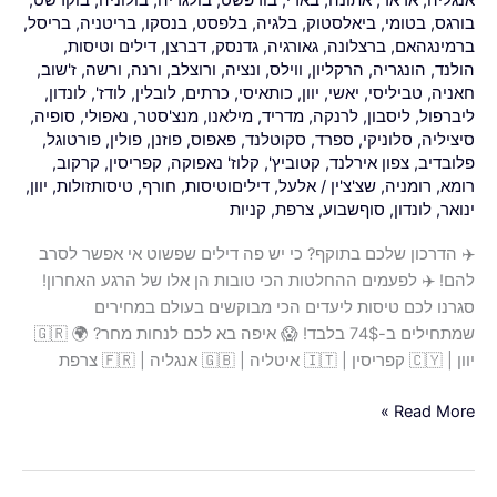
אלו
בורגס
,
בטומי
,
ביאלסטוק
,
בלגיה
,
בלפסט
,
בנסקו
,
בריטניה
,
בריסל
,
של
ברמינגהאם
,
ברצלונה
,
גאורגיה
,
גדנסק
,
דברצן
,
דילים וטיסות
,
הולנד
,
הונגריה
,
הרקליון
,
ווילס
,
ונציה
,
ורוצלב
,
ורנה
,
ורשה
,
ז'שוב
,
הרגע
חאניה
,
טביליסי
,
יאשי
,
יוון
,
כותאיסי
,
כרתים
,
לובלין
,
לודז'
,
לונדון
,
האחרון!
ליברפול
,
ליסבון
,
לרנקה
,
מדריד
,
מילאנו
,
מנצ'סטר
,
נאפולי
,
סופיה
,
סגרנו
סיציליה
,
סלוניקי
,
ספרד
,
סקוטלנד
,
פאפוס
,
פוזנן
,
פולין
,
פורטוגל
,
לכם
פלובדיב
,
צפון אירלנד
,
קטוביץ'
,
קלוז' נאפוקה
,
קפריסין
,
קרקוב
,
טיסות
רומא
,
רומניה
,
שצ'צ'ין
/
אלעל
,
דיליםוטיסות
,
חורף
,
טיסותזולות
,
יוון
,
ליעדים
ינואר
,
לונדון
,
סוףשבוע
,
צרפת
,
קניות
הכי
✈️ הדרכון שלכם בתוקף? כי יש פה דילים שפשוט אי אפשר לסרב
מבוקשים
להם! ✈️ לפעמים ההחלטות הכי טובות הן אלו של הרגע האחרון!
בעולם
סגרנו לכם טיסות ליעדים הכי מבוקשים בעולם במחירים
במחירים
שמתחילים ב-74$ בלבד! 😱 איפה בא לכם לנחות מחר? 🌍 🇬🇷
שמתחילים
יוון | 🇨🇾 קפריסין | 🇮🇹 איטליה | 🇬🇧 אנגליה | 🇫🇷 צרפת
ב-74$
בלבד!
Read More »
😱