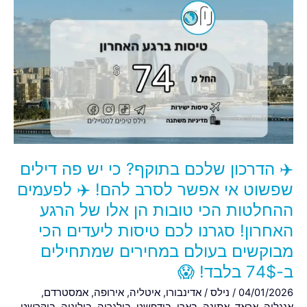
✈️
הדרכון
שלכם
בתוקף?
כי
יש
פה
דילים
שפשוט
אי
✈️ הדרכון שלכם בתוקף? כי יש פה דילים
אפשר
לסרב
שפשוט אי אפשר לסרב להם! ✈️ לפעמים
להם!
ההחלטות הכי טובות הן אלו של הרגע
✈️
האחרון! סגרנו לכם טיסות ליעדים הכי
לפעמים
מבוקשים בעולם במחירים שמתחילים
ההחלטות
הכי
ב-74$ בלבד! 😱
טובות
04/01/2026
/
נילס
/
אדינבורו
,
איטליה
,
אירופה
,
אמסטרדם
,
הן
אנגליה
,
אראד
,
אתונה
,
בארי
,
בודפשט
,
בולגריה
,
בולוניה
,
בוקרשט
,