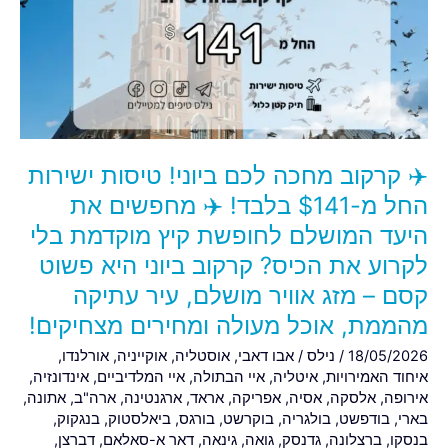
לכם
ביוני!
טיסות
ישירות
החל
מ-$141
בלבד!
✈️ קרקוב מחכה לכם ביוני! טיסות ישירות
✈️
מחפשים
החל מ-$141 בלבד! ✈️ מחפשים את
את
היעד המושלם לחופשת קיץ מוקדמת בלי
היעד
לקרוע את הכיס? קרקוב ביוני היא פשוט
המושלם
קסם – מזג אוויר מושלם, עיר עתיקה
לחופשת
קיץ
מהממת, אוכל מעולה ומחירים מצחיקים!
מוקדמת
18/05/2026
/
נילס
/
אבו דאבי
,
אוסטליה
,
אוקייניה
,
אורלנדו
,
בלי
איחוד האמירויות
,
איטליה
,
איי הבתולה
,
איי המלדיביים
,
אינדונזיה
,
לקרוע
אירופה
,
אלסקה
,
אסיה
,
אפריקה
,
אראד
,
ארגנטינה
,
ארה"ב
,
אתונה
,
את
בארי
,
בודפשט
,
בולגריה
,
בוקרשט
,
בורגס
,
ביאלסטוק
,
בנגקוק
,
בנסקו
,
ברצלונה
,
גדנסק
,
גואה
,
גינאה
,
דאר א-סאלאם
,
דברצן
,
הכיס?