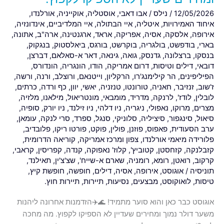
נמוך
12/05/2026
/
נילס
/
אבו דאבי
,
אוסטליה
,
אוקייניה
,
אורלנדו
,
ומחירים
איחוד האמירויות
,
איטליה
,
איי הבתולה
,
איי המלדיביים
,
אינדונזיה
,
שעדיין
אירופה
,
אלסקה
,
אסיה
,
אפריקה
,
אראד
,
ארגנטינה
,
ארה"ב
,
אתונה
,
לא
בארי
,
בודפשט
,
בולגריה
,
בוקרשט
,
בורגס
,
ביאלסטוק
,
בנגקוק
,
הספיקו
בנסקו
,
ברצלונה
,
גדנסק
,
גואה
,
גינאה
,
דאר א-סאלאם
,
דברצן
,
לקפוץ.
דובאי
,
דילים וטיסות
,
דרום אמריקה
,
הודו
,
הונגריה
,
הונדורס
,
הפיליפינים
,
הר קילימנג'רו
,
הרקליון
,
וייטנאם
,
ורוצלב
,
ורנה
,
ורשה
,
ז'שוב
,
זנזיבר
,
חאניה
,
טורונטו
,
טנזניה
,
יאשי
,
יוון
,
כף ורדה
,
כרתים
,
לובלין
,
לודז'
,
לרנקה
,
מדריד
,
מומבאי
,
מונטריאול
,
מילאנו
,
מלזיה
,
מצרים
,
מרוקו
,
נאפולי
,
ניגריה
,
ניו דלהי
,
ניו זילנד
,
ניו יורק
,
סופיה
,
סיאול
,
סינגפור
,
סיציליה
,
סלוניקי
,
סנגל
,
ספרד
,
סרי לנקה
,
עומאן
,
ערב הסעודית
,
פאפוס
,
פוזנן
,
פולין
,
פוקט
,
פורטו ריקו
,
פלובדיב
,
פלורידה מיאמי אורלנדו
,
צפון ומרכז אמריקה
,
קוריאה הדרומית
,
קזבלנקה
,
קזחסטן
,
קטוביץ'
,
קלוז' נאפוקה
,
קנדה
,
קפריסין
,
קראבי
,
קרקוב
,
רואטן
,
רומא
,
רומניה
,
שארם א-שייח'
,
שצ'צ'ין
,
תאילנד
,
תוניסיה
/
אוגוסט
,
אירופה
,
אסיה
,
דילים
,
חופשה
,
חופשת קיץ
,
טיסות
,
לואוקוסט
,
מבצעים
,
נסיעות
,
תיירות
,
תיירות חוץ.
אוגוסט כבר כאן והוא סוער מתמיד! 🌊✈️הזדמנות אחרונה ליהנות
משער דולר נמוך ומחירים שעדיין לא הספיקו לקפוץ. מה מחכה