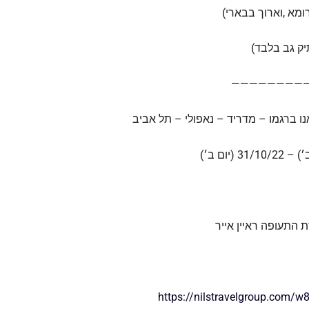
ומא ,וארוך בבארי)
יק גב בלבד)
————————
ו ברגמו – מדריד – נאפולי – תל אביב
התעופה ראיין אייר
https://nilstravelgroup.com/w