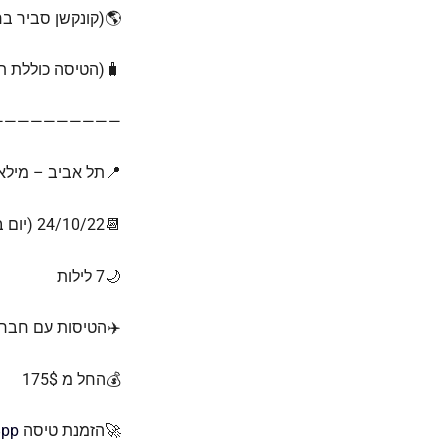
🌎(קונקשן סביר בר
🧳(הטיסה כוללת ת
——————————
📍תל אביב – מילאנ
📆24/10/22 (יום ב׳) – 31/10/22 (יום ב׳)
🌙7 לילות
✈️הטיסות עם חברת 
💰החל מ 175$
🚀הזמנת טיסה
8pp