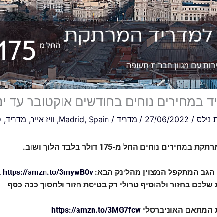
ד במחירים נוחים בחודשים אוקטובר עד ינ
ת
נילס
/
27/06/2022
/
מדריד
/
Spain
,
Madrid
,
וויז אייר
,
מדריד
,
ס
ירים נוחים החל מ-175 דולר בלבד הלוך ושוב.
 הגב המתקפל המצוין מהלינק הבא:
https://amzn.to/3mywB0v
ב
שלכם בחזור ולהוסיף טרולי רק בטיסת חזור ולחסוך ככה כסף
ת המתאם האוניברסלי
https://amzn.to/3MG7fcw