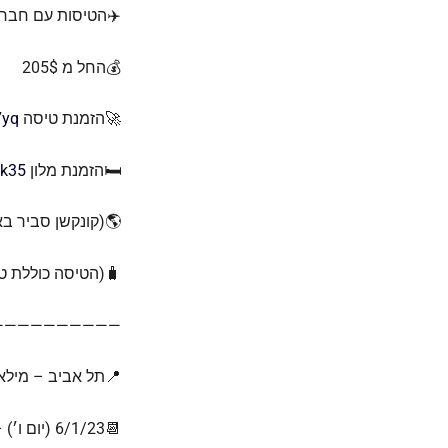
✈️הטיסות עם חברת 
💰החל מ 205$
🚀הזמנת טיסה
7yq
🛏️הזמנת מלון
0k35
🌎(קונקשן סביר בא
🧳(הטיסה כוללת טר
——————————
📍תל אביב – מילאנ
📆6/1/23 (יום ו׳) – 9/1/23 (יום ב׳)