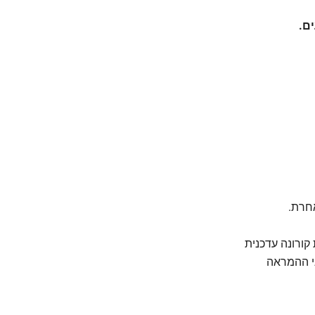
ם.
אחרת.
קורונה עדכנית
לספרד או בדיקת אנטיגן 24 שעות לפני ההמראה