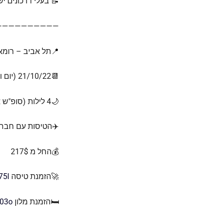
📝 בעלי דרכונים 
——————————
📍תל אביב – רומא
📆21/10/22 (יום ו׳) – 25/10/22 (יום ג׳)
🌙4 לילות (סופ"ש ארוך)
✈️הטיסות עם חברת ה
💰החל מ 217$
🚀הזמנת טיסה
75l
🛏️הזמנת מלון
903o