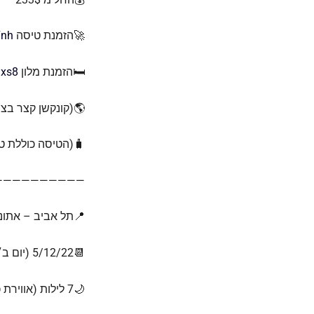
🚀הזמנת טיסה
7nh
🛏️הזמנת מלון
jxs8
🌎(קונקשן קצר בציר
🧳(הטיסה כוללת טר
——————————
📍תל אביב – אתונ
📆5/12/22 (יום ב׳) – 12/12/22 (יום ב׳)
🌙7 לילות (אווירת כריסמאס)