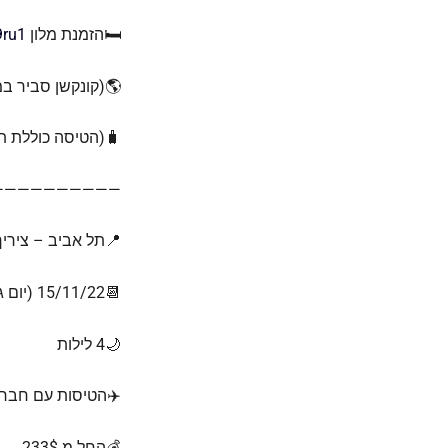
🛏️הזמנת מלון
9ru1
🌎(קונקשן סביר במ
🧳(הטיסה כוללת ת
——————————
📍תל אביב – ציריך
📆15/11/22 (יום ג׳) – 19/11/22 (שבת)
🌙4 לילות
✈️הטיסות עם חברת
💰החל מ 233$