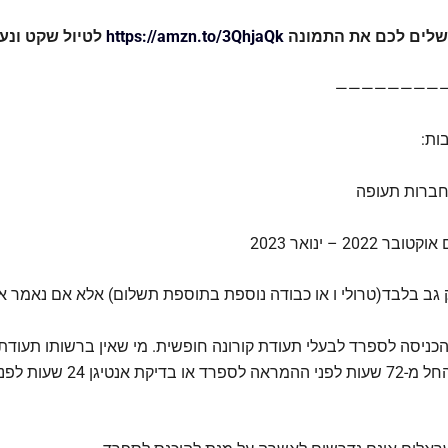
שלים לכם את התמונה
https://amzn.to/3QhjaQk
לטיול שקט ונעי
————————
ות:
 חברות תעופה
20 – ינואר 2023
ק גב בלבד(טרולי ו או כבודה נוספת בתוספת תשלום) אלא אם נאמר 
כניסה לספרד לבעלי תעודת קורונה חופשית. מי שאין ברשותו תעודת 
יבצע בדיקת PCR החל מ-72 שעות לפני ההמראה 