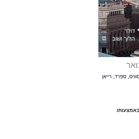
ואר
וויס
,
ספרד
,
רייאן
אמצעותו