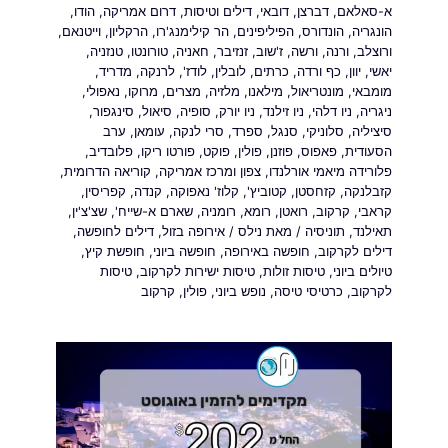
א-סאלאם
,
דברצן
,
דובאי
,
דילים וטיסות
,
דרום אמריקה
,
הודו
,
הונגריה
,
הונדורס
,
הפיליפינים
,
הר קילימנג'רו
,
הרקליון
,
וייטנאם
,
ורוצלב
,
ורנה
,
ורשה
,
ז'שוב
,
זנזיבר
,
חאניה
,
טורונטו
,
טנזניה
,
יאשי
,
יוון
,
כף ורדה
,
כרתים
,
לובלין
,
לודז'
,
לרנקה
,
מדריד
,
מומבאי
,
מונטריאול
,
מילאנו
,
מלזיה
,
מצרים
,
מרוקו
,
נאפולי
,
ניגריה
,
ניו דלהי
,
ניו זילנד
,
ניו יורק
,
סופיה
,
סיאול
,
סינגפור
,
סיציליה
,
סלוניקי
,
סנגל
,
ספרד
,
סרי לנקה
,
עומאן
,
ערב
הסעודית
,
פאפוס
,
פוזנן
,
פולין
,
פוקט
,
פורטו ריקו
,
פלובדיב
,
פלורידה מיאמי אורלנדו
,
צפון ומרכז אמריקה
,
קוריאה הדרומית
,
קזבלנקה
,
קזחסטן
,
קטוביץ'
,
קלוז' נאפוקה
,
קנדה
,
קפריסין
,
קראבי
,
קרקוב
,
רואטן
,
רומא
,
רומניה
,
שארם א-שייח'
,
שצ'צ'ין
,
תאילנד
,
תוניסיה
/ מאת
נילס
/
אירופה בזול
,
דילים לחופשה
,
דילים לקרקוב
,
חופשה באירופה
,
חופשה ביוני
,
חופשת קיץ
,
טיולים ביוני
,
טיסות זולות
,
טיסות ישירות לקרקוב
,
טיסות
לקרקוב
,
כרטיסי טיסה
,
נופש ביוני
,
פולין
,
קרקוב