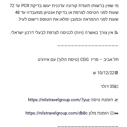
מי שאין ברשותו תעודת קורונה עדכנית יעשו בדיקת PCR עד 72
שעות לפני הטיסה לצרפת או בדיקת אנטיגן ממעבדה עד 48
שעות לפני ההמראה וכמובן ימלאו את הטופס רישום לעיל.
📝 אין צורך באשרה (ויזה) לכניסה לצרפת לבעלי דרכון ישראלי.
——————————————————
תל אביב – פריז CDG (טיסת הלוך) עם איזיג'ט
📆10/12/22 ש
💶35 דולר
🛫 הזמנת טיסה
https://nilstravelgroup.com/7yuz
🛌🏻 הזמנת מלון
https://nilstravelgroup.com/db8c
——————————————————