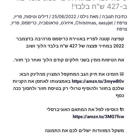
ב-427 ש"ח בלבד!
כתיבת תגובה
/ מאת
נילס
/
25/06/2022
/
דילים וטיסות
,
פריז
,
צרפת
/
easyjet
,
Christmas
,
איזיג'ט
,
טראנסביה
,
כריסמס
,
פריז
,
צרפת
קפיצה קטנה לפריז באווירת כריסמס מרהיבה בדצמבר
2022 במחיר פצצה של 427 ש"ח בלבד הלוך ושוב
את הטיסות נזמין בשני חלקים קודם הלוך ואחר כך חזור.
🎒
הזמינו את תיק הגב המתקפל המצוין מהלינק הבא:
https://amzn.to/3mywB0v
באמצעותו לאחסן את הקניות
שלכם בחזור ולהוסיף טרולי רק בטיסת חזור ולחסוך ככה
כסף
🔌 הוסיפו לסל את המתאם האוניברסלי
https://amzn.to/3MG7fcw
משקל המזוודות ישלים לכם את התמונה