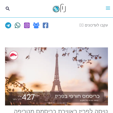
ילוג
חיפוש
תוכן
עקבו לעדכונים 👈🏽
טיסה לפריז באווירת כריסמס מטריפה