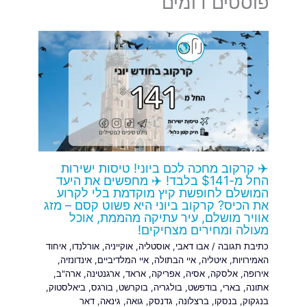
פוסטים דומים
✈️ קרקוב מחכה לכם ביוני! טיסות ישירות
החל מ-$141 בלבד! ✈️ מחפשים את היעד
המושלם לחופשת קיץ מוקדמת בלי לקרוע
את הכיס? קרקוב ביוני היא פשוט קסם – מזג
אוויר מושלם, עיר עתיקה מהממת, אוכל
מעולה ומחירים מצחיקים!
כתיבת תגובה
/
אבו דאבי
,
אוסטליה
,
אוקייניה
,
אורלנדו
,
איחוד
האמירויות
,
איטליה
,
איי הבתולה
,
איי המלדיביים
,
אינדונזיה
,
אירופה
,
אלסקה
,
אסיה
,
אפריקה
,
אראד
,
ארגנטינה
,
ארה"ב
,
אתונה
,
בארי
,
בודפשט
,
בולגריה
,
בוקרשט
,
בורגס
,
ביאלסטוק
,
בנגקוק
,
בנסקו
,
ברצלונה
,
גדנסק
,
גואה
,
גינאה
,
דאר