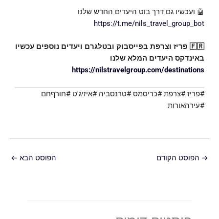
🤖 ועכשיו גם דרך בוט היעדים החדש שלנו
https://t.me/nils_travel_group_bot
🇫🇷 פריז וצרפת בפייסבוק ובטלגרם ויעדים נוספים עכשיו
באינדקס היעדים המלא שלנו
https://nilstravelgroup.com/destinations
#פריז #צרפת #כריסמס #טרנסביה #איזיג'ט #חורףחם
#עירהאורות
→
הפוסט הקודם
הפוסט הבא
←