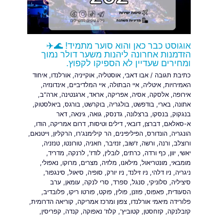
אוגוסט כבר כאן והוא סוער מתמיד! 🌊✈️
הזדמנות אחרונה ליהנות משער דולר נמוך
ומחירים שעדיין לא הספיקו לקפוץ.
כתיבת תגובה
/
אבו דאבי
,
אוסטליה
,
אוקייניה
,
אורלנדו
,
איחוד
האמירויות
,
איטליה
,
איי הבתולה
,
איי המלדיביים
,
אינדונזיה
,
אירופה
,
אלסקה
,
אסיה
,
אפריקה
,
אראד
,
ארגנטינה
,
ארה"ב
,
אתונה
,
בארי
,
בודפשט
,
בולגריה
,
בוקרשט
,
בורגס
,
ביאלסטוק
,
בנגקוק
,
בנסקו
,
ברצלונה
,
גדנסק
,
גואה
,
גינאה
,
דאר
א-סאלאם
,
דברצן
,
דובאי
,
דילים וטיסות
,
דרום אמריקה
,
הודו
,
הונגריה
,
הונדורס
,
הפיליפינים
,
הר קילימנג'רו
,
הרקליון
,
וייטנאם
,
ורוצלב
,
ורנה
,
ורשה
,
ז'שוב
,
זנזיבר
,
חאניה
,
טורונטו
,
טנזניה
,
יאשי
,
יוון
,
כף ורדה
,
כרתים
,
לובלין
,
לודז'
,
לרנקה
,
מדריד
,
מומבאי
,
מונטריאול
,
מילאנו
,
מלזיה
,
מצרים
,
מרוקו
,
נאפולי
,
ניגריה
,
ניו דלהי
,
ניו זילנד
,
ניו יורק
,
סופיה
,
סיאול
,
סינגפור
,
סיציליה
,
סלוניקי
,
סנגל
,
ספרד
,
סרי לנקה
,
עומאן
,
ערב
הסעודית
,
פאפוס
,
פוזנן
,
פולין
,
פוקט
,
פורטו ריקו
,
פלובדיב
,
פלורידה מיאמי אורלנדו
,
צפון ומרכז אמריקה
,
קוריאה הדרומית
,
קזבלנקה
,
קזחסטן
,
קטוביץ'
,
קלוז' נאפוקה
,
קנדה
,
קפריסין
,