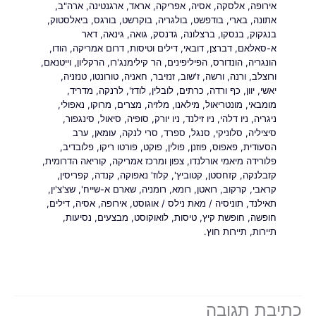
אירופה
,
אלסקה
,
אסיה
,
אפריקה
,
אראד
,
ארגנטינה
,
ארה"ב
,
אתונה
,
בארי
,
בודפשט
,
בולגריה
,
בוקרשט
,
בורגס
,
ביאלסטוק
,
בנגקוק
,
בנסקו
,
ברצלונה
,
גדנסק
,
גואה
,
גינאה
,
דאר
א-סאלאם
,
דברצן
,
דובאי
,
דילים וטיסות
,
דרום אמריקה
,
הודו
,
הונגריה
,
הונדורס
,
הפיליפינים
,
הר קילימנג'רו
,
הרקליון
,
וייטנאם
,
ורוצלב
,
ורנה
,
ורשה
,
ז'שוב
,
זנזיבר
,
חאניה
,
טורונטו
,
טנזניה
,
יאשי
,
יוון
,
כף ורדה
,
כרתים
,
לובלין
,
לודז'
,
לרנקה
,
מדריד
,
מומבאי
,
מונטריאול
,
מילאנו
,
מלזיה
,
מצרים
,
מרוקו
,
נאפולי
,
ניגריה
,
ניו דלהי
,
ניו זילנד
,
ניו יורק
,
סופיה
,
סיאול
,
סינגפור
,
סיציליה
,
סלוניקי
,
סנגל
,
ספרד
,
סרי לנקה
,
עומאן
,
ערב
הסעודית
,
פאפוס
,
פוזנן
,
פולין
,
פוקט
,
פורטו ריקו
,
פלובדיב
,
פלורידה מיאמי אורלנדו
,
צפון ומרכז אמריקה
,
קוריאה הדרומית
,
קזבלנקה
,
קזחסטן
,
קטוביץ'
,
קלוז' נאפוקה
,
קנדה
,
קפריסין
,
קראבי
,
קרקוב
,
רואטן
,
רומא
,
רומניה
,
שארם א-שייח'
,
שצ'צ'ין
,
תאילנד
,
תוניסיה
/ מאת
נילס
/
אוגוסט
,
אירופה
,
אסיה
,
דילים
,
חופשה
,
חופשת קיץ
,
טיסות
,
לואוקוסט
,
מבצעים
,
נסיעות
,
תיירות
,
תיירות חוץ.
כתיבת תגובה