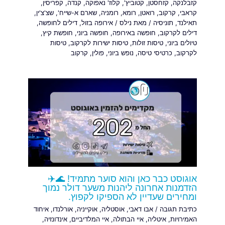
קזבלנקה
,
קזחסטן
,
קטוביץ'
,
קלוז' נאפוקה
,
קנדה
,
קפריסין
,
קראבי
,
קרקוב
,
רואטן
,
רומא
,
רומניה
,
שארם א-שייח'
,
שצ'צ'ין
,
תאילנד
,
תוניסיה
/ מאת
נילס
/
אירופה בזול
,
דילים לחופשה
,
דילים לקרקוב
,
חופשה באירופה
,
חופשה ביוני
,
חופשת קיץ
,
טיולים ביוני
,
טיסות זולות
,
טיסות ישירות לקרקוב
,
טיסות
לקרקוב
,
כרטיסי טיסה
,
נופש ביוני
,
פולין
,
קרקוב
אוגוסט כבר כאן והוא סוער מתמיד! 🌊✈️
הזדמנות אחרונה ליהנות משער דולר נמוך
ומחירים שעדיין לא הספיקו לקפוץ.
כתיבת תגובה
/
אבו דאבי
,
אוסטליה
,
אוקייניה
,
אורלנדו
,
איחוד
האמירויות
,
איטליה
,
איי הבתולה
,
איי המלדיביים
,
אינדונזיה
,