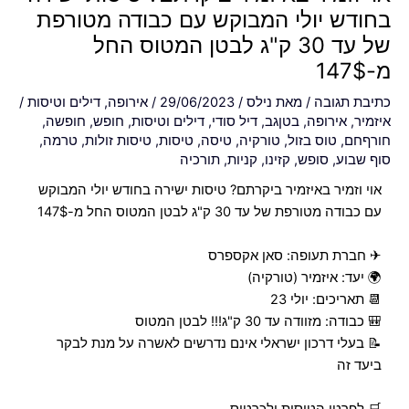
בחודש יולי המבוקש עם כבודה מטורפת
של עד 30 ק"ג לבטן המטוס החל
מ-147$
כתיבת תגובה
/ מאת
נילס
/
29/06/2023
/
אירופה
,
דילים וטיסות
/
איזמיר
,
אירופה
,
בטןגב
,
דיל סודי
,
דילים וטיסות
,
חופש
,
חופשה
,
חורףחם
,
טוס בזול
,
טורקיה
,
טיסה
,
טיסות
,
טיסות זולות
,
טרמה
,
סוף שבוע
,
סופש
,
קזינו
,
קניות
,
תורכיה
אוי וזמיר באיזמיר ביקרתם? טיסות ישירה בחודש יולי המבוקש
עם כבודה מטורפת של עד 30 ק"ג לבטן המטוס החל מ-147$
✈ חברת תעופה: סאן אקספרס
🌍 יעד: איזמיר (טורקיה)
📆 תאריכים: יולי 23
🎒 כבודה: מזוודה עד 30 ק"ג!!! לבטן המטוס
📝 בעלי דרכון ישראלי אינם נדרשים לאשרה על מנת לבקר
ביעד זה