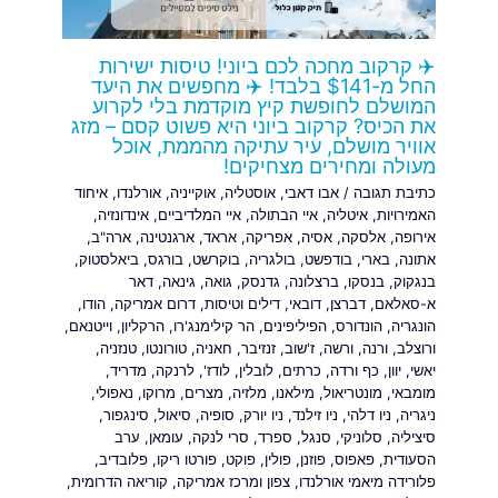
✈️ קרקוב מחכה לכם ביוני! טיסות ישירות
החל מ-$141 בלבד! ✈️ מחפשים את היעד
המושלם לחופשת קיץ מוקדמת בלי לקרוע
את הכיס? קרקוב ביוני היא פשוט קסם – מזג
אוויר מושלם, עיר עתיקה מהממת, אוכל
מעולה ומחירים מצחיקים!
כתיבת תגובה
/
אבו דאבי
,
אוסטליה
,
אוקייניה
,
אורלנדו
,
איחוד
האמירויות
,
איטליה
,
איי הבתולה
,
איי המלדיביים
,
אינדונזיה
,
אירופה
,
אלסקה
,
אסיה
,
אפריקה
,
אראד
,
ארגנטינה
,
ארה"ב
,
אתונה
,
בארי
,
בודפשט
,
בולגריה
,
בוקרשט
,
בורגס
,
ביאלסטוק
,
בנגקוק
,
בנסקו
,
ברצלונה
,
גדנסק
,
גואה
,
גינאה
,
דאר
א-סאלאם
,
דברצן
,
דובאי
,
דילים וטיסות
,
דרום אמריקה
,
הודו
,
הונגריה
,
הונדורס
,
הפיליפינים
,
הר קילימנג'רו
,
הרקליון
,
וייטנאם
,
ורוצלב
,
ורנה
,
ורשה
,
ז'שוב
,
זנזיבר
,
חאניה
,
טורונטו
,
טנזניה
,
יאשי
,
יוון
,
כף ורדה
,
כרתים
,
לובלין
,
לודז'
,
לרנקה
,
מדריד
,
מומבאי
,
מונטריאול
,
מילאנו
,
מלזיה
,
מצרים
,
מרוקו
,
נאפולי
,
ניגריה
,
ניו דלהי
,
ניו זילנד
,
ניו יורק
,
סופיה
,
סיאול
,
סינגפור
,
סיציליה
,
סלוניקי
,
סנגל
,
ספרד
,
סרי לנקה
,
עומאן
,
ערב
הסעודית
,
פאפוס
,
פוזנן
,
פולין
,
פוקט
,
פורטו ריקו
,
פלובדיב
,
פלורידה מיאמי אורלנדו
,
צפון ומרכז אמריקה
,
קוריאה הדרומית
,