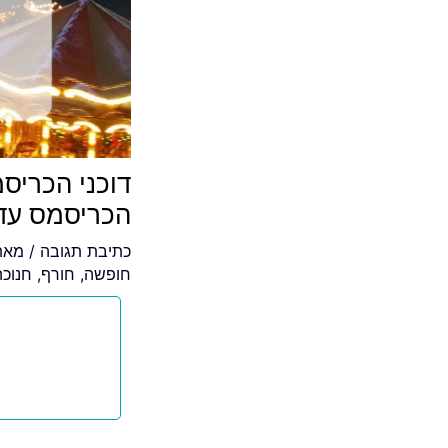
דוכני הכריסמ
הכריסמס עד 51$
כתיבת תגובה
/ מא
חופשה
,
חורף
,
חנוכה