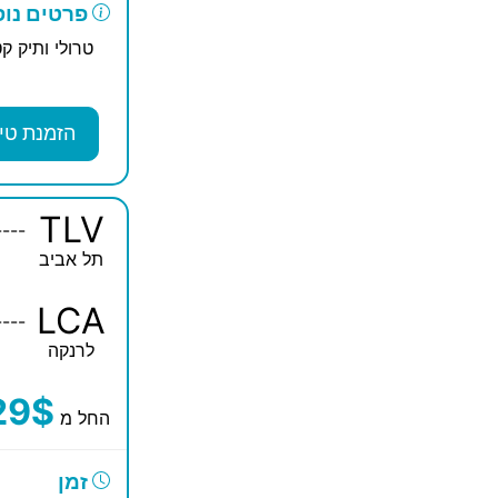
פרטים נוס
טרולי ותיק קט
הזמנת טי
TLV
----
תל אביב
LCA
----
לרנקה
29$
החל מ
זמן