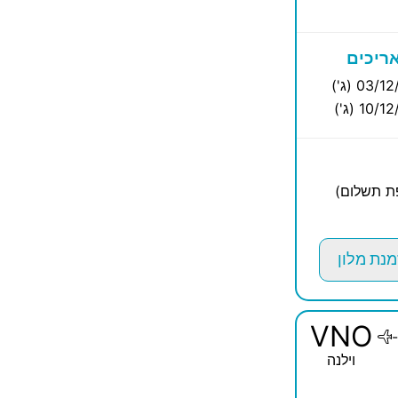
ריכים
03/ (ג')
10/ (ג')
פת תשלום)
מנת מלון
VNO
-
וילנה