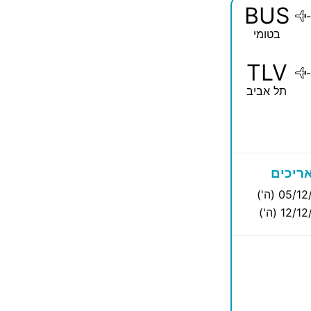
BUS
-
בטומי
TLV
-
תל אביב
ריכים
05/ (ה')
12/ (ה')