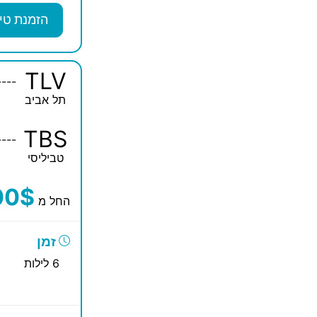
הזמנת טי
TLV
----
תל אביב
TBS
----
טביליסי
00$
החל מ
זמן
6 לילות