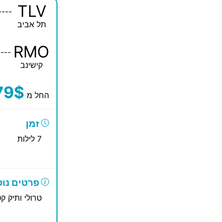
TLV
----
תל אביב
RMO
----
קישינב
79$
החל מ
זמן
7 לילות
פרטים נוס
טרולי ותיק קט