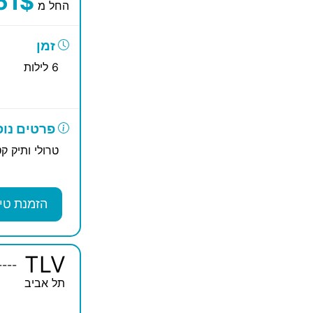
51$
החל מ
זמן
6 לילות
פרטים נוס
טרולי ותיק קט
הזמנת טי
TLV
----
תל אביב