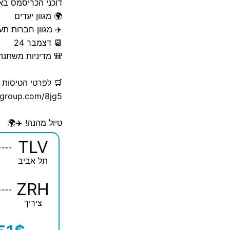
דוכני הכריסמס באיר
🌍 מגוון יעדים
✈️ מגוון חברות תע
📆 דצמבר 24
🎒 מדיניות משתנה
🛒 לפרטי הטיסות 
elgroup.com/8jg5
טיול מהנה! ✈️🌍
TLV
----
תל אביב
ZRH
----
ציריך