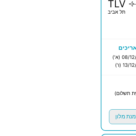
TLV
-
תל אביב
ריכים
08/ (א')
13/ (ו')
פת תשלום)
מנת מלון