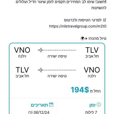
❗️חשוב! שימו לב המחירים תקפים לזמן שיגור הדיל ועלולים
להשתנות
🛒 לפרטי הטיסות ולכרטוס
https://nilstravelgroup.com/m2t0
טיול מהנה! ✈️🌍
VNO
TLV
-------------------
תל אביב
טיסה ישירה
וילנה
TLV
VNO
-------------------
וילנה
טיסה ישירה
תל אביב
194$
החל מ
זמן
תאריכים
7 לילות
06/12/24 (ו')