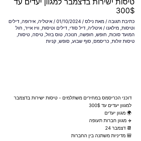
טיסות ישירות בדצמבר למגוון יעדים עד
300$
כתיבת תגובה
/ מאת
נילס
/
01/10/2024
/
איטליה
,
אירופה
,
דילים
וטיסות
,
מילאנו
/
איטליה
,
דיל סודי
,
דילים וטיסות
,
וויז אייר
,
חול
המועד סוכות
,
חופש
,
חופשה
,
חנוכה
,
טוס בזול
,
טיסה
,
טיסות
,
טיסות זולות
,
כריסמס
,
סוף שבוע
,
סופש
,
קניות
דוכני הכריסמס במחירים משתלמים - טיסות ישירות בדצמבר
למגוון יעדים עד 300$
🌍 מגוון יעדים
✈️ מגוון חברות תעופה
📆 דצמבר 24
🎒 מדיניות משתנה בין החברות