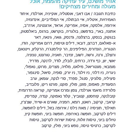
אוויר מושלם, עיר עתיקה מהממת, אוכל
מעולה ומחירים מצחיקים!
כתיבת תגובה
/
אבו דאבי
,
אוסטליה
,
אוקייניה
,
אורלנדו
,
איחוד
האמירויות
,
איטליה
,
איי הבתולה
,
איי המלדיביים
,
אינדונזיה
,
אירופה
,
אלסקה
,
אסיה
,
אפריקה
,
אראד
,
ארגנטינה
,
ארה"ב
,
אתונה
,
בארי
,
בודפשט
,
בולגריה
,
בוקרשט
,
בורגס
,
ביאלסטוק
,
בנגקוק
,
בנסקו
,
ברצלונה
,
גדנסק
,
גואה
,
גינאה
,
דאר
א-סאלאם
,
דברצן
,
דובאי
,
דילים וטיסות
,
דרום אמריקה
,
הודו
,
הונגריה
,
הונדורס
,
הפיליפינים
,
הר קילימנג'רו
,
הרקליון
,
וייטנאם
,
ורוצלב
,
ורנה
,
ורשה
,
ז'שוב
,
זנזיבר
,
חאניה
,
טורונטו
,
טנזניה
,
יאשי
,
יוון
,
כף ורדה
,
כרתים
,
לובלין
,
לודז'
,
לרנקה
,
מדריד
,
מומבאי
,
מונטריאול
,
מילאנו
,
מלזיה
,
מצרים
,
מרוקו
,
נאפולי
,
ניגריה
,
ניו דלהי
,
ניו זילנד
,
ניו יורק
,
סופיה
,
סיאול
,
סינגפור
,
סיציליה
,
סלוניקי
,
סנגל
,
ספרד
,
סרי לנקה
,
עומאן
,
ערב
הסעודית
,
פאפוס
,
פוזנן
,
פולין
,
פוקט
,
פורטו ריקו
,
פלובדיב
,
פלורידה מיאמי אורלנדו
,
צפון ומרכז אמריקה
,
קוריאה הדרומית
,
קזבלנקה
,
קזחסטן
,
קטוביץ'
,
קלוז' נאפוקה
,
קנדה
,
קפריסין
,
קראבי
,
קרקוב
,
רואטן
,
רומא
,
רומניה
,
שארם א-שייח'
,
שצ'צ'ין
,
תאילנד
,
תוניסיה
/ מאת
נילס
/
אירופה בזול
,
דילים לחופשה
,
דילים לקרקוב
,
חופשה באירופה
,
חופשה ביוני
,
חופשת קיץ
,
טיולים ביוני
,
טיסות זולות
,
טיסות ישירות לקרקוב
,
טיסות
לקרקוב
,
כרטיסי טיסה
,
נופש ביוני
,
פולין
,
קרקוב