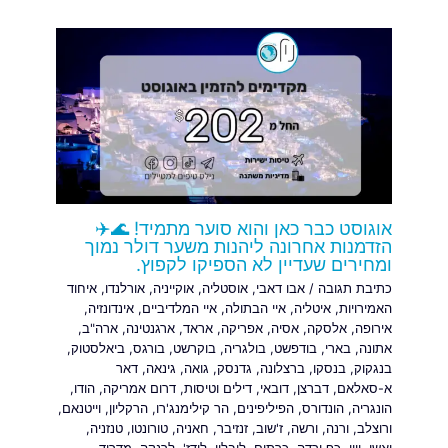
אוגוסט כבר כאן והוא סוער מתמיד! 🌊✈️
הזדמנות אחרונה ליהנות משער דולר נמוך
ומחירים שעדיין לא הספיקו לקפוץ.
כתיבת תגובה
/
אבו דאבי
,
אוסטליה
,
אוקייניה
,
אורלנדו
,
איחוד
האמירויות
,
איטליה
,
איי הבתולה
,
איי המלדיביים
,
אינדונזיה
,
אירופה
,
אלסקה
,
אסיה
,
אפריקה
,
אראד
,
ארגנטינה
,
ארה"ב
,
אתונה
,
בארי
,
בודפשט
,
בולגריה
,
בוקרשט
,
בורגס
,
ביאלסטוק
,
בנגקוק
,
בנסקו
,
ברצלונה
,
גדנסק
,
גואה
,
גינאה
,
דאר
א-סאלאם
,
דברצן
,
דובאי
,
דילים וטיסות
,
דרום אמריקה
,
הודו
,
הונגריה
,
הונדורס
,
הפיליפינים
,
הר קילימנג'רו
,
הרקליון
,
וייטנאם
,
ורוצלב
,
ורנה
,
ורשה
,
ז'שוב
,
זנזיבר
,
חאניה
,
טורונטו
,
טנזניה
,