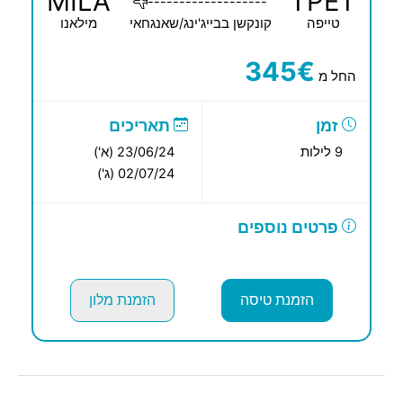
MILA
TPET
-------------------
טייפה
קונקשן בבייג'ינג/שאנגחאי
מילאנו
345€
החל מ
זמן
תאריכים
9 לילות
23/06/24 (א')
02/07/24 (ג')
פרטים נוספים
הזמנת טיסה
הזמנת מלון