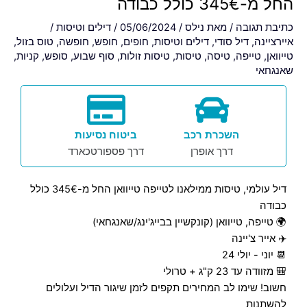
החל מ-345€ כולל כבודה
כתיבת תגובה
/ מאת
נילס
/
05/06/2024
/
דילים וטיסות
/
איירציינה
,
דיל סודי
,
דילים וטיסות
,
חופים
,
חופש
,
חופשה
,
טוס בזול
,
טייוואן
,
טייפה
,
טיסה
,
טיסות
,
טיסות זולות
,
סוף שבוע
,
סופש
,
קניות
,
שאנגחאי
השכרת רכב
ביטוח נסיעות
דרך אופרן
דרך פספורטכארד
דיל עולמי, טיסות ממילאנו לטייפה טייוואן החל מ-345€ כולל
כבודה
🌍 טייפה, טייוואן (קונקשיין בבייג'ינג/שאנגחאי)
✈️ אייר צ'יינה
📆 יוני - יולי 24
🎒 מזוודה עד 23 ק"ג + טרולי
חשוב! שימו לב המחירים תקפים לזמן שיגור הדיל ועלולים
להשתנות