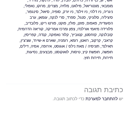
יאשי
,
יוון
,
כף ורדה
,
כרתים
,
לובלין
,
לודז'
,
לרנקה
,
מדריד
,
מומבאי
,
מונטריאול
,
מילאנו
,
מלזיה
,
מצרים
,
מרוקו
,
נאפולי
,
ניגריה
,
ניו דלהי
,
ניו זילנד
,
ניו יורק
,
סופיה
,
סיאול
,
סינגפור
,
סיציליה
,
סלוניקי
,
סנגל
,
ספרד
,
סרי לנקה
,
עומאן
,
ערב
הסעודית
,
פאפוס
,
פוזנן
,
פולין
,
פוקט
,
פורטו ריקו
,
פלובדיב
,
פלורידה מיאמי אורלנדו
,
צפון ומרכז אמריקה
,
קוריאה הדרומית
,
קזבלנקה
,
קזחסטן
,
קטוביץ'
,
קלוז' נאפוקה
,
קנדה
,
קפריסין
,
קראבי
,
קרקוב
,
רואטן
,
רומא
,
רומניה
,
שארם א-שייח'
,
שצ'צ'ין
,
תאילנד
,
תוניסיה
/ מאת
נילס
/
אוגוסט
,
אירופה
,
אסיה
,
דילים
,
חופשה
,
חופשת קיץ
,
טיסות
,
לואוקוסט
,
מבצעים
,
נסיעות
,
תיירות
,
תיירות חוץ.
כתיבת תגובה
יש
להתחבר למערכת
כדי לכתוב תגובה.