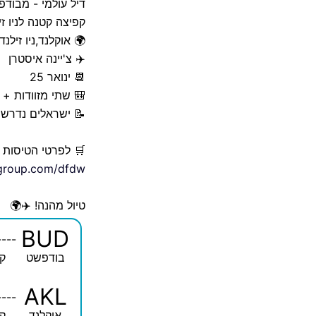
דיל עולמי - מבודפש
קפיצה קטנה לניו ז
🌍 אוקלנד,ניו זיל
✈️ צ'יינה איסטרן
📆 ינואר 25
🎒 שתי מזוודות + 
📝 ישראלים נדרשי
🛒 לפרטי הטיסות 
elgroup.com/dfdw
טיול מהנה! ✈️🌍
BUD
----
בודפשט
קו
AKL
----
אוקלנד
קו