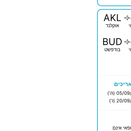
AKL
-
י
אוקלנד
BUD
-
י
בודפשט
ריכים
05/0 (ה')
20/0 (ו')
פאי אינם