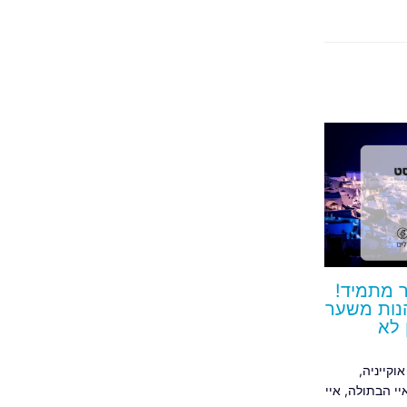
ר מתמיד!
הנות משער
 לא
אוקייניה
,
יי הבתולה
,
איי