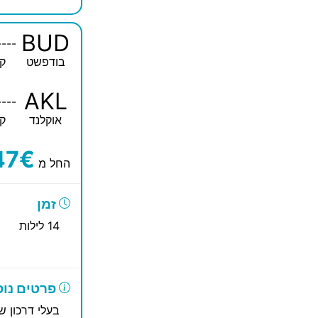
BUD
----
בודפשט
קו
AKL
----
אוקלנד
קו
47€
החל מ
זמן
14 לילות
פרטים נוס
בעלי דרכון ש