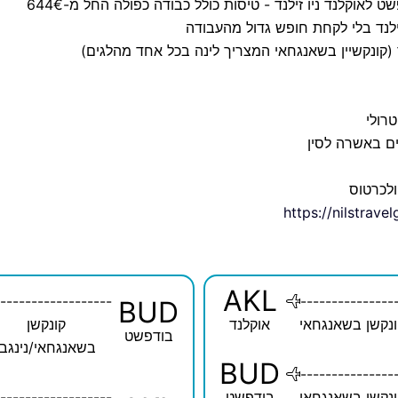
ט לאוקלנד ניו זילנד - טיסות כולל כבודה כפולה החל מ-644€
ילנד בלי לקחת חופש גדול מהעבודה
נד (קונקשיין בשאנגחאי המצריך לינה בכל אחד מהלגים)
טרולי
ם באשרה לסין
ולכרטוס
https://nilstrav
AKL
------------------
---------------
BUD
נקשן בשאנגחאי
אוקלנד
קונקשן
בודפשט
בשאנגחאי/נינגבו
BUD
---------------
נקשן בשאנגחאי
בודפשט
------------------