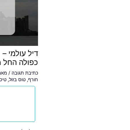
דיל עולמי – 
כפולה החל מ-4€
כתיבת תגובה
/ מא
חורף
,
טוס בזול
,
טיס