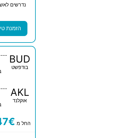
נדרשים לאשר
הזמנת טי
----
BUD
בודפשט
ב
----
AKL
אוקלנד
ב
47€
החל מ