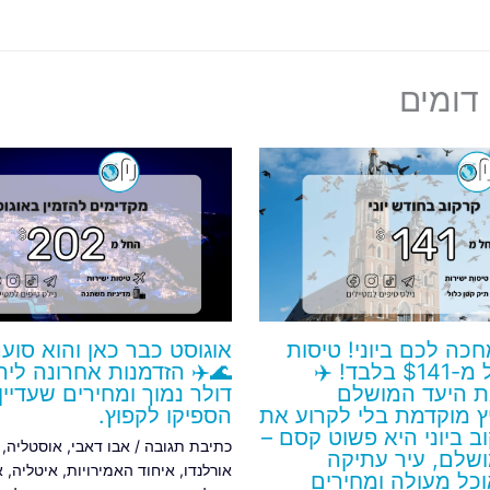
דומים
חכה לכם ביוני! טיסות
אוגוסט כבר כאן והוא סוע
ישירות החל מ-$141 בלבד! ✈️
🌊✈️ הזדמנות אחרונה לי
 היעד המושלם
דולר נמוך ומחירים שעדיין
 מוקדמת בלי לקרוע את
הספיקו לקפוץ.
ב ביוני היא פשוט קסם –
כתיבת תגובה
/
אבו דאבי
,
אוסטליה
,
מושלם, עיר עתיקה
אורלנדו
,
איחוד האמירויות
,
איטליה
,
א
כל מעולה ומחירים