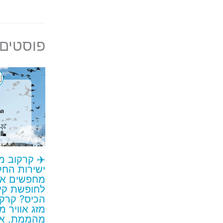
פוסטים 
✈️ קרקוב מ
מחפשים את
לחופשת קיץ
הכיס? קרקו
מזג אוויר 
מהממת, או