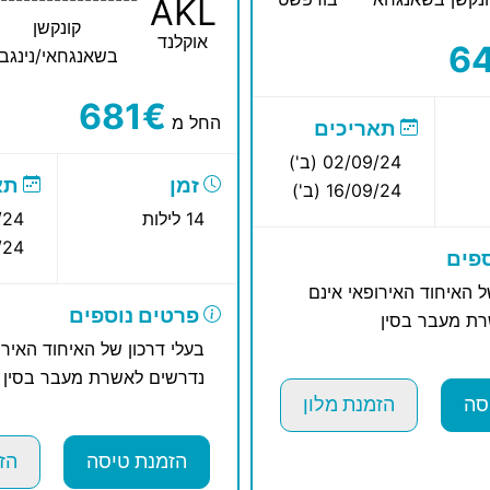
AKL
קונקשן
אוקלנד
6
בשאנגחאי/נינגבו
681€
החל מ
תאריכים
02/09/24 (ב')
זמן
תא
16/09/24 (ב')
14 לילות
09/24
10/24
פים
ל האיחוד האירופאי אינם
פרטים נוספים
ת מעבר בסין
בעלי דרכון של האיחוד האירו
נדרשים לאשרת מעבר בסין
סה
הזמנת מלון
הזמנת טיסה
הז