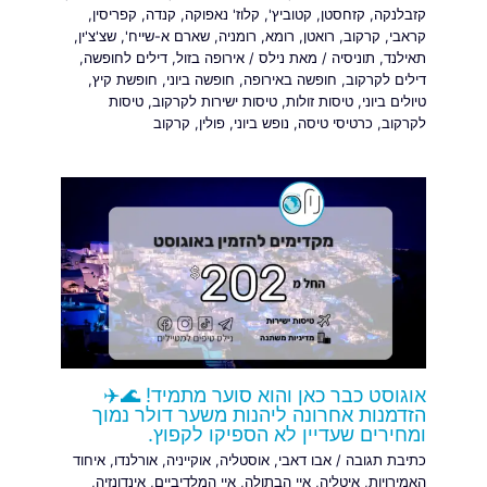
קזבלנקה
,
קזחסטן
,
קטוביץ'
,
קלוז' נאפוקה
,
קנדה
,
קפריסין
,
קראבי
,
קרקוב
,
רואטן
,
רומא
,
רומניה
,
שארם א-שייח'
,
שצ'צ'ין
,
תאילנד
,
תוניסיה
/ מאת
נילס
/
אירופה בזול
,
דילים לחופשה
,
דילים לקרקוב
,
חופשה באירופה
,
חופשה ביוני
,
חופשת קיץ
,
טיולים ביוני
,
טיסות זולות
,
טיסות ישירות לקרקוב
,
טיסות
לקרקוב
,
כרטיסי טיסה
,
נופש ביוני
,
פולין
,
קרקוב
אוגוסט כבר כאן והוא סוער מתמיד! 🌊✈️
הזדמנות אחרונה ליהנות משער דולר נמוך
ומחירים שעדיין לא הספיקו לקפוץ.
כתיבת תגובה
/
אבו דאבי
,
אוסטליה
,
אוקייניה
,
אורלנדו
,
איחוד
האמירויות
,
איטליה
,
איי הבתולה
,
איי המלדיביים
,
אינדונזיה
,