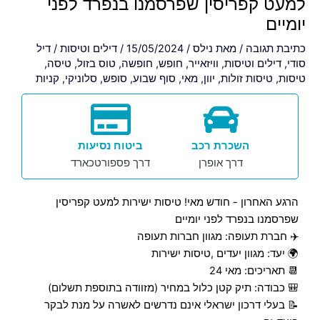
למעט קפריסין שפרסמנו בנפרד לפני
יומיים
כתיבת תגובה
/ מאת
נילס
/
15/05/2024
/
דילים וטיסות
/
דיל
סודי
,
דילים וטיסות
,
וויזאייר
,
חופש
,
חופשה
,
טוס בזול
,
טיסה
,
טיסות
,
טיסות זולות
,
יוון
,
מאי
,
סוף שבוע
,
סופש
,
סלוניקי
,
קניות
השכרת רכב
ביטוח נסיעות
דרך אופרן
דרך פספורטכארד
הרגע האחרון - חודש מאי! טיסות ישירות למעט קפריסין
שפרסמנו בנפרד לפני יומיים
✈️ חברת תעופה: מגוון חברות תעופה
🌍 יעד: מגוון יעדים ,טיסות ישירות
📆 תאריכים: מאי 24
🎒 כבודה: תיק קטן כלול במחיר (מזוודה בתוספת תשלום)
📝 בעלי דרכון ישראלי אינם נדרשים לאשרה על מנת לבקר