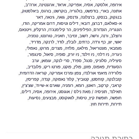
אירופה
,
אלסקה
,
אסיה
,
אפריקה
,
אראד
,
ארגנטינה
,
ארה"ב
,
אתונה
,
בארי
,
בודפשט
,
בולגריה
,
בוקרשט
,
בורגס
,
ביאלסטוק
,
בנגקוק
,
בנסקו
,
ברצלונה
,
גדנסק
,
גואה
,
גינאה
,
דאר
א-סאלאם
,
דברצן
,
דובאי
,
דילים וטיסות
,
דרום אמריקה
,
הודו
,
הונגריה
,
הונדורס
,
הפיליפינים
,
הר קילימנג'רו
,
הרקליון
,
וייטנאם
,
ורוצלב
,
ורנה
,
ורשה
,
ז'שוב
,
זנזיבר
,
חאניה
,
טורונטו
,
טנזניה
,
יאשי
,
יוון
,
כף ורדה
,
כרתים
,
לובלין
,
לודז'
,
לרנקה
,
מדריד
,
מומבאי
,
מונטריאול
,
מילאנו
,
מלזיה
,
מצרים
,
מרוקו
,
נאפולי
,
ניגריה
,
ניו דלהי
,
ניו זילנד
,
ניו יורק
,
סופיה
,
סיאול
,
סינגפור
,
סיציליה
,
סלוניקי
,
סנגל
,
ספרד
,
סרי לנקה
,
עומאן
,
ערב
הסעודית
,
פאפוס
,
פוזנן
,
פולין
,
פוקט
,
פורטו ריקו
,
פלובדיב
,
פלורידה מיאמי אורלנדו
,
צפון ומרכז אמריקה
,
קוריאה הדרומית
,
קזבלנקה
,
קזחסטן
,
קטוביץ'
,
קלוז' נאפוקה
,
קנדה
,
קפריסין
,
קראבי
,
קרקוב
,
רואטן
,
רומא
,
רומניה
,
שארם א-שייח'
,
שצ'צ'ין
,
תאילנד
,
תוניסיה
/ מאת
נילס
/
אוגוסט
,
אירופה
,
אסיה
,
דילים
,
חופשה
,
חופשת קיץ
,
טיסות
,
לואוקוסט
,
מבצעים
,
נסיעות
,
תיירות
,
תיירות חוץ.
כתיבת תגובה