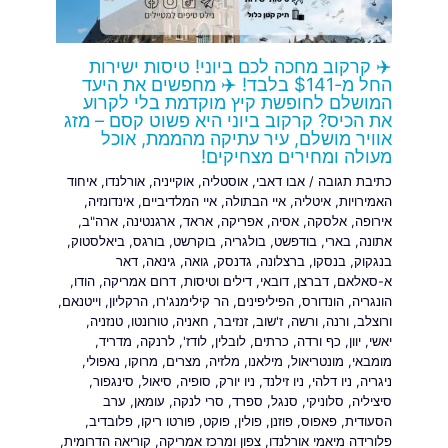
✈️ קרקוב מחכה לכם ביוני! טיסות ישירות
החל מ-$141 בלבד! ✈️ מחפשים את היעד
המושלם לחופשת קיץ מוקדמת בלי לקרוע
את הכיס? קרקוב ביוני היא פשוט קסם – מזג
אוויר מושלם, עיר עתיקה מהממת, אוכל
מעולה ומחירים מצחיקים!
כתיבת תגובה
/
אבו דאבי
,
אוסטליה
,
אוקייניה
,
אורלנדו
,
איחוד
האמירויות
,
איטליה
,
איי הבתולה
,
איי המלדיביים
,
אינדונזיה
,
אירופה
,
אלסקה
,
אסיה
,
אפריקה
,
אראד
,
ארגנטינה
,
ארה"ב
,
אתונה
,
בארי
,
בודפשט
,
בולגריה
,
בוקרשט
,
בורגס
,
ביאלסטוק
,
בנגקוק
,
בנסקו
,
ברצלונה
,
גדנסק
,
גואה
,
גינאה
,
דאר
א-סאלאם
,
דברצן
,
דובאי
,
דילים וטיסות
,
דרום אמריקה
,
הודו
,
הונגריה
,
הונדורס
,
הפיליפינים
,
הר קילימנג'רו
,
הרקליון
,
וייטנאם
,
ורוצלב
,
ורנה
,
ורשה
,
ז'שוב
,
זנזיבר
,
חאניה
,
טורונטו
,
טנזניה
,
יאשי
,
יוון
,
כף ורדה
,
כרתים
,
לובלין
,
לודז'
,
לרנקה
,
מדריד
,
מומבאי
,
מונטריאול
,
מילאנו
,
מלזיה
,
מצרים
,
מרוקו
,
נאפולי
,
ניגריה
,
ניו דלהי
,
ניו זילנד
,
ניו יורק
,
סופיה
,
סיאול
,
סינגפור
,
סיציליה
,
סלוניקי
,
סנגל
,
ספרד
,
סרי לנקה
,
עומאן
,
ערב
הסעודית
,
פאפוס
,
פוזנן
,
פולין
,
פוקט
,
פורטו ריקו
,
פלובדיב
,
פלורידה מיאמי אורלנדו
,
צפון ומרכז אמריקה
,
קוריאה הדרומית
,