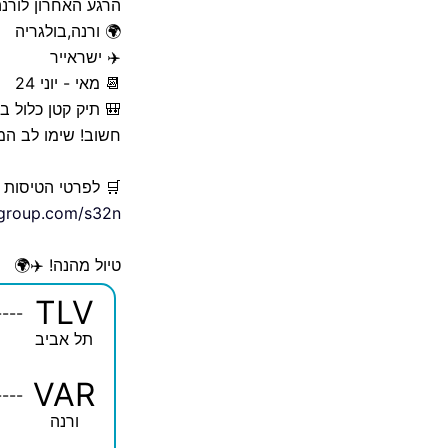
הרגע האחרון לורנה 
🌍 ורנה,בולגריה
✈️ ישראייר
📆 מאי - יוני 24
🎒 תיק קטן כלול 
חשוב! שימו לב המח
🛒 לפרטי הטיסות 
elgroup.com/s32n
טיול מהנה! ✈️🌍
TLV
----
תל אביב
VAR
----
ורנה