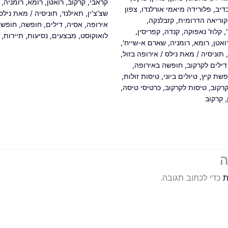
קראבי
,
קרקוב
,
רואטן
,
רומא
,
רומניה
,
דיב
,
פלורידה מיאמי אורלנדו
,
צפון
שצ'צ'ין
,
תאילנד
,
תוניסיה
/ מאת
ניל
קוריאה הדרומית
,
קזבלנקה
,
אירופה
,
אסיה
,
דילים
,
חופשה
,
חופשת
,
קלוז' נאפוקה
,
קנדה
,
קפריסין
,
לואוקוסט
,
מבצעים
,
נסיעות
,
תיירות
,
ואטן
,
רומא
,
רומניה
,
שארם א-שייח'
,
,
תוניסיה
/ מאת
נילס
/
אירופה בזול
,
דילים לקרקוב
,
חופשה באירופה
,
פשת קיץ
,
טיולים ביוני
,
טיסות זולות
,
קרקוב
,
טיסות לקרקוב
,
כרטיסי טיסה
,
,
קרקוב
ה
ת
כדי לכתוב תגובה.