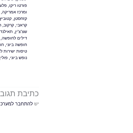
פורטו ריקו
,
פלוב
ומרכז אמריקה
,
קזחסטן
,
קטוביץ'
קראבי
,
קרקוב
,
ר
שצ'צ'ין
,
תאילנד
דילים לחופשה
,
חופשה ביוני
,
חו
טיסות ישירות ל
נופש ביוני
,
פולין
כתיבת תגוב
יש
להתחבר למערכ