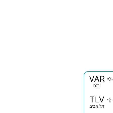
VAR
-
ורנה
TLV
-
תל אביב