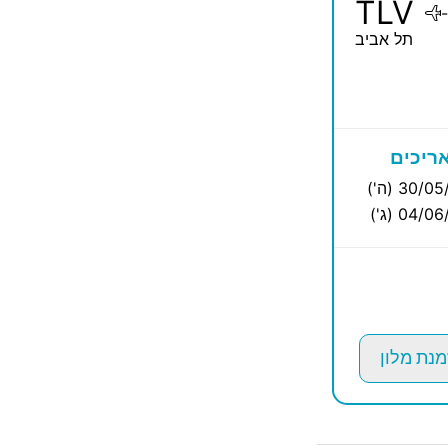
TLV
-
תל אביב
ריכים
30/0 (ה')
04/0 (ג')
מנת מלון