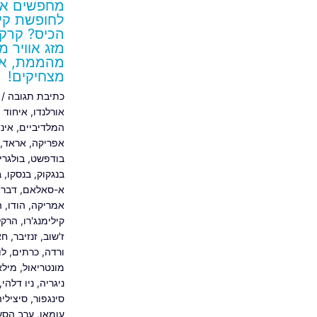
מחפשים את
לחופשת קיץ
הכיס? קרקו
מזג אוויר 
מהממת, או
מצחיקים!
כתיבת תגובה
/
אורלנדו
,
איחוד 
המלדיביים
,
אינד
אפריקה
,
אראד
,
בודפשט
,
בולגרי
בנגקוק
,
בנסקו
,
ב
א-סאלאם
,
דברצ
אמריקה
,
הודו
,
ה
קילימנג'רו
,
הרקלי
ז'שוב
,
זנזיבר
,
חא
ורדה
,
כרתים
,
לו
מונטריאול
,
מילא
ניגריה
,
ניו דלהי
,
סינגפור
,
סיציליה
עומאן
,
ערב הסע