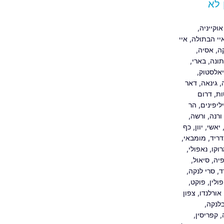
 לא
אוקייניה
,
יי הבתולה
,
איי
ה
,
אסיה
,
ונה
,
בארי
,
אלסטוק
,
,
גינאה
,
דאר
ות
,
דרום
ליפינים
,
הר
ורנה
,
ורשה
,
יאשי
,
יוון
,
כף
ריד
,
מומבאי
,
וקו
,
נאפולי
,
פיה
,
סיאול
,
ד
,
סרי לנקה
,
פולין
,
פוקט
,
אורלנדו
,
צפון
לנקה
,
,
קפריסין
,