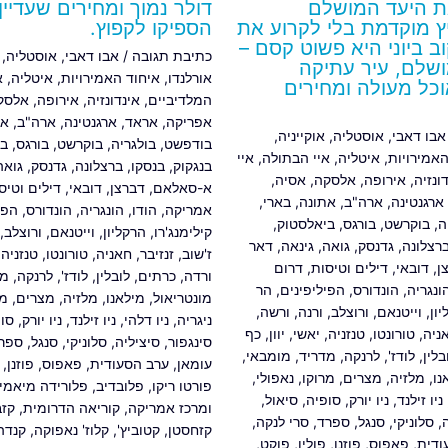
 היעד המושלם
דולר נמוך ומחירים שעדיין
 מוקדמת בלי לקרוע את
הספיקו לקפוץ.
ב ביוני היא פשוט קסם –
כתיבת תגובה
/
אבו דאבי
,
אוסטליה
,
מושלם, עיר עתיקה
אורלנדו
,
איחוד האמירויות
,
איטליה
,
א
כל מעולה ומחירים
המלדיביים
,
אינדונזיה
,
אירופה
,
אלסק
אפריקה
,
אראד
,
ארגנטינה
,
ארה"ב
,
את
אבו דאבי
,
אוסטליה
,
אוקייניה
,
בודפשט
,
בולגריה
,
בוקרשט
,
בורגס
,
בי
האמירויות
,
איטליה
,
איי הבתולה
,
איי
בנגקוק
,
בנסקו
,
ברצלונה
,
גדנסק
,
גואה
ונזיה
,
אירופה
,
אלסקה
,
אסיה
,
א-סאלאם
,
דברצן
,
דובאי
,
דילים וטיס
ארגנטינה
,
ארה"ב
,
אתונה
,
בארי
,
אמריקה
,
הודו
,
הונגריה
,
הונדורס
,
הפי
ה
,
בוקרשט
,
בורגס
,
ביאלסטוק
,
קילימנג'רו
,
הרקליון
,
וייטנאם
,
ורוצלב
,
רצלונה
,
גדנסק
,
גואה
,
גינאה
,
דאר
ז'שוב
,
זנזיבר
,
חאניה
,
טורונטו
,
טנזניה
,
ן
,
דובאי
,
דילים וטיסות
,
דרום
ורדה
,
כרתים
,
לובלין
,
לודז'
,
לרנקה
,
מד
ונגריה
,
הונדורס
,
הפיליפינים
,
הר
מונטריאול
,
מילאנו
,
מלזיה
,
מצרים
,
מר
ון
,
וייטנאם
,
ורוצלב
,
ורנה
,
ורשה
,
ניגריה
,
ניו דלהי
,
ניו זילנד
,
ניו יורק
,
סו
ניה
,
טורונטו
,
טנזניה
,
יאשי
,
יוון
,
כף
סינגפור
,
סיציליה
,
סלוניקי
,
סנגל
,
ספר
בלין
,
לודז'
,
לרנקה
,
מדריד
,
מומבאי
,
עומאן
,
ערב הסעודית
,
פאפוס
,
פוזנן
,
נו
,
מלזיה
,
מצרים
,
מרוקו
,
נאפולי
,
פורטו ריקו
,
פלובדיב
,
פלורידה מיאמי 
ניו זילנד
,
ניו יורק
,
סופיה
,
סיאול
,
ומרכז אמריקה
,
קוריאה הדרומית
,
קזב
,
סלוניקי
,
סנגל
,
ספרד
,
סרי לנקה
,
קזחסטן
,
קטוביץ'
,
קלוז' נאפוקה
,
קנדה
ודית
,
פאפוס
,
פוזנן
,
פולין
,
פוקט
,