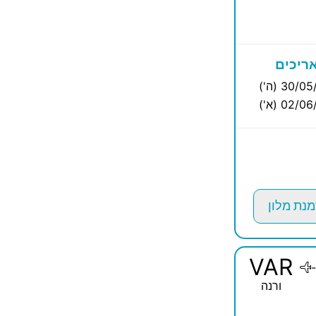
ריכים
30/0 (ה')
02/0 (א')
מנת מלון
VAR
-
ורנה