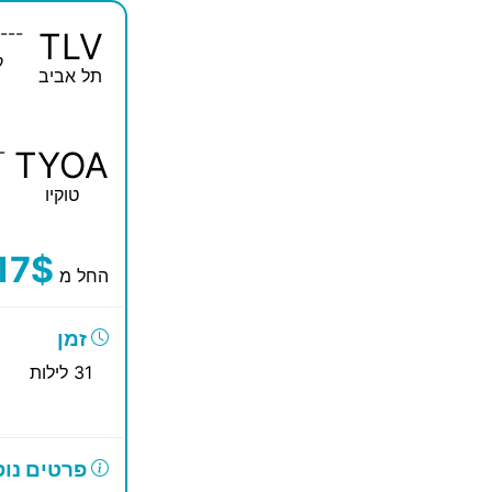
---
TLV
ק
תל אביב
-
TYOA
טוקיו
17$
החל מ
זמן
31 לילות
פרטים נוס