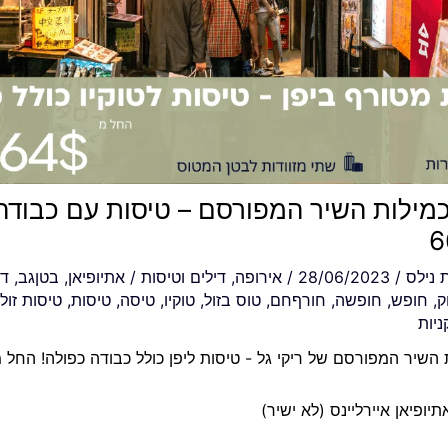
 כמילות השיר המפורסם – טיסות עם כבודה 
ת
נילס
/
28/06/2023
/
אירופה
,
דילים וטיסות
/
אתיופיאן
,
בטןגב
,
די
ק
,
חופש
,
חופשה
,
חורףחם
,
טוס בזול
,
טוקיו
,
טיסה
,
טיסות
,
טיסות זול
ניות
 השיר המפורסם של ריקי גל - טיסות ליפן כולל כבודה כפולה! החל מ-4$
ופיאן איירליינס (לא ישיר)