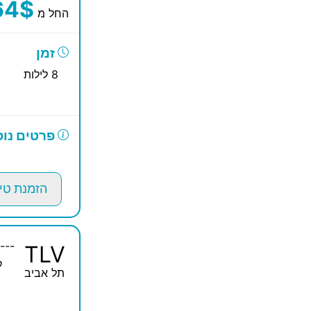
64$
החל מ
זמן
8 לילות
פרטים נוס
הזמנת טי
---
TLV
ק
תל אביב