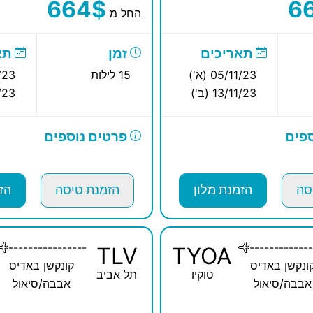
664$
6
החל מ
תאריכים
זמן
תא
05/11/23 (א')
15 לילות
11/23
13/11/23 (ב')
11/23
פים
פרטים נוספים
סה
הזמנת מלון
הזמנת טיסה
הז
----------------
-------------
TLV
TYOA
ונקשן באדיס
קונקשן באדיס
טוקיו
תל אביב
אבבה/סיאול
אבבה/סיאול