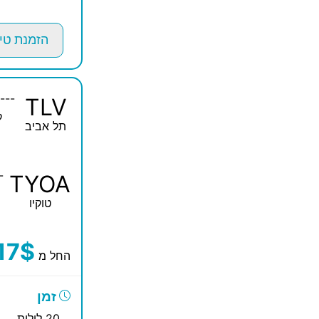
הזמנת טי
---
TLV
ק
תל אביב
-
TYOA
טוקיו
17$
החל מ
זמן
20 לילות