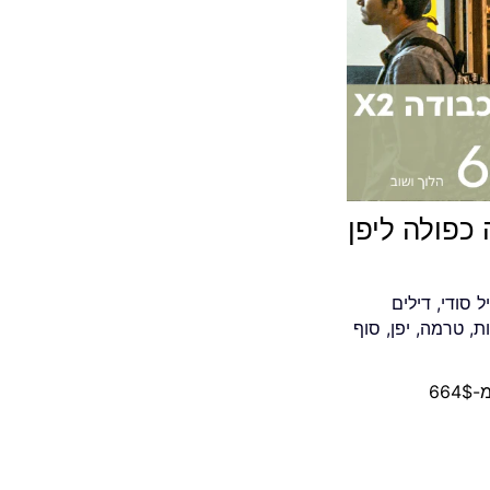
כפולה ליפן
ל סודי
,
דילים
ות
,
טרמה
,
יפן
,
סוף
66