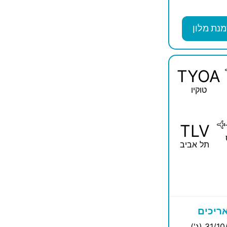
מנת מלון
TYOA
טוקיו
TLV
תל אביב
ריכים
31/ (ג')