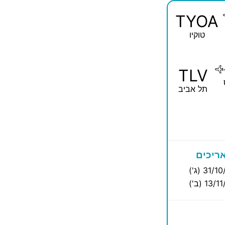
TYOA
טוקיו
TLV
תל אביב
ריכים
31/ (ג')
13/ (ב')