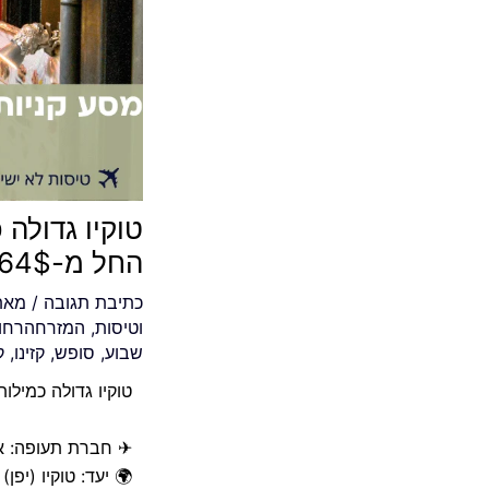
טוקיו גדולה
החל מ-664$
כתיבת תגובה
/ מא
וטיסות
,
המזרחהרחו
שבוע
,
סופש
,
קזינו
,
ק
טוקיו גדולה כמילות
✈ חברת תעופה: אתי
🌍 יעד: טוקיו (יפן)