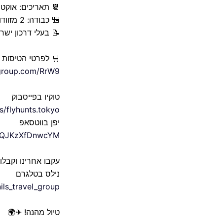
📆 תאריכים: אוקטוב
🎒 כבודה: 2 מזוודות 23 ק"ג כ"א לבטן המטוס
📝 בעלי דרכון יש
🛒 לפרטי הטיסות 
elgroup.com/RrW9
טוקיו בפייסבוק
/flyhunts.tokyo
יפן בווטסאפ
U1QJKzXfDnwcYM
עקבו אחרינו וקבלו
נילס בטלגרם
nils_travel_group
טיול מהנה! ✈🌍