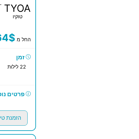
-
TYOA
טוקיו
64$
החל מ
זמן
22 לילות
פרטים נוס
הזמנת טי