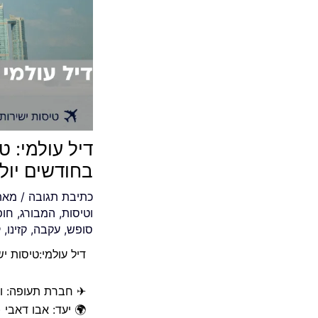
דיל עולמי: ט
בחודשים יולי 
כתיבת תגובה
/ מא
וטיסות
,
המבורג
,
חופ
סופש
,
עקבה
,
קזינו
,
ק
דיל עולמי:טיסות יש
✈ חברת תעופה: ווי
🌍 יעד: אבו דאבי (