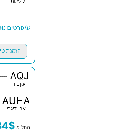
7 לילות
פרטים נוס
הזמנת טי
AQJ
----
עקבה
AUHA
-
אבו דאבי
84$
החל מ