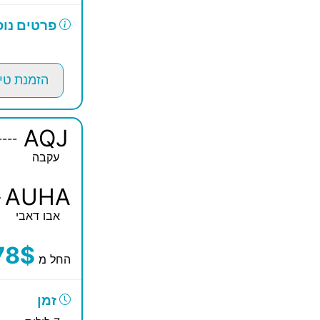
פרטים נוס
הזמנת טי
AQJ
----
עקבה
AUHA
-
אבו דאבי
78$
החל מ
זמן