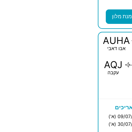
מנת מלון
AUHA
אבו דאבי
AQJ
-
עקבה
ריכים
09/0 (א')
30/0 (א')