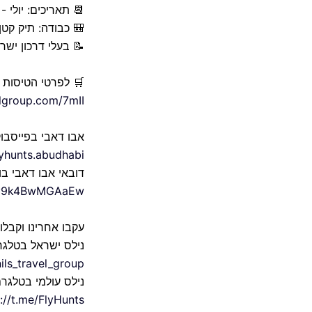
📆 תאריכים: יולי - א
🎒 כבודה: תיק קטן
📝 בעלי דרכון יש
🛒 לפרטי הטיסות 
elgroup.com/7mII
אבו דאבי בפייסבו
yhunts.abudhabi
דובאי אבו דאבי ב
Icy9k4BwMGAaEw
עקבו אחרינו וקבלו
נילס ישראל בטלגר
nils_travel_group
נילס עולמי בטלגר
://t.me/FlyHunts