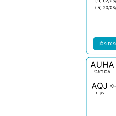
02/0 (ד')
20/0 (א')
מנת מלון
AUHA
אבו דאבי
AQJ
-
עקבה