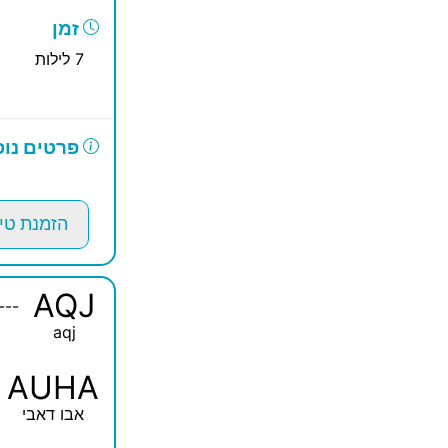
זמן
7 לילות
פרטים נוס
הזמנת טי
AQJ
---
aqj
AUHA
אבו דאבי