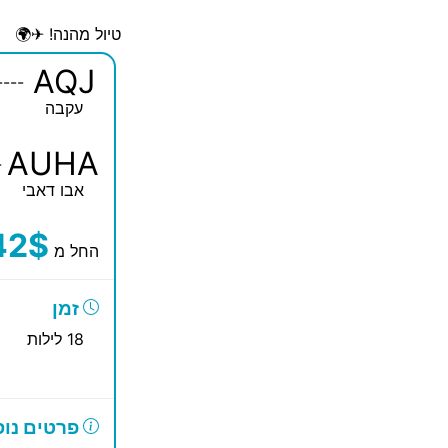
טיול מהנה! ✈🌍
AQJ
----
עקבה
AUHA
-
אבו דאבי
42$
החל מ
זמן
18 לילות
פרטים נוס