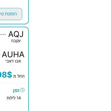
הזמנת טי
AQJ
----
עקבה
AUHA
-
אבו דאבי
98$
החל מ
זמן
14 לילות