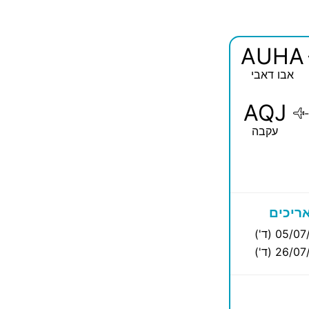
AUHA
אבו דאבי
AQJ
-
עקבה
ריכים
05/0 (ד')
26/0 (ד')