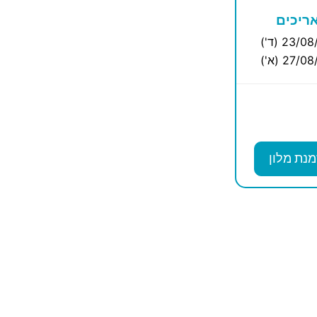
ריכים
23/0 (ד')
27/0 (א')
מנת מלון