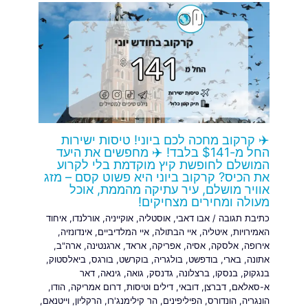
✈️ קרקוב מחכה לכם ביוני! טיסות ישירות
החל מ-$141 בלבד! ✈️ מחפשים את היעד
המושלם לחופשת קיץ מוקדמת בלי לקרוע
את הכיס? קרקוב ביוני היא פשוט קסם – מזג
אוויר מושלם, עיר עתיקה מהממת, אוכל
מעולה ומחירים מצחיקים!
כתיבת תגובה
/
אבו דאבי
,
אוסטליה
,
אוקייניה
,
אורלנדו
,
איחוד
האמירויות
,
איטליה
,
איי הבתולה
,
איי המלדיביים
,
אינדונזיה
,
אירופה
,
אלסקה
,
אסיה
,
אפריקה
,
אראד
,
ארגנטינה
,
ארה"ב
,
אתונה
,
בארי
,
בודפשט
,
בולגריה
,
בוקרשט
,
בורגס
,
ביאלסטוק
,
בנגקוק
,
בנסקו
,
ברצלונה
,
גדנסק
,
גואה
,
גינאה
,
דאר
א-סאלאם
,
דברצן
,
דובאי
,
דילים וטיסות
,
דרום אמריקה
,
הודו
,
הונגריה
,
הונדורס
,
הפיליפינים
,
הר קילימנג'רו
,
הרקליון
,
וייטנאם
,