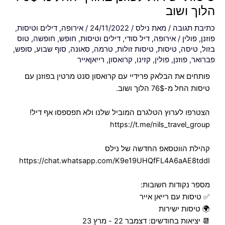
הלוך ושוב
כתיבת תגובה
/ מאת
נילס
/
24/11/2022
/
אירופה
,
דילים וטיסות
,
פוזנן
,
פולין
/
אירופה
,
דיל סודי
,
דילים וטיסות
,
חופש
,
חופשה
,
טוס
בזול
,
טיסה
,
טיסות
,
טיסות זולות
,
טרמה
,
סאונה
,
סוף שבוע
,
סופש
,
פברואר
,
פוזנן
,
פולין
,
קזינו
,
קרואסון
,
רייאןאייר
פותחים את הבלאק פרידיי עם קרואסון סנט מרטין בפוזנן עם
טיסות החל מ-76$ הלוך ושוב.
הצטרפו לערוץ הטלגרם המוביל שלנו ולא תפספסו אף דיל!
https://t.me/nils_travel_group
קהילת הווטסאפ החדשה של נילס
https://chat.whatsapp.com/K9e19UHQfFL4A6aAE8tddI
מספר נקודות חשובות:
✅ טיסות עם רייאן אייר
🌍 טיסות ישירות
📆 יציאות בחודשים: דצמבר 22 - מרץ 23