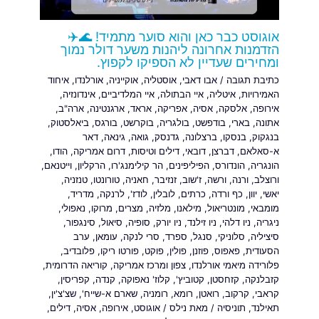
אוגוסט כבר כאן והוא סוער מתמיד! 🌊✈️
הזדמנות אחרונה ליהנות משער דולר נמוך
ומחירים שעדיין לא הספיקו לקפוץ.
כתיבת תגובה
/
אבו דאבי
,
אוסטליה
,
אוקייניה
,
אורלנדו
,
איחוד
האמירויות
,
איטליה
,
איי הבתולה
,
איי המלדיביים
,
אינדונזיה
,
אירופה
,
אלסקה
,
אסיה
,
אפריקה
,
אראד
,
ארגנטינה
,
ארה"ב
,
אתונה
,
בארי
,
בודפשט
,
בולגריה
,
בוקרשט
,
בורגס
,
ביאלסטוק
,
בנגקוק
,
בנסקו
,
ברצלונה
,
גדנסק
,
גואה
,
גינאה
,
דאר
א-סאלאם
,
דברצן
,
דובאי
,
דילים וטיסות
,
דרום אמריקה
,
הודו
,
הונגריה
,
הונדורס
,
הפיליפינים
,
הר קילימנג'רו
,
הרקליון
,
וייטנאם
,
ורוצלב
,
ורנה
,
ורשה
,
ז'שוב
,
זנזיבר
,
חאניה
,
טורונטו
,
טנזניה
,
יאשי
,
יוון
,
כף ורדה
,
כרתים
,
לובלין
,
לודז'
,
לרנקה
,
מדריד
,
מומבאי
,
מונטריאול
,
מילאנו
,
מלזיה
,
מצרים
,
מרוקו
,
נאפולי
,
ניגריה
,
ניו דלהי
,
ניו זילנד
,
ניו יורק
,
סופיה
,
סיאול
,
סינגפור
,
סיציליה
,
סלוניקי
,
סנגל
,
ספרד
,
סרי לנקה
,
עומאן
,
ערב
הסעודית
,
פאפוס
,
פוזנן
,
פולין
,
פוקט
,
פורטו ריקו
,
פלובדיב
,
פלורידה מיאמי אורלנדו
,
צפון ומרכז אמריקה
,
קוריאה הדרומית
,
קזבלנקה
,
קזחסטן
,
קטוביץ'
,
קלוז' נאפוקה
,
קנדה
,
קפריסין
,
קראבי
,
קרקוב
,
רואטן
,
רומא
,
רומניה
,
שארם א-שייח'
,
שצ'צ'ין
,
תאילנד
,
תוניסיה
/ מאת
נילס
/
אוגוסט
,
אירופה
,
אסיה
,
דילים
,