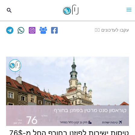
ילוג
חיפוש
תוכן
עקבו לעדכונים 👈🏽
טיסות ישירות לפוזנן בחורף החל מ-76$