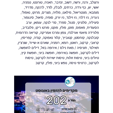
ורוצלב
,
ורנה
,
ורשה
,
ז'שוב
,
זנזיבר
,
חאניה
,
טורונטו
,
טנזניה
,
יאשי
,
יוון
,
כף ורדה
,
כרתים
,
לובלין
,
לודז'
,
לרנקה
,
מדריד
,
מומבאי
,
מונטריאול
,
מילאנו
,
מלזיה
,
מצרים
,
מרוקו
,
נאפולי
,
ניגריה
,
ניו דלהי
,
ניו זילנד
,
ניו יורק
,
סופיה
,
סיאול
,
סינגפור
,
סיציליה
,
סלוניקי
,
סנגל
,
ספרד
,
סרי לנקה
,
עומאן
,
ערב
הסעודית
,
פאפוס
,
פוזנן
,
פולין
,
פוקט
,
פורטו ריקו
,
פלובדיב
,
פלורידה מיאמי אורלנדו
,
צפון ומרכז אמריקה
,
קוריאה הדרומית
,
קזבלנקה
,
קזחסטן
,
קטוביץ'
,
קלוז' נאפוקה
,
קנדה
,
קפריסין
,
קראבי
,
קרקוב
,
רואטן
,
רומא
,
רומניה
,
שארם א-שייח'
,
שצ'צ'ין
,
תאילנד
,
תוניסיה
/ מאת
נילס
/
אירופה בזול
,
דילים לחופשה
,
דילים לקרקוב
,
חופשה באירופה
,
חופשה ביוני
,
חופשת קיץ
,
טיולים ביוני
,
טיסות זולות
,
טיסות ישירות לקרקוב
,
טיסות
לקרקוב
,
כרטיסי טיסה
,
נופש ביוני
,
פולין
,
קרקוב