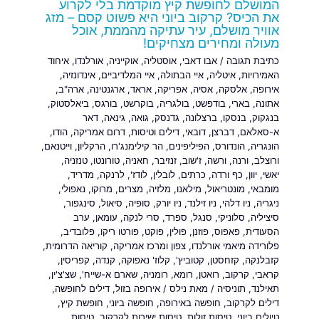
המושלם לחופשת קיץ מוקדמת בלי לקרוע
את הכיס? קרקוב ביוני היא פשוט קסם – מזג
אוויר מושלם, עיר עתיקה מהממת, אוכל
מעולה ומחירים מצחיקים!
כתיבת תגובה
/
אבו דאבי
,
אוסטליה
,
אוקייניה
,
אורלנדו
,
איחוד
האמירויות
,
איטליה
,
איי הבתולה
,
איי המלדיביים
,
אינדונזיה
,
אירופה
,
אלסקה
,
אסיה
,
אפריקה
,
אראד
,
ארגנטינה
,
ארה"ב
,
אתונה
,
בארי
,
בודפשט
,
בולגריה
,
בוקרשט
,
בורגס
,
ביאלסטוק
,
בנגקוק
,
בנסקו
,
ברצלונה
,
גדנסק
,
גואה
,
גינאה
,
דאר
א-סאלאם
,
דברצן
,
דובאי
,
דילים וטיסות
,
דרום אמריקה
,
הודו
,
הונגריה
,
הונדורס
,
הפיליפינים
,
הר קילימנג'רו
,
הרקליון
,
וייטנאם
,
ורוצלב
,
ורנה
,
ורשה
,
ז'שוב
,
זנזיבר
,
חאניה
,
טורונטו
,
טנזניה
,
יאשי
,
יוון
,
כף ורדה
,
כרתים
,
לובלין
,
לודז'
,
לרנקה
,
מדריד
,
מומבאי
,
מונטריאול
,
מילאנו
,
מלזיה
,
מצרים
,
מרוקו
,
נאפולי
,
ניגריה
,
ניו דלהי
,
ניו זילנד
,
ניו יורק
,
סופיה
,
סיאול
,
סינגפור
,
סיציליה
,
סלוניקי
,
סנגל
,
ספרד
,
סרי לנקה
,
עומאן
,
ערב
הסעודית
,
פאפוס
,
פוזנן
,
פולין
,
פוקט
,
פורטו ריקו
,
פלובדיב
,
פלורידה מיאמי אורלנדו
,
צפון ומרכז אמריקה
,
קוריאה הדרומית
,
קזבלנקה
,
קזחסטן
,
קטוביץ'
,
קלוז' נאפוקה
,
קנדה
,
קפריסין
,
קראבי
,
קרקוב
,
רואטן
,
רומא
,
רומניה
,
שארם א-שייח'
,
שצ'צ'ין
,
תאילנד
,
תוניסיה
/ מאת
נילס
/
אירופה בזול
,
דילים לחופשה
,
דילים לקרקוב
,
חופשה באירופה
,
חופשה ביוני
,
חופשת קיץ
,
טיולים ביוני
,
טיסות זולות
,
טיסות ישירות לקרקוב
,
טיסות