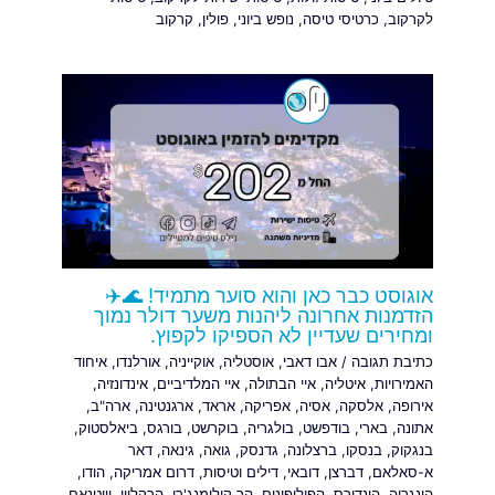
לקרקוב
,
כרטיסי טיסה
,
נופש ביוני
,
פולין
,
קרקוב
אוגוסט כבר כאן והוא סוער מתמיד! 🌊✈️
הזדמנות אחרונה ליהנות משער דולר נמוך
ומחירים שעדיין לא הספיקו לקפוץ.
כתיבת תגובה
/
אבו דאבי
,
אוסטליה
,
אוקייניה
,
אורלנדו
,
איחוד
האמירויות
,
איטליה
,
איי הבתולה
,
איי המלדיביים
,
אינדונזיה
,
אירופה
,
אלסקה
,
אסיה
,
אפריקה
,
אראד
,
ארגנטינה
,
ארה"ב
,
אתונה
,
בארי
,
בודפשט
,
בולגריה
,
בוקרשט
,
בורגס
,
ביאלסטוק
,
בנגקוק
,
בנסקו
,
ברצלונה
,
גדנסק
,
גואה
,
גינאה
,
דאר
א-סאלאם
,
דברצן
,
דובאי
,
דילים וטיסות
,
דרום אמריקה
,
הודו
,
הונגריה
,
הונדורס
,
הפיליפינים
,
הר קילימנג'רו
,
הרקליון
,
וייטנאם
,