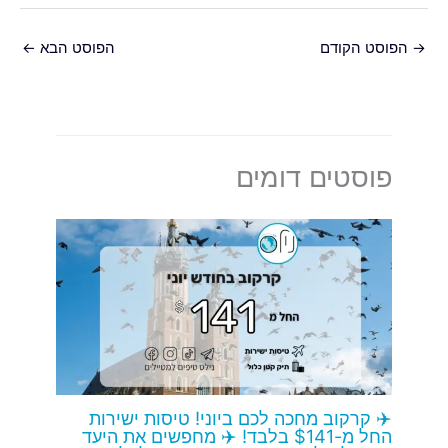
→
הפוסט הקודם
הפוסט הבא
←
פוסטים דומים
✈️ קרקוב מחכה לכם ביוני! טיסות ישירות
החל מ-$141 בלבד! ✈️ מחפשים את היעד