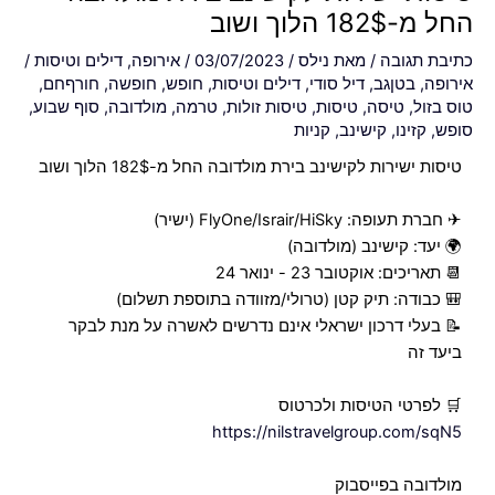
החל מ-182$ הלוך ושוב
כתיבת תגובה
/ מאת
נילס
/
03/07/2023
/
אירופה
,
דילים וטיסות
/
אירופה
,
בטןגב
,
דיל סודי
,
דילים וטיסות
,
חופש
,
חופשה
,
חורףחם
,
טוס בזול
,
טיסה
,
טיסות
,
טיסות זולות
,
טרמה
,
מולדובה
,
סוף שבוע
,
סופש
,
קזינו
,
קישינב
,
קניות
טיסות ישירות לקישינב בירת מולדובה החל מ-182$ הלוך ושוב
✈ חברת תעופה: FlyOne/Israir/HiSky (ישיר)
🌍 יעד: קישינב (מולדובה)
📆 תאריכים: אוקטובר 23 - ינואר 24
🎒 כבודה: תיק קטן (טרולי/מזוודה בתוספת תשלום)
📝 בעלי דרכון ישראלי אינם נדרשים לאשרה על מנת לבקר
ביעד זה
🛒 לפרטי הטיסות ולכרטוס
https://nilstravelgroup.com/sqN5
מולדובה בפייסבוק