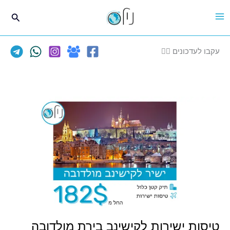
ילוג
חיפוש
תוכן
עקבו לעדכונים 👈🏽
טיסות ישירות לקישינב בירת מולדובה