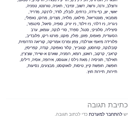
ורוצלב
,
ורנה
,
ורשה
,
ז'שוב
,
זנזיבר
,
חאניה
,
טורונטו
,
טנזניה
,
יאשי
,
יוון
,
כף ורדה
,
כרתים
,
לובלין
,
לודז'
,
לרנקה
,
מדריד
,
מומבאי
,
מונטריאול
,
מילאנו
,
מלזיה
,
מצרים
,
מרוקו
,
נאפולי
,
ניגריה
,
ניו דלהי
,
ניו זילנד
,
ניו יורק
,
סופיה
,
סיאול
,
סינגפור
,
סיציליה
,
סלוניקי
,
סנגל
,
ספרד
,
סרי לנקה
,
עומאן
,
ערב
הסעודית
,
פאפוס
,
פוזנן
,
פולין
,
פוקט
,
פורטו ריקו
,
פלובדיב
,
פלורידה מיאמי אורלנדו
,
צפון ומרכז אמריקה
,
קוריאה הדרומית
,
קזבלנקה
,
קזחסטן
,
קטוביץ'
,
קלוז' נאפוקה
,
קנדה
,
קפריסין
,
קראבי
,
קרקוב
,
רואטן
,
רומא
,
רומניה
,
שארם א-שייח'
,
שצ'צ'ין
,
תאילנד
,
תוניסיה
/ מאת
נילס
/
אוגוסט
,
אירופה
,
אסיה
,
דילים
,
חופשה
,
חופשת קיץ
,
טיסות
,
לואוקוסט
,
מבצעים
,
נסיעות
,
תיירות
,
תיירות חוץ.
כתיבת תגובה
יש
להתחבר למערכת
כדי לכתוב תגובה.