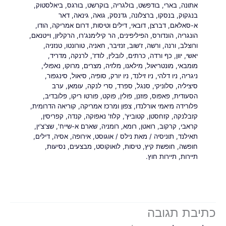
אתונה
,
בארי
,
בודפשט
,
בולגריה
,
בוקרשט
,
בורגס
,
ביאלסטוק
,
בנגקוק
,
בנסקו
,
ברצלונה
,
גדנסק
,
גואה
,
גינאה
,
דאר
א-סאלאם
,
דברצן
,
דובאי
,
דילים וטיסות
,
דרום אמריקה
,
הודו
,
הונגריה
,
הונדורס
,
הפיליפינים
,
הר קילימנג'רו
,
הרקליון
,
וייטנאם
,
ורוצלב
,
ורנה
,
ורשה
,
ז'שוב
,
זנזיבר
,
חאניה
,
טורונטו
,
טנזניה
,
יאשי
,
יוון
,
כף ורדה
,
כרתים
,
לובלין
,
לודז'
,
לרנקה
,
מדריד
,
מומבאי
,
מונטריאול
,
מילאנו
,
מלזיה
,
מצרים
,
מרוקו
,
נאפולי
,
ניגריה
,
ניו דלהי
,
ניו זילנד
,
ניו יורק
,
סופיה
,
סיאול
,
סינגפור
,
סיציליה
,
סלוניקי
,
סנגל
,
ספרד
,
סרי לנקה
,
עומאן
,
ערב
הסעודית
,
פאפוס
,
פוזנן
,
פולין
,
פוקט
,
פורטו ריקו
,
פלובדיב
,
פלורידה מיאמי אורלנדו
,
צפון ומרכז אמריקה
,
קוריאה הדרומית
,
קזבלנקה
,
קזחסטן
,
קטוביץ'
,
קלוז' נאפוקה
,
קנדה
,
קפריסין
,
קראבי
,
קרקוב
,
רואטן
,
רומא
,
רומניה
,
שארם א-שייח'
,
שצ'צ'ין
,
תאילנד
,
תוניסיה
/ מאת
נילס
/
אוגוסט
,
אירופה
,
אסיה
,
דילים
,
חופשה
,
חופשת קיץ
,
טיסות
,
לואוקוסט
,
מבצעים
,
נסיעות
,
תיירות
,
תיירות חוץ.
כתיבת תגובה