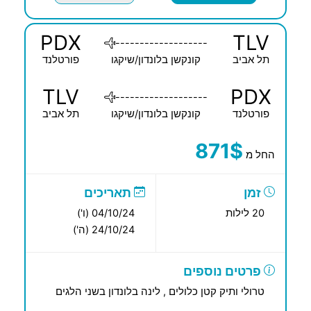
PDX
TLV
-------------------
תל אביב
קונקשן בלונדון/שיקגו
פורטלנד
TLV
PDX
-------------------
פורטלנד
קונקשן בלונדון/שיקגו
תל אביב
871$
החל מ
זמן
תאריכים
20 לילות
04/10/24 (ו')
24/10/24 (ה')
פרטים נוספים
טרולי ותיק קטן כלולים , לינה בלונדון בשני הלגים