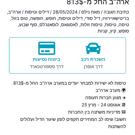
ארה"ב החל מ-813$
כתיבת תגובה
/ מאת
נילס
/
28/05/2024
/
דילים וטיסות
/
ארה"ב
,
בריטישאיירוויז
,
דיל סודי
,
דילים וטיסות
,
חופש
,
חופשה
,
טוס בזול
,
טיסה
,
טיסות
,
טיסות זולות
,
לאסוגאס
,
לוסאנג'לס
,
סוף שבוע
,
סופש
,
קיץ
,
קניות
השכרת רכב
ביטוח נסיעות
דרך אופרן
דרך פספורטכארד
טיסות לא ישירות למבחר יעדים במערב ארה"ב החל מ-813$
🌍 מערב ארה"ב
✈️ מגוון חברות תעופה
📆 אוגוסט 24 - מרץ 25
🎒 מדיניות משתנה בין החברות
חשוב! שימו לב המחירים תקפים לזמן שיגור הדיל ועלולים
להשתנות