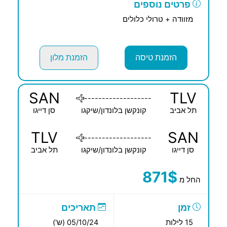
פרטים נוספים
מזוודה + טרולי כלולים
הזמנת טיסה
הזמנת מלון
SAN
TLV
-------------------
תל אביב
קונקשן בלונדון/שיקגו
סן דייגו
TLV
SAN
-------------------
סן דייגו
קונקשן בלונדון/שיקגו
תל אביב
871$
החל מ
זמן
תאריכים
15 לילות
05/10/24 (ש')