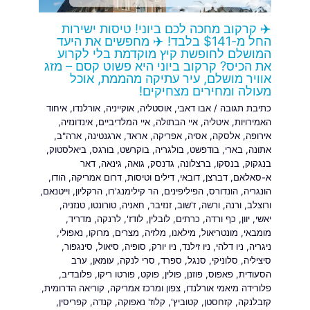
✈️ קרקוב מחכה לכם ביוני! טיסות ישירות
החל מ-$141 בלבד! ✈️ מחפשים את היעד
המושלם לחופשת קיץ מוקדמת בלי לקרוע
את הכיס? קרקוב ביוני היא פשוט קסם – מזג
אוויר מושלם, עיר עתיקה מהממת, אוכל
מעולה ומחירים מצחיקים!
כתיבת תגובה
/
אבו דאבי
,
אוסטליה
,
אוקייניה
,
אורלנדו
,
איחוד
האמירויות
,
איטליה
,
איי הבתולה
,
איי המלדיביים
,
אינדונזיה
,
אירופה
,
אלסקה
,
אסיה
,
אפריקה
,
אראד
,
ארגנטינה
,
ארה"ב
,
אתונה
,
בארי
,
בודפשט
,
בולגריה
,
בוקרשט
,
בורגס
,
ביאלסטוק
,
בנגקוק
,
בנסקו
,
ברצלונה
,
גדנסק
,
גואה
,
גינאה
,
דאר
א-סאלאם
,
דברצן
,
דובאי
,
דילים וטיסות
,
דרום אמריקה
,
הודו
,
הונגריה
,
הונדורס
,
הפיליפינים
,
הר קילימנג'רו
,
הרקליון
,
וייטנאם
,
ורוצלב
,
ורנה
,
ורשה
,
ז'שוב
,
זנזיבר
,
חאניה
,
טורונטו
,
טנזניה
,
יאשי
,
יוון
,
כף ורדה
,
כרתים
,
לובלין
,
לודז'
,
לרנקה
,
מדריד
,
מומבאי
,
מונטריאול
,
מילאנו
,
מלזיה
,
מצרים
,
מרוקו
,
נאפולי
,
ניגריה
,
ניו דלהי
,
ניו זילנד
,
ניו יורק
,
סופיה
,
סיאול
,
סינגפור
,
סיציליה
,
סלוניקי
,
סנגל
,
ספרד
,
סרי לנקה
,
עומאן
,
ערב
הסעודית
,
פאפוס
,
פוזנן
,
פולין
,
פוקט
,
פורטו ריקו
,
פלובדיב
,
פלורידה מיאמי אורלנדו
,
צפון ומרכז אמריקה
,
קוריאה הדרומית
,
קזבלנקה
,
קזחסטן
,
קטוביץ'
,
קלוז' נאפוקה
,
קנדה
,
קפריסין
,