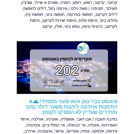
קראבי
,
קרקוב
,
רואטן
,
רומא
,
רומניה
,
שארם א-שייח'
,
שצ'צ'ין
,
תאילנד
,
תוניסיה
/ מאת
נילס
/
אירופה בזול
,
דילים לחופשה
,
דילים לקרקוב
,
חופשה באירופה
,
חופשה ביוני
,
חופשת קיץ
,
טיולים ביוני
,
טיסות זולות
,
טיסות ישירות לקרקוב
,
טיסות
לקרקוב
,
כרטיסי טיסה
,
נופש ביוני
,
פולין
,
קרקוב
אוגוסט כבר כאן והוא סוער מתמיד! 🌊✈️
הזדמנות אחרונה ליהנות משער דולר נמוך
ומחירים שעדיין לא הספיקו לקפוץ.
כתיבת תגובה
/
אבו דאבי
,
אוסטליה
,
אוקייניה
,
אורלנדו
,
איחוד
האמירויות
,
איטליה
,
איי הבתולה
,
איי המלדיביים
,
אינדונזיה
,
אירופה
,
אלסקה
,
אסיה
,
אפריקה
,
אראד
,
ארגנטינה
,
ארה"ב
,