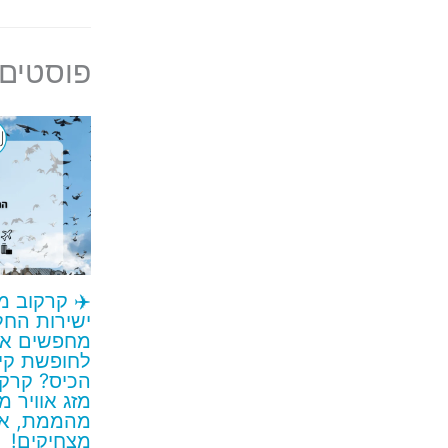
פוסטים 
✈️ קרקוב מ
מחפשים את
לחופשת קיץ
הכיס? קרקו
מזג אוויר 
מהממת, או
מצחיקים!