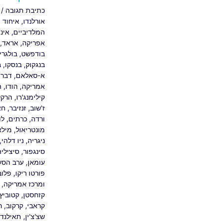
כתיבת תגובה
/
אורלנדו
,
איחוד 
המלדיביים
,
אינד
אפריקה
,
אראד
,
בודפשט
,
בולגרי
בנגקוק
,
בנסקו
,
ב
א-סאלאם
,
דברצ
אמריקה
,
הודו
,
ה
קילימנג'רו
,
הרקלי
ז'שוב
,
זנזיבר
,
חא
ורדה
,
כרתים
,
לו
מונטריאול
,
מילא
ניגריה
,
ניו דלהי
,
סינגפור
,
סיציליה
עומאן
,
ערב הסע
פורטו ריקו
,
פלוב
ומרכז אמריקה
,
קזחסטן
,
קטוביץ'
קראבי
,
קרקוב
,
ר
שצ'צ'ין
,
תאילנד