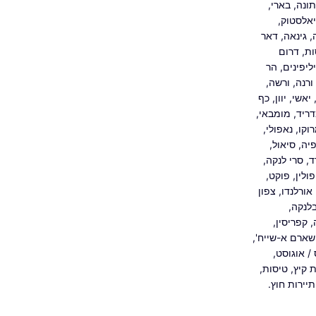
ונה
,
בארי
,
אלסטוק
,
,
גינאה
,
דאר
ות
,
דרום
ליפינים
,
הר
ורנה
,
ורשה
,
יאשי
,
יוון
,
כף
ריד
,
מומבאי
,
וקו
,
נאפולי
,
פיה
,
סיאול
,
ד
,
סרי לנקה
,
פולין
,
פוקט
,
אורלנדו
,
צפון
לנקה
,
,
קפריסין
,
שארם א-שייח'
,
ס
/
אוגוסט
,
 קיץ
,
טיסות
,
תיירות חוץ.