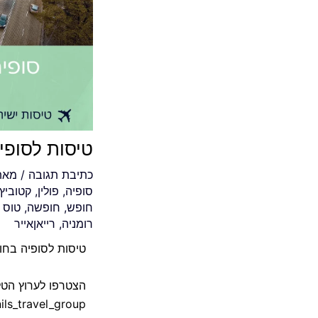
טיסות לסופיה
כתיבת תגובה
/ מא
סופיה
,
פולין
,
קטוביץ'
חופש
,
חופשה
,
טוס ב
רומניה
,
רייאןאייר
טיסות לסופיה בחוד
הצטרפו לערוץ הטל
nils_travel_group