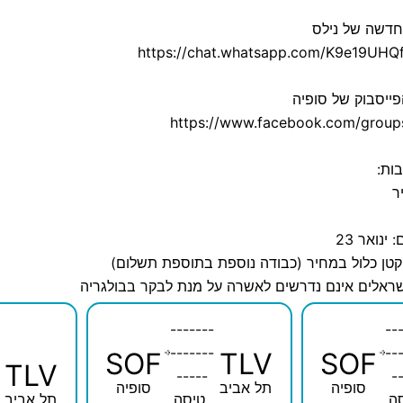
חדשה של נילס
https://chat.whatsapp.com/K9e19UHQ
ייסבוק של סופיה
https://www.facebook.com/groups
ות:
ר
ינואר 23
 קטן כלול במחיר (כבודה נוספת בתוספת תשלום)
ישראלים אינם נדרשים לאשרה על מנת לבקר בבולגריה
-------
--
-------
--
SOF
TLV
SOF
TLV
-----
-
סופיה
תל אביב
סופיה
ה
טיסה
תל אביב