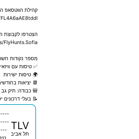
קהילת הווטסאפ ה
fFL4A6aAE8tddI
הצטרפו לקבוצת הפ
/FlyHunts.Sofia
מספר נקודות חשוב
✅ טיסות עם וויזאיי
🌍 טיסות ישירות
📆 יציאות בחודשים: 
🎒 כבודה: תיק גב
📝 בעלי דרכונים 
-----
-----
TLV
----
תל אביב
טיס