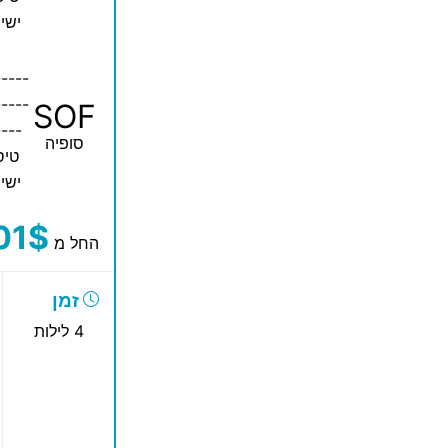
ישי
-----
-----
SOF
----
סופיה
טיס
ישי
01$
החל מ
זמן
4 לילות