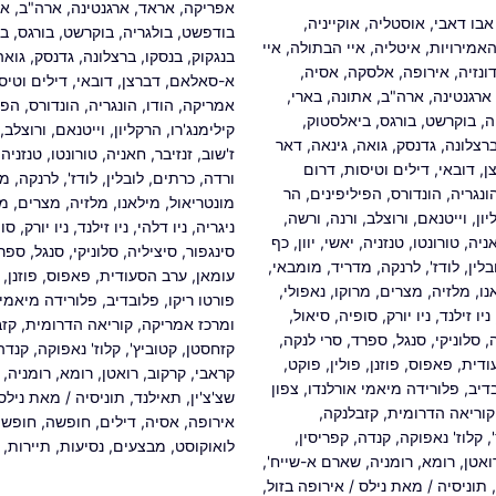
אפריקה
,
אראד
,
ארגנטינה
,
ארה"ב
,
את
אבו דאבי
,
אוסטליה
,
אוקייניה
,
בודפשט
,
בולגריה
,
בוקרשט
,
בורגס
,
בי
האמירויות
,
איטליה
,
איי הבתולה
,
איי
בנגקוק
,
בנסקו
,
ברצלונה
,
גדנסק
,
גואה
ונזיה
,
אירופה
,
אלסקה
,
אסיה
,
א-סאלאם
,
דברצן
,
דובאי
,
דילים וטיס
ארגנטינה
,
ארה"ב
,
אתונה
,
בארי
,
אמריקה
,
הודו
,
הונגריה
,
הונדורס
,
הפי
ה
,
בוקרשט
,
בורגס
,
ביאלסטוק
,
קילימנג'רו
,
הרקליון
,
וייטנאם
,
ורוצלב
,
רצלונה
,
גדנסק
,
גואה
,
גינאה
,
דאר
ז'שוב
,
זנזיבר
,
חאניה
,
טורונטו
,
טנזניה
,
ן
,
דובאי
,
דילים וטיסות
,
דרום
ורדה
,
כרתים
,
לובלין
,
לודז'
,
לרנקה
,
מד
ונגריה
,
הונדורס
,
הפיליפינים
,
הר
מונטריאול
,
מילאנו
,
מלזיה
,
מצרים
,
מר
ון
,
וייטנאם
,
ורוצלב
,
ורנה
,
ורשה
,
ניגריה
,
ניו דלהי
,
ניו זילנד
,
ניו יורק
,
סו
ניה
,
טורונטו
,
טנזניה
,
יאשי
,
יוון
,
כף
סינגפור
,
סיציליה
,
סלוניקי
,
סנגל
,
ספר
בלין
,
לודז'
,
לרנקה
,
מדריד
,
מומבאי
,
עומאן
,
ערב הסעודית
,
פאפוס
,
פוזנן
,
נו
,
מלזיה
,
מצרים
,
מרוקו
,
נאפולי
,
פורטו ריקו
,
פלובדיב
,
פלורידה מיאמי 
ניו זילנד
,
ניו יורק
,
סופיה
,
סיאול
,
ומרכז אמריקה
,
קוריאה הדרומית
,
קזב
,
סלוניקי
,
סנגל
,
ספרד
,
סרי לנקה
,
קזחסטן
,
קטוביץ'
,
קלוז' נאפוקה
,
קנדה
ודית
,
פאפוס
,
פוזנן
,
פולין
,
פוקט
,
קראבי
,
קרקוב
,
רואטן
,
רומא
,
רומניה
,
דיב
,
פלורידה מיאמי אורלנדו
,
צפון
שצ'צ'ין
,
תאילנד
,
תוניסיה
/ מאת
ניל
קוריאה הדרומית
,
קזבלנקה
,
אירופה
,
אסיה
,
דילים
,
חופשה
,
חופשת
,
קלוז' נאפוקה
,
קנדה
,
קפריסין
,
לואוקוסט
,
מבצעים
,
נסיעות
,
תיירות
,
ואטן
,
רומא
,
רומניה
,
שארם א-שייח'
,
,
תוניסיה
/ מאת
נילס
/
אירופה בזול
,