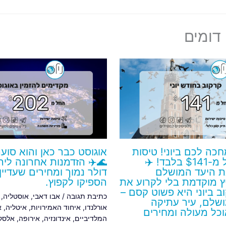
דומים
חכה לכם ביוני! טיסות
אוגוסט כבר כאן והוא סוע
ישירות החל מ-$141 בלבד! ✈️
🌊✈️ הזדמנות אחרונה לי
 היעד המושלם
דולר נמוך ומחירים שעדיין
 מוקדמת בלי לקרוע את
הספיקו לקפוץ.
ב ביוני היא פשוט קסם –
כתיבת תגובה
/
אבו דאבי
,
אוסטליה
,
מושלם, עיר עתיקה
אורלנדו
,
איחוד האמירויות
,
איטליה
,
א
כל מעולה ומחירים
המלדיביים
,
אינדונזיה
,
אירופה
,
אלסק