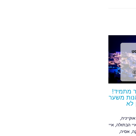
ר מתמיד!
הנות משער
 לא
אוקייניה
,
יי הבתולה
,
איי
ה
,
אסיה
,