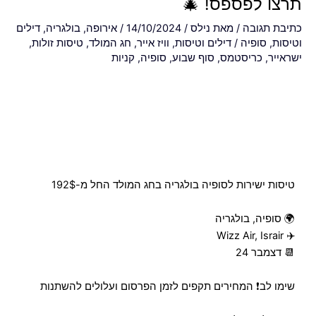
תרצו לפספס! 🎄
כתיבת תגובה
/ מאת
נילס
/
14/10/2024
/
אירופה
,
בולגריה
,
דילים
וטיסות
,
סופיה
/
דילים וטיסות
,
וויז אייר
,
חג המולד
,
טיסות זולות
,
ישראייר
,
כריסטמס
,
סוף שבוע
,
סופיה
,
קניות
טיסות ישירות לסופיה בולגריה בחג המולד החל מ-192$
🌍 סופיה, בולגריה
✈️ Wizz Air, Israir
📆 דצמבר 24
שימו לב❗️ המחירים תקפים לזמן הפרסום ועלולים להשתנות