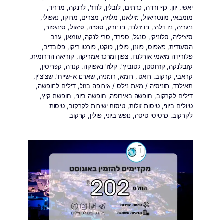
יאשי
,
יוון
,
כף ורדה
,
כרתים
,
לובלין
,
לודז'
,
לרנקה
,
מדריד
,
מומבאי
,
מונטריאול
,
מילאנו
,
מלזיה
,
מצרים
,
מרוקו
,
נאפולי
,
ניגריה
,
ניו דלהי
,
ניו זילנד
,
ניו יורק
,
סופיה
,
סיאול
,
סינגפור
,
סיציליה
,
סלוניקי
,
סנגל
,
ספרד
,
סרי לנקה
,
עומאן
,
ערב
הסעודית
,
פאפוס
,
פוזנן
,
פולין
,
פוקט
,
פורטו ריקו
,
פלובדיב
,
פלורידה מיאמי אורלנדו
,
צפון ומרכז אמריקה
,
קוריאה הדרומית
,
קזבלנקה
,
קזחסטן
,
קטוביץ'
,
קלוז' נאפוקה
,
קנדה
,
קפריסין
,
קראבי
,
קרקוב
,
רואטן
,
רומא
,
רומניה
,
שארם א-שייח'
,
שצ'צ'ין
,
תאילנד
,
תוניסיה
/ מאת
נילס
/
אירופה בזול
,
דילים לחופשה
,
דילים לקרקוב
,
חופשה באירופה
,
חופשה ביוני
,
חופשת קיץ
,
טיולים ביוני
,
טיסות זולות
,
טיסות ישירות לקרקוב
,
טיסות
לקרקוב
,
כרטיסי טיסה
,
נופש ביוני
,
פולין
,
קרקוב