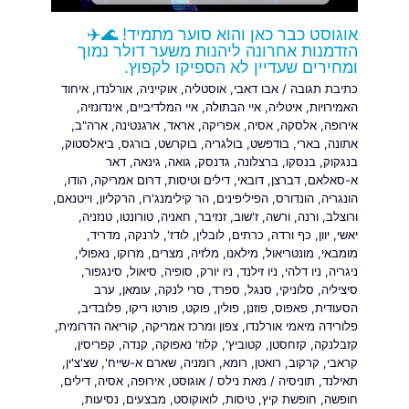
אוגוסט כבר כאן והוא סוער מתמיד! 🌊✈️
הזדמנות אחרונה ליהנות משער דולר נמוך
ומחירים שעדיין לא הספיקו לקפוץ.
כתיבת תגובה
/
אבו דאבי
,
אוסטליה
,
אוקייניה
,
אורלנדו
,
איחוד
האמירויות
,
איטליה
,
איי הבתולה
,
איי המלדיביים
,
אינדונזיה
,
אירופה
,
אלסקה
,
אסיה
,
אפריקה
,
אראד
,
ארגנטינה
,
ארה"ב
,
אתונה
,
בארי
,
בודפשט
,
בולגריה
,
בוקרשט
,
בורגס
,
ביאלסטוק
,
בנגקוק
,
בנסקו
,
ברצלונה
,
גדנסק
,
גואה
,
גינאה
,
דאר
א-סאלאם
,
דברצן
,
דובאי
,
דילים וטיסות
,
דרום אמריקה
,
הודו
,
הונגריה
,
הונדורס
,
הפיליפינים
,
הר קילימנג'רו
,
הרקליון
,
וייטנאם
,
ורוצלב
,
ורנה
,
ורשה
,
ז'שוב
,
זנזיבר
,
חאניה
,
טורונטו
,
טנזניה
,
יאשי
,
יוון
,
כף ורדה
,
כרתים
,
לובלין
,
לודז'
,
לרנקה
,
מדריד
,
מומבאי
,
מונטריאול
,
מילאנו
,
מלזיה
,
מצרים
,
מרוקו
,
נאפולי
,
ניגריה
,
ניו דלהי
,
ניו זילנד
,
ניו יורק
,
סופיה
,
סיאול
,
סינגפור
,
סיציליה
,
סלוניקי
,
סנגל
,
ספרד
,
סרי לנקה
,
עומאן
,
ערב
הסעודית
,
פאפוס
,
פוזנן
,
פולין
,
פוקט
,
פורטו ריקו
,
פלובדיב
,
פלורידה מיאמי אורלנדו
,
צפון ומרכז אמריקה
,
קוריאה הדרומית
,
קזבלנקה
,
קזחסטן
,
קטוביץ'
,
קלוז' נאפוקה
,
קנדה
,
קפריסין
,
קראבי
,
קרקוב
,
רואטן
,
רומא
,
רומניה
,
שארם א-שייח'
,
שצ'צ'ין
,
תאילנד
,
תוניסיה
/ מאת
נילס
/
אוגוסט
,
אירופה
,
אסיה
,
דילים
,
חופשה
,
חופשת קיץ
,
טיסות
,
לואוקוסט
,
מבצעים
,
נסיעות
,