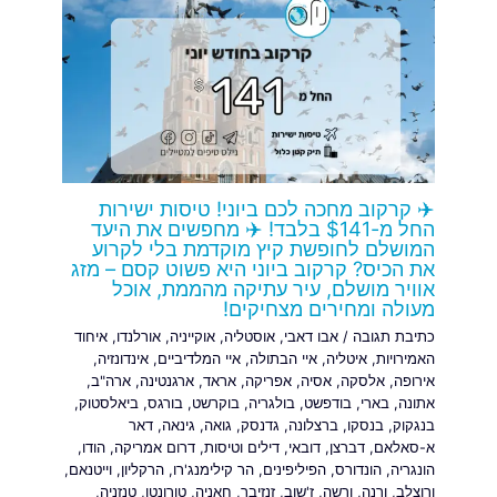
✈️ קרקוב מחכה לכם ביוני! טיסות ישירות
החל מ-$141 בלבד! ✈️ מחפשים את היעד
המושלם לחופשת קיץ מוקדמת בלי לקרוע
את הכיס? קרקוב ביוני היא פשוט קסם – מזג
אוויר מושלם, עיר עתיקה מהממת, אוכל
מעולה ומחירים מצחיקים!
כתיבת תגובה
/
אבו דאבי
,
אוסטליה
,
אוקייניה
,
אורלנדו
,
איחוד
האמירויות
,
איטליה
,
איי הבתולה
,
איי המלדיביים
,
אינדונזיה
,
אירופה
,
אלסקה
,
אסיה
,
אפריקה
,
אראד
,
ארגנטינה
,
ארה"ב
,
אתונה
,
בארי
,
בודפשט
,
בולגריה
,
בוקרשט
,
בורגס
,
ביאלסטוק
,
בנגקוק
,
בנסקו
,
ברצלונה
,
גדנסק
,
גואה
,
גינאה
,
דאר
א-סאלאם
,
דברצן
,
דובאי
,
דילים וטיסות
,
דרום אמריקה
,
הודו
,
הונגריה
,
הונדורס
,
הפיליפינים
,
הר קילימנג'רו
,
הרקליון
,
וייטנאם
,
ורוצלב
,
ורנה
,
ורשה
,
ז'שוב
,
זנזיבר
,
חאניה
,
טורונטו
,
טנזניה
,