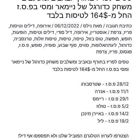
משחק כדורגל של ניימאר ומסי בפ.ס.ז
החל מ-164$ לטיסות בלבד
כתיבת תגובה
/ מאת
נילס
/
06/12/2022
/
אירופה
,
דילים וטיסות
,
פריז
,
צרפת
/
אוסטריין
,
אירופה
,
דיל סודי
,
דילים וטיסות
,
הופעות
,
חופש
,
חופשה
,
טוס בזול
,
טיסה
,
טיסות
,
טיסות זולות
,
טרנסביה
,
כדורגל
,
ליגתהאלופות
,
סוויס
,
סוף שבוע
,
סופיה
,
סופש
,
פ.ס.ז
,
פגסוס
,
פריז
,
צרפת
טסים לפריז בחורף ובאביב ומשלבים משחק כדורגל של ניימאר
ומסי בפ.ס.ז החל מ-164$ לטיסות בלבד
28/12 פ.ס.ז - שטרסבורג
11/1 פ.ס.ז - אנז'ה
29/1 פ.ס.ז - ריימס
5/2 פ.ס.ז - טולוז
14/2 פ.ס.ז - באיירן מינכן
19/2 פ.ס.ז - ליל
הצטרפו לערוץ הטלגרם המוביל שלנו ולא תפספסו אף דיל!