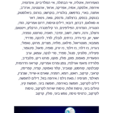
האמירויות
,
איטליה
,
איי הבתולה
,
איי המלדיביים
,
אינדונזיה
,
אירופה
,
אלסקה
,
אסיה
,
אפריקה
,
אראד
,
ארגנטינה
,
ארה"ב
,
אתונה
,
בארי
,
בודפשט
,
בולגריה
,
בוקרשט
,
בורגס
,
ביאלסטוק
,
בנגקוק
,
בנסקו
,
ברצלונה
,
גדנסק
,
גואה
,
גינאה
,
דאר
א-סאלאם
,
דברצן
,
דובאי
,
דילים וטיסות
,
דרום אמריקה
,
הודו
,
הונגריה
,
הונדורס
,
הפיליפינים
,
הר קילימנג'רו
,
הרקליון
,
וייטנאם
,
ורוצלב
,
ורנה
,
ורשה
,
ז'שוב
,
זנזיבר
,
חאניה
,
טורונטו
,
טנזניה
,
יאשי
,
יוון
,
כף ורדה
,
כרתים
,
לובלין
,
לודז'
,
לרנקה
,
מדריד
,
מומבאי
,
מונטריאול
,
מילאנו
,
מלזיה
,
מצרים
,
מרוקו
,
נאפולי
,
ניגריה
,
ניו דלהי
,
ניו זילנד
,
ניו יורק
,
סופיה
,
סיאול
,
סינגפור
,
סיציליה
,
סלוניקי
,
סנגל
,
ספרד
,
סרי לנקה
,
עומאן
,
ערב
הסעודית
,
פאפוס
,
פוזנן
,
פולין
,
פוקט
,
פורטו ריקו
,
פלובדיב
,
פלורידה מיאמי אורלנדו
,
צפון ומרכז אמריקה
,
קוריאה הדרומית
,
קזבלנקה
,
קזחסטן
,
קטוביץ'
,
קלוז' נאפוקה
,
קנדה
,
קפריסין
,
קראבי
,
קרקוב
,
רואטן
,
רומא
,
רומניה
,
שארם א-שייח'
,
שצ'צ'ין
,
תאילנד
,
תוניסיה
/ מאת
נילס
/
אירופה בזול
,
דילים לחופשה
,
דילים לקרקוב
,
חופשה באירופה
,
חופשה ביוני
,
חופשת קיץ
,
טיולים ביוני
,
טיסות זולות
,
טיסות ישירות לקרקוב
,
טיסות
לקרקוב
,
כרטיסי טיסה
,
נופש ביוני
,
פולין
,
קרקוב