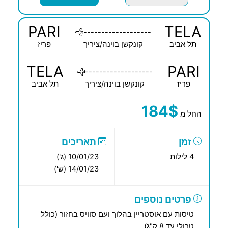
PARI
TELA
-------------------
תל אביב
קונקשן בוינה/ציריך
פריז
TELA
PARI
-------------------
פריז
קונקשן בוינה/ציריך
תל אביב
184$
החל מ
זמן
תאריכים
4 לילות
10/01/23 (ג')
14/01/23 (ש')
פרטים נוספים
טיסות עם אוסטריין בהלוך ועם סוויס בחזור (כולל
טרולי עד 8 ק"ג)