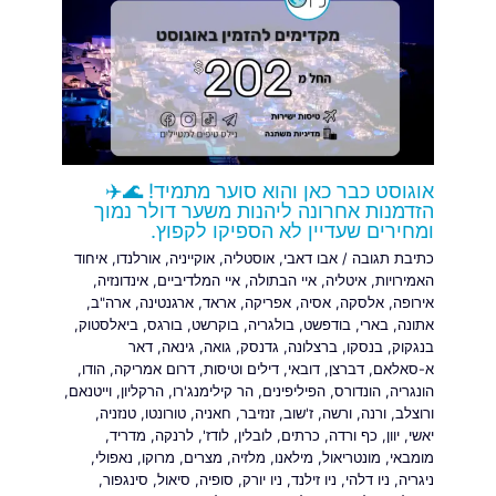
אוגוסט כבר כאן והוא סוער מתמיד! 🌊✈️
הזדמנות אחרונה ליהנות משער דולר נמוך
ומחירים שעדיין לא הספיקו לקפוץ.
כתיבת תגובה
/
אבו דאבי
,
אוסטליה
,
אוקייניה
,
אורלנדו
,
איחוד
האמירויות
,
איטליה
,
איי הבתולה
,
איי המלדיביים
,
אינדונזיה
,
אירופה
,
אלסקה
,
אסיה
,
אפריקה
,
אראד
,
ארגנטינה
,
ארה"ב
,
אתונה
,
בארי
,
בודפשט
,
בולגריה
,
בוקרשט
,
בורגס
,
ביאלסטוק
,
בנגקוק
,
בנסקו
,
ברצלונה
,
גדנסק
,
גואה
,
גינאה
,
דאר
א-סאלאם
,
דברצן
,
דובאי
,
דילים וטיסות
,
דרום אמריקה
,
הודו
,
הונגריה
,
הונדורס
,
הפיליפינים
,
הר קילימנג'רו
,
הרקליון
,
וייטנאם
,
ורוצלב
,
ורנה
,
ורשה
,
ז'שוב
,
זנזיבר
,
חאניה
,
טורונטו
,
טנזניה
,
יאשי
,
יוון
,
כף ורדה
,
כרתים
,
לובלין
,
לודז'
,
לרנקה
,
מדריד
,
מומבאי
,
מונטריאול
,
מילאנו
,
מלזיה
,
מצרים
,
מרוקו
,
נאפולי
,
ניגריה
,
ניו דלהי
,
ניו זילנד
,
ניו יורק
,
סופיה
,
סיאול
,
סינגפור
,