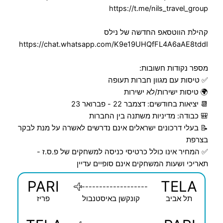
https://t.me/nils_travel_group
קהילת הווטסאפ החדשה של נילס
https://chat.whatsapp.com/K9e19UHQfFL4A6aAE8tddI
מספר נקודות חשובות:
✅ טיסות עם מגוון חברות תעופה
🌍 טיסות ישירות/לא ישירות
📆 יציאות בחודשים: דצמבר 22 - פברואר 23
🎒 כבודה: מדיניות משתנה בין החברות
📝 בעלי דרכונים ישראלים אינם נדרשים לאשרה על מנת לבקר
בצרפת
✅ המחיר אינו כולל כרטיסי כניסה למשחקים של פ.ס.ז -
תאריכי ושעות המשחקים אינם סופיים עדיין
PARI
TELA
-------------------
תל אביב
קונקשן באיסטנבול
פריז