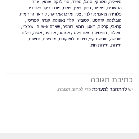
סיציליה
,
סלוניקי
,
סנגל
,
ספרד
,
סרי לנקה
,
עומאן
,
ערב
הסעודית
,
פאפוס
,
פוזנן
,
פולין
,
פוקט
,
פורטו ריקו
,
פלובדיב
,
פלורידה מיאמי אורלנדו
,
צפון ומרכז אמריקה
,
קוריאה הדרומית
,
קזבלנקה
,
קזחסטן
,
קטוביץ'
,
קלוז' נאפוקה
,
קנדה
,
קפריסין
,
קראבי
,
קרקוב
,
רואטן
,
רומא
,
רומניה
,
שארם א-שייח'
,
שצ'צ'ין
,
תאילנד
,
תוניסיה
/ מאת
נילס
/
אוגוסט
,
אירופה
,
אסיה
,
דילים
,
חופשה
,
חופשת קיץ
,
טיסות
,
לואוקוסט
,
מבצעים
,
נסיעות
,
תיירות
,
תיירות חוץ.
כתיבת תגובה
יש
להתחבר למערכת
כדי לכתוב תגובה.