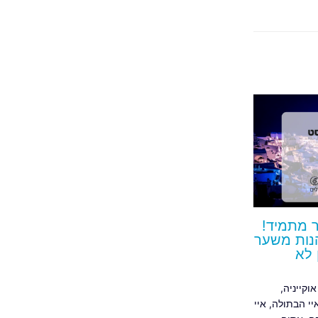
ר מתמיד!
הנות משער
 לא
אוקייניה
,
יי הבתולה
,
איי