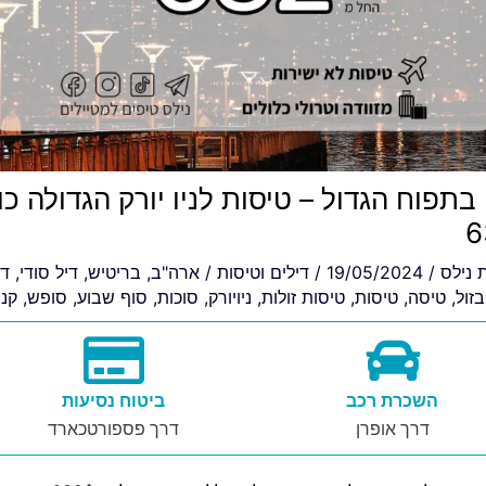
בתפוח הגדול – טיסות לניו יורק הגדולה כו
ת
נילס
/
19/05/2024
/
דילים וטיסות
/
ארה"ב
,
בריטיש
,
דיל סודי
,
די
זול
,
טיסה
,
טיסות
,
טיסות זולות
,
ניויורק
,
סוכות
,
סוף שבוע
,
סופש
,
קני
השכרת רכב
ביטוח נסיעות
דרך אופרן
דרך פספורטכארד