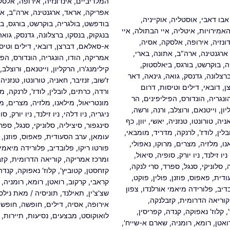
המלדיביים
,
אינדונזיה
,
אירופה
,
אלסק
אפריקה
,
אראד
,
ארגנטינה
,
ארה"ב
,
את
אבו דאבי
,
אוסטליה
,
אוקייניה
,
בודפשט
,
בולגריה
,
בוקרשט
,
בורגס
,
בי
האמירויות
,
איטליה
,
איי הבתולה
,
איי
בנגקוק
,
בנסקו
,
ברצלונה
,
גדנסק
,
גואה
ונזיה
,
אירופה
,
אלסקה
,
אסיה
,
א-סאלאם
,
דברצן
,
דובאי
,
דילים וטיס
ארגנטינה
,
ארה"ב
,
אתונה
,
בארי
,
אמריקה
,
הודו
,
הונגריה
,
הונדורס
,
הפי
ה
,
בוקרשט
,
בורגס
,
ביאלסטוק
,
קילימנג'רו
,
הרקליון
,
וייטנאם
,
ורוצלב
,
רצלונה
,
גדנסק
,
גואה
,
גינאה
,
דאר
ז'שוב
,
זנזיבר
,
חאניה
,
טורונטו
,
טנזניה
,
ן
,
דובאי
,
דילים וטיסות
,
דרום
ורדה
,
כרתים
,
לובלין
,
לודז'
,
לרנקה
,
מד
ונגריה
,
הונדורס
,
הפיליפינים
,
הר
מונטריאול
,
מילאנו
,
מלזיה
,
מצרים
,
מר
ון
,
וייטנאם
,
ורוצלב
,
ורנה
,
ורשה
,
ניגריה
,
ניו דלהי
,
ניו זילנד
,
ניו יורק
,
סו
ניה
,
טורונטו
,
טנזניה
,
יאשי
,
יוון
,
כף
סינגפור
,
סיציליה
,
סלוניקי
,
סנגל
,
ספר
בלין
,
לודז'
,
לרנקה
,
מדריד
,
מומבאי
,
עומאן
,
ערב הסעודית
,
פאפוס
,
פוזנן
,
נו
,
מלזיה
,
מצרים
,
מרוקו
,
נאפולי
,
פורטו ריקו
,
פלובדיב
,
פלורידה מיאמי 
ניו זילנד
,
ניו יורק
,
סופיה
,
סיאול
,
ומרכז אמריקה
,
קוריאה הדרומית
,
קזב
,
סלוניקי
,
סנגל
,
ספרד
,
סרי לנקה
,
קזחסטן
,
קטוביץ'
,
קלוז' נאפוקה
,
קנדה
ודית
,
פאפוס
,
פוזנן
,
פולין
,
פוקט
,
קראבי
,
קרקוב
,
רואטן
,
רומא
,
רומניה
,
דיב
,
פלורידה מיאמי אורלנדו
,
צפון
שצ'צ'ין
,
תאילנד
,
תוניסיה
/ מאת
ניל
קוריאה הדרומית
,
קזבלנקה
,
אירופה
,
אסיה
,
דילים
,
חופשה
,
חופשת
,
קלוז' נאפוקה
,
קנדה
,
קפריסין
,
לואוקוסט
,
מבצעים
,
נסיעות
,
תיירות
,
ואטן
,
רומא
,
רומניה
,
שארם א-שייח'
,