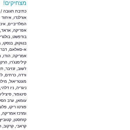
מצחיקים!
כתיבת תגובה
/
אורלנדו
,
איחוד 
המלדיביים
,
אינד
אפריקה
,
אראד
,
בודפשט
,
בולגרי
בנגקוק
,
בנסקו
,
ב
א-סאלאם
,
דברצ
אמריקה
,
הודו
,
ה
קילימנג'רו
,
הרקלי
ז'שוב
,
זנזיבר
,
חא
ורדה
,
כרתים
,
לו
מונטריאול
,
מילא
ניגריה
,
ניו דלהי
,
סינגפור
,
סיציליה
עומאן
,
ערב הסע
פורטו ריקו
,
פלוב
ומרכז אמריקה
,
קזחסטן
,
קטוביץ'
קראבי
,
קרקוב
,
ר