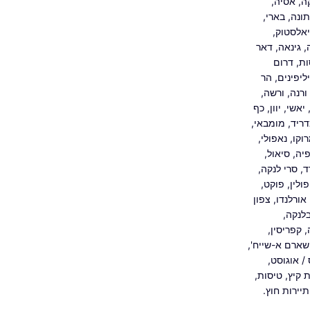
ה
,
אסיה
,
ונה
,
בארי
,
אלסטוק
,
,
גינאה
,
דאר
ות
,
דרום
ליפינים
,
הר
ורנה
,
ורשה
,
יאשי
,
יוון
,
כף
ריד
,
מומבאי
,
וקו
,
נאפולי
,
פיה
,
סיאול
,
ד
,
סרי לנקה
,
פולין
,
פוקט
,
אורלנדו
,
צפון
לנקה
,
,
קפריסין
,
שארם א-שייח'
,
ס
/
אוגוסט
,
 קיץ
,
טיסות
,
תיירות חוץ.