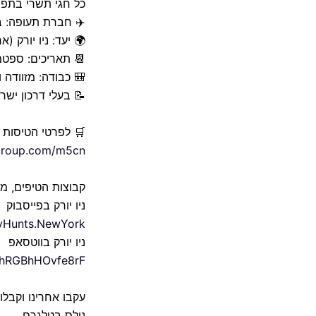
כל חגי תשרי בתפוח 
✈️ חברת תעופה: ברי
🌍 יעד: ניו יורק (א
📆 תאריכים: ספטמב
🎒 כבודה: מזוודה ו
📝 בעלי דרכון יש
🛒 לפרטי הטיסות 
elgroup.com/m5cn
קבוצות הטיפים, מס
ניו יורק בפייסבוק
lyHunts.NewYork
ניו יורק בווטסאפ
lfhRGBhHOvfe8rF
עקבו אחרינו וקבלו
נילס בטלגרם