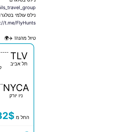
nils_travel_group
נילס עולמי בטלגר
://t.me/FlyHunts
טיול מהנה! ✈️🌍
-----
TLV
תל אביב
ק
--
NYCA
ניו יורק
32$
החל מ