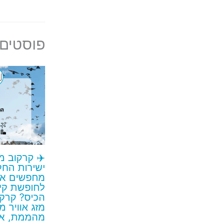
פוסטים 
✈️ קרקוב מ
מחפשים את
לחופשת קיץ
הכיס? קרקו
מזג אוויר 
מהממת, או