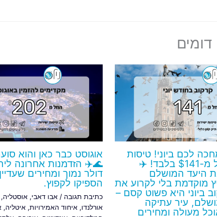
דומים
חכה לכם ביוני! טיסות
אוגוסט כבר כאן והוא סוע
ישירות החל מ-$141 בלבד! ✈️
🌊✈️ הזדמנות אחרונה לי
 היעד המושלם
דולר נמוך ומחירים שעדיין
 מוקדמת בלי לקרוע את
הספיקו לקפוץ.
ב ביוני היא פשוט קסם –
כתיבת תגובה
/
אבו דאבי
,
אוסטליה
,
מושלם, עיר עתיקה
אורלנדו
,
איחוד האמירויות
,
איטליה
,
א
כל מעולה ומחירים