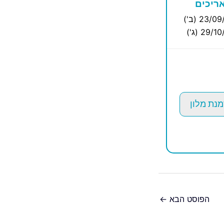
ריכים
23/0 (ב')
29/ (ג')
מנת מלון
הפוסט הבא
←