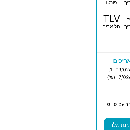
יך
פורטו
TLV
יך
תל אביב
ריכים
09/0 (ו')
17/ (ש')
ר עם סוויס
מנת מלון