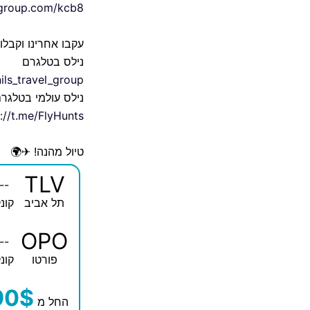
elgroup.com/kcb8
עקבו אחרינו וקבלו
נילס בטלגרם
nils_travel_group
נילס עולמי בטלגר
://t.me/FlyHunts
טיול מהנה! ✈🌍
TLV
--
תל אביב
קונ
OPO
--
פורטו
קונ
90$
החל מ