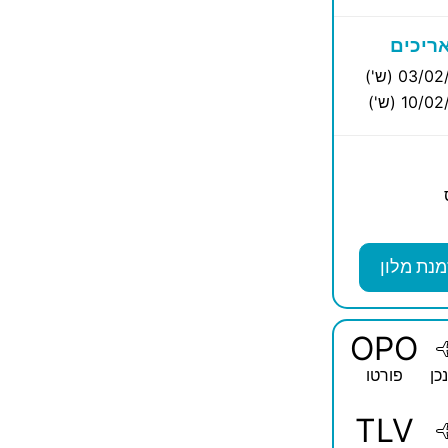
ריכים
03/0 (ש')
10/ (ש')
מנת מלון
OPO
כן
פורטו
TLV