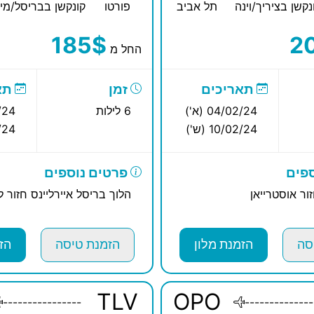
נקשן בציריך/וינה
תל אביב
פורטו
קונקשן בבריסל/מינ
185$
2
החל מ
תאריכים
זמן
תא
04/02/24 (א')
6 לילות
2/24
10/02/24 (ש')
02/24
פים
פרטים נוספים
זור אוסטרייאן
הלוך בריסל איירליינס חזור 
סה
הזמנת מלון
הזמנת טיסה
הז
TLV
OPO
----------------
--------------