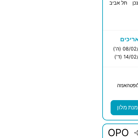
כן
תל אביב
ריכים
08/0 (ה')
14/ (ד')
לופטהאנזה
מנת מלון
OPO