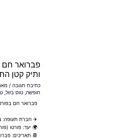
פברואר חם ב
ותיק קטן החל מ
כתיבת תגובה
/ מא
חופשה
,
טוס בזול
,
טי
פברואר חם בפורטו 
✈ חברת תעופה: מג
🌍 יעד: פורטו (פור
📆 תאריכים: פברואר