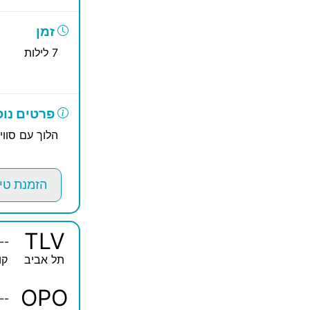
זמן
7 לילות
פרטים נוס
הלוך עם סווי
הזמנת טי
TLV
--
תל אביב
קו
OPO
--