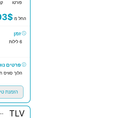
פורטו
קו
03$
החל מ
זמן
6 לילות
פרטים נוס
הלוך סוויס ח
הזמנת טי
TLV
--