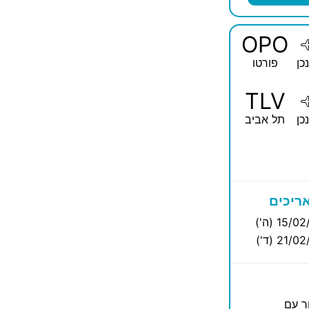
OPO
כן
פורטו
TLV
כן
תל אביב
ריכים
15/ (ה')
21/ (ד')
ר עם