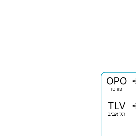
OPO
פורטו
TLV
תל אביב