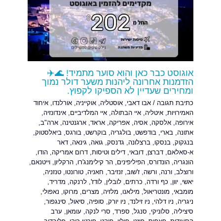
אוגוסט כבר כאן והוא סוער מתמיד! 🌊✈️
הזדמנות אחרונה ליהנות משער דולר נמוך
ומחירים שעדיין לא הספיקו לקפוץ.
כתיבת תגובה
/
אבו דאבי
,
אוסטליה
,
אוקייניה
,
אורלנדו
,
איחוד
האמירויות
,
איטליה
,
איי הבתולה
,
איי המלדיביים
,
אינדונזיה
,
אירופה
,
אלסקה
,
אסיה
,
אפריקה
,
אראד
,
ארגנטינה
,
ארה"ב
,
אתונה
,
בארי
,
בודפשט
,
בולגריה
,
בוקרשט
,
בורגס
,
ביאלסטוק
,
בנגקוק
,
בנסקו
,
ברצלונה
,
גדנסק
,
גואה
,
גינאה
,
דאר
א-סאלאם
,
דברצן
,
דובאי
,
דילים וטיסות
,
דרום אמריקה
,
הודו
,
הונגריה
,
הונדורס
,
הפיליפינים
,
הר קילימנג'רו
,
הרקליון
,
וייטנאם
,
ורוצלב
,
ורנה
,
ורשה
,
ז'שוב
,
זנזיבר
,
חאניה
,
טורונטו
,
טנזניה
,
יאשי
,
יוון
,
כף ורדה
,
כרתים
,
לובלין
,
לודז'
,
לרנקה
,
מדריד
,
מומבאי
,
מונטריאול
,
מילאנו
,
מלזיה
,
מצרים
,
מרוקו
,
נאפולי
,
ניגריה
,
ניו דלהי
,
ניו זילנד
,
ניו יורק
,
סופיה
,
סיאול
,
סינגפור
,
סיציליה
,
סלוניקי
,
סנגל
,
ספרד
,
סרי לנקה
,
עומאן
,
ערב