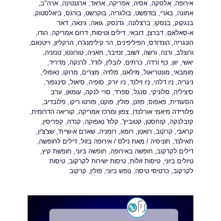
אירופה
,
אלסקה
,
אסיה
,
אפריקה
,
אראד
,
ארגנטינה
,
ארה"ב
,
אתונה
,
בארי
,
בודפשט
,
בולגריה
,
בוקרשט
,
בורגס
,
ביאלסטוק
,
בנגקוק
,
בנסקו
,
ברצלונה
,
גדנסק
,
גואה
,
גינאה
,
דאר
א-סאלאם
,
דברצן
,
דובאי
,
דילים וטיסות
,
דרום אמריקה
,
הודו
,
הונגריה
,
הונדורס
,
הפיליפינים
,
הר קילימנג'רו
,
הרקליון
,
וייטנאם
,
ורוצלב
,
ורנה
,
ורשה
,
ז'שוב
,
זנזיבר
,
חאניה
,
טורונטו
,
טנזניה
,
יאשי
,
יוון
,
כף ורדה
,
כרתים
,
לובלין
,
לודז'
,
לרנקה
,
מדריד
,
מומבאי
,
מונטריאול
,
מילאנו
,
מלזיה
,
מצרים
,
מרוקו
,
נאפולי
,
ניגריה
,
ניו דלהי
,
ניו זילנד
,
ניו יורק
,
סופיה
,
סיאול
,
סינגפור
,
סיציליה
,
סלוניקי
,
סנגל
,
ספרד
,
סרי לנקה
,
עומאן
,
ערב
הסעודית
,
פאפוס
,
פוזנן
,
פולין
,
פוקט
,
פורטו ריקו
,
פלובדיב
,
פלורידה מיאמי אורלנדו
,
צפון ומרכז אמריקה
,
קוריאה הדרומית
,
קזבלנקה
,
קזחסטן
,
קטוביץ'
,
קלוז' נאפוקה
,
קנדה
,
קפריסין
,
קראבי
,
קרקוב
,
רואטן
,
רומא
,
רומניה
,
שארם א-שייח'
,
שצ'צ'ין
,
תאילנד
,
תוניסיה
/ מאת
נילס
/
אירופה בזול
,
דילים לחופשה
,
דילים לקרקוב
,
חופשה באירופה
,
חופשה ביוני
,
חופשת קיץ
,
טיולים ביוני
,
טיסות זולות
,
טיסות ישירות לקרקוב
,
טיסות
לקרקוב
,
כרטיסי טיסה
,
נופש ביוני
,
פולין
,
קרקוב