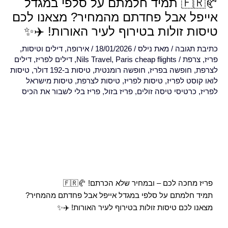
🥐🇫🇷 תמיד חלמתם על סלפי במגדל
אייפל אבל פחדתם מהמחיר? מצאנו לכם
טיסות זולות בטירוף לעיר האורות! ✈️✨
כתיבת תגובה
/ מאת
נילס
/
18/01/2026
/
אירופה
,
דילים וטיסות
,
פריז
,
צרפת
/
Paris cheap flights
,
Nils Travel
,
דילים לפריז
,
דילים
לצרפת
,
חופשה בפריז
,
חופשה רומנטית
,
טיסות ב-192 דולר
,
טיסות
לואו קוסט לפריז
,
טיסות לפריז
,
טיסות לצרפת
,
טיסות מישראל
לפריז
,
כרטיסי טיסה זולים
,
פריז בזול
,
פריז בלי לשבור את הכיס
פריז מחכה לכם – ובמחיר שלא הכרתם! 🥐🇫🇷
תמיד חלמתם על סלפי במגדל אייפל אבל פחדתם מהמחיר? 
מצאנו לכם טיסות זולות בטירוף לעיר האורות! ✈️✨