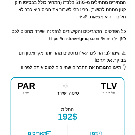
המחירים מתחילים מ-$192 בלבד! (המחיר כולל בבסיסו תיק 
קטן מתחת למושב). פריז בלי לשבור את הכיס היא כבר לא 
חלום – היא מציאות. 🥖🍷
כל הפרטים, התאריכים והקישורים להזמנה ישירה מחכים לכם 
כאן: 👉 https://nilstravelgroup.com/8crs
⚠️ שימו לב: הדילים האלו נחטפים מהר יותר מקרואסון חם 
בבוקר. אל תחכו!
👇 תייגו בתגובות את החברים שחייבים לטוס איתם לפריז!
PAR
TLV
----
טיסה ישירה
תל אביב
פריז
החל מ
192$
זמן
תאריכים