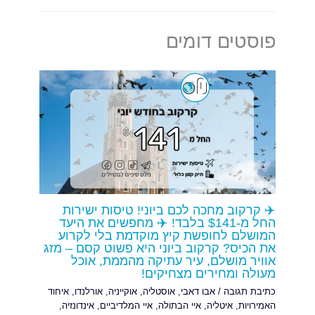
פוסטים דומים
✈️ קרקוב מחכה לכם ביוני! טיסות ישירות
החל מ-$141 בלבד! ✈️ מחפשים את היעד
המושלם לחופשת קיץ מוקדמת בלי לקרוע
את הכיס? קרקוב ביוני היא פשוט קסם – מזג
אוויר מושלם, עיר עתיקה מהממת, אוכל
מעולה ומחירים מצחיקים!
כתיבת תגובה
/
אבו דאבי
,
אוסטליה
,
אוקייניה
,
אורלנדו
,
איחוד
האמירויות
,
איטליה
,
איי הבתולה
,
איי המלדיביים
,
אינדונזיה
,