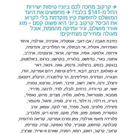
✈️ קרקוב מחכה לכם ביוני! טיסות ישירות
החל מ-$141 בלבד! ✈️ מחפשים את היעד
המושלם לחופשת קיץ מוקדמת בלי לקרוע
את הכיס? קרקוב ביוני היא פשוט קסם – מזג
אוויר מושלם, עיר עתיקה מהממת, אוכל
מעולה ומחירים מצחיקים!
כתיבת תגובה
/
אבו דאבי
,
אוסטליה
,
אוקייניה
,
אורלנדו
,
איחוד
האמירויות
,
איטליה
,
איי הבתולה
,
איי המלדיביים
,
אינדונזיה
,
אירופה
,
אלסקה
,
אסיה
,
אפריקה
,
אראד
,
ארגנטינה
,
ארה"ב
,
אתונה
,
בארי
,
בודפשט
,
בולגריה
,
בוקרשט
,
בורגס
,
ביאלסטוק
,
בנגקוק
,
בנסקו
,
ברצלונה
,
גדנסק
,
גואה
,
גינאה
,
דאר
א-סאלאם
,
דברצן
,
דובאי
,
דילים וטיסות
,
דרום אמריקה
,
הודו
,
הונגריה
,
הונדורס
,
הפיליפינים
,
הר קילימנג'רו
,
הרקליון
,
וייטנאם
,
ורוצלב
,
ורנה
,
ורשה
,
ז'שוב
,
זנזיבר
,
חאניה
,
טורונטו
,
טנזניה
,
יאשי
,
יוון
,
כף ורדה
,
כרתים
,
לובלין
,
לודז'
,
לרנקה
,
מדריד
,
מומבאי
,
מונטריאול
,
מילאנו
,
מלזיה
,
מצרים
,
מרוקו
,
נאפולי
,
ניגריה
,
ניו דלהי
,
ניו זילנד
,
ניו יורק
,
סופיה
,
סיאול
,
סינגפור
,
סיציליה
,
סלוניקי
,
סנגל
,
ספרד
,
סרי לנקה
,
עומאן
,
ערב
הסעודית
,
פאפוס
,
פוזנן
,
פולין
,
פוקט
,
פורטו ריקו
,
פלובדיב
,
פלורידה מיאמי אורלנדו
,
צפון ומרכז אמריקה
,
קוריאה הדרומית
,
קזבלנקה
,
קזחסטן
,
קטוביץ'
,
קלוז' נאפוקה
,
קנדה
,
קפריסין
,
קראבי
,
קרקוב
,
רואטן
,
רומא
,
רומניה
,
שארם א-שייח'
,
שצ'צ'ין
,