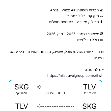
🛫 חברות תעופה: Arkia | Wizz Air
🎒 תיק קטן כלול במחיר
🧳 טרולי / מזוודה – בתוספת תשלום
📆 יציאות: דצמבר 2025 – מרץ 2026
📅 כולל סופ״שים
❄️ חורף יווני מושלם: אוכל, שופינג, טברנות ואווירה – בלי עומס
תיירים
👉 להזמנה:
https://nilstravelgroup.com/z5wh
SKG
TLV
-------------------
תל אביב
טיסה ישירה
סלוניקי
TLV
SKG
-------------------