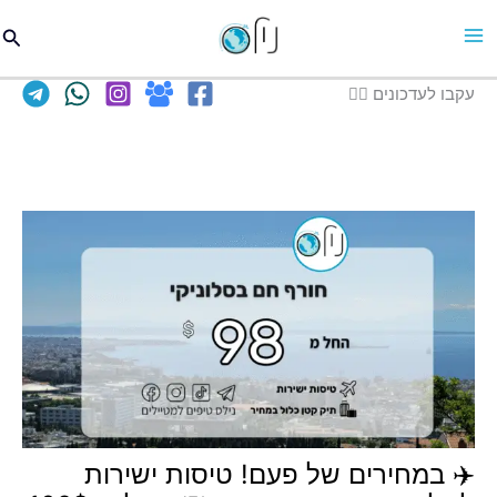
וג
חיפו
כן
עקבו לעדכונים 👈🏽
✈️ במחירים של פעם! טיסות ישירות