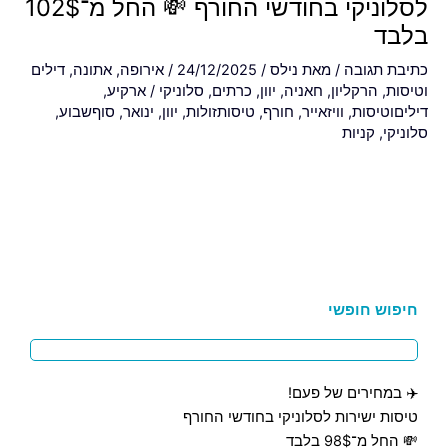
לסלוניקי בחודשי החורף 💸 החל מ־102$
בלבד
כתיבת תגובה
/ מאת
נילס
/
24/12/2025
/
אירופה
,
אתונה
,
דילים
וטיסות
,
הרקליון
,
חאניה
,
יוון
,
כרתים
,
סלוניקי
/
ארקיע
,
דיליםוטיסות
,
וויזאייר
,
חורף
,
טיסותזולות
,
יוון
,
ינואר
,
סוףשבוע
,
סלוניקי
,
קניות
חיפוש חופשי
✈️ במחירים של פעם!
טיסות ישירות לסלוניקי בחודשי החורף
💸 החל מ־98$ בלבד