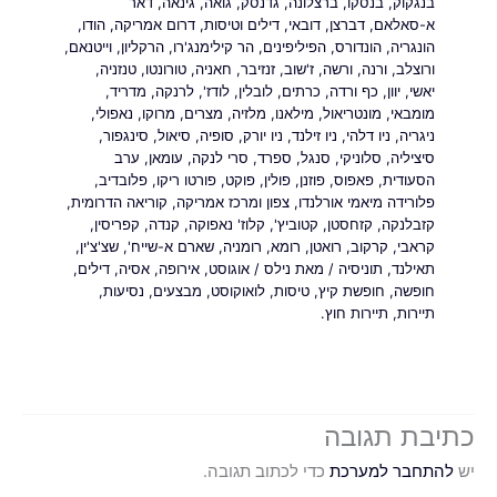
בנגקוק
,
בנסקו
,
ברצלונה
,
גדנסק
,
גואה
,
גינאה
,
דאר
א-סאלאם
,
דברצן
,
דובאי
,
דילים וטיסות
,
דרום אמריקה
,
הודו
,
הונגריה
,
הונדורס
,
הפיליפינים
,
הר קילימנג'רו
,
הרקליון
,
וייטנאם
,
ורוצלב
,
ורנה
,
ורשה
,
ז'שוב
,
זנזיבר
,
חאניה
,
טורונטו
,
טנזניה
,
יאשי
,
יוון
,
כף ורדה
,
כרתים
,
לובלין
,
לודז'
,
לרנקה
,
מדריד
,
מומבאי
,
מונטריאול
,
מילאנו
,
מלזיה
,
מצרים
,
מרוקו
,
נאפולי
,
ניגריה
,
ניו דלהי
,
ניו זילנד
,
ניו יורק
,
סופיה
,
סיאול
,
סינגפור
,
סיציליה
,
סלוניקי
,
סנגל
,
ספרד
,
סרי לנקה
,
עומאן
,
ערב
הסעודית
,
פאפוס
,
פוזנן
,
פולין
,
פוקט
,
פורטו ריקו
,
פלובדיב
,
פלורידה מיאמי אורלנדו
,
צפון ומרכז אמריקה
,
קוריאה הדרומית
,
קזבלנקה
,
קזחסטן
,
קטוביץ'
,
קלוז' נאפוקה
,
קנדה
,
קפריסין
,
קראבי
,
קרקוב
,
רואטן
,
רומא
,
רומניה
,
שארם א-שייח'
,
שצ'צ'ין
,
תאילנד
,
תוניסיה
/ מאת
נילס
/
אוגוסט
,
אירופה
,
אסיה
,
דילים
,
חופשה
,
חופשת קיץ
,
טיסות
,
לואוקוסט
,
מבצעים
,
נסיעות
,
תיירות
,
תיירות חוץ.
כתיבת תגובה
יש
להתחבר למערכת
כדי לכתוב תגובה.