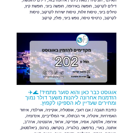
תאילנד
,
תוניסיה
/ מאת
נילס
/
אירופה בזול
,
דילים לחופשה
,
דילים לקרקוב
,
חופשה באירופה
,
חופשה ביוני
,
חופשת קיץ
,
טיולים ביוני
,
טיסות זולות
,
טיסות ישירות לקרקוב
,
טיסות
לקרקוב
,
כרטיסי טיסה
,
נופש ביוני
,
פולין
,
קרקוב
אוגוסט כבר כאן והוא סוער מתמיד! 🌊✈️
הזדמנות אחרונה ליהנות משער דולר נמוך
ומחירים שעדיין לא הספיקו לקפוץ.
כתיבת תגובה
/
אבו דאבי
,
אוסטליה
,
אוקייניה
,
אורלנדו
,
איחוד
האמירויות
,
איטליה
,
איי הבתולה
,
איי המלדיביים
,
אינדונזיה
,
אירופה
,
אלסקה
,
אסיה
,
אפריקה
,
אראד
,
ארגנטינה
,
ארה"ב
,
אתונה
,
בארי
,
בודפשט
,
בולגריה
,
בוקרשט
,
בורגס
,
ביאלסטוק
,