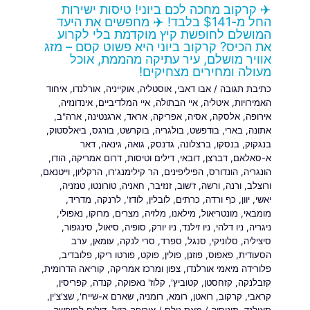
✈️ קרקוב מחכה לכם ביוני! טיסות ישירות
החל מ-$141 בלבד! ✈️ מחפשים את היעד
המושלם לחופשת קיץ מוקדמת בלי לקרוע
את הכיס? קרקוב ביוני היא פשוט קסם – מזג
אוויר מושלם, עיר עתיקה מהממת, אוכל
מעולה ומחירים מצחיקים!
כתיבת תגובה
/
אבו דאבי
,
אוסטליה
,
אוקייניה
,
אורלנדו
,
איחוד
האמירויות
,
איטליה
,
איי הבתולה
,
איי המלדיביים
,
אינדונזיה
,
אירופה
,
אלסקה
,
אסיה
,
אפריקה
,
אראד
,
ארגנטינה
,
ארה"ב
,
אתונה
,
בארי
,
בודפשט
,
בולגריה
,
בוקרשט
,
בורגס
,
ביאלסטוק
,
בנגקוק
,
בנסקו
,
ברצלונה
,
גדנסק
,
גואה
,
גינאה
,
דאר
א-סאלאם
,
דברצן
,
דובאי
,
דילים וטיסות
,
דרום אמריקה
,
הודו
,
הונגריה
,
הונדורס
,
הפיליפינים
,
הר קילימנג'רו
,
הרקליון
,
וייטנאם
,
ורוצלב
,
ורנה
,
ורשה
,
ז'שוב
,
זנזיבר
,
חאניה
,
טורונטו
,
טנזניה
,
יאשי
,
יוון
,
כף ורדה
,
כרתים
,
לובלין
,
לודז'
,
לרנקה
,
מדריד
,
מומבאי
,
מונטריאול
,
מילאנו
,
מלזיה
,
מצרים
,
מרוקו
,
נאפולי
,
ניגריה
,
ניו דלהי
,
ניו זילנד
,
ניו יורק
,
סופיה
,
סיאול
,
סינגפור
,
סיציליה
,
סלוניקי
,
סנגל
,
ספרד
,
סרי לנקה
,
עומאן
,
ערב
הסעודית
,
פאפוס
,
פוזנן
,
פולין
,
פוקט
,
פורטו ריקו
,
פלובדיב
,
פלורידה מיאמי אורלנדו
,
צפון ומרכז אמריקה
,
קוריאה הדרומית
,
קזבלנקה
,
קזחסטן
,
קטוביץ'
,
קלוז' נאפוקה
,
קנדה
,
קפריסין
,
קראבי
,
קרקוב
,
רואטן
,
רומא
,
רומניה
,
שארם א-שייח'
,
שצ'צ'ין
,