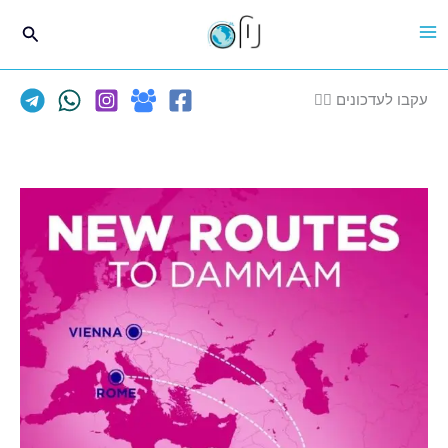
ילוג
חיפוש
תוכן
עקבו לעדכונים 👈🏽