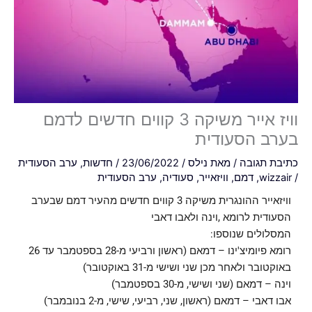
וויז אייר משיקה 3 קווים חדשים לדמם
בערב הסעודית
כתיבת תגובה
/ מאת
נילס
/
23/06/2022
/
חדשות
,
ערב הסעודית
/
wizzair
,
דמם
,
וויזאייר
,
סעודיה
,
ערב הסעודית
וויזאייר ההונגרית משיקה 3 קווים חדשים מהעיר דמם שבערב
הסעודית לרומא ,וינה ולאבו דאבי
המסלולים שנוספו:
רומא פיומיצ'ינו – דמאם (ראשון ורביעי מ-28 בספטמבר עד 26
באוקטובר ולאחר מכן שני ושישי מ-31 באוקטובר)
וינה – דמאם (שני ושישי, מ-30 בספטמבר)
אבו דאבי – דמאם (ראשון, שני, רביעי, שישי, מ-2 בנובמבר)