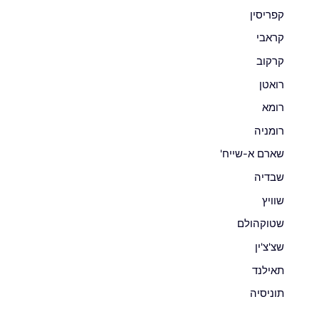
קפריסין
קראבי
קרקוב
רואטן
רומא
רומניה
שארם א-שייח'
שבדיה
שוויץ
שטוקהולם
שצ'צ'ין
תאילנד
תוניסיה