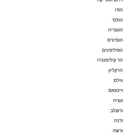
הודו
הולנד
הונגריה
הונדורס
הפיליפינים
הר קילימנג'רו
הרקליון
ווילס
וייטנאם
ונציה
ורוצלב
ורנה
ורשה