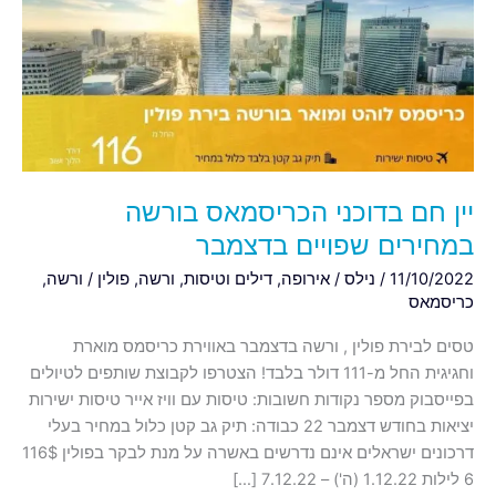
הכריסמאס
בורשה
במחירים
שפויים
בדצמבר
יין חם בדוכני הכריסמאס בורשה
במחירים שפויים בדצמבר
11/10/2022
/
נילס
/
אירופה
,
דילים וטיסות
,
ורשה
,
פולין
/
ורשה
,
כריסמאס
טסים לבירת פולין , ורשה בדצמבר באווירת כריסמס מוארת
וחגיגית החל מ-111 דולר בלבד! הצטרפו לקבוצת שותפים לטיולים
בפייסבוק מספר נקודות חשובות: טיסות עם וויז אייר טיסות ישירות
יציאות בחודש דצמבר 22 כבודה: תיק גב קטן כלול במחיר בעלי
דרכונים ישראלים אינם נדרשים באשרה על מנת לבקר בפולין 116$
6 לילות 1.12.22 (ה') – 7.12.22 […]