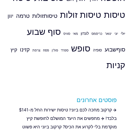
טיסות
טיסות זולות
טיסותזולות
טרמה
יוון
סוף שבוע
לונדון
יולי
יוני
ינואר
כריסמס
סוויס
מאי
סופש
סוףשבוע
קזינו
קיץ
סופיה
ספרד
פולין
צרפת
פסח
קניות
פוסטים אחרונים
✈️ קרקוב מחכה לכם ביוני! טיסות ישירות החל מ-$141
בלבד! ✈️ מחפשים את היעד המושלם לחופשת קיץ
מוקדמת בלי לקרוע את הכיס? קרקוב ביוני היא פשוט