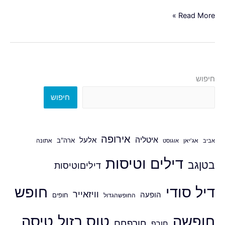
Read More »
חיפוש
חיפוש
אירופה
איטליה
אלעל
ארה"ב
אביב
אג'יאן
אוגוסט
אתונה
דילים וטיסות
בטןגב
דיליםוטיסות
דיל סודי
חופש
וויזאייר
הופעה
חופים
החופשהגדול
חופשה
טוס בזול
טיסה
חורףחם
חורף