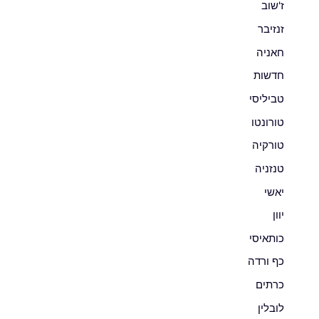
ז'שוב
זנזיבר
חאניה
חדשות
טביליסי
טורונטו
טורקיה
טנזניה
יאשי
יוון
כותאיסי
כף ורדה
כרתים
לובלין