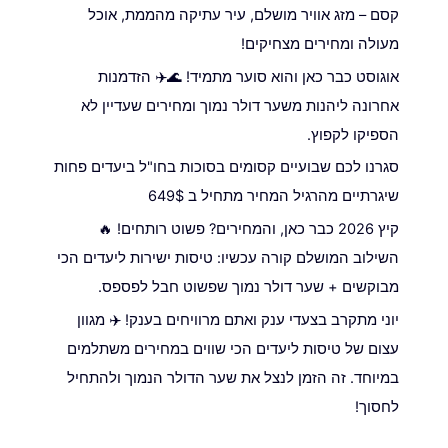
קסם – מזג אוויר מושלם, עיר עתיקה מהממת, אוכל
מעולה ומחירים מצחיקים!
אוגוסט כבר כאן והוא סוער מתמיד! 🌊✈️ הזדמנות
אחרונה ליהנות משער דולר נמוך ומחירים שעדיין לא
הספיקו לקפוץ.
סגרנו לכם שבועיים קסומים בסוכות בחו"ל ביעדים פחות
שיגרתיים מהרגיל המחיר מתחיל ב 649$
קיץ 2026 כבר כאן, והמחירים? פשוט רותחים! 🔥
השילוב המושלם קורה עכשיו: טיסות ישירות ליעדים הכי
מבוקשים + שער דולר נמוך שפשוט חבל לפספס.
יוני מתקרב בצעדי ענק ואתם מרוויחים בענק! ✈️ מגוון
עצום של טיסות ליעדים הכי שווים במחירים משתלמים
במיוחד. זה הזמן לנצל את שער הדולר הנמוך ולהתחיל
לחסוך!