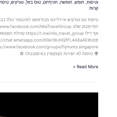
וטיסות
,
חופש
,
חופשה
,
חורףחם
,
טוס בזול
,
טורקיש
,
טיסה
קניות
אף דיל! .me/nils_travel_group
🌍 טיסות לא ישירות (קונקשיין באיסטנבול) 📆
Read More »
אביב
פורח
פסח
בא