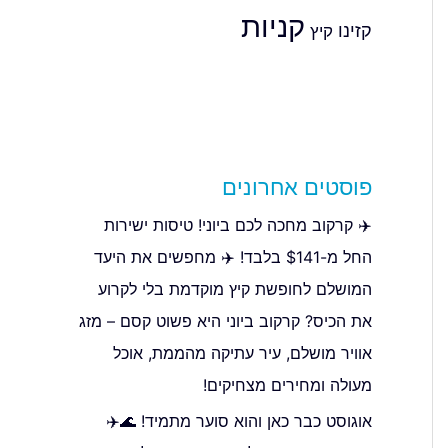
קניות
קזינו
קיץ
פוסטים אחרונים
✈️ קרקוב מחכה לכם ביוני! טיסות ישירות
החל מ-$141 בלבד! ✈️ מחפשים את היעד
המושלם לחופשת קיץ מוקדמת בלי לקרוע
את הכיס? קרקוב ביוני היא פשוט קסם – מזג
אוויר מושלם, עיר עתיקה מהממת, אוכל
מעולה ומחירים מצחיקים!
אוגוסט כבר כאן והוא סוער מתמיד! 🌊✈️