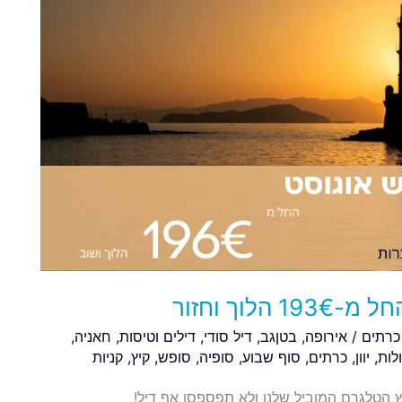
וך וחזור
כרתים
/
אירופה
,
בטןגב
,
דיל סודי
,
דילים וטיסות
,
חאניה
,
לות
,
יוון
,
כרתים
,
סוף שבוע
,
סופיה
,
סופש
,
קיץ
,
קניות
וסט החל מ-196€ הצטרפו לערוץ הטלגרם המוביל שלנו ולא תפספסו אף דיל!