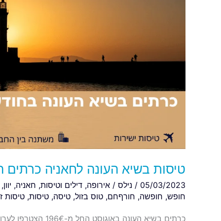
החל
מ-193€
הלוך
וחזור
טיסות בשיא העונה לחאניה כרתים החל מ-193€ הל
05/03/2023
/
נילס
/
אירופה
,
דילים וטיסות
,
חאניה
,
יוון
,
חופש
,
חופשה
,
חורףחם
,
טוס בזול
,
טיסה
,
טיסות
,
טיסות זו
כרתים בשיא העונה באוג