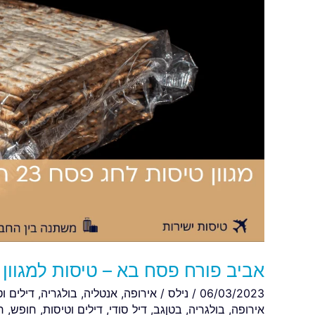
–
טיסות
למגוון
יעדים
במחירים
נוחים
אביב פורח פסח בא – טיסות למגוון 
06/03/2023
/
נילס
/
אירופה
,
אנטליה
,
בולגריה
,
דילים ו
אירופה
,
בולגריה
,
בטןגב
,
דיל סודי
,
דילים וטיסות
,
חופש
,
ח