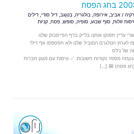
קיה
/
אביב
,
אירופה
,
בולגריה
,
בטןגב
,
דיל סודי
,
דילים
יסות זולות
,
סוף שבוע
,
סופיה
,
סופש
,
פסח
,
קניות
ים בחג האביב פסח עד 200$ כן זה אפשרי עדיין תפנקו אותנו בלייק בדף הפייסבוק שלנו
https://www.facebook.com/Nils הצטרפו לערוץ הטלגרם המוביל שלנו ולא תפספסו אף דיל!
טסאפ החדשה של נילס
https://chat.whatsapp.com/K9e19UHQfFL4A6aAE8tddI מספר נקודות חשובות: ✅ טיסות עם מגוון חברות