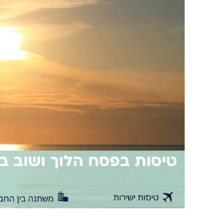
הלוך
וחזור
למגוון
יעדים
עד
200$
בחג
הפסח