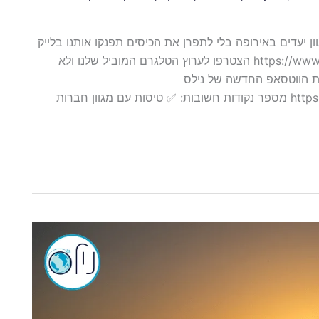
יעדים באירופה בלי לתפרן את הכיסים תפנקו אותנו בלייק
בדף הפייסבוק שלנו https://www.facebook.com/NilsTravelGroup הצטרפו לערוץ הטלגרם המוביל שלנו ולא
ל! https://t.me/nils_travel_group קהילת הווטסאפ החדשה של נילס
https://chat.whatsapp.com/K9e19UHQfFL4A6aAE8tddI מספר נקודות חשובות: ✅ טיסות עם מגוון חברות