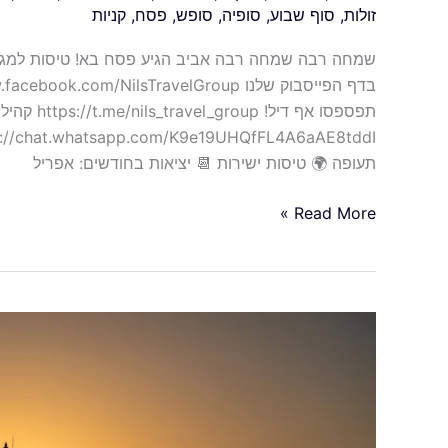
זולות
,
סוף שבוע
,
סופיה
,
סופש
,
פסח
,
קניות
שמחה רבה שמחה רבה אביב הגיע פסח בא! טיסות למגוון 
תפספסו אף די
תעופה 🌍 טיסות ישירות 📆 יציאות בחודשים: אפריל
Read More »
טיסות
בשיא
העונה
לחאניה
כרתים