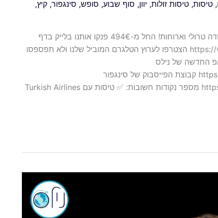
,
טיסות
,
טיסות זולות
,
יוון
,
סוף שבוע
,
סופש
,
סינגפור
,
קיץ
,
טיסות עם טורקיש איירליינס מבודפשט לסינגפור כולל כבודה טרולי וארוחות! החל מ-494€ פנקו אותנו בלייק בדף
הפייסבוק שלנו https://www.facebook.com/NilsTravelGroup הצטרפו לערוץ הטלגרם המוביל שלנו ולא תפספסו
https://t קהילת הווטסאפ החדשה של נילס
https://chat.whatsapp.com/K9e19UHQfFL4A6aAE8tddI קבוצת הפייסבוק של סינגפור
https://www.facebook.com/groups/flyhunts.singapore מספר נקודות חשובות: ✅ טיסות עם Turkish Airlines