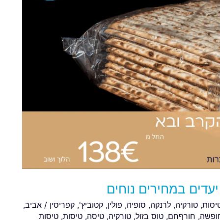
יעדים במחירים נוחים
טיסות
,
טורקיה
,
לרנקה
,
סופיה
,
פולין
,
קטוביץ'
,
קפריסין
/
אביב
,
ופשה
,
חורףחם
,
טוס בזול
,
טורקיה
,
טיסה
,
טיסות
,
טיסות