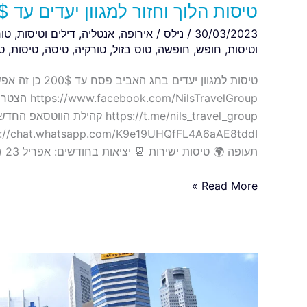
טיסות הלוך וחזור למגוון יעדים עד 200$ בחג הפסח
30/03/2023
/
נילס
/
אירופה
,
אנטליה
,
דילים וטיסות
,
טור
וטיסות
,
חופש
,
חופשה
,
טוס בזול
,
טורקיה
,
טיסה
,
טיסות
,
ט
טיסות למגוון יעד
TravelGroup
https://t.me/nils_travel_group קהילת הוו
תעופה 🌍 טיסות ישירות 📆 יציאות בחודשים: אפריל 23 (חג פסח) 🎒 […]
Read More »
טיסות
מבודפשט
לסינגפור