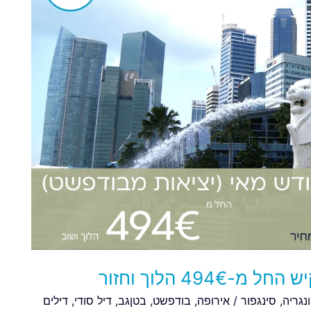
49 הלוך וחזור
נגריה
,
סינגפור
/
אירופה
,
בודפשט
,
בטןגב
,
דיל סודי
,
דילים