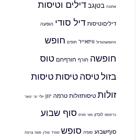
דילים וטיסות
בטןגב
אתונה
דיל סודי
דיליםוטיסות
הופעה
חופש
וויזאייר
חופים
החופשהגדול
חופשה
טוס
חורףחם
חורף
בזול
טיסה
טיסות
טיסות
זולות
טיסותזולות
טרמה
יוון
יולי
יוני
ינואר
סוף שבוע
לונדון
כריסמס
סוויס
מאי
סופש
סוףשבוע
סופיה
ספרד
פולין
צרפת
פסח