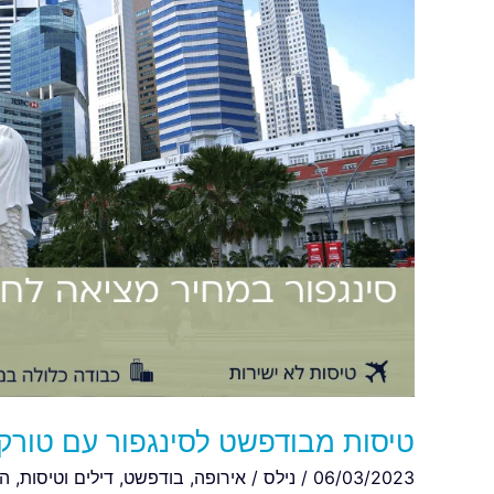
עם
טורקיש
החל
מ-494€
הלוך
וחזור
טיסות מבודפשט לסינגפור עם טורקיש החל מ-4€
06/03/2023
/
נילס
/
אירופה
,
בודפשט
,
דילים וטיסות
,
הו