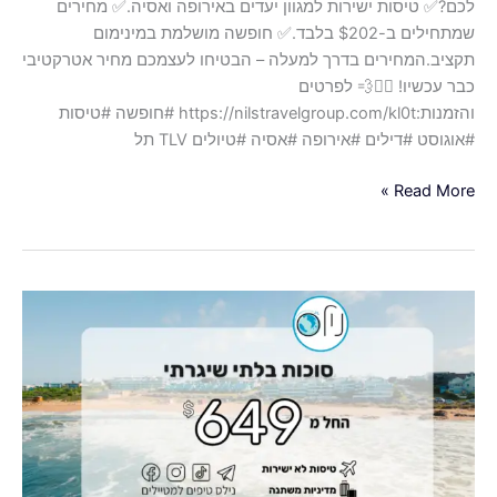
לכם?✅ טיסות ישירות למגוון יעדים באירופה ואסיה.✅ מחירים
שמתחילים ב-$202 בלבד.✅ חופשה מושלמת במינימום
תקציב.המחירים בדרך למעלה – הבטיחו לעצמכם מחיר אטרקטיבי
כבר עכשיו! 🏃‍♂️💨 לפרטים
והזמנות:https://nilstravelgroup.com/kl0t #חופשה #טיסות
#אוגוסט #דילים #אירופה #אסיה #טיולים TLV תל
Read More »
סגרנו
לכם
שבועיים
קסומים
בסוכות
בחו"ל
ביעדים
פחות