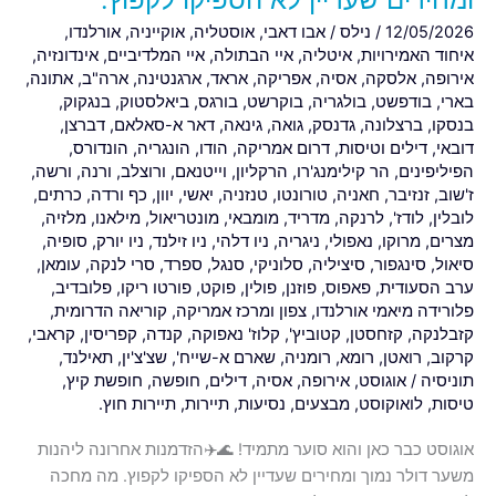
נמוך
12/05/2026
/
נילס
/
אבו דאבי
,
אוסטליה
,
אוקייניה
,
אורלנדו
,
ומחירים
איחוד האמירויות
,
איטליה
,
איי הבתולה
,
איי המלדיביים
,
אינדונזיה
,
שעדיין
אירופה
,
אלסקה
,
אסיה
,
אפריקה
,
אראד
,
ארגנטינה
,
ארה"ב
,
אתונה
,
לא
בארי
,
בודפשט
,
בולגריה
,
בוקרשט
,
בורגס
,
ביאלסטוק
,
בנגקוק
,
הספיקו
בנסקו
,
ברצלונה
,
גדנסק
,
גואה
,
גינאה
,
דאר א-סאלאם
,
דברצן
,
לקפוץ.
דובאי
,
דילים וטיסות
,
דרום אמריקה
,
הודו
,
הונגריה
,
הונדורס
,
הפיליפינים
,
הר קילימנג'רו
,
הרקליון
,
וייטנאם
,
ורוצלב
,
ורנה
,
ורשה
,
ז'שוב
,
זנזיבר
,
חאניה
,
טורונטו
,
טנזניה
,
יאשי
,
יוון
,
כף ורדה
,
כרתים
,
לובלין
,
לודז'
,
לרנקה
,
מדריד
,
מומבאי
,
מונטריאול
,
מילאנו
,
מלזיה
,
מצרים
,
מרוקו
,
נאפולי
,
ניגריה
,
ניו דלהי
,
ניו זילנד
,
ניו יורק
,
סופיה
,
סיאול
,
סינגפור
,
סיציליה
,
סלוניקי
,
סנגל
,
ספרד
,
סרי לנקה
,
עומאן
,
ערב הסעודית
,
פאפוס
,
פוזנן
,
פולין
,
פוקט
,
פורטו ריקו
,
פלובדיב
,
פלורידה מיאמי אורלנדו
,
צפון ומרכז אמריקה
,
קוריאה הדרומית
,
קזבלנקה
,
קזחסטן
,
קטוביץ'
,
קלוז' נאפוקה
,
קנדה
,
קפריסין
,
קראבי
,
קרקוב
,
רואטן
,
רומא
,
רומניה
,
שארם א-שייח'
,
שצ'צ'ין
,
תאילנד
,
תוניסיה
/
אוגוסט
,
אירופה
,
אסיה
,
דילים
,
חופשה
,
חופשת קיץ
,
טיסות
,
לואוקוסט
,
מבצעים
,
נסיעות
,
תיירות
,
תיירות חוץ.
אוגוסט כבר כאן והוא סוער מתמיד! 🌊✈️הזדמנות אחרונה ליהנות
משער דולר נמוך ומחירים שעדיין לא הספיקו לקפוץ. מה מחכה