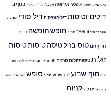
אירופה
בטןגב
איטליה
אלעל
ארה"ב
אביב
אג'יאן
אוגוסט
אתונה
דילים וטיסות
דיל סודי
דיליםוטיסות
הופעה
חופש
חופשה
וויזאייר
חורף
חופים
החופשהגדול
טוס בזול
טיסה
טיסות
טיסות
חורףחם
זולות
טיסותזולות
טרמה
יוון
לונדון
יולי
יוני
ינואר
כריסמס
מאי
סוף שבוע
סופש
סוףשבוע
סופיה
סוויס
ספרד
פולין
פסח
קניות
קזינו
קיץ
צרפת