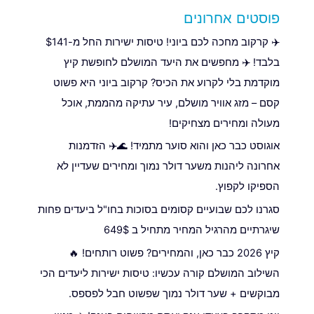
פוסטים אחרונים
✈️ קרקוב מחכה לכם ביוני! טיסות ישירות החל מ-$141
בלבד! ✈️ מחפשים את היעד המושלם לחופשת קיץ
מוקדמת בלי לקרוע את הכיס? קרקוב ביוני היא פשוט
קסם – מזג אוויר מושלם, עיר עתיקה מהממת, אוכל
מעולה ומחירים מצחיקים!
אוגוסט כבר כאן והוא סוער מתמיד! 🌊✈️ הזדמנות
אחרונה ליהנות משער דולר נמוך ומחירים שעדיין לא
הספיקו לקפוץ.
סגרנו לכם שבועיים קסומים בסוכות בחו"ל ביעדים פחות
שיגרתיים מהרגיל המחיר מתחיל ב 649$
קיץ 2026 כבר כאן, והמחירים? פשוט רותחים! 🔥
השילוב המושלם קורה עכשיו: טיסות ישירות ליעדים הכי
מבוקשים + שער דולר נמוך שפשוט חבל לפספס.