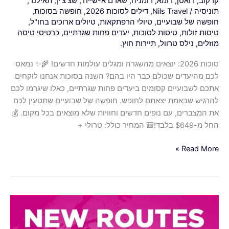
קרקוב
,
רואטן
,
רומא
,
רומניה
,
שארם א-שייח'
,
שצ'צ'ין
,
תאילנד
,
תוניסיה
/
Nils Travel
,
דילים לסוכות 2026
,
חופשה בסוכות
,
חופשה של שבועיים
,
טיולי הרפתקאות
,
טיולים ארוכים בחו"ל
,
טיסות זולות
,
טיסות לסוכות
,
יעדים פחות שגרתיים
,
כרטיסי טיסה
מוזלים
,
נילס טרוול
,
תיירות חוץ.
סוכות 2026: יוצאים מהשגרה ומגלים עולמות חדשים! 🌾✨ נמאס
לכם מהיעדים שכולם כבר היו בהם? השנה בסוכות אנחנו לוקחים
אתכם לשבועיים קסומים ביעדים פחות שגרתיים, כאלו שיגרמו לכם
להרגיש שבאמת יצאתם לחופש. חופשה של שבועיים שתטעין לכם
את המצברים, עם נופים חדשים וחוויות שלא מוצאים בכל מקום. 💰
החל מ-$649 בלבד!🎒 המחיר כולל: טרולי +
Read More »
וויז
אייר
משיקה