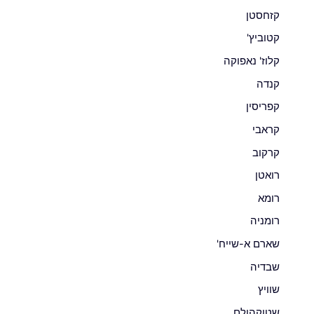
קזחסטן
קטוביץ'
קלוז' נאפוקה
קנדה
קפריסין
קראבי
קרקוב
רואטן
רומא
רומניה
שארם א-שייח'
שבדיה
שוויץ
שטוקהולם