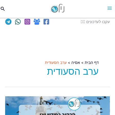
וג
חיפו
כן
עקבו לעדכונים 👈🏽
דף הבית
אסיה
ערב הסעודית
ערב הסעודית
✈️
קרקוב
מחכה