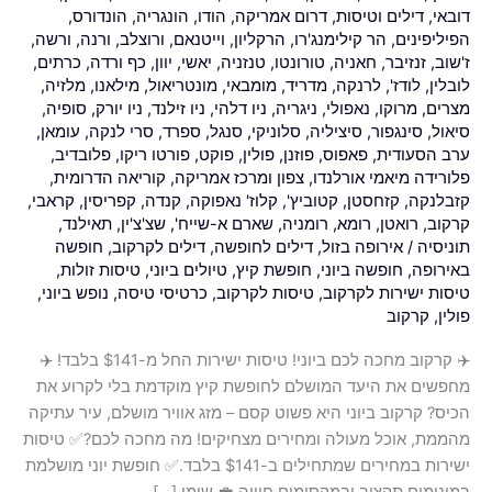
דובאי
,
דילים וטיסות
,
דרום אמריקה
,
הודו
,
הונגריה
,
הונדורס
,
קרקוב
הפיליפינים
,
הר קילימנג'רו
,
הרקליון
,
וייטנאם
,
ורוצלב
,
ורנה
,
ורשה
,
ביוני
ז'שוב
,
זנזיבר
,
חאניה
,
טורונטו
,
טנזניה
,
יאשי
,
יוון
,
כף ורדה
,
כרתים
,
היא
לובלין
,
לודז'
,
לרנקה
,
מדריד
,
מומבאי
,
מונטריאול
,
מילאנו
,
מלזיה
,
פשוט
מצרים
,
מרוקו
,
נאפולי
,
ניגריה
,
ניו דלהי
,
ניו זילנד
,
ניו יורק
,
סופיה
,
קסם
סיאול
,
סינגפור
,
סיציליה
,
סלוניקי
,
סנגל
,
ספרד
,
סרי לנקה
,
עומאן
,
–
ערב הסעודית
,
פאפוס
,
פוזנן
,
פולין
,
פוקט
,
פורטו ריקו
,
פלובדיב
,
פלורידה מיאמי אורלנדו
,
צפון ומרכז אמריקה
,
קוריאה הדרומית
,
מזג
קזבלנקה
,
קזחסטן
,
קטוביץ'
,
קלוז' נאפוקה
,
קנדה
,
קפריסין
,
קראבי
,
אוויר
קרקוב
,
רואטן
,
רומא
,
רומניה
,
שארם א-שייח'
,
שצ'צ'ין
,
תאילנד
,
מושלם,
תוניסיה
/
אירופה בזול
,
דילים לחופשה
,
דילים לקרקוב
,
חופשה
עיר
באירופה
,
חופשה ביוני
,
חופשת קיץ
,
טיולים ביוני
,
טיסות זולות
,
עתיקה
טיסות ישירות לקרקוב
,
טיסות לקרקוב
,
כרטיסי טיסה
,
נופש ביוני
,
מהממת,
פולין
,
קרקוב
אוכל
✈️ קרקוב מחכה לכם ביוני! טיסות ישירות החל מ-$141 בלבד! ✈️
מעולה
מחפשים את היעד המושלם לחופשת קיץ מוקדמת בלי לקרוע את
ומחירים
הכיס? קרקוב ביוני היא פשוט קסם – מזג אוויר מושלם, עיר עתיקה
מצחיקים!
מהממת, אוכל מעולה ומחירים מצחיקים! מה מחכה לכם?✅ טיסות
ישירות במחירים שמתחילים ב-$141 בלבד.✅ חופשת יוני מושלמת