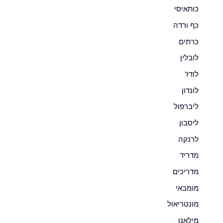
כותאיסי
כף ורדה
כרתים
לובלין
לודז'
לונדון
ליברפול
ליסבון
לרנקה
מדריד
מדריכים
מומבאי
מונטריאול
מילאנו