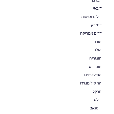
דברצן
דובאי
דילים וטיסות
דנמרק
דרום אמריקה
הודו
הולנד
הונגריה
הונדורס
הפיליפינים
הר קילימנג'רו
הרקליון
ווילס
וייטנאם