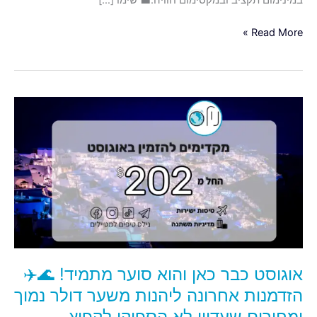
במינימום תקציב ובמקסימום חוויה.💼 שימו […]
Read More »
אוגוסט
כבר
כאן
והוא
סוער
מתמיד!
🌊
✈️
הזדמנות
אחרונה
אוגוסט כבר כאן והוא סוער מתמיד! 🌊✈️
ליהנות
משער
הזדמנות אחרונה ליהנות משער דולר נמוך
דולר
ומחירים שעדיין לא הספיקו לקפוץ.