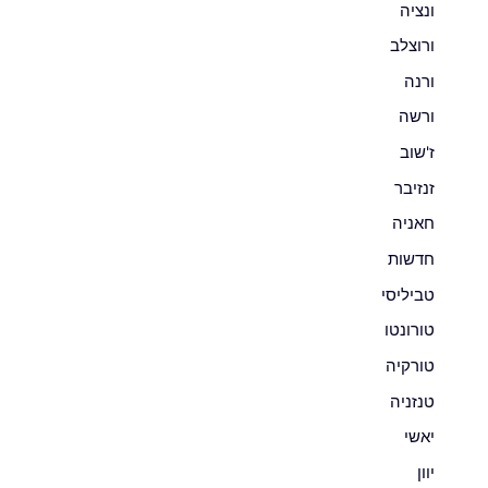
ונציה
ורוצלב
ורנה
ורשה
ז'שוב
זנזיבר
חאניה
חדשות
טביליסי
טורונטו
טורקיה
טנזניה
יאשי
יוון