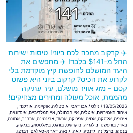
לכם
ביוני!
טיסות
ישירות
החל
מ-$141
בלבד!
✈️ קרקוב מחכה לכם ביוני! טיסות ישירות
✈️
מחפשים
החל מ-$141 בלבד! ✈️ מחפשים את
את
היעד המושלם לחופשת קיץ מוקדמת בלי
היעד
לקרוע את הכיס? קרקוב ביוני היא פשוט
המושלם
קסם – מזג אוויר מושלם, עיר עתיקה
לחופשת
קיץ
מהממת, אוכל מעולה ומחירים מצחיקים!
מוקדמת
18/05/2026
/
נילס
/
אבו דאבי
,
אוסטליה
,
אוקייניה
,
אורלנדו
,
בלי
איחוד האמירויות
,
איטליה
,
איי הבתולה
,
איי המלדיביים
,
אינדונזיה
,
לקרוע
אירופה
,
אלסקה
,
אסיה
,
אפריקה
,
אראד
,
ארגנטינה
,
ארה"ב
,
אתונה
,
את
בארי
,
בודפשט
,
בולגריה
,
בוקרשט
,
בורגס
,
ביאלסטוק
,
בנגקוק
,
בנסקו
,
ברצלונה
,
גדנסק
,
גואה
,
גינאה
,
דאר א-סאלאם
,
דברצן
,
הכיס?