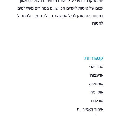
יוני מתקרב בצעדי ענק ואתם מרוויחים בענק! ✈️ מגוון
עצום של טיסות ליעדים הכי שווים במחירים משתלמים
במיוחד. זה הזמן לנצל את שער הדולר הנמוך ולהתחיל
לחסוך!
קטגוריות
אבו דאבי
אדינבורו
אוסטליה
אוקייניה
אורלנדו
איחוד האמירויות