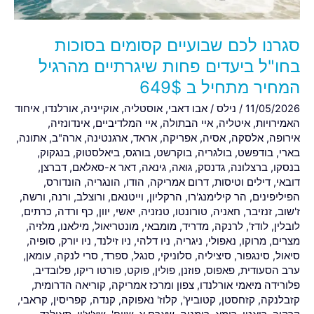
שיגרתיים
מהרגיל
סגרנו לכם שבועיים קסומים בסוכות
המחיר
מתחיל
בחו"ל ביעדים פחות שיגרתיים מהרגיל
ב
המחיר מתחיל ב 649$
649$
11/05/2026
/
נילס
/
אבו דאבי
,
אוסטליה
,
אוקייניה
,
אורלנדו
,
איחוד
האמירויות
,
איטליה
,
איי הבתולה
,
איי המלדיביים
,
אינדונזיה
,
אירופה
,
אלסקה
,
אסיה
,
אפריקה
,
אראד
,
ארגנטינה
,
ארה"ב
,
אתונה
,
בארי
,
בודפשט
,
בולגריה
,
בוקרשט
,
בורגס
,
ביאלסטוק
,
בנגקוק
,
בנסקו
,
ברצלונה
,
גדנסק
,
גואה
,
גינאה
,
דאר א-סאלאם
,
דברצן
,
דובאי
,
דילים וטיסות
,
דרום אמריקה
,
הודו
,
הונגריה
,
הונדורס
,
הפיליפינים
,
הר קילימנג'רו
,
הרקליון
,
וייטנאם
,
ורוצלב
,
ורנה
,
ורשה
,
ז'שוב
,
זנזיבר
,
חאניה
,
טורונטו
,
טנזניה
,
יאשי
,
יוון
,
כף ורדה
,
כרתים
,
לובלין
,
לודז'
,
לרנקה
,
מדריד
,
מומבאי
,
מונטריאול
,
מילאנו
,
מלזיה
,
מצרים
,
מרוקו
,
נאפולי
,
ניגריה
,
ניו דלהי
,
ניו זילנד
,
ניו יורק
,
סופיה
,
סיאול
,
סינגפור
,
סיציליה
,
סלוניקי
,
סנגל
,
ספרד
,
סרי לנקה
,
עומאן
,
ערב הסעודית
,
פאפוס
,
פוזנן
,
פולין
,
פוקט
,
פורטו ריקו
,
פלובדיב
,
פלורידה מיאמי אורלנדו
,
צפון ומרכז אמריקה
,
קוריאה הדרומית
,
קזבלנקה
,
קזחסטן
,
קטוביץ'
,
קלוז' נאפוקה
,
קנדה
,
קפריסין
,
קראבי
,