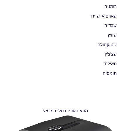
רומניה
שארם א-שייח'
שבדיה
שוויץ
שטוקהולם
שצ'צ'ין
תאילנד
תוניסיה
מתאם אוניברסלי במבצע