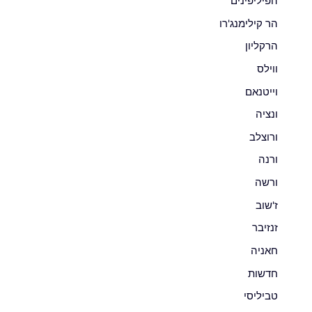
הפיליפינים
הר קילימנג'רו
הרקליון
ווילס
וייטנאם
ונציה
ורוצלב
ורנה
ורשה
ז'שוב
זנזיבר
חאניה
חדשות
טביליסי