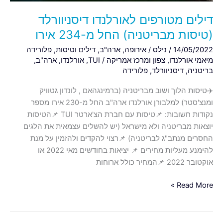
דילים מטורפים לאורלנדו דיסניוורלד
(טיסות מבריטניה) החל מ-234 אירו
14/05/2022
/
נילס
/
אירופה
,
ארה"ב
,
דילים וטיסות
,
פלורידה
מיאמי אורלנדו
,
צפון ומרכז אמריקה
/
TUI
,
אורלנדו
,
ארה"ב
,
בריטניה
,
דיסניוורלד
,
פלורידה
✈️טיסות הלוך ושוב מבריטניה (ברמינגהאם , לונדון גטוויק
ומנצ'סטר) למלבורן אורלנדו ארה"ב החל מ-230 אירו מספר
נקודות חשובות: 📌טיסות עם חברת הצ'ארטר TUI 📌הטיסות
יוצאות מבריטניה ולא מישראל (יש להשלים עצמאית את הלגים
החסרים מנתב"ג לבריטניה) 📌רצוי להקדים ולהזמין על מנת
להימנע מעליות מחירים 📌 יציאות בחודשים מאי 2022 או
אוקטובר 2022 📌המחיר כולל ארוחות
Read More »