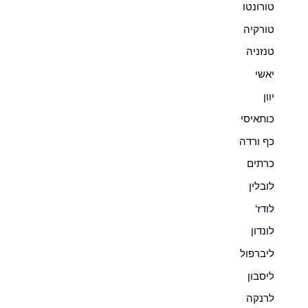
טורונטו
טורקיה
טנזניה
יאשי
יוון
כותאיסי
כף ורדה
כרתים
לובלין
לודז'
לונדון
ליברפול
ליסבון
לרנקה