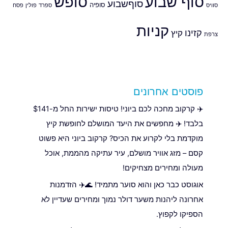
סוף שבוע
סופש
סוףשבוע
סופיה
סוויס
ספרד
פולין
פסח
קניות
קזינו
קיץ
צרפת
פוסטים אחרונים
✈️ קרקוב מחכה לכם ביוני! טיסות ישירות החל מ-$141
בלבד! ✈️ מחפשים את היעד המושלם לחופשת קיץ
מוקדמת בלי לקרוע את הכיס? קרקוב ביוני היא פשוט
קסם – מזג אוויר מושלם, עיר עתיקה מהממת, אוכל
מעולה ומחירים מצחיקים!
אוגוסט כבר כאן והוא סוער מתמיד! 🌊✈️ הזדמנות
אחרונה ליהנות משער דולר נמוך ומחירים שעדיין לא
הספיקו לקפוץ.