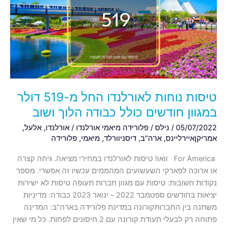
החל
מ-519
דולר
במגוון
חודשים
כולל
כבודה
הלוך
טיסות נוחות לאורלנדו החל מ-519 דולר
ושוב
במגוון חודשים כולל כבודה הלוך ושוב
05/07/2022
/
נילס
/
פלורידה מיאמי אורלנדו
/
אורלנדו
,
אלעל
,
אמריקןאיירליינס
,
ארה"ב
,
דיסניוורלד
,
מיאמי
,
פלורידה
For America וואו! טיסות לאורלנדו במחירי מציאה. גיחה קצרה
או ארוכה לפארקי השעשועים המהממים עכשיו זה אפשרי. מספר
נקודות חשובות: טיסות עם מגוון חברות תעופה טיסות לא ישירות
יציאות בחודשים ספטמבר 2022 – ינואר 2023 כבודה: מדיניות
משתנה בין החברותקורונה במדינת פלורידה בארה"ב: המדינה
פתוחה רק לבעלי תעודת קורונה עם 2 חיסונים לפחות. כל מי שאין