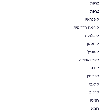
צרפת
צרפת
קופנהאגן
קוריאה הדרומית
קזבלנקה
קזחסטן
קטוביץ'
קלוז' נאפוקה
קנדה
קפריסין
קראבי
קרקוב
רואטן
רומא