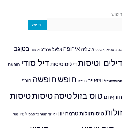
חיפוש
חיפוש
אירופה
בטןגב
איטליה
אלעל
ארה"ב
אביב
אג'יאן
אוגוסט
אתונה
דילים וטיסות
דיל סודי
דיליםוטיסות
הופעה
חופש
חופשה
וויזאייר
חורף
חופים
החופשהגדול
טוס בזול
טיסה
טיסות
טיסות
חורףחם
זולות
טיסותזולות
טרמה
יוון
לונדון
יולי
יוני
ינואר
כריסמס
מאי