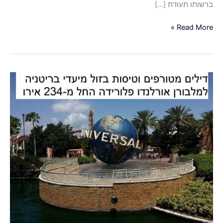
ברשותו תעודת […]
Read More »
דילים
מטורפים
לאורלנדו
דיסניוורלד
(טיסות
מבריטניה)
החל
מ-234
אירו