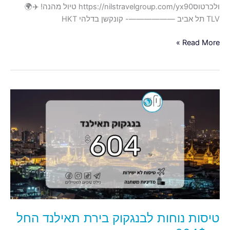
ולכרטוסhttps://nilstravelgroup.com/yx90 טיול מהנה! ✈️🌍
TLV תל אביב ——————- קונקשן בדלהי HKT
Read More »
טיסות
נוחות
לבנגקוק
בירת
תאילנד
החל
מ-604$
טיסות נוחות לבנגקוק בירת תאילנד החל