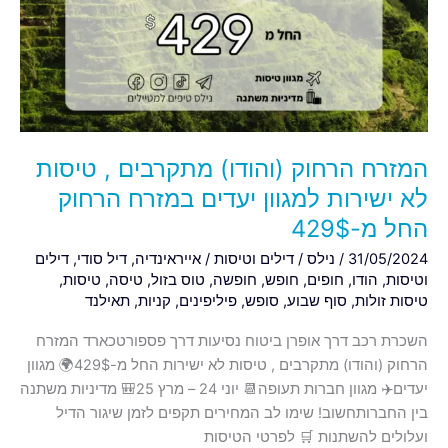
מתקרבים
,
טיסות
לא
ישירות
למגוון
יעדים
המזרח הרחוק (והודו) מתקרבים , טיסות
במזרח
הרחוק
לא ישירות למגוון יעדים במזרח הרחוק
החל
החל מ-429$
מ-429$
31/05/2024
/
נילס
/
דילים וטיסות
/
אייראינדיה
,
דיל סודי
,
דילים
וטיסות
,
הודו
,
חופים
,
חופש
,
חופשה
,
טוס בזול
,
טיסה
,
טיסות
,
טיסות זולות
,
סוף שבוע
,
סופש
,
פיליפינים
,
קניות
,
תאילנד
השכרת רכב דרך אופרן ביטוח נסיעות דרך פספורטכארד המזרח
הרחוק (והודו) מתקרבים , טיסות לא ישירות החל מ-429$🌍 מגוון
יעדים✈️ מגוון חברות תעופה📆 יוני 24 – מרץ 25🎒 מדיניות משתנה
בין החברותחשוב! שימו לב המחירים תקפים לזמן שיגור הדיל
ועלולים להשתנות 🛒 לפרטי הטיסות