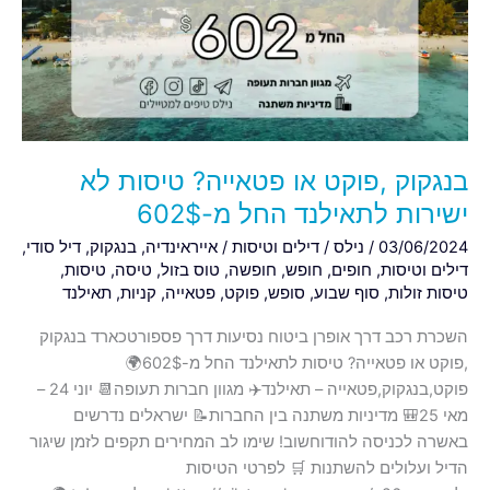
טיסות
לא
ישירות
לתאילנד
החל
מ-602$
בנגקוק ,פוקט או פטאייה? טיסות לא
ישירות לתאילנד החל מ-602$
03/06/2024
/
נילס
/
דילים וטיסות
/
אייראינדיה
,
בנגקוק
,
דיל סודי
,
דילים וטיסות
,
חופים
,
חופש
,
חופשה
,
טוס בזול
,
טיסה
,
טיסות
,
טיסות זולות
,
סוף שבוע
,
סופש
,
פוקט
,
פטאייה
,
קניות
,
תאילנד
השכרת רכב דרך אופרן ביטוח נסיעות דרך פספורטכארד בנגקוק
,פוקט או פטאייה? טיסות לתאילנד החל מ-602$🌍
פוקט,בנגקוק,פטאייה – תאילנד✈️ מגוון חברות תעופה📆 יוני 24 –
מאי 25🎒 מדיניות משתנה בין החברות📝 ישראלים נדרשים
באשרה לכניסה להודוחשוב! שימו לב המחירים תקפים לזמן שיגור
הדיל ועלולים להשתנות 🛒 לפרטי הטיסות