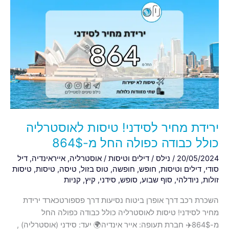
ירידת
מחיר
לסידני!
טיסות
לאוסטרליה
כולל
כבודה
כפולה
החל
מ-864$
ירידת מחיר לסידני! טיסות לאוסטרליה
כולל כבודה כפולה החל מ-864$
20/05/2024
/
נילס
/
דילים וטיסות
/
אוסטרליה
,
אייראינדיה
,
דיל
סודי
,
דילים וטיסות
,
חופש
,
חופשה
,
טוס בזול
,
טיסה
,
טיסות
,
טיסות
זולות
,
ניודלהי
,
סוף שבוע
,
סופש
,
סידני
,
קיץ
,
קניות
השכרת רכב דרך אופרן ביטוח נסיעות דרך פספורטכארד ירידת
מחיר לסידני! טיסות לאוסטרליה כולל כבודה כפולה החל
מ-864$✈️ חברת תעופה: אייר אינדיה🌍 יעד: סידני (אוסטרליה) ,