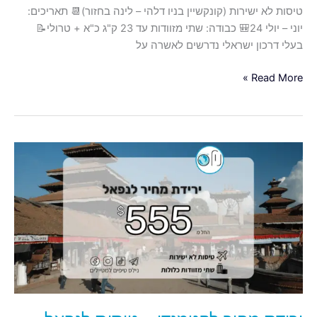
טיסות לא ישירות (קונקשיין בניו דלהי – לינה בחזור)📆 תאריכים:
יוני – יולי 24🎒 כבודה: שתי מזוודות עד 23 ק"ג כ"א + טרולי📝
בעלי דרכון ישראלי נדרשים לאשרה על
Read More »
ירידת
מחיר
לקטמנדו
–
טיסות
לנפאל
החל
מ-555$
כולל
כבודה