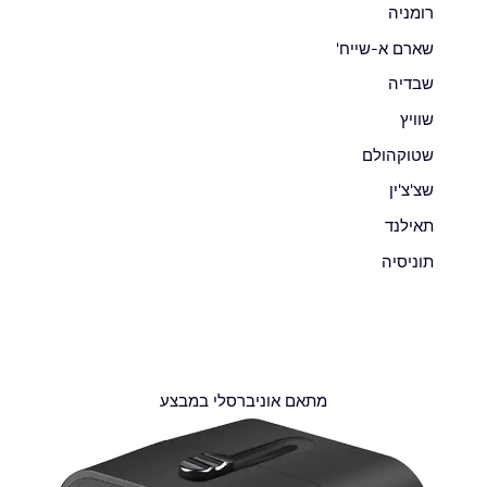
רומניה
שארם א-שייח'
שבדיה
שוויץ
שטוקהולם
שצ'צ'ין
תאילנד
תוניסיה
מתאם אוניברסלי במבצע