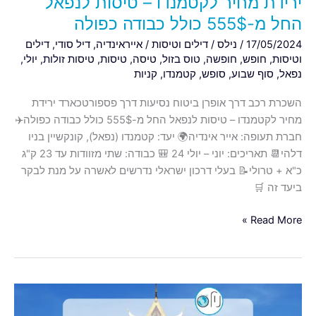
ירידת מחיר לקטמנדו – טיסות לנפאל
כפולה
החל מ-555$ כולל כבודה כפולה
17/05/2024
/
נילס
/
דילים וטיסות
/
אייראינדיה
,
דיל סודי
,
דילים
וטיסות
,
חופש
,
חופשה
,
טוס בזול
,
טיסה
,
טיסות
,
טיסות זולות
,
יולי
,
נפאל
,
סוף שבוע
,
סופש
,
קטמנדו
,
קניות
השכרת רכב דרך אופרן ביטוח נסיעות דרך פספורטכארד ירידת
מחיר לקטמנדו – טיסות לנפאל החל מ-555$ כולל כבודה כפולה✈️
חברת תעופה: אייר אינדיה🌍 יעד: קטמנדו (נפאל), קונקשיין בניו
דלהי📆 תאריכים: יוני – יולי 24 🎒 כבודה: שתי מזוודות עד 23 ק"ג
כ"א + טרולי📝 בעלי דרכון ישראלי נדרשים לאשרה על מנת לבקר
ביעד זה 🛒
Read More »
ירידת
מחיר