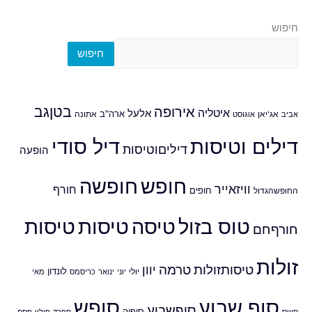
חיפוש
חיפוש
אירופה
בטןגב
איטליה
אלעל
ארה"ב
אביב
אג'יאן
אוגוסט
אתונה
דילים וטיסות
דיל סודי
דיליםוטיסות
הופעה
חופש
חופשה
וויזאייר
חורף
חופים
החופשהגדול
טוס בזול
טיסה
טיסות
טיסות
חורףחם
זולות
טיסותזולות
טרמה
יוון
לונדון
יולי
יוני
ינואר
כריסמס
מאי
סוף שבוע
סופש
סוףשבוע
סופיה