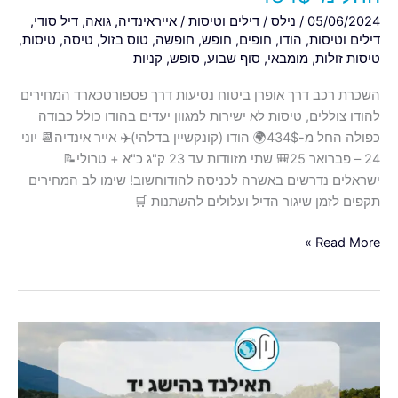
מ-434$
05/06/2024
/
נילס
/
דילים וטיסות
/
אייראינדיה
,
גואה
,
דיל סודי
,
דילים וטיסות
,
הודו
,
חופים
,
חופש
,
חופשה
,
טוס בזול
,
טיסה
,
טיסות
,
טיסות זולות
,
מומבאי
,
סוף שבוע
,
סופש
,
קניות
השכרת רכב דרך אופרן ביטוח נסיעות דרך פספורטכארד המחירים
להודו צוללים, טיסות לא ישירות למגוון יעדים בהודו כולל כבודה
כפולה החל מ-434$🌍 הודו (קונקשיין בדלהי)✈️ אייר אינדיה📆 יוני
24 – פברואר 25🎒 שתי מזוודות עד 23 ק"ג כ"א + טרולי📝
ישראלים נדרשים באשרה לכניסה להודוחשוב! שימו לב המחירים
תקפים לזמן שיגור הדיל ועלולים להשתנות 🛒
Read More »
בנגקוק
,פוקט
או
פטאייה?