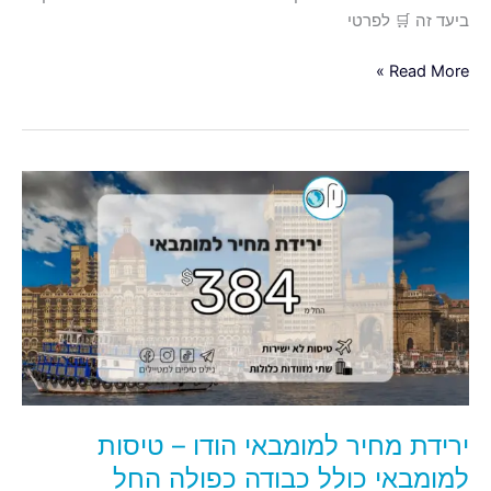
ביעד זה 🛒 לפרטי
Read More »
ירידת
מחיר
למומבאי
הודו
–
טיסות
למומבאי
כולל
כבודה
כפולה
ירידת מחיר למומבאי הודו – טיסות
החל
מ-384$
למומבאי כולל כבודה כפולה החל