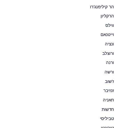
הר קילימנג'רו
הרקליון
ווילס
וייטנאם
ונציה
ורוצלב
ורנה
ורשה
ז'שוב
זנזיבר
חאניה
חדשות
טביליסי
טורונטו