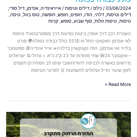
03/06/2024
/
נילס
/
דילים וטיסות
/
אייראינדיה
,
אנדמן
,
דיל סודי
,
דילים וטיסות
,
דלהי
,
הודו
,
חופים
,
חופש
,
חופשה
,
טוס בזול
,
טיסה
,
טיסות
,
טיסות זולות
,
סוף שבוע
,
סופש
,
קניות
השכרת רכב דרך אופרן ביטוח נסיעות דרך פספורטכארד טיסות
לאי אנדמן האקזוטי החל מ-551$ כולל כבודה כפולה🌍 פורט
בלייר (אי אנדמן), הודו (קונקשיין בדלהי)✈️ אייר אינדיה📆 ספטמבר
– אוקטובר 24🎒 שתי מזוודות עד 23 ק"ג כ"א + טרולי📝 ישראלים
נדרשים באשרה לכניסה להודוחשוב! שימו לב המחירים תקפים
לזמן שיגור הדיל ועלולים להשתנות 🛒 לפרטי הטיסות
Read More »
המזרח
הרחוק
(והודו)