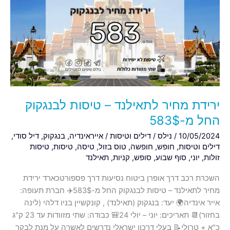
לתאילנד
–
טיסות
לבנגקוק
החל
מ-583$
ירידת מחיר לתאילנד – טיסות לבנגקוק
החל מ-583$
10/05/2024
/
נילס
/
דילים וטיסות
/
אייראינדיה
,
בנגקוק
,
דיל סודי
,
דילים וטיסות
,
חופש
,
חופשה
,
טוס בזול
,
טיסה
,
טיסות
,
טיסות
זולות
,
יוני
,
סוף שבוע
,
סופש
,
קניות
,
תאילנד
השכרת רכב דרך אופרן ביטוח נסיעות דרך פספורטכארד ירידת
מחיר לתאילנד – טיסות לבנגקוק החל מ-583$✈️ חברת תעופה:
אייר אינדיה🌍 יעד: בנגקוק (תאילנד) , קונקשיין בניו דלהי (לינה
בחזור)📆 תאריכים: יוני – יולי 24🎒 כבודה: שתי מזוודות עד 23 ק"ג
כ"א + טרולי📝 בעלי דרכון ישראלי נדרשים לאשרה על מנת לבקר