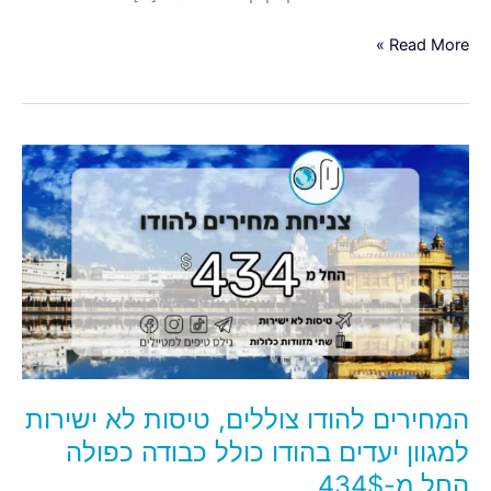
Read More »
המחירים
להודו
צוללים,
טיסות
לא
ישירות
למגוון
יעדים
בהודו
כולל
המחירים להודו צוללים, טיסות לא ישירות
כבודה
כפולה
למגוון יעדים בהודו כולל כבודה כפולה
החל
החל מ-434$