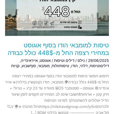
בסוף
אוגוסט
במחירי
רצפה
החל
מ-448$
כולל
טיסות למומבאי הודו בסוף אוגוסט
כבודה
במחירי רצפה החל מ-448$ כולל כבודה
29/06/2025
/
נילס
/
דילים וטיסות
/
אוגוסט
,
אייראינדיה
,
דיליםוטיסות
,
דלהי
,
הודו
,
טיסותזולות
,
מומבאי
,
סוףשבוע
,
קניות
חיפוש חופשי טיסות למומבאי הודו בסוף אוגוסט במחירי רצפה
החל מ-448$ כולל כבודה🌍 מומבאי, הודו (קונקשיין בדלהי)✈️ אייר
אינדיה📆 אוגוסט – ספטמבר 25🎒 מזוודה עד 23 ק"ג + טרולי +
תיק קטן + ארוחות❗️חשוב! שימו לב המחירים תקפים לזמן שיגור
הדיל ועלולים להשתנות🛒 לפרטי הטיסות
ולכרטוסhttps://nilstravelgroup.com/iy5nטיול מהנה! ✈️🌍 TLV
תל אביב ——————- קונקשן בדלהי BOM […]