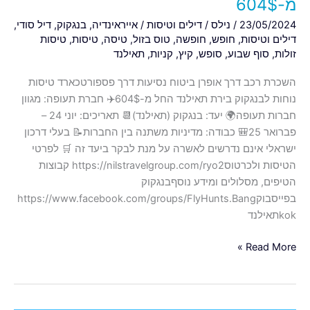
מ-604$
23/05/2024
/
נילס
/
דילים וטיסות
/
אייראינדיה
,
בנגקוק
,
דיל סודי
,
דילים וטיסות
,
חופש
,
חופשה
,
טוס בזול
,
טיסה
,
טיסות
,
טיסות
זולות
,
סוף שבוע
,
סופש
,
קיץ
,
קניות
,
תאילנד
השכרת רכב דרך אופרן ביטוח נסיעות דרך פספורטכארד טיסות
נוחות לבנגקוק בירת תאילנד החל מ-604$✈️ חברת תעופה: מגוון
חברות תעופה🌍 יעד: בנגקוק (תאילנד)📆 תאריכים: יוני 24 –
פברואר 25🎒 כבודה: מדיניות משתנה בין החברות📝 בעלי דרכון
ישראלי אינם נדרשים לאשרה על מנת לבקר ביעד זה 🛒 לפרטי
הטיסות ולכרטוסhttps://nilstravelgroup.com/ryo2 קבוצות
הטיפים, מסלולים ומידע נוסףבנגקוק
בפייסבוקhttps://www.facebook.com/groups/FlyHunts.Bang
kokתאילנד
Read More »