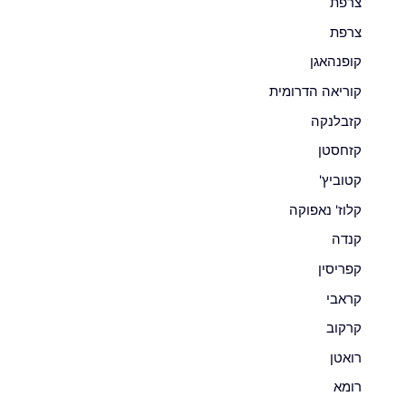
צרפת
צרפת
קופנהאגן
קוריאה הדרומית
קזבלנקה
קזחסטן
קטוביץ'
קלוז' נאפוקה
קנדה
קפריסין
קראבי
קרקוב
רואטן
רומא