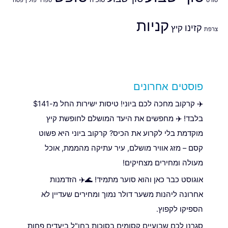
סוויס
ספרד
פולין
פסח
קניות
קזינו
קיץ
צרפת
פוסטים אחרונים
✈️ קרקוב מחכה לכם ביוני! טיסות ישירות החל מ-$141
בלבד! ✈️ מחפשים את היעד המושלם לחופשת קיץ
מוקדמת בלי לקרוע את הכיס? קרקוב ביוני היא פשוט
קסם – מזג אוויר מושלם, עיר עתיקה מהממת, אוכל
מעולה ומחירים מצחיקים!
אוגוסט כבר כאן והוא סוער מתמיד! 🌊✈️ הזדמנות
אחרונה ליהנות משער דולר נמוך ומחירים שעדיין לא
הספיקו לקפוץ.
סגרנו לכם שבועיים קסומים בסוכות בחו"ל ביעדים פחות