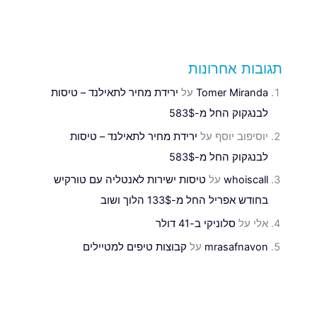
תגובות אחרונות
Tomer Miranda
על
ירידת מחיר לתאילנד – טיסות
לבנגקוק החל מ-583$
יוסיפוב יוסף
על
ירידת מחיר לתאילנד – טיסות
לבנגקוק החל מ-583$
whoiscall
על
טיסות ישירות לאנטליה עם טורקיש
בחודש אפריל החל מ-133$ הלוך ושוב
אלי
על
סלוניקי ב-41 דולר
mrasafnavon
על
קבוצות טיפים למטיילים