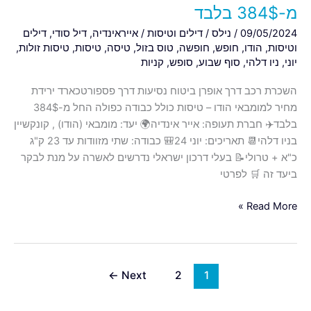
בלבד
מ-384$ בלבד
09/05/2024
/
נילס
/
דילים וטיסות
/
אייראינדיה
,
דיל סודי
,
דילים
וטיסות
,
הודו
,
חופש
,
חופשה
,
טוס בזול
,
טיסה
,
טיסות
,
טיסות זולות
,
יוני
,
ניו דלהי
,
סוף שבוע
,
סופש
,
קניות
השכרת רכב דרך אופרן ביטוח נסיעות דרך פספורטכארד ירידת
מחיר למומבאי הודו – טיסות כולל כבודה כפולה החל מ-384$
בלבד✈️ חברת תעופה: אייר אינדיה🌍 יעד: מומבאי (הודו) , קונקשיין
בניו דלהי📆 תאריכים: יוני 24🎒 כבודה: שתי מזוודות עד 23 ק"ג
כ"א + טרולי📝 בעלי דרכון ישראלי נדרשים לאשרה על מנת לבקר
ביעד זה 🛒 לפרטי
Read More »
←
Next
2
1