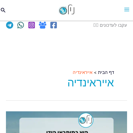
וג
חיפו
כן
עקבו לעדכונים 👈🏽
דף הבית
אייראינדיה
אייראינדיה
טיסות
למומבאי
הודו