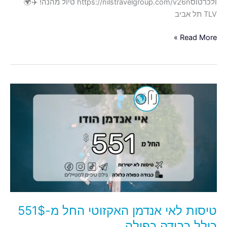
ולכרטוסhttps://nilstravelgroup.com/v26n טיול מהנה! ✈️🌍
TLV תל אביב
Read More »
טיסות
לאי
אנדמן
האקזוטי
החל
מ-551$
כולל
כבודה
כפולה
טיסות לאי אנדמן האקזוטי החל מ-551$
כולל כבודה כפולה