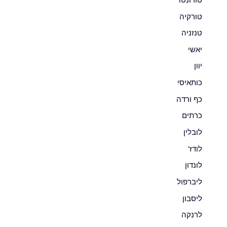
טורקיה
טנזניה
יאשי
יוון
כותאיסי
כף ורדה
כרתים
לובלין
לודז'
לונדון
ליברפול
ליסבון
לרנקה