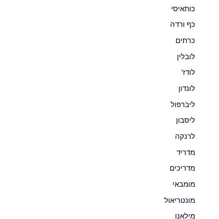
כותאיסי
כף ורדה
כרתים
לובלין
לודז'
לונדון
ליברפול
ליסבון
לרנקה
מדריד
מדריכים
מומבאי
מונטריאול
מילאנו