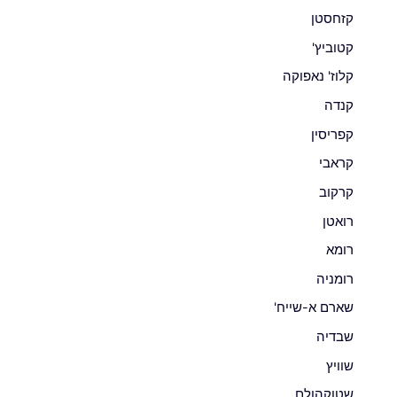
קזחסטן
קטוביץ'
קלוז' נאפוקה
קנדה
קפריסין
קראבי
קרקוב
רואטן
רומא
רומניה
שארם א-שייח'
שבדיה
שוויץ
שטוקהולם