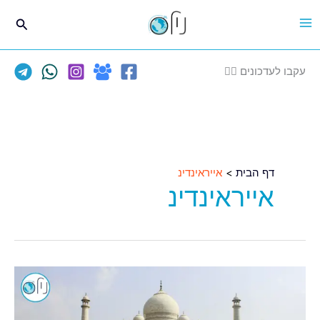
ילוג
חיפוש
תוכן
עקבו לעדכונים 👈🏽
דף הבית
אייראינדינ
אייראינדינ
טיסות
ישירות
לניו