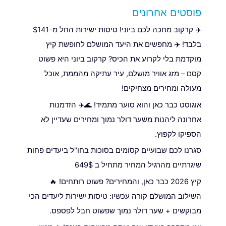
פוסטים אחרונים
✈️ קרקוב מחכה לכם ביוני! טיסות ישירות החל מ-$141
בלבד! ✈️ מחפשים את היעד המושלם לחופשת קיץ
מוקדמת בלי לקרוע את הכיס? קרקוב ביוני היא פשוט
קסם – מזג אוויר מושלם, עיר עתיקה מהממת, אוכל
מעולה ומחירים מצחיקים!
אוגוסט כבר כאן והוא סוער מתמיד! 🌊✈️ הזדמנות
אחרונה ליהנות משער דולר נמוך ומחירים שעדיין לא
הספיקו לקפוץ.
סגרנו לכם שבועיים קסומים בסוכות בחו"ל ביעדים פחות
שיגרתיים מהרגיל המחיר מתחיל ב 649$
קיץ 2026 כבר כאן, והמחירים? פשוט רותחים! 🔥
השילוב המושלם קורה עכשיו: טיסות ישירות ליעדים הכי
מבוקשים + שער דולר נמוך שפשוט חבל לפספס.