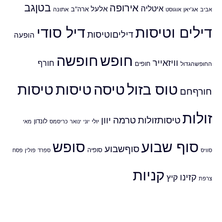
אירופה
בטןגב
איטליה
אלעל
ארה"ב
אביב
אג'יאן
אוגוסט
אתונה
דילים וטיסות
דיל סודי
דיליםוטיסות
הופעה
חופש
חופשה
וויזאייר
חורף
חופים
החופשהגדול
טוס בזול
טיסה
טיסות
טיסות
חורףחם
זולות
טיסותזולות
טרמה
יוון
לונדון
יולי
יוני
ינואר
כריסמס
מאי
סוף שבוע
סופש
סוףשבוע
סופיה
סוויס
ספרד
פולין
פסח
קניות
קזינו
קיץ
צרפת