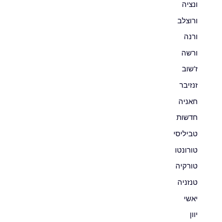
ונציה
ורוצלב
ורנה
ורשה
ז'שוב
זנזיבר
חאניה
חדשות
טביליסי
טורונטו
טורקיה
טנזניה
יאשי
יוון