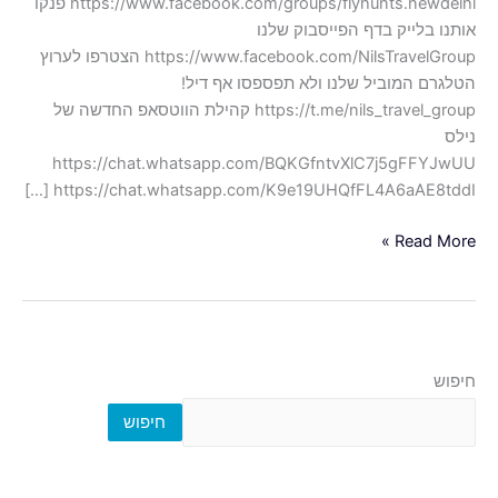
https://www.facebook.com/groups/flyhunts.newdelhi פנקו
אותנו בלייק בדף הפייסבוק שלנו
https://www.facebook.com/NilsTravelGroup הצטרפו לערוץ
הטלגרם המוביל שלנו ולא תפספסו אף דיל!
https://t.me/nils_travel_group קהילת הווטסאפ החדשה של
נילס
https://chat.whatsapp.com/BQKGfntvXlC7j5gFFYJwUU
https://chat.whatsapp.com/K9e19UHQfFL4A6aAE8tddI […]
Read More »
חיפוש
חיפוש