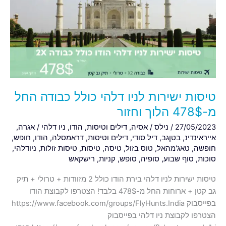
דלהי
כולל
כבודה
החל
מ-478$
הלוך
וחזור
טיסות ישירות לניו דלהי כולל כבודה החל
מ-478$ הלוך וחזור
27/05/2023
/
נילס
/
אסיה
,
דילים וטיסות
,
הודו
,
ניו דלהי
/
אגרה
,
אייראינדינ
,
בטןגב
,
דיל סודי
,
דילים וטיסות
,
דראמסלה
,
הודו
,
חופש
,
חופשה
,
טאג'מהאל
,
טוס בזול
,
טיסה
,
טיסות
,
טיסות זולות
,
ניודלהי
,
סוכות
,
סוף שבוע
,
סופיה
,
סופש
,
קניות
,
רישקאש
טיסות ישירות לניו דלהי בירת הודו כולל 2 מזוודות + טרולי + תיק
גב קטן + ארוחות החל מ-478$ בלבד! הצטרפו לקבוצת הודו
בפייסבוק https://www.facebook.com/groups/FlyHunts.India
הצטרפו לקבוצת ניו דלהי בפייסבוק