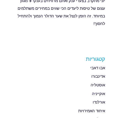
יוני מתקרב בצעדי ענק ואתם מרוויחים בענק! ✈️ מגוון
עצום של טיסות ליעדים הכי שווים במחירים משתלמים
במיוחד. זה הזמן לנצל את שער הדולר הנמוך ולהתחיל
לחסוך!
קטגוריות
אבו דאבי
אדינבורו
אוסטליה
אוקייניה
אורלנדו
איחוד האמירויות