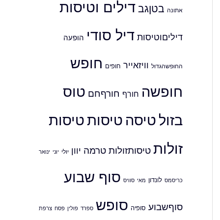
דילים וטיסות
בטןגב
אתונה
דיל סודי
דיליםוטיסות
הופעה
חופש
וויזאייר
חופים
החופשהגדול
חופשה
טוס
חורףחם
חורף
בזול
טיסה
טיסות
טיסות
זולות
טיסותזולות
טרמה
יוון
יולי
יוני
ינואר
סוף שבוע
לונדון
כריסמס
סוויס
מאי
סופש
סוףשבוע
סופיה
ספרד
פולין
צרפת
פסח