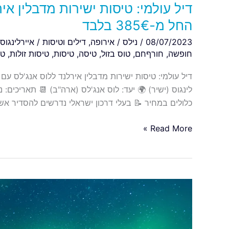
דיל עולמי: טיסות ישירות מדבלין איר
החל מ-385€ בלבד
08/07/2023
/
נילס
/
אירופה
,
דילים וטיסות
/
איירלינגוס
חופשה
,
חורףחם
,
טוס בזול
,
טיסה
,
טיסות
,
טיסות זולות
,
ט
כלולים במחיר 📝 בעלי דרכון ישראלי נדרשים להסדיר אש
Read More »
מוותרים
השנה
על
לפלנד