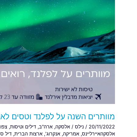
וטסים
לאלסקה
וחוזים
בזוהר
הצפוני
המרהיב
מוותרים השנה על לפלנד וטסים לאל
20/11/2022
/
נילס
/
אלסקה
,
ארה"ב
,
דילים וטיסות
,
צפון
אלסקהאיירליינס
,
אמריקה
,
אנקרוג'
,
ארצות הברית
,
דיל סו