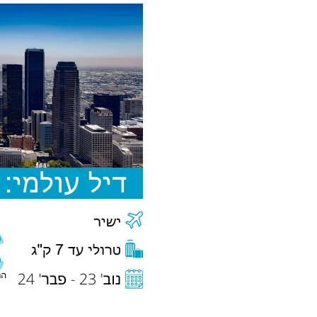
עולמי:
טיסות
ישירות
מדבלין
אירלנד
ללוס
אנג'לס
עם
אייר
לינגוס
החל
מ-385€
בלבד