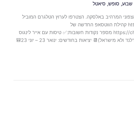
שבוע
,
סופש
,
סיאטל
צפוני המרהיב באלסקה. הצטרפו לערוץ הטלגרם המוביל
שלנו ולא תפספסו אף דיל!https://t.me/nils_travel_group קהילת הווטסאפ החדשה של
נילסhttps://chat.whatsapp.com/K9e19UHQfFL4A6aAE8tddI מספר נקודות חשובות:✅ טיסות עם אייר לינגוס
ואלסקה איירליינס🌍 טיסות לא ישירות (יציאות מדבלין אירלנד ולא מישראל)📆 יציאות בחודשים: ינואר 23 – יוני 23🎒