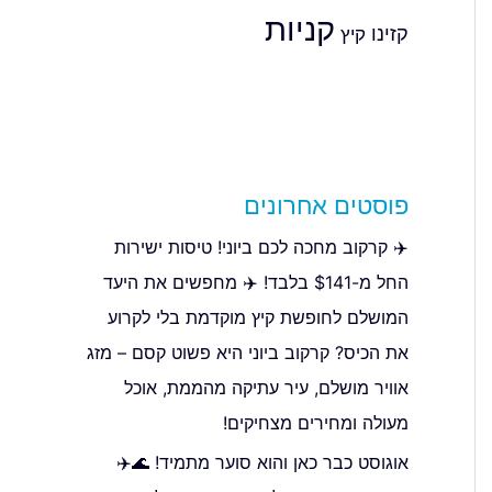
קניות
קזינו
קיץ
פוסטים אחרונים
✈️ קרקוב מחכה לכם ביוני! טיסות ישירות
החל מ-$141 בלבד! ✈️ מחפשים את היעד
המושלם לחופשת קיץ מוקדמת בלי לקרוע
את הכיס? קרקוב ביוני היא פשוט קסם – מזג
אוויר מושלם, עיר עתיקה מהממת, אוכל
מעולה ומחירים מצחיקים!
אוגוסט כבר כאן והוא סוער מתמיד! 🌊✈️