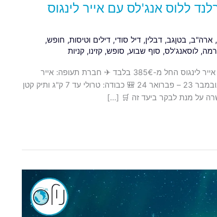
לנד ללוס אנג'לס עם אייר לינגוס
,
ארה"ב
,
בטןגב
,
דבלין
,
דיל סודי
,
דילים וטיסות
,
חופש
,
רמה
,
לוסאנג'לס
,
סוף שבוע
,
סופש
,
קזינו
,
קניות
דיל עולמי: טיסות ישירות מדבלין אירלנד ללוס אנג'לס עם אייר לינגוס החל מ-385€ בלבד ✈ חברת תעופה: אייר
לינגוס (ישיר) 🌍 יעד: לוס אנג'לס (ארה"ב) 📆 תאריכים: נובמבר 23 – פברואר 24 🎒 כבודה: טרולי עד 7 ק"ג ותיק קטן
רה על מנת לבקר ביעד זה 🛒 […]