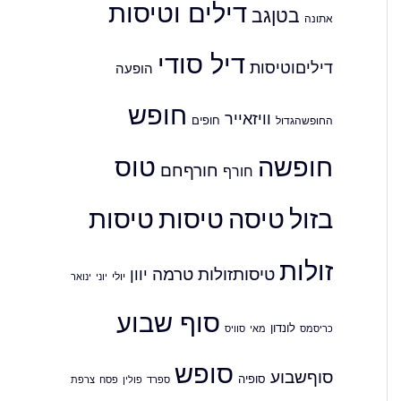
דילים וטיסות
בטןגב
אתונה
דיל סודי
דיליםוטיסות
הופעה
חופש
וויזאייר
חופים
החופשהגדול
חופשה
טוס
חורףחם
חורף
בזול
טיסה
טיסות
טיסות
זולות
טיסותזולות
טרמה
יוון
יולי
יוני
ינואר
סוף שבוע
לונדון
כריסמס
סוויס
מאי
סופש
סוףשבוע
סופיה
ספרד
פולין
צרפת
פסח