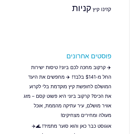
קניות
קזינו
קיץ
פוסטים אחרונים
✈️ קרקוב מחכה לכם ביוני! טיסות ישירות
החל מ-$141 בלבד! ✈️ מחפשים את היעד
המושלם לחופשת קיץ מוקדמת בלי לקרוע
את הכיס? קרקוב ביוני היא פשוט קסם – מזג
אוויר מושלם, עיר עתיקה מהממת, אוכל
מעולה ומחירים מצחיקים!
אוגוסט כבר כאן והוא סוער מתמיד! 🌊✈️