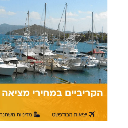
מבודפשט
לפורטו
ריקו
ואיי
הבתולה
החל
מ-480
אירו
הלוך
חזור