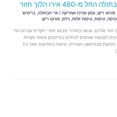
480 אירו הלוך חזור
פורטו ריקו
,
צפון ומרכז אמריקה
/
איי הבתולה
,
בריטיש
טיסה
,
טיסות
,
טיסות זולות
,
נילס
,
פורטו ריקו
ים יותר אליכם. עכשיו במחירי מבצע חסרי תקדים עם חברות
רפו לקבוצת שותפים לטיולים בפייסבוק מספר נקודות
חשובות: טיסות עם מגוון חברות תעופה טיסות לא ישירות (יציאות מבודפשט הונגריה) יציאות בחודשים ינואר 23