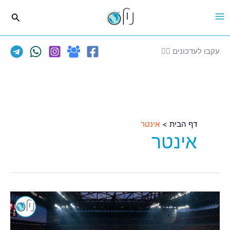
ילוג
חיפוש
תוכן
עקבו לעדכונים 👈🏽
דף הבית
אינטר
אינטר
ינואר
משוגע
עם