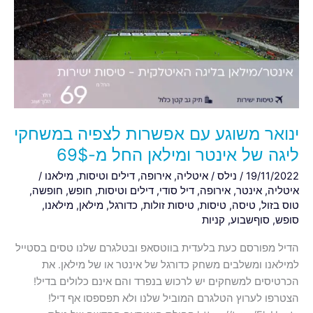
אפשרות
לצפיה
במשחקי
ליגה
של
אינטר
ומילאן
החל
ינואר משוגע עם אפשרות לצפיה במשחקי
מ-69$
ליגה של אינטר ומילאן החל מ-69$
19/11/2022
/
נילס
/
איטליה
,
אירופה
,
דילים וטיסות
,
מילאנו
/
איטליה
,
אינטר
,
אירופה
,
דיל סודי
,
דילים וטיסות
,
חופש
,
חופשה
,
טוס בזול
,
טיסה
,
טיסות
,
טיסות זולות
,
כדורגל
,
מילאן
,
מילאנו
,
סופש
,
סוףשבוע
,
קניות
הדיל מפורסם כעת בלעדית בווטסאפ ובטלגרם שלנו טסים בסטייל
למילאנו ומשלבים משחק כדורגל של אינטר או של מילאן. את
הכרטיסים למשחקים יש לרכוש בנפרד והם אינם כלולים בדיל!
הצטרפו לערוץ הטלגרם המוביל שלנו ולא תפספסו אף דיל!