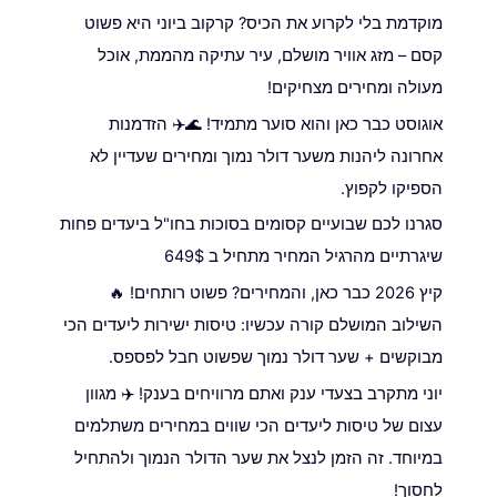
מוקדמת בלי לקרוע את הכיס? קרקוב ביוני היא פשוט
קסם – מזג אוויר מושלם, עיר עתיקה מהממת, אוכל
מעולה ומחירים מצחיקים!
אוגוסט כבר כאן והוא סוער מתמיד! 🌊✈️ הזדמנות
אחרונה ליהנות משער דולר נמוך ומחירים שעדיין לא
הספיקו לקפוץ.
סגרנו לכם שבועיים קסומים בסוכות בחו"ל ביעדים פחות
שיגרתיים מהרגיל המחיר מתחיל ב 649$
קיץ 2026 כבר כאן, והמחירים? פשוט רותחים! 🔥
השילוב המושלם קורה עכשיו: טיסות ישירות ליעדים הכי
מבוקשים + שער דולר נמוך שפשוט חבל לפספס.
יוני מתקרב בצעדי ענק ואתם מרוויחים בענק! ✈️ מגוון
עצום של טיסות ליעדים הכי שווים במחירים משתלמים
במיוחד. זה הזמן לנצל את שער הדולר הנמוך ולהתחיל
לחסוך!