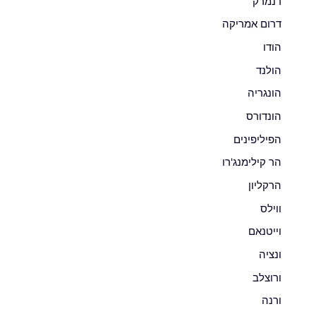
דנמרק
דרום אמריקה
הודו
הולנד
הונגריה
הונדורס
הפיליפינים
הר קילימנג'רו
הרקליון
ווילס
וייטנאם
ונציה
ורוצלב
ורנה