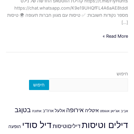
https://t.me/FlyHunts קהילת הווטסאפ החדשה של נילס
https://chat.whatsapp.com/K9e19UHQfFL4A6aAE8tddI
מספר נקודות חשובות: ✅ טיסות עם מגוון חברות תעופה 🌍 טיסות
[…]
Read More »
חיפוש
חיפוש
אירופה
בטןגב
איטליה
אלעל
ארה"ב
אביב
אג'יאן
אוגוסט
אתונה
דילים וטיסות
דיל סודי
דיליםוטיסות
הופעה