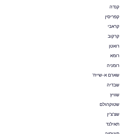
קנדה
קפריסין
קראבי
קרקוב
רואטן
רומא
רומניה
שארם א-שייח'
שבדיה
שוויץ
שטוקהולם
שצ'צ'ין
תאילנד
תוניסיה