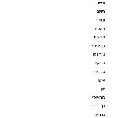
ורשה
ז'שוב
זנזיבר
חאניה
חדשות
טביליסי
טורונטו
טורקיה
טנזניה
יאשי
יוון
כותאיסי
כף ורדה
כרתים