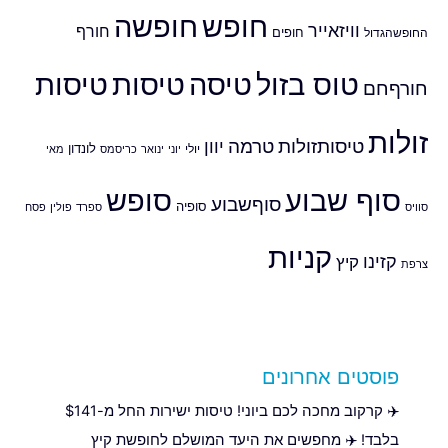
חופש
חופשה
וויזאייר
חורף
חופים
החופשהגדול
טוס בזול
טיסה
טיסות
טיסות
חורףחם
זולות
טיסותזולות
טרמה
יוון
לונדון
יולי
יוני
ינואר
כריסמס
מאי
סוף שבוע
סופש
סוףשבוע
סופיה
סוויס
ספרד
פולין
פסח
קניות
קזינו
קיץ
צרפת
פוסטים אחרונים
✈️ קרקוב מחכה לכם ביוני! טיסות ישירות החל מ-$141
בלבד! ✈️ מחפשים את היעד המושלם לחופשת קיץ