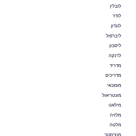
לובלין
לודז'
לונדון
ליברפול
ליסבון
לרנקה
מדריד
מדריכים
מומבאי
מונטריאול
מילאנו
מלזיה
מלטה
מנצ'סטר