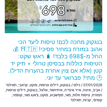
טיסות
ליעד
הכי
אהוב
במזרח
במחיר
פסיכי!
בנגקוק מחכה לכם! טיסות ליעד הכי
🇹🇭
⛩️
אהוב במזרח במחיר פסיכי! 🇹🇭⛩️ 💰
💰
החל מ-698$ בלבד! 🧳 ראש שקט:
החל
הטיסות כוללות בבסיסן טרולי + תיק יד
מ-698$
קטן (אלא אם צוין אחרת בהערות הדיל).
בלבד!
🧳
🕒 מתי? פברואר עד יוני.
ראש
07/01/2026
/
נילס
/
בנגקוק
,
דילים וטיסות
,
פוקט
,
קראבי
,
תאילנד
שקט:
/
אביב
,
איטה
,
אייר אינדיה
,
איתיחאד
,
אלעל
,
בנגקוק
,
דילים וטיסות
,
הטיסות
המזרח
,
טיסות זולות
,
מאי
,
סוףשבוע
,
פוקט
,
צ'אנג מאי
,
קוסמוי
,
כוללות
קופיפי
,
קניות
,
תאילנד
בבסיסן