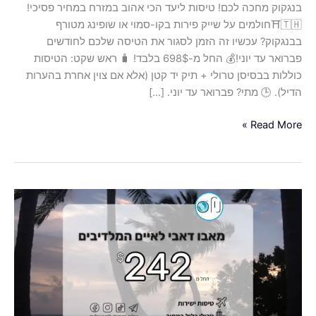
בנגקוק מחכה לכם! טיסות ליעד הכי אהוב במזרח במחיר פסיכי!
טרולי
🇹🇭⛩️חולמים על שייק פירות בקו-סמוי או שופינג מטורף
+
בבנגקוק? עכשיו זה הזמן לסגור את הטיסה שלכם לחודשים
תיק
פברואר עד יוני!💰 החל מ-698$ בלבד! 🧳 ראש שקט: הטיסות
יד
כוללות בבסיסן טרולי + תיק יד קטן (אלא אם צוין אחרת בהערות
קטן
הדיל). 🕒 מתי? פברואר עד יוני. […]
(אלא
אם
Read More »
צוין
אחרת
בהערות
הדיל).
דיל
🕒
עולמי!
מתי?
טיסות
פברואר
מאבו
עד
דאבי
יוני.
למלדיבים
החל
מ-242$