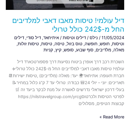
כולל
טרולי
דיל עולמי! טיסות מאבו דאבי למלדיבים
החל מ-242$ כולל טרולי
11/05/2024
/
נילס
/
דילים וטיסות
/
איתיחאד
,
דיל סודי
,
דילים
וטיסות
,
חופש
,
חופשה
,
טוס בזול
,
טיסה
,
טיסות
,
טיסות זולות
,
מאלה
,
מלדיבים
,
סוף שבוע
,
סופש
,
קיץ
,
קניות
השכרת רכב דרך אופרן ביטוח נסיעות דרך פספורטכארד דיל
עולמי! טיסות מאבו דאבי למלדיבים החל מ-242$ כולל טרולי✈️
חברת תעופה: אתיחאד🌍 יעד: מאלה (מלדיבים) ,טיסות ישירות📆
תאריכים: יוני – יולי 24🎒 כבודה: טרולי עד 7 ק"ג כלול במחיר📝
בעלי דרכון ישראלי נדרשים לאשרה על מנת לבקר ביעד זה 🛒
לפרטי הטיסות ולכרטוסhttps://nilstravelgroup.com/yrcg
קבוצות הטיפים, מסלולים
Read More »