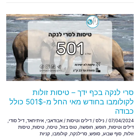
סרי
לנקה
בכף
ידך
–
טיסות
זולות
לקולומבו
בחודש
מאי
סרי לנקה בכף ידך – טיסות זולות
החל
מ-501$
לקולומבו בחודש מאי החל מ-501$ כולל
כולל
כבודה
כבודה
07/04/2024
/
נילס
/
דילים וטיסות
/
אבודאבי
,
איתיחאד
,
דיל סודי
,
דילים וטיסות
,
חופש
,
חופשה
,
טוס בזול
,
טיסה
,
טיסות
,
טיסות
זולות
,
סוף שבוע
,
סופש
,
סרילנקה
,
קולומבו
,
קניות