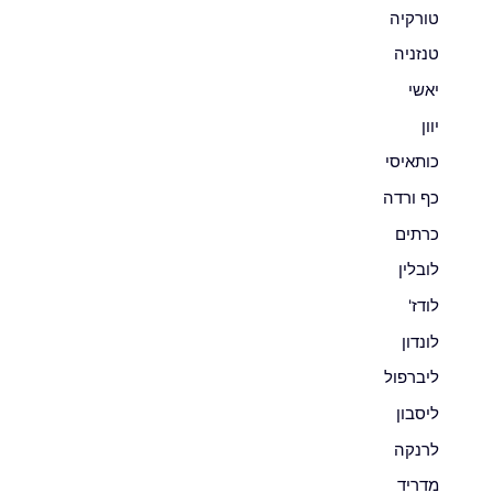
טורקיה
טנזניה
יאשי
יוון
כותאיסי
כף ורדה
כרתים
לובלין
לודז'
לונדון
ליברפול
ליסבון
לרנקה
מדריד