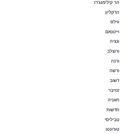
הר קילימנג'רו
הרקליון
ווילס
וייטנאם
ונציה
ורוצלב
ורנה
ורשה
ז'שוב
זנזיבר
חאניה
חדשות
טביליסי
טורונטו