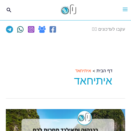
ילוג
חיפוש
תוכן
עקבו לעדכונים 👈🏽
דף הבית
איתיחאד
איתיחאד
בנגקוק
מחכה
לכם!