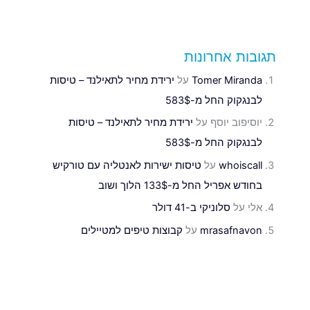
תגובות אחרונות
Tomer Miranda
על
ירידת מחיר לתאילנד – טיסות
לבנגקוק החל מ-583$
יוסיפוב יוסף
על
ירידת מחיר לתאילנד – טיסות
לבנגקוק החל מ-583$
whoiscall
על
טיסות ישירות לאנטליה עם טורקיש
בחודש אפריל החל מ-133$ הלוך ושוב
אלי
על
סלוניקי ב-41 דולר
mrasafnavon
על
קבוצות טיפים למטיילים