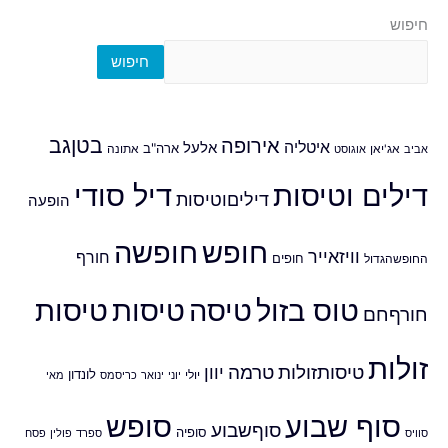
חיפוש
חיפוש
אירופה
בטןגב
איטליה
אלעל
ארה"ב
אביב
אג'יאן
אוגוסט
אתונה
דילים וטיסות
דיל סודי
דיליםוטיסות
הופעה
חופש
חופשה
וויזאייר
חורף
חופים
החופשהגדול
טוס בזול
טיסה
טיסות
טיסות
חורףחם
זולות
טיסותזולות
טרמה
יוון
לונדון
יולי
יוני
ינואר
כריסמס
מאי
סוף שבוע
סופש
סוףשבוע
סופיה
סוויס
ספרד
פולין
פסח