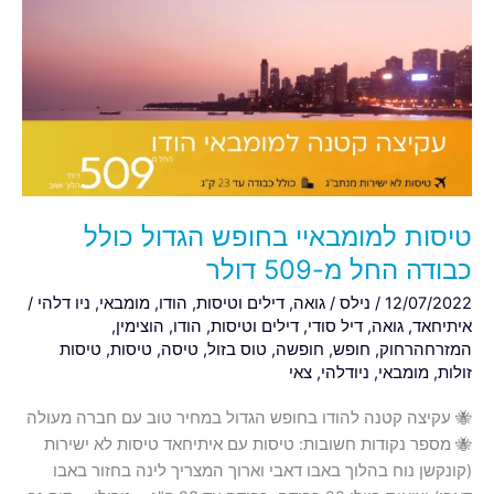
בחופש
הגדול
כולל
כבודה
החל
מ-509
דולר
טיסות למומבאיי בחופש הגדול כולל
כבודה החל מ-509 דולר
12/07/2022
/
נילס
/
גואה
,
דילים וטיסות
,
הודו
,
מומבאי
,
ניו דלהי
/
איתיחאד
,
גואה
,
דיל סודי
,
דילים וטיסות
,
הודו
,
הוצימין
,
המזרחהרחוק
,
חופש
,
חופשה
,
טוס בזול
,
טיסה
,
טיסות
,
טיסות
זולות
,
מומבאי
,
ניודלהי
,
צאי
🐝 עקיצה קטנה להודו בחופש הגדול במחיר טוב עם חברה מעולה
🐝 מספר נקודות חשובות: טיסות עם איתיחאד טיסות לא ישירות
(קונקשן נוח בהלוך באבו דאבי וארוך המצריך לינה בחזור באבו