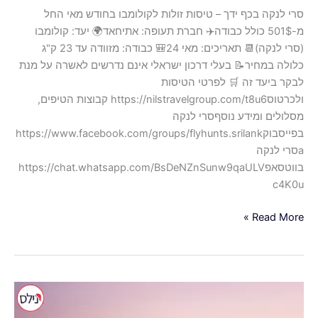
סרי לנקה בכף ידך – טיסות זולות לקולומבו בחודש מאי החל
מ-501$ כולל כבודה✈️ חברת תעופה: אתיחאד🌍 יעד: קולומבו
(סרי לנקה)📆 תאריכים: מאי 24🎒 כבודה: מזוודה עד 23 ק"ג
כלולה במחיר📝 בעלי דרכון ישראלי אינם נדרשים לאשרה על מנת
לבקר ביעד זה 🛒 לפרטי הטיסות
ולכרטוסhttps://nilstravelgroup.com/t8u6 קבוצות הטיפים,
מסלולים ומידע נוסףסרי לנקה
בפייסבוקhttps://www.facebook.com/groups/flyhunts.srilank
aסרי לנקה
בווטסאפhttps://chat.whatsapp.com/BsDeNZnSunw9qaULV
c4K0u
Read More »
טיסות
למומבאיי