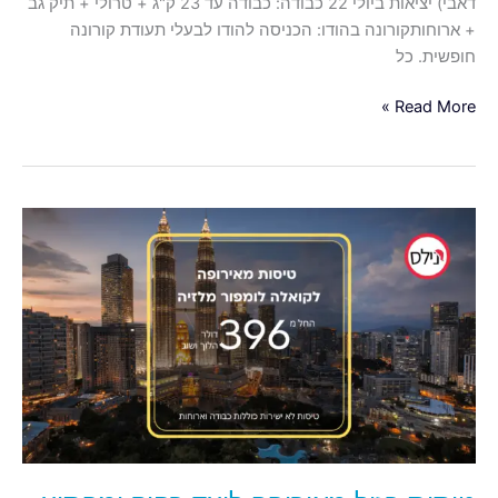
דאבי) יציאות ביולי 22 כבודה: כבודה עד 23 ק"ג + טרולי + תיק גב
+ ארוחותקורונה בהודו: הכניסה להודו לבעלי תעודת קורונה
חופשית. כל
Read More »
טיסות
בזול
מאירופה
ליעד
רחוק
ומפתיע,
קואלה
לומפור
מלזיה
החל
מ-398