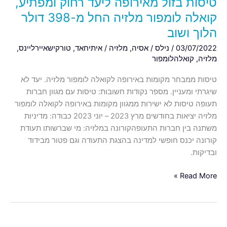
טיסות בזול מאירופה ליעד רחוק ומפתיע,
דולר
קואלה לומפור מלזיה החל מ-398 דולר
הלוך
הלוך ושוב
ושוב
03/07/2022
/
נילס
/
אסיה
,
מלזיה
/
איתיחאד
,
טורקישאיירליינס
,
מלזיה
,
קואלהלומפור
טיסות ממבחר מקומות באירופה לקואלה לומפור מלזיה. יעד לא
שיגרתי ומעניין. מספר נקודות חשובות: טיסות עם מגוון חברות
תעופה טיסות לא ישירות ממגוון מקומות באירופה לקואלה לומפור
מלזיה יציאות בחודשים מרץ 2023 – יוני 2023 כבודה: מדיניות
משתנה בין חברות התעופהקורונה במלזיה: מי שברשותו תעודת
קורונה יכנס חופשי למדינה בהצגת התעודה וגם פטור מבידוד
ובדיקות.
Read More »