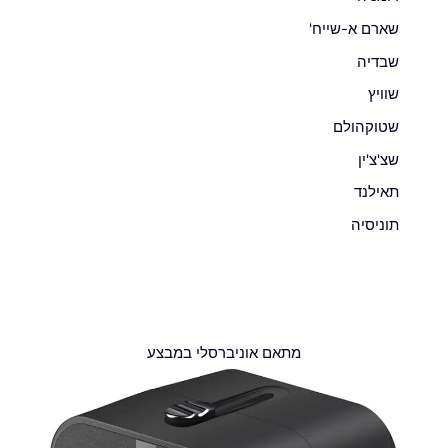
שארם א-שייח'
שבדיה
שוויץ
שטוקהולם
שצ'צ'ין
תאילנד
תוניסיה
מתאם אוניברסלי במבצע