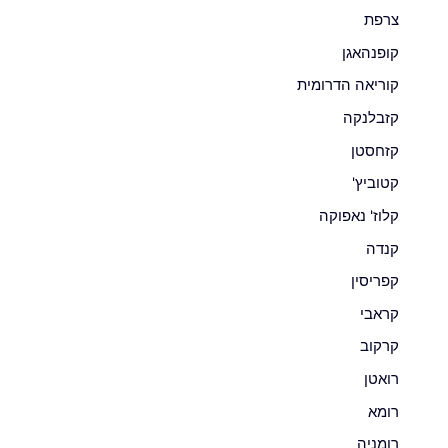
צרפת
קופנהאגן
קוריאה הדרומית
קזבלנקה
קזחסטן
קטוביץ'
קלוז' נאפוקה
קנדה
קפריסין
קראבי
קרקוב
רואטן
רומא
רומניה