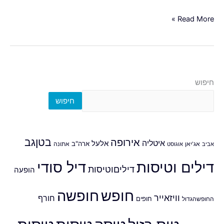
Read More »
חיפוש
חיפוש
אירופה
בטןגב
איטליה
אלעל
ארה"ב
אביב
אג'יאן
אוגוסט
אתונה
דילים וטיסות
דיל סודי
דיליםוטיסות
הופעה
חופש
חופשה
וויזאייר
חורף
חופים
החופשהגדול