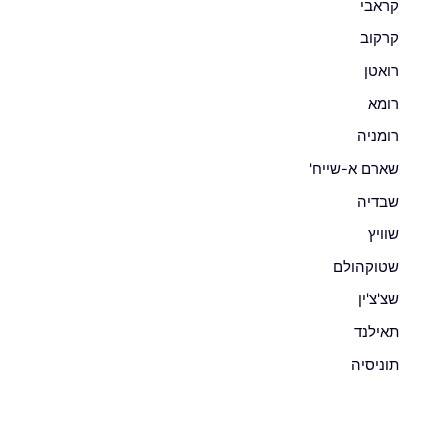
קראבי
קרקוב
רואטן
רומא
רומניה
שארם א-שייח'
שבדיה
שוויץ
שטוקהולם
שצ'צ'ין
תאילנד
תוניסיה