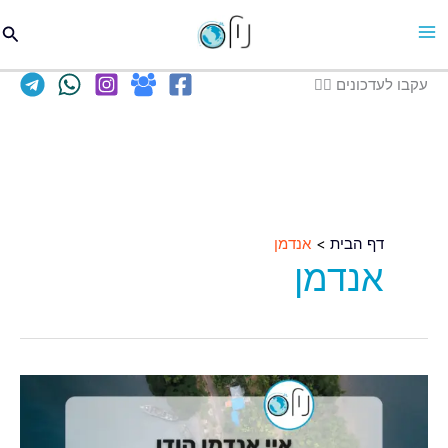
וג
חיפו
כן
עקבו לעדכונים 👈🏽
דף הבית
אנדמן
אנדמן
טיסות
לאי
אנדמן