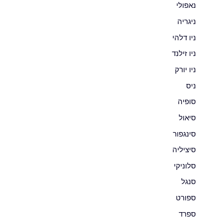
נאפולי
ניגריה
ניו דלהי
ניו זילנד
ניו יורק
ניס
סופיה
סיאול
סינגפור
סיציליה
סלוניקי
סנגל
ספורט
ספרד