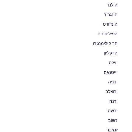
הולנד
הונגריה
הונדורס
הפיליפינים
הר קילימנג'רו
הרקליון
ווילס
וייטנאם
ונציה
ורוצלב
ורנה
ורשה
ז'שוב
זנזיבר