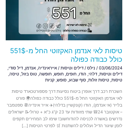
האקזוטי
החל
מ-551$
כולל
כבודה
כפולה
טיסות לאי אנדמן האקזוטי החל מ-551$
כולל כבודה כפולה
03/06/2024
/
נילס
/
דילים וטיסות
/
אייראינדיה
,
אנדמן
,
דיל סודי
,
דילים וטיסות
,
דלהי
,
הודו
,
חופים
,
חופש
,
חופשה
,
טוס בזול
,
טיסה
,
טיסות
,
טיסות זולות
,
סוף שבוע
,
סופש
,
קניות
השכרת רכב דרך אופרן ביטוח נסיעות דרך פספורטכארד טיסות
לאי אנדמן האקזוטי החל מ-551$ כולל כבודה כפולה🌍 פורט
בלייר (אי אנדמן), הודו (קונקשיין בדלהי)✈️ אייר אינדיה📆 ספטמבר
– אוקטובר 24🎒 שתי מזוודות עד 23 ק"ג כ"א + טרולי📝 ישראלים
נדרשים באשרה לכניסה להודוחשוב! שימו לב המחירים תקפים
לזמן שיגור הדיל ועלולים להשתנות 🛒 לפרטי הטיסות […]