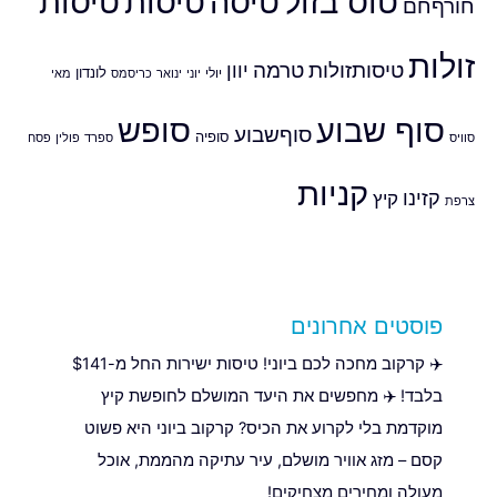
טוס בזול
טיסה
טיסות
טיסות
חורףחם
זולות
טיסותזולות
טרמה
יוון
לונדון
יולי
יוני
ינואר
כריסמס
מאי
סוף שבוע
סופש
סוףשבוע
סופיה
סוויס
ספרד
פולין
פסח
קניות
קזינו
קיץ
צרפת
פוסטים אחרונים
✈️ קרקוב מחכה לכם ביוני! טיסות ישירות החל מ-$141
בלבד! ✈️ מחפשים את היעד המושלם לחופשת קיץ
מוקדמת בלי לקרוע את הכיס? קרקוב ביוני היא פשוט
קסם – מזג אוויר מושלם, עיר עתיקה מהממת, אוכל
מעולה ומחירים מצחיקים!