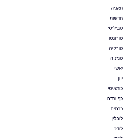
חאניה
חדשות
טביליסי
טורונטו
טורקיה
טנזניה
יאשי
יוון
כותאיסי
כף ורדה
כרתים
לובלין
לודז'