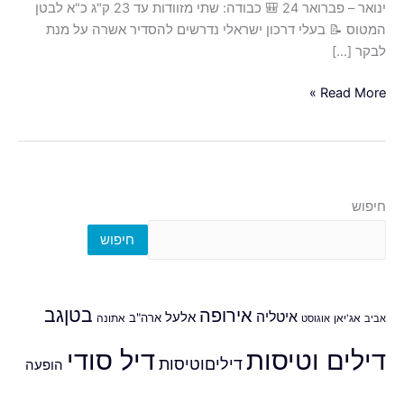
ינואר – פברואר 24 🎒 כבודה: שתי מזוודות עד 23 ק"ג כ"א לבטן
המטוס 📝 בעלי דרכון ישראלי נדרשים להסדיר אשרה על מנת
לבקר […]
Read More »
חיפוש
חיפוש
אירופה
בטןגב
איטליה
אלעל
ארה"ב
אביב
אג'יאן
אוגוסט
אתונה
דילים וטיסות
דיל סודי
דיליםוטיסות
הופעה