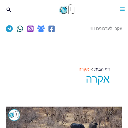
ילוג
חיפוש
תוכן
עקבו לעדכונים 👈🏽
דף הבית
אקרה
אקרה
דיל
עולמי:
טיסות