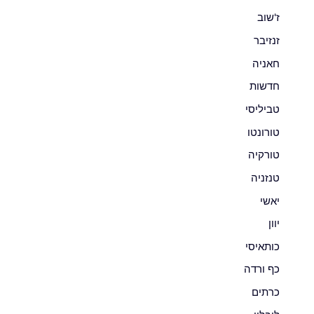
ז'שוב
זנזיבר
חאניה
חדשות
טביליסי
טורונטו
טורקיה
טנזניה
יאשי
יוון
כותאיסי
כף ורדה
כרתים