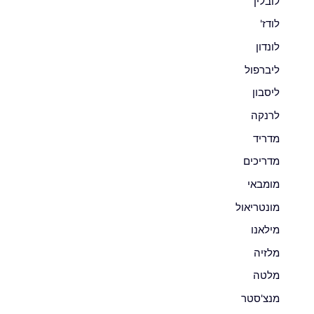
לובלין
לודז'
לונדון
ליברפול
ליסבון
לרנקה
מדריד
מדריכים
מומבאי
מונטריאול
מילאנו
מלזיה
מלטה
מנצ'סטר