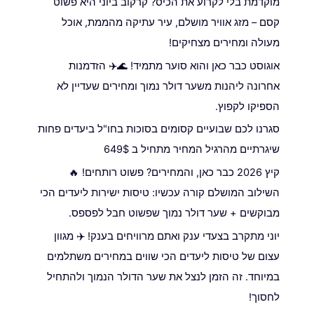
מוקדמת בלי לקרוע את הכיס? קרקוב ביוני היא פשוט
קסם – מזג אוויר מושלם, עיר עתיקה מהממת, אוכל
מעולה ומחירים מצחיקים!
אוגוסט כבר כאן והוא סוער מתמיד! 🌊✈️ הזדמנות
אחרונה ליהנות משער דולר נמוך ומחירים שעדיין לא
הספיקו לקפוץ.
סגרנו לכם שבועיים קסומים בסוכות בחו"ל ביעדים פחות
שיגרתיים מהרגיל המחיר מתחיל ב 649$
קיץ 2026 כבר כאן, והמחירים? פשוט רותחים! 🔥
השילוב המושלם קורה עכשיו: טיסות ישירות ליעדים הכי
מבוקשים + שער דולר נמוך שפשוט חבל לפספס.
יוני מתקרב בצעדי ענק ואתם מרוויחים בענק! ✈️ מגוון
עצום של טיסות ליעדים הכי שווים במחירים משתלמים
במיוחד. זה הזמן לנצל את שער הדולר הנמוך ולהתחיל
לחסוך!