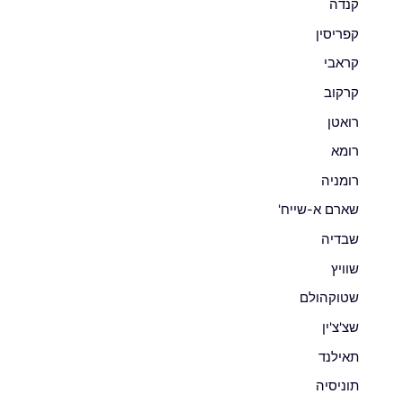
קנדה
קפריסין
קראבי
קרקוב
רואטן
רומא
רומניה
שארם א-שייח'
שבדיה
שוויץ
שטוקהולם
שצ'צ'ין
תאילנד
תוניסיה