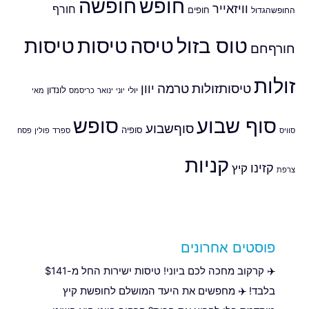
חופש
חופשה
וויזאייר
חורף
חופים
החופשהגדול
טוס בזול
טיסה
טיסות
טיסות
חורףחם
זולות
טיסותזולות
טרמה
יוון
לונדון
יולי
יוני
ינואר
כריסמס
מאי
סוף שבוע
סופש
סוףשבוע
סופיה
סוויס
ספרד
פולין
פסח
קניות
קזינו
קיץ
צרפת
פוסטים אחרונים
✈️ קרקוב מחכה לכם ביוני! טיסות ישירות החל מ-$141
בלבד! ✈️ מחפשים את היעד המושלם לחופשת קיץ