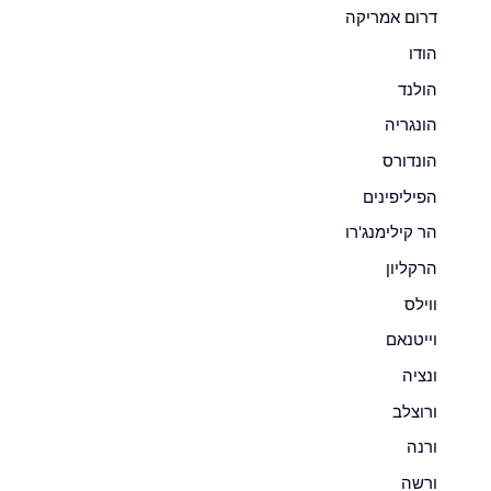
דרום אמריקה
הודו
הולנד
הונגריה
הונדורס
הפיליפינים
הר קילימנג'רו
הרקליון
ווילס
וייטנאם
ונציה
ורוצלב
ורנה
ורשה