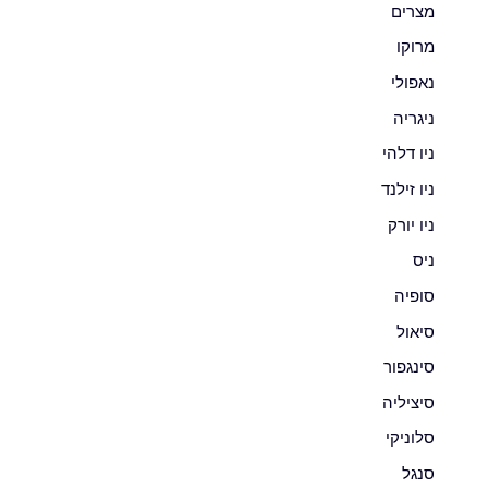
מצרים
מרוקו
נאפולי
ניגריה
ניו דלהי
ניו זילנד
ניו יורק
ניס
סופיה
סיאול
סינגפור
סיציליה
סלוניקי
סנגל