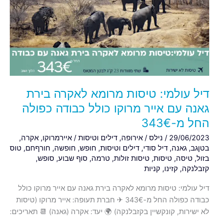
מרומא
לאקרה
בירת
גאנה
עם
אייר
מרוקו
כולל
דיל עולמי: טיסות מרומא לאקרה בירת
כבודה
גאנה עם אייר מרוקו כולל כבודה כפולה
כפולה
החל מ-343€
החל
מ-343€
29/06/2023
/
נילס
/
אירופה
,
דילים וטיסות
/
איירמרוקו
,
אקרה
,
בטןגב
,
גאנה
,
דיל סודי
,
דילים וטיסות
,
חופש
,
חופשה
,
חורףחם
,
טוס
בזול
,
טיסה
,
טיסות
,
טיסות זולות
,
טרמה
,
סוף שבוע
,
סופש
,
קזבלנקה
,
קזינו
,
קניות
דיל עולמי: טיסות מרומא לאקרה בירת גאנה עם אייר מרוקו כולל
כבודה כפולה החל מ-343€ ✈ חברת תעופה: אייר מרוקו (טיסות
לא ישירות, קונקשיין בקזבלנקה) 🌍 יעד: אקרה (גאנה) 📆 תאריכים: