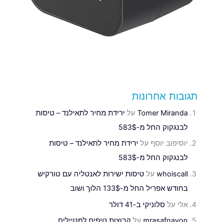
תגובות אחרונות
Tomer Miranda
על
ירידת מחיר לתאילנד – טיסות
לבנגקוק החל מ-583$
יוסיפוב יוסף
על
ירידת מחיר לתאילנד – טיסות
לבנגקוק החל מ-583$
whoiscall
על
טיסות ישירות לאנטליה עם טורקיש
בחודש אפריל החל מ-133$ הלוך ושוב
אלי
על
סלוניקי ב-41 דולר
mrasafnavon
על
קבוצות טיפים למטיילים