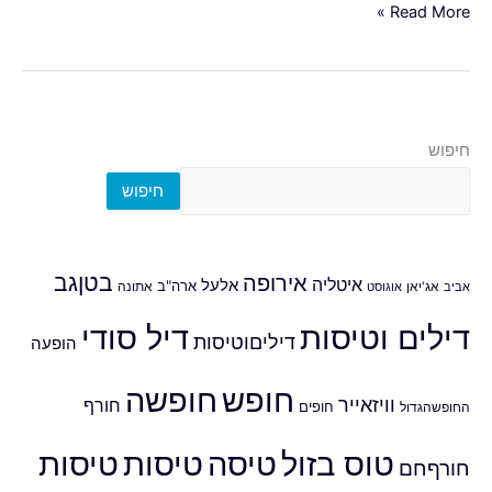
Read More »
חיפוש
חיפוש
אירופה
בטןגב
איטליה
אלעל
ארה"ב
אביב
אג'יאן
אוגוסט
אתונה
דילים וטיסות
דיל סודי
דיליםוטיסות
הופעה
חופש
חופשה
וויזאייר
חורף
חופים
החופשהגדול
טוס בזול
טיסה
טיסות
טיסות
חורףחם