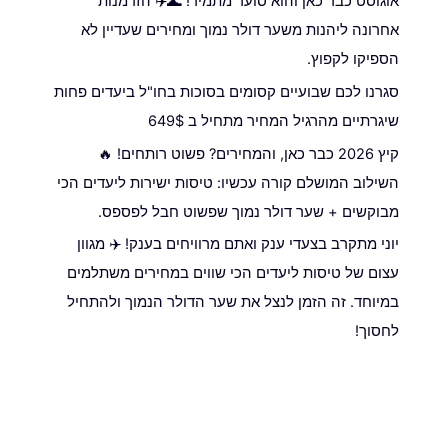
אוגוסט כבר כאן והוא סוער מתמיד! 🌊✈️ הזדמנות
אחרונה ליהנות משער דולר נמוך ומחירים שעדיין לא
הספיקו לקפוץ.
סגרנו לכם שבועיים קסומים בסוכות בחו"ל ביעדים פחות
שיגרתיים מהרגיל המחיר מתחיל ב 649$
קיץ 2026 כבר כאן, והמחירים? פשוט רותחים! 🔥
השילוב המושלם קורה עכשיו: טיסות ישירות ליעדים הכי
מבוקשים + שער דולר נמוך שפשוט חבל לפספס.
יוני מתקרב בצעדי ענק ואתם מרוויחים בענק! ✈️ מגוון
עצום של טיסות ליעדים הכי שווים במחירים משתלמים
במיוחד. זה הזמן לנצל את שער הדולר הנמוך ולהתחיל
לחסוך!