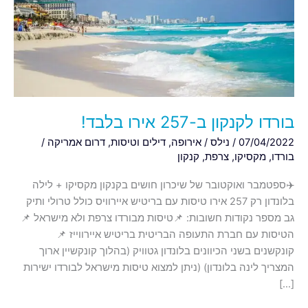
אירו
בלבד!
בורדו לקנקון ב-257 אירו בלבד!
07/04/2022
/
נילס
/
אירופה
,
דילים וטיסות
,
דרום אמריקה
/
בורדו
,
מקסיקו
,
צרפת
,
קנקון
✈️ספטמבר ואוקטובר של שיכרון חושים בקנקון מקסיקו + לילה
בלונדון רק 257 אירו טיסות עם בריטיש איירוויס כולל טרולי ותיק
גב מספר נקודות חשובות: 📌טיסות מבורדו צרפת ולא מישראל 📌
הטיסות עם חברת התעופה הבריטית בריטיש איירווייז 📌
קונקשנים בשני הכיוונים בלונדון גטוויק (בהלוך קונקשיין ארוך
המצריך לינה בלונדון) (ניתן למצוא טיסות מישראל לבורדו ישירות
[…]