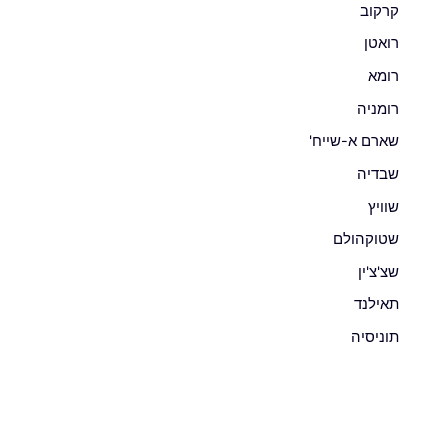
קרקוב
רואטן
רומא
רומניה
שארם א-שייח'
שבדיה
שוויץ
שטוקהולם
שצ'צ'ין
תאילנד
תוניסיה