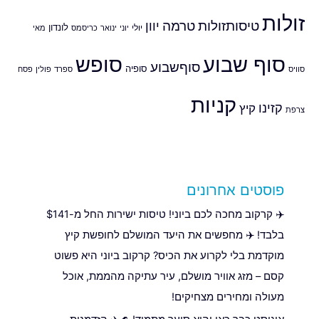
זולות
טיסותזולות
טרמה
יוון
לונדון
יולי
יוני
ינואר
כריסמס
מאי
סוף שבוע
סופש
סוףשבוע
סופיה
סוויס
ספרד
פולין
פסח
קניות
קזינו
קיץ
צרפת
פוסטים אחרונים
✈️ קרקוב מחכה לכם ביוני! טיסות ישירות החל מ-$141
בלבד! ✈️ מחפשים את היעד המושלם לחופשת קיץ
מוקדמת בלי לקרוע את הכיס? קרקוב ביוני היא פשוט
קסם – מזג אוויר מושלם, עיר עתיקה מהממת, אוכל
מעולה ומחירים מצחיקים!