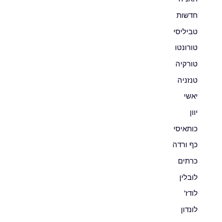
חדשות
טביליסי
טורונטו
טורקיה
טנזניה
יאשי
יוון
כותאיסי
כף ורדה
כרתים
לובלין
לודז'
לונדון