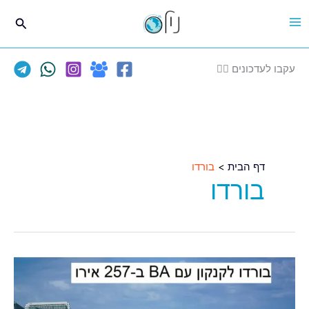
ילוג
חיפוש
תוכן
עקבו לעדכונים 👈🏽
דף הבית
בורדו
בורדו
בורדו
לקנקון
ב-257