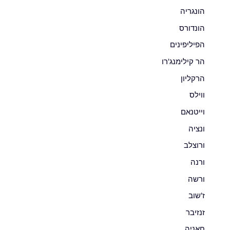
הונגריה
הונדורס
הפיליפינים
הר קילימנג'רו
הרקליון
ווילס
וייטנאם
ונציה
ורוצלב
ורנה
ורשה
ז'שוב
זנזיבר
חאניה