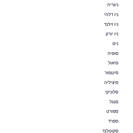
ניגריה
ניו דלהי
ניו זילנד
ניו יורק
ניס
סופיה
סיאול
סינגפור
סיציליה
סלוניקי
סנגל
ספורט
ספרד
סקוטלנד