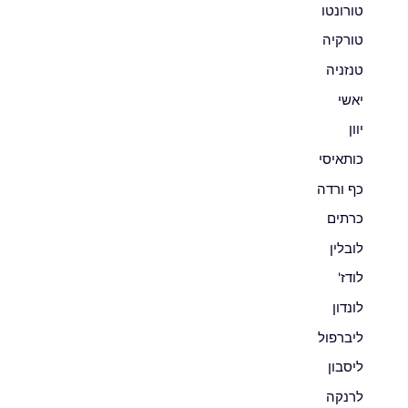
טורונטו
טורקיה
טנזניה
יאשי
יוון
כותאיסי
כף ורדה
כרתים
לובלין
לודז'
לונדון
ליברפול
ליסבון
לרנקה