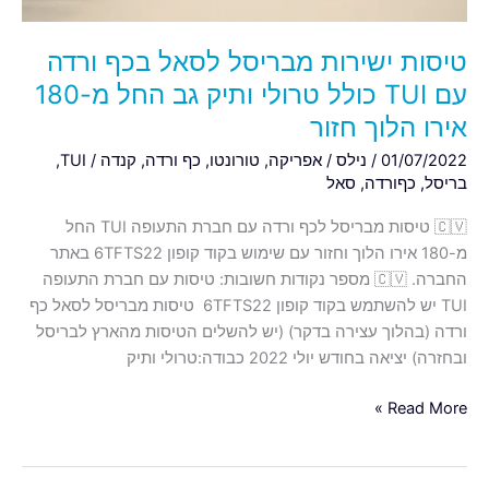
טרולי
ותיק
טיסות ישירות מבריסל לסאל בכף ורדה
גב
עם TUI כולל טרולי ותיק גב החל מ-180
החל
אירו הלוך חזור
מ-180
אירו
01/07/2022
/
נילס
/
אפריקה
,
טורונטו
,
כף ורדה
,
קנדה
/
TUI
,
הלוך
בריסל
,
כףורדה
,
סאל
חזור
🇨🇻 טיסות מבריסל לכף ורדה עם חברת התעופה TUI החל
מ-180 אירו הלוך וחזור עם שימוש בקוד קופון 6TFTS22 באתר
החברה. 🇨🇻 מספר נקודות חשובות: טיסות עם חברת התעופה
TUI יש להשתמש בקוד קופון 6TFTS22 טיסות מבריסל לסאל כף
ורדה (בהלוך עצירה בדקר) (יש להשלים הטיסות מהארץ לבריסל
ובחזרה) יציאה בחודש יולי 2022 כבודה:טרולי ותיק
Read More »