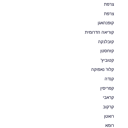
צרפת
צרפת
קופנהאגן
קוריאה הדרומית
קזבלנקה
קזחסטן
קטוביץ'
קלוז' נאפוקה
קנדה
קפריסין
קראבי
קרקוב
רואטן
רומא