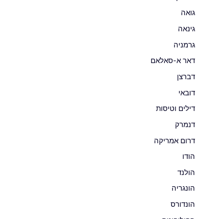
גואה
גינאה
גרמניה
דאר א-סאלאם
דברצן
דובאי
דילים וטיסות
דנמרק
דרום אמריקה
הודו
הולנד
הונגריה
הונדורס