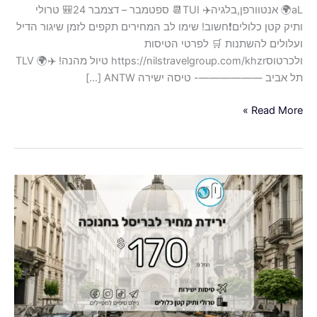
aL🌍 אנטוורפן,בלגיה✈️ TUI📆 ספטמבר – דצמבר 24🎒 טרולי
ותיק קטן כלולים❗️חשוב! שימו לב המחירים תקפים לזמן שיגור הדיל
ועלולים להשתנות 🛒 לפרטי הטיסות
ולכרטוסhttps://nilstravelgroup.com/khzr טיול מהנה! ✈️🌍 TLV
תל אביב ——————- טיסה ישירה ANTW […]
Read More »
ירידת
מחיר
לבריסל
–
טיסות
לבירת
בלגיה
החל