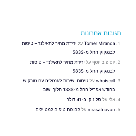
תגובות אחרונות
Tomer Miranda
על
ירידת מחיר לתאילנד – טיסות
לבנגקוק החל מ-583$
יוסיפוב יוסף
על
ירידת מחיר לתאילנד – טיסות
לבנגקוק החל מ-583$
whoiscall
על
טיסות ישירות לאנטליה עם טורקיש
בחודש אפריל החל מ-133$ הלוך ושוב
אלי
על
סלוניקי ב-41 דולר
mrasafnavon
על
קבוצות טיפים למטיילים