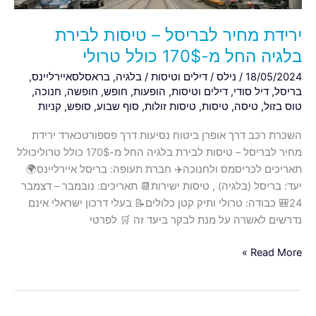
מ-170$
כולל
ירידת מחיר לבריסל – טיסות לבירת
טרולי
בלגיה החל מ-170$ כולל טרולי
18/05/2024
/
נילס
/
דילים וטיסות
/
בלגיה
,
בראסלסאיירליינס
,
בריסל
,
דיל סודי
,
דילים וטיסות
,
הופעות
,
חופש
,
חופשה
,
חנוכה
,
טוס בזול
,
טיסה
,
טיסות
,
טיסות זולות
,
סוף שבוע
,
סופש
,
קניות
השכרת רכב דרך אופרן ביטוח נסיעות דרך פספורטכארד ירידת
מחיר לבריסל – טיסות לבירת בלגיה החל מ-170$ כולל טרוליכולל
תאריכים לכריסמס ולחנוכה✈️ חברת תעופה: בריסל איירליינס🌍
יעד: בריסל (בלגיה) , טיסות ישירות📆 תאריכים: נובמבר – דצמבר
24🎒 כבודה: טרולי ותיק קטן כלולים📝 בעלי דרכון ישראלי אינם
נדרשים לאשרה על מנת לבקר ביעד זה 🛒 לפרטי
Read More »