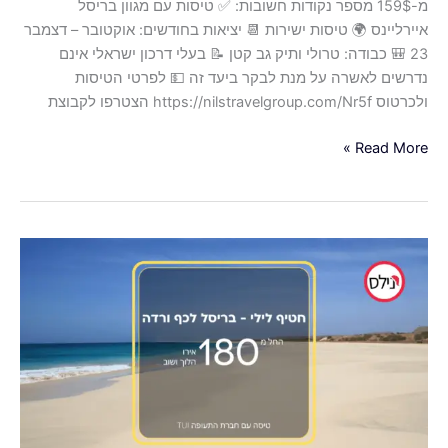
מ-159$ מספר נקודות חשובות: ✅ טיסות עם מגוון בריסל
איירליינס 🌍 טיסות ישירות 📆 יציאות בחודשים: אוקטובר – דצמבר
23 🎒 כבודה: טרולי ותיק גב קטן 📝 בעלי דרכון ישראלי אינם
נדרשים לאשרה על מנת לבקר ביעד זה 💵 לפרטי הטיסות
ולכרטוס https://nilstravelgroup.com/Nr5f הצטרפו לקבוצת
Read More »
טיסות
ישירות
מבריסל
לסאל
בכף
ורדה
עם
TUI
כולל