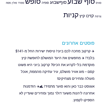
סוף שבוע
סופש
סוףשבוע
סופיה
סוויס
ספרד
פולין
פסח
קניות
קזינו
קיץ
צרפת
פוסטים אחרונים
✈️ קרקוב מחכה לכם ביוני! טיסות ישירות החל מ-$141
בלבד! ✈️ מחפשים את היעד המושלם לחופשת קיץ
מוקדמת בלי לקרוע את הכיס? קרקוב ביוני היא פשוט
קסם – מזג אוויר מושלם, עיר עתיקה מהממת, אוכל
מעולה ומחירים מצחיקים!
אוגוסט כבר כאן והוא סוער מתמיד! 🌊✈️ הזדמנות
אחרונה ליהנות משער דולר נמוך ומחירים שעדיין לא
הספיקו לקפוץ.