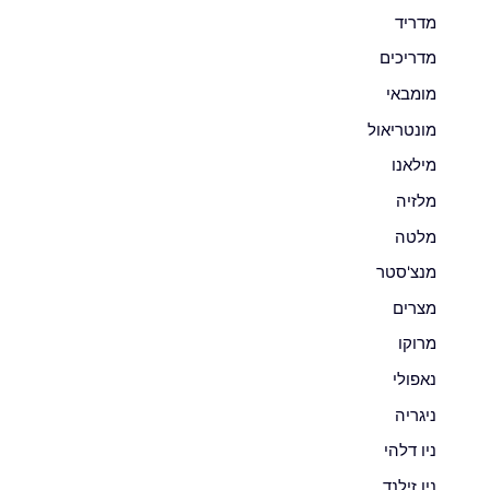
מדריד
מדריכים
מומבאי
מונטריאול
מילאנו
מלזיה
מלטה
מנצ'סטר
מצרים
מרוקו
נאפולי
ניגריה
ניו דלהי
ניו זילנד