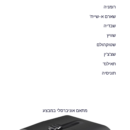
רומניה
שארם א-שייח'
שבדיה
שוויץ
שטוקהולם
שצ'צ'ין
תאילנד
תוניסיה
מתאם אוניברסלי במבצע