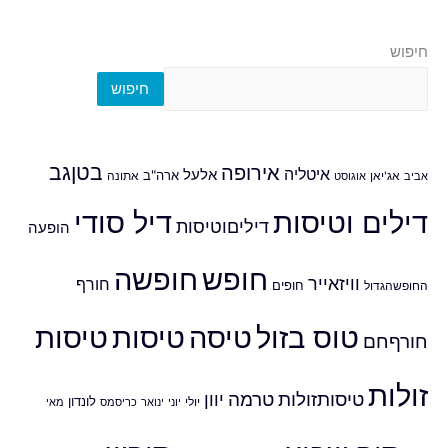
חיפוש
חיפוש
אירופה
בטןגב
איטליה
אלעל
ארה"ב
אביב
אג'יאן
אוגוסט
אתונה
דילים וטיסות
דיל סודי
דיליםוטיסות
הופעה
חופש
חופשה
וויזאייר
חורף
חופים
החופשהגדול
טוס בזול
טיסה
טיסות
טיסות
חורףחם
זולות
טיסותזולות
טרמה
יוון
לונדון
יולי
יוני
ינואר
כריסמס
מאי