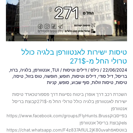
בלגיה
כולל
טרולי
החל
מ-271$
טיסות ישירות לאנטוורפן בלגיה כולל
טרולי החל מ-271$
22/06/2024
/
נילס
/
דילים וטיסות
/
TUI
,
אנטוורפן
,
בלגיה
,
ברוז
,
בריסל
,
דיל סודי
,
דילים וטיסות
,
חופש
,
חופשה
,
טוס בזול
,
טיסה
,
טיסות
,
טיסות זולות
,
סוף שבוע
,
סופש
,
קניות
השכרת רכב דרך אופרן ביטוח נסיעות דרך פספורטכארד טיסות
ישירות לאנטוורפן בלגיה כולל טרולי החל מ-271$קבוצת בריסל
אנטוורפן
בפייסבוקhttps://www.facebook.com/groups/FlyHunts.Bruss
elsקבוצת בריסל אנטוורפן
בווטסאפhttps://chat.whatsapp.com/F4z837AflUL2jK80uvah