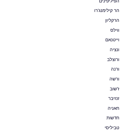
הפיליפינים
הר קילימנג'רו
הרקליון
ווילס
וייטנאם
ונציה
ורוצלב
ורנה
ורשה
ז'שוב
זנזיבר
חאניה
חדשות
טביליסי