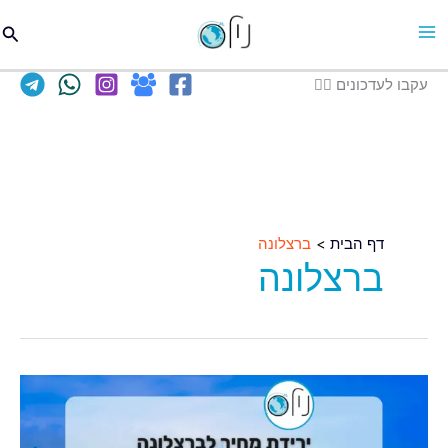
וג
חיפו
כן
עקבו לעדכונים 👈🏽
דף הבית
ברצלונה
ברצלונה
ירידת
מחיר
לברצלונה,טיסות