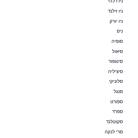
ניו דלהי
ניו זילנד
ניו יורק
ניס
סופיה
סיאול
סינגפור
סיציליה
סלוניקי
סנגל
ספורט
ספרד
סקוטלנד
סרי לנקה