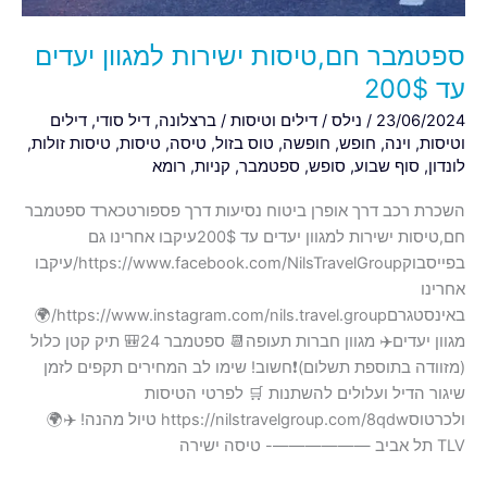
ספטמבר חם,טיסות ישירות למגוון יעדים
עד 200$
23/06/2024
/
נילס
/
דילים וטיסות
/
ברצלונה
,
דיל סודי
,
דילים
וטיסות
,
וינה
,
חופש
,
חופשה
,
טוס בזול
,
טיסה
,
טיסות
,
טיסות זולות
,
לונדון
,
סוף שבוע
,
סופש
,
ספטמבר
,
קניות
,
רומא
השכרת רכב דרך אופרן ביטוח נסיעות דרך פספורטכארד ספטמבר
חם,טיסות ישירות למגוון יעדים עד 200$עיקבו אחרינו גם
בפייסבוקhttps://www.facebook.com/NilsTravelGroup/עיקבו
אחרינו
באינסטגרםhttps://www.instagram.com/nils.travel.group/🌍
מגוון יעדים✈️ מגוון חברות תעופה📆 ספטמבר 24🎒 תיק קטן כלול
(מזוודה בתוספת תשלום)❗️חשוב! שימו לב המחירים תקפים לזמן
שיגור הדיל ועלולים להשתנות 🛒 לפרטי הטיסות
ולכרטוסhttps://nilstravelgroup.com/8qdw טיול מהנה! ✈️🌍
TLV תל אביב ——————- טיסה ישירה