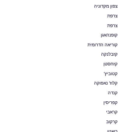
צפון מקדוניה
צרפת
צרפת
קופנהאגן
קוריאה הדרומית
קזבלנקה
קזחסטן
קטוביץ'
קלוז' נאפוקה
קנדה
קפריסין
קראבי
קרקוב
רואטן