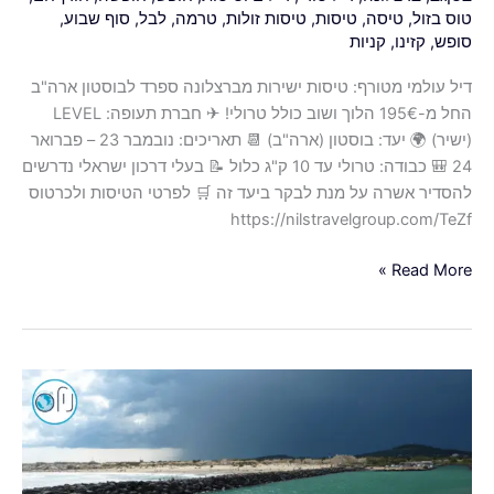
טוס בזול
,
טיסה
,
טיסות
,
טיסות זולות
,
טרמה
,
לבל
,
סוף שבוע
,
סופש
,
קזינו
,
קניות
דיל עולמי מטורף: טיסות ישירות מברצלונה ספרד לבוסטון ארה"ב
החל מ-195€ הלוך ושוב כולל טרולי! ✈ חברת תעופה: LEVEL
(ישיר) 🌍 יעד: בוסטון (ארה"ב) 📆 תאריכים: נובמבר 23 – פברואר
24 🎒 כבודה: טרולי עד 10 ק"ג כלול 📝 בעלי דרכון ישראלי נדרשים
להסדיר אשרה על מנת לבקר ביעד זה 🛒 לפרטי הטיסות ולכרטוס
https://nilstravelgroup.com/TeZf
Read More »
דיל
עולמי
מברצלונה
–
נותנים