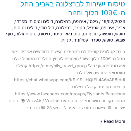
טיסות ישירות לברצלונה באביב החל
מ-109€ הלוך וחזור
19/02/2023
/
נילס
/
אירופה
,
ברצלונה
,
דילים וטיסות
,
ספרד
/
אביב
,
אירופה
,
אפריל
,
בטןגב
,
ברצלונה
,
דיל סודי
,
דילים וטיסות
,
חופש
,
חופשה
,
חורףחם
,
טוס בזול
,
טיסה
,
טיסות
,
טיסות זולות
,
סוף
שבוע
,
סופש
,
ספרד
,
קטלוניה
,
קניות
בירת קטלוניה קורצת לנו במחירים נגישים בחודשים אפריל ומאי
החל מ-109€ הלוך ושוב! הצטרפו לערוץ הטלגרם המוביל שלנו
ולא תפספסו אף דיל! https://t.me/nils_travel_group קהילת
הווטסאפ החדשה של נילס
https://chat.whatsapp.com/K9e19UHQfFL4A6aAE8tddI
קבוצות הפייסבוק של ברצלונה
https://www.facebook.com/groups/FlyHunts.Barcelona
מספר נקודות חשובות: ✅ טיסות עם WizzAir / Vueling 🌍 טיסות
ישירות 📆 יציאות בחודשים: אפריל – מאי 23 🎒 כבודה:
Read More »