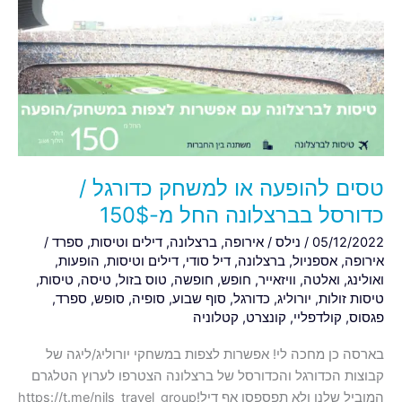
או
למשחק
כדורגל
/
כדורסל
בברצלונה
החל
מ-150$
טסים להופעה או למשחק כדורגל /
כדורסל בברצלונה החל מ-150$
05/12/2022
/
נילס
/
אירופה
,
ברצלונה
,
דילים וטיסות
,
ספרד
/
אירופה
,
אספניול
,
ברצלונה
,
דיל סודי
,
דילים וטיסות
,
הופעות
,
ואולינג
,
ואלטה
,
וויזאייר
,
חופש
,
חופשה
,
טוס בזול
,
טיסה
,
טיסות
,
טיסות זולות
,
יורוליג
,
כדורגל
,
סוף שבוע
,
סופיה
,
סופש
,
ספרד
,
פגסוס
,
קולדפליי
,
קונצרט
,
קטלוניה
בארסה כן מחכה לי! אפשרות לצפות במשחקי יורוליג/ליגה של
קבוצות הכדורגל והכדורסל של ברצלונה הצטרפו לערוץ הטלגרם
המוביל שלנו ולא תפספסו אף דיל!https://t.me/nils_travel_group