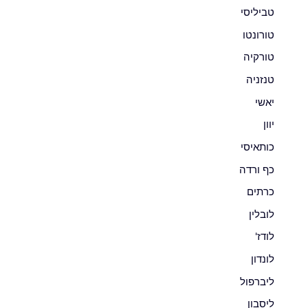
טביליסי
טורונטו
טורקיה
טנזניה
יאשי
יוון
כותאיסי
כף ורדה
כרתים
לובלין
לודז'
לונדון
ליברפול
ליסבון