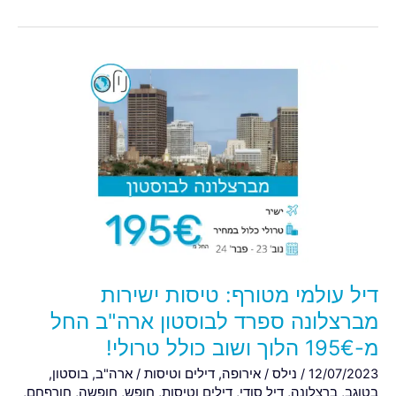
דיל
עולמי
מטורף:
טיסות
ישירות
מברצלונה
ספרד
לבוסטון
ארה"ב
החל
מ-195€
דיל עולמי מטורף: טיסות ישירות
הלוך
מברצלונה ספרד לבוסטון ארה"ב החל
ושוב
מ-195€ הלוך ושוב כולל טרולי!
כולל
טרולי!
12/07/2023
/
נילס
/
אירופה
,
דילים וטיסות
/
ארה"ב
,
בוסטון
,
בטןגב
,
ברצלונה
,
דיל סודי
,
דילים וטיסות
,
חופש
,
חופשה
,
חורףחם
,