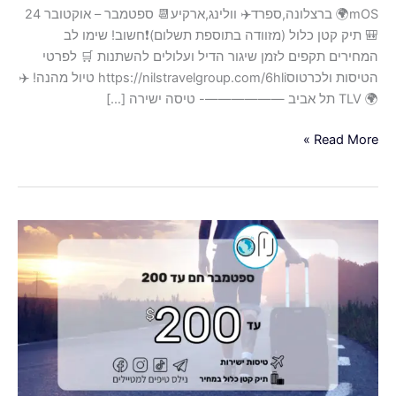
mOS🌍 ברצלונה,ספרד✈️ וולינג,ארקיע📆 ספטמבר – אוקטובר 24
🎒 תיק קטן כלול (מזוודה בתוספת תשלום)❗️חשוב! שימו לב
המחירים תקפים לזמן שיגור הדיל ועלולים להשתנות 🛒 לפרטי
הטיסות ולכרטוסhttps://nilstravelgroup.com/6hli טיול מהנה! ✈️
🌍 TLV תל אביב ——————- טיסה ישירה […]
Read More »
ספטמבר
חם,טיסות
ישירות
למגוון
יעדים
עד
200$