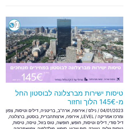
טיסות
ישירות
מברצלונה
לבוסטון
החל
מ-145€
הלוך
וחזור
טיסות ישירות מברצלונה לבוסטון החל
מ-145€ הלוך וחזור
04/01/2023
/
נילס
/
אירופה
,
ארה"ב
,
בריטניה
,
דילים וטיסות
,
צפון
ומרכז אמריקה
/
LEVEL
,
אירופה
,
ארצותהברית
,
בוסטון
,
ברצלונה
,
דיל סודי
,
דילים וטיסות
,
חופש
,
חופשה
,
טוס בזול
,
טיסה
,
טיסות
,
טיסות זולות
,
ניויורק
,
סוף שבוע
,
סופש
,
פילדלפיה
,
צפוןאמריקה