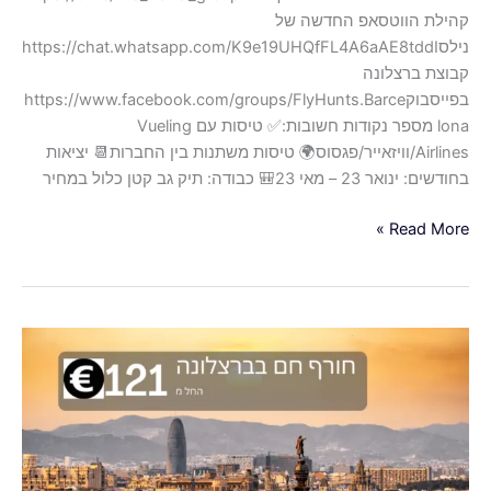
קהילת הווטסאפ החדשה של
נילסhttps://chat.whatsapp.com/K9e19UHQfFL4A6aAE8tddI
קבוצת ברצלונה
בפייסבוקhttps://www.facebook.com/groups/FlyHunts.Barce
lona מספר נקודות חשובות:✅ טיסות עם Vueling
Airlines/וויזאייר/פגסוס🌍 טיסות משתנות בין החברות📆 יציאות
בחודשים: ינואר 23 – מאי 23🎒 כבודה: תיק גב קטן כלול במחיר
Read More »
טיסות
לברצלונה
עם
אג'יאן
החל
מ-121