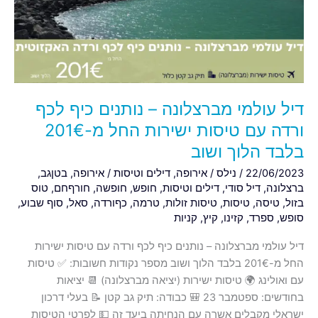
כיף
לכף
ורדה
עם
טיסות
ישירות
דיל עולמי מברצלונה – נותנים כיף לכף
החל
ורדה עם טיסות ישירות החל מ-201€
מ-201€
בלבד הלוך ושוב
בלבד
הלוך
22/06/2023
/
נילס
/
אירופה
,
דילים וטיסות
/
אירופה
,
בטןגב
,
ושוב
ברצלונה
,
דיל סודי
,
דילים וטיסות
,
חופש
,
חופשה
,
חורףחם
,
טוס
בזול
,
טיסה
,
טיסות
,
טיסות זולות
,
טרמה
,
כףורדה
,
סאל
,
סוף שבוע
,
סופש
,
ספרד
,
קזינו
,
קיץ
,
קניות
דיל עולמי מברצלונה – נותנים כיף לכף ורדה עם טיסות ישירות
החל מ-201€ בלבד הלוך ושוב מספר נקודות חשובות: ✅ טיסות
עם ואולינג 🌍 טיסות ישירות (יציאה מברצלונה) 📆 יציאות
בחודשים: ספטמבר 23 🎒 כבודה: תיק גב קטן 📝 בעלי דרכון
ישראלי מקבלים אשרה עם הנחיתה ביעד זה 💵 לפרטי הטיסות