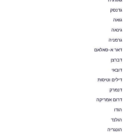
גאורגיה
גדנסק
גואה
גינאה
גרמניה
דאר א-סאלאם
דברצן
דובאי
דילים וטיסות
דנמרק
דרום אמריקה
הודו
הולנד
הונגריה