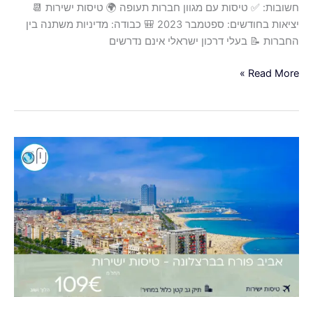
חשובות: ✅ טיסות עם מגוון חברות תעופה 🌍 טיסות ישירות 📆
יציאות בחודשים: ספטמבר 2023 🎒 כבודה: מדיניות משתנה בין
החברות 📝 בעלי דרכון ישראלי אינם נדרשים
Read More »
טיסות
ישירות
לברצלונה
באביב
החל
מ-109€
הלוך
וחזור