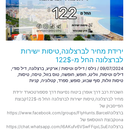
ישירות
לברצלונה
החל
מ-122$
ירידת מחיר לברצלונה,טיסות ישירות
לברצלונה החל מ-122$
09/07/2024
/
נילס
/
דילים וטיסות
/
ארקיע
,
ברצלונה
,
דיל סודי
,
דילים וטיסות
,
וולינג
,
חופש
,
חופשה
,
טוס בזול
,
טיסה
,
טיסות
,
טיסות זולות
,
סוף שבוע
,
סופש
,
ספרד
,
קטלוניה
,
קניות
השכרת רכב דרך אופרן ביטוח נסיעות דרך פספורטכארד ירידת
מחיר לברצלונה,טיסות ישירות לברצלונה החל מ-122$קבוצת
הפייסבוק של
ברצלונהhttps://www.facebook.com/groups/FlyHunts.Barcel
onaקבוצת הווטסאפ של
ברצלונהhttps://chat.whatsapp.com/I6AKufv6VSwFFqxLSuE