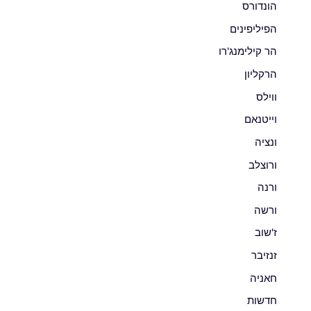
הונדורס
הפיליפינים
הר קילימנג'רו
הרקליון
ווילס
וייטנאם
ונציה
ורוצלב
ורנה
ורשה
ז'שוב
זנזיבר
חאניה
חדשות