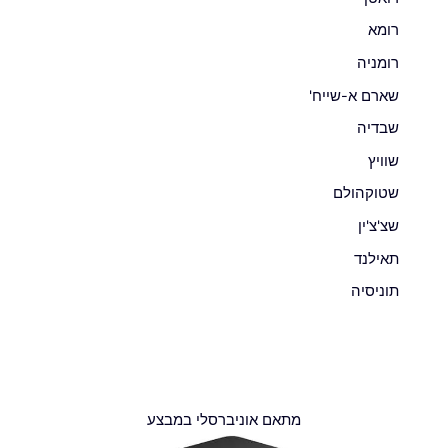
רומא
רומניה
שארם א-שייח'
שבדיה
שוויץ
שטוקהולם
שצ'צ'ין
תאילנד
תוניסיה
מתאם אוניברסלי במבצע