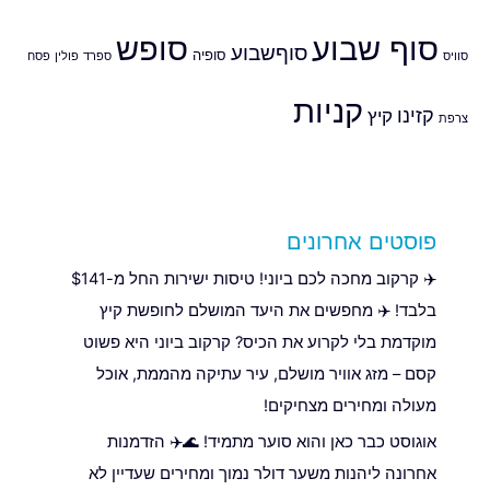
סוף שבוע
סופש
סוףשבוע
סופיה
סוויס
ספרד
פולין
פסח
קניות
קזינו
קיץ
צרפת
פוסטים אחרונים
✈️ קרקוב מחכה לכם ביוני! טיסות ישירות החל מ-$141
בלבד! ✈️ מחפשים את היעד המושלם לחופשת קיץ
מוקדמת בלי לקרוע את הכיס? קרקוב ביוני היא פשוט
קסם – מזג אוויר מושלם, עיר עתיקה מהממת, אוכל
מעולה ומחירים מצחיקים!
אוגוסט כבר כאן והוא סוער מתמיד! 🌊✈️ הזדמנות
אחרונה ליהנות משער דולר נמוך ומחירים שעדיין לא