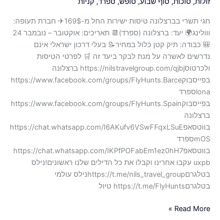
זולות
,
סוכות
,
סוף שבוע
,
סופש
,
ספרד
,
קניות
חגי תשרי בברצלונה טיסות ישירות החל מ-169$✈ חברת תעופה:
ווולינג🌍 יעד: ברצלונה (ספרד)📆 תאריכים: אוקטובר – נובמבר 24
🎒 כבודה: תיק קטן כלול במחיר📝 בעלי דרכון ישראלי אינם
נדרשים לאשרה על מנת לבקר ביעד זה 🛒 לפרטי הטיסות
ולכרטוסhttps://nilstravelgroup.com/qjbj ברצלונה
בפייסבוקhttps://www.facebook.com/groups/FlyHunts.Barce
lonaספרד
בפייסבוקhttps://www.facebook.com/groups/FlyHunts.Spain
ברצלונה
בווטסאפhttps://chat.whatsapp.com/I6AKufv6VSwFFqxLSuE
mOSספרד
בווטסאפhttps://chat.whatsapp.com/IKPfPOFabEm1ez0hH7
uxpb עקבו אחרינו וקבלו את כל הדילים שלנו ראשונים!נילס
בטלגרםhttps://t.me/nils_travel_groupנילס עולמי
בטלגרםhttps://t.me/FlyHunts טיול
Read More »