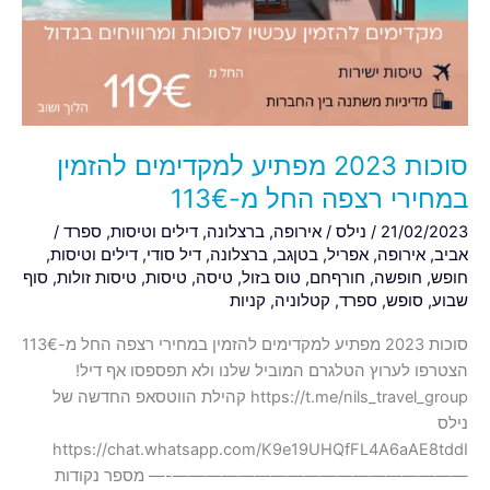
סוכות 2023 מפתיע למקדימים להזמין
במחירי רצפה החל מ-113€
21/02/2023
/
נילס
/
אירופה
,
ברצלונה
,
דילים וטיסות
,
ספרד
/
אביב
,
אירופה
,
אפריל
,
בטןגב
,
ברצלונה
,
דיל סודי
,
דילים וטיסות
,
חופש
,
חופשה
,
חורףחם
,
טוס בזול
,
טיסה
,
טיסות
,
טיסות זולות
,
סוף
שבוע
,
סופש
,
ספרד
,
קטלוניה
,
קניות
סוכות 2023 מפתיע למקדימים להזמין במחירי רצפה החל מ-113€
הצטרפו לערוץ הטלגרם המוביל שלנו ולא תפספסו אף דיל!
https://t.me/nils_travel_group קהילת הווטסאפ החדשה של
נילס
https://chat.whatsapp.com/K9e19UHQfFL4A6aAE8tddI
——————————————————-— מספר נקודות