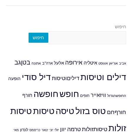
חיפוש
חיפוש
אירופה
בטןגב
איטליה
אלעל
ארה"ב
אביב
אג'יאן
אוגוסט
אתונה
דילים וטיסות
דיל סודי
דיליםוטיסות
הופעה
חופש
חופשה
וויזאייר
חורף
חופים
החופשהגדול
טוס בזול
טיסה
טיסות
טיסות
חורףחם
זולות
טיסותזולות
טרמה
יוון
לונדון
יולי
יוני
ינואר
כריסמס
מאי