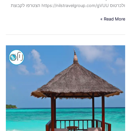
ולכרטוס https://nilstravelgroup.com/gVUU הצטרפו לקבוצת
Read More »
סוכות
2023
מפתיע
למקדימים
להזמין
במחירי
רצפה
החל
מ-113€