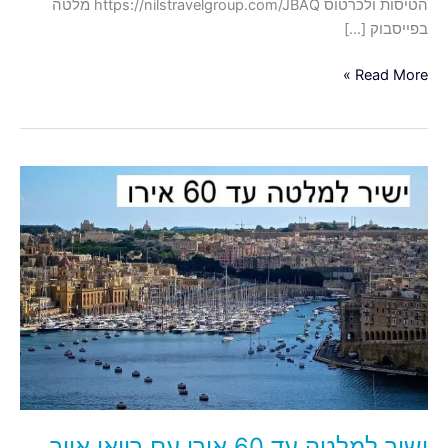
הטיסות ולכרטוס https://nilstravelgroup.com/JBAQ מלטה
בפייסבוק […]
Read More »
ישיר
למלטה
עד
60
אירו
עם
רייאן
אייר
ישיר למלטה עד 60 אירו עם רייאן אייר