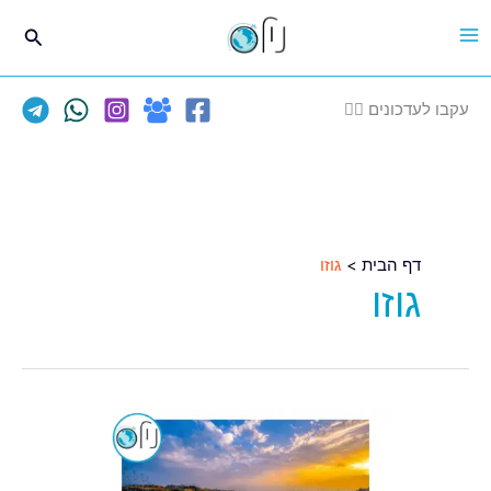
ילוג
חיפוש
תוכן
עקבו לעדכונים 👈🏽
דף הבית
גוזו
גוזו
טיסות
ישירות
למלטה