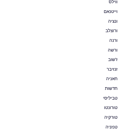
ווילס
וייטנאם
ונציה
ורוצלב
ורנה
ורשה
ז'שוב
זנזיבר
חאניה
חדשות
טביליסי
טורונטו
טורקיה
טנזניה