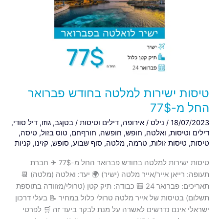
בחודש
פברואר
החל
מ-77$
טיסות ישירות למלטה בחודש פברואר
החל מ-77$
18/07/2023
/
נילס
/
אירופה
,
דילים וטיסות
/
בטןגב
,
גוזו
,
דיל סודי
,
דילים וטיסות
,
ואלטה
,
חופש
,
חופשה
,
חורףחם
,
טוס בזול
,
טיסה
,
טיסות
,
טיסות זולות
,
טרמה
,
מלטה
,
סוף שבוע
,
סופש
,
קזינו
,
קניות
טיסות ישירות למלטה בחודש פברואר החל מ-77$ ✈ חברת
תעופה: רייאן אייר/אייר מלטה (ישיר) 🌍 יעד: ואלטה (מלטה) 📆
תאריכים: פברואר 24 🎒 כבודה: תיק קטן (טרולי/מזוודה בתוספת
תשלום) בטיסות של אייר מלטה טרולי כלול במחיר 📝 בעלי דרכון
ישראלי אינם נדרשים לאשרה על מנת לבקר ביעד זה 🛒 לפרטי