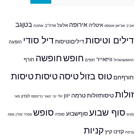
אירופה
בטןגב
איטליה
אלעל
ארה"ב
אביב
אג'יאן
אוגוסט
אתונה
דילים וטיסות
דיל סודי
דיליםוטיסות
הופעה
חופש
חופשה
וויזאייר
חורף
חופים
החופשהגדול
טוס בזול
טיסה
טיסות
טיסות
חורףחם
זולות
טיסותזולות
טרמה
יוון
לונדון
יולי
יוני
ינואר
כריסמס
מאי
סוף שבוע
סופש
סוףשבוע
סופיה
סוויס
ספרד
פולין
פסח
קניות
קזינו
קיץ
צרפת