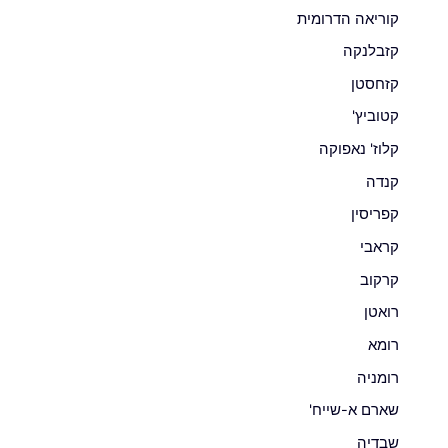
קוריאה הדרומית
קזבלנקה
קזחסטן
קטוביץ'
קלוז' נאפוקה
קנדה
קפריסין
קראבי
קרקוב
רואטן
רומא
רומניה
שארם א-שייח'
שבדיה