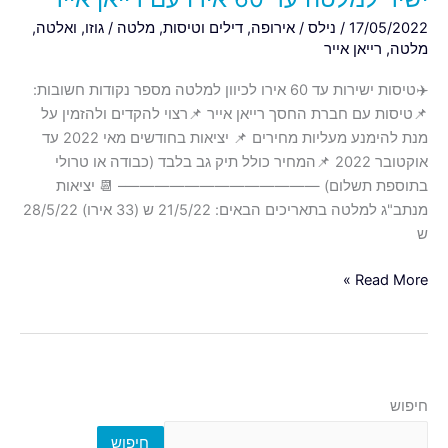
17/05/2022
/
נילס
/
אירופה
,
דילים וטיסות
,
מלטה
/
גוזו
,
ואלטה
,
מלטה
,
רייאן אייר
✈️טיסות ישירות עד 60 אירו לכיוון למלטה מספר נקודות חשובות:
📌טיסות עם חברת החסך רייאן אייר 📌רצוי להקדים ולהזמין על
מנת להימנע מעליות מחירים 📌 יציאות בחודשים מאי 2022 עד
אוקטובר 2022 📌המחיר כולל תיק גב בלבד (כבודה או טרולי
בתוספת תשלום) —————————————– 📆 יציאות
מנתב"ג למלטה בתאריכים הבאים: 21/5/22 ש (33 אירו) 28/5/22
ש
Read More »
חיפוש
חיפוש