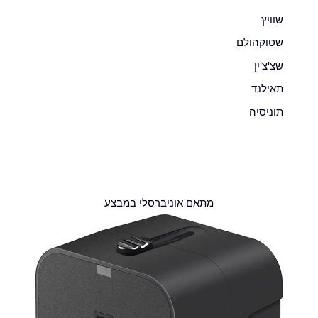
שוויץ
שטוקהולם
שצ'צ'ין
תאילנד
תוניסיה
מתאם אוניברסלי במבצע