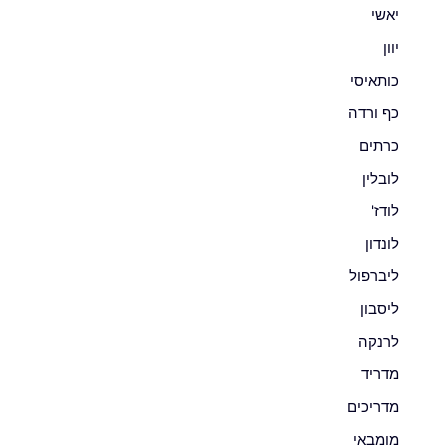
יאשי
יוון
כותאיסי
כף ורדה
כרתים
לובלין
לודז'
לונדון
ליברפול
ליסבון
לרנקה
מדריד
מדריכים
מומבאי