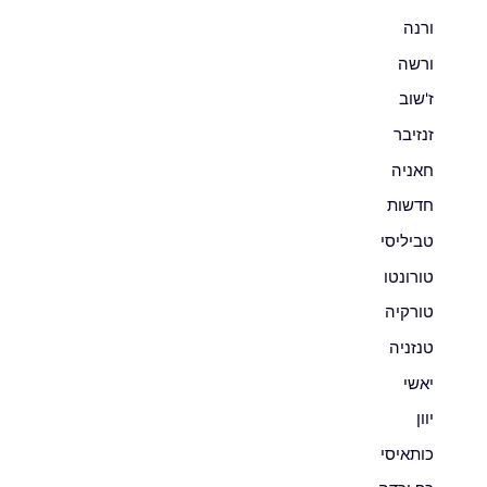
ורנה
ורשה
ז'שוב
זנזיבר
חאניה
חדשות
טביליסי
טורונטו
טורקיה
טנזניה
יאשי
יוון
כותאיסי