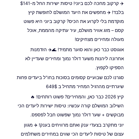
✈️ קרקוב מחכה לכם ביוני! טיסות ישירות החל מ-$141
בלבד! ✈️ מחפשים את היעד המושלם לחופשת קיץ
מוקדמת בלי לקרוע את הכיס? קרקוב ביוני היא פשוט
קסם – מזג אוויר מושלם, עיר עתיקה מהממת, אוכל
מעולה ומחירים מצחיקים!
אוגוסט כבר כאן והוא סוער מתמיד! 🌊✈️ הזדמנות
אחרונה ליהנות משער דולר נמוך ומחירים שעדיין לא
הספיקו לקפוץ.
סגרנו לכם שבועיים קסומים בסוכות בחו"ל ביעדים פחות
שיגרתיים מהרגיל המחיר מתחיל ב 649$
קיץ 2026 כבר כאן, והמחירים? פשוט רותחים! 🔥
השילוב המושלם קורה עכשיו: טיסות ישירות ליעדים הכי
מבוקשים + שער דולר נמוך שפשוט חבל לפספס.
יוני מתקרב בצעדי ענק ואתם מרוויחים בענק! ✈️ מגוון
עצום של טיסות ליעדים הכי שווים במחירים משתלמים