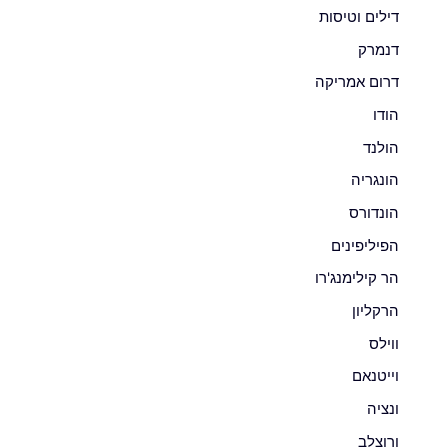
דילים וטיסות
דנמרק
דרום אמריקה
הודו
הולנד
הונגריה
הונדורס
הפיליפינים
הר קילימנג'רו
הרקליון
ווילס
וייטנאם
ונציה
ורוצלב