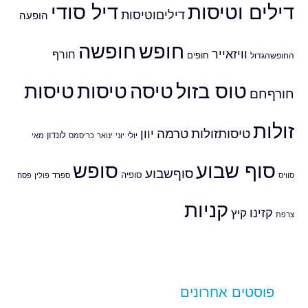
דילים וטיסות
דיל סודי
דיליםוטיסות
הופעה
חופש
חופשה
וויזאייר
חורף
חופים
החופשהגדול
טוס בזול
טיסה
טיסות
טיסות
חורףחם
זולות
טיסותזולות
טרמה
יוון
לונדון
יולי
יוני
ינואר
כריסמס
מאי
סוף שבוע
סופש
סוףשבוע
סופיה
סוויס
ספרד
פולין
פסח
קניות
קזינו
קיץ
צרפת
פוסטים אחרונים