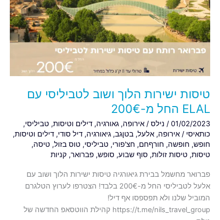
ושוב
לטביליסי
עם
ELAL
החל
מ-200€
טיסות ישירות הלוך ושוב לטביליסי עם
ELAL החל מ-200€
01/02/2023
/
נילס
/
אירופה
,
גאורגיה
,
דילים וטיסות
,
טביליסי
,
כותאיסי
/
אירופה
,
אלעל
,
בטןגב
,
גיאורגיה
,
דיל סודי
,
דילים וטיסות
,
חופש
,
חופשה
,
חורףחם
,
חצ'פורי
,
טביליסי
,
טוס בזול
,
טיסה
,
טיסות
,
טיסות זולות
,
סוף שבוע
,
סופש
,
פברואר
,
קניות
פברואר מחשמל בבירת גיאורגיה טיסות ישירות הלוך ושוב עם
אלעל לטביליסי החל מ-200€ בלבד! הצטרפו לערוץ הטלגרם
המוביל שלנו ולא תפספסו אף דיל!
https://t.me/nils_travel_group קהילת הווטסאפ החדשה של