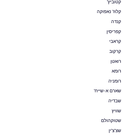
קטוביץ'
קלוז' נאפוקה
קנדה
קפריסין
קראבי
קרקוב
רואטן
רומא
רומניה
שארם א-שייח'
שבדיה
שוויץ
שטוקהולם
שצ'צ'ין