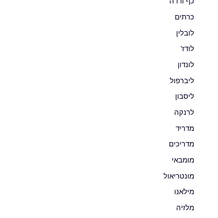
כף ורדה
כרתים
לובלין
לודז'
לונדון
ליברפול
ליסבון
לרנקה
מדריד
מדריכים
מומבאי
מונטריאול
מילאנו
מלזיה