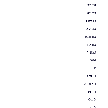
זנזיבר
חאניה
חדשות
טביליסי
טורונטו
טורקיה
טנזניה
יאשי
יוון
כותאיסי
כף ורדה
כרתים
לובלין
לודז'