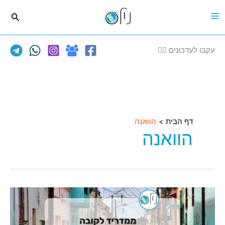
ילוג
חיפוש
תוכן
עקבו לעדכונים 👈🏽
דף הבית
הוואנה
הוואנה
דיל
עולמי!
ירידת