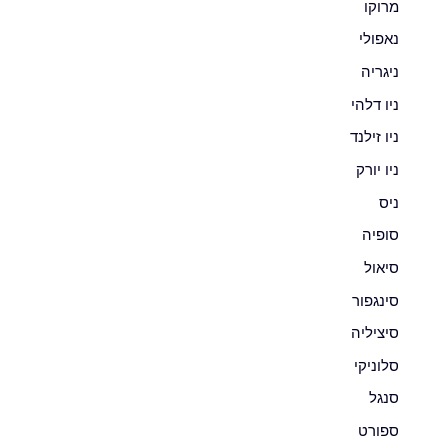
מרוקו
נאפולי
ניגריה
ניו דלהי
ניו זילנד
ניו יורק
ניס
סופיה
סיאול
סינגפור
סיציליה
סלוניקי
סנגל
ספורט