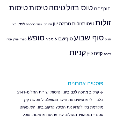
טוס בזול
טיסה
טיסות
טיסות
חורףחם
זולות
טיסותזולות
טרמה
יוון
לונדון
יולי
יוני
ינואר
כריסמס
מאי
סוף שבוע
סופש
סוףשבוע
סופיה
סוויס
ספרד
פולין
פסח
קניות
קזינו
קיץ
צרפת
פוסטים אחרונים
✈️ קרקוב מחכה לכם ביוני! טיסות ישירות החל מ-$141
בלבד! ✈️ מחפשים את היעד המושלם לחופשת קיץ
מוקדמת בלי לקרוע את הכיס? קרקוב ביוני היא פשוט
קסם – מזג אוויר מושלם, עיר עתיקה מהממת, אוכל