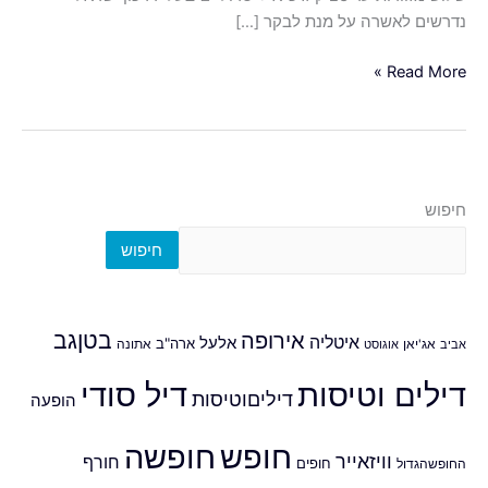
נדרשים לאשרה על מנת לבקר […]
Read More »
חיפוש
חיפוש
אירופה
בטןגב
איטליה
אלעל
ארה"ב
אביב
אג'יאן
אוגוסט
אתונה
דילים וטיסות
דיל סודי
דיליםוטיסות
הופעה
חופש
חופשה
וויזאייר
חורף
חופים
החופשהגדול