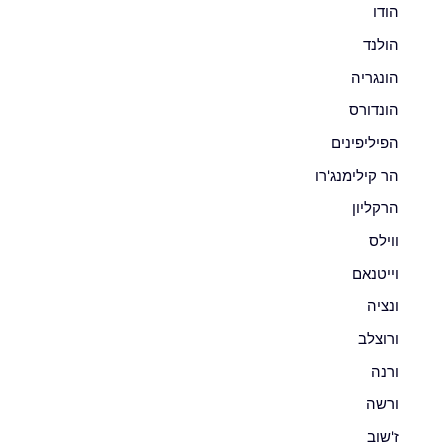
הודו
הולנד
הונגריה
הונדורס
הפיליפינים
הר קילימנג'רו
הרקליון
ווילס
וייטנאם
ונציה
ורוצלב
ורנה
ורשה
ז'שוב