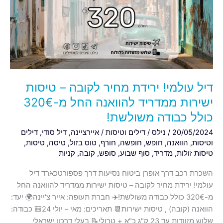
מחיר
לקובה
–
טיסות
ישירות
ממדריד
להוואנה
דיל עולמי! ירידת מחיר לקובה – טיסות
החל
מ-320€
ישירות ממדריד להוואנה החל מ-320€
כולל
כולל כבודה משולשת!
כבודה
20/05/2024
/
נילס
/
דילים וטיסות
/
איירציינה
,
דיל סודי
,
דילים
משולשת!
וטיסות
,
הוואנה
,
חופש
,
חופשה
,
חורף
,
טוס בזול
,
טיסה
,
טיסות
,
טיסות זולות
,
מדריד
,
סוף שבוע
,
סופש
,
קובה
,
קניות
השכרת רכב דרך אופרן ביטוח נסיעות דרך פספורטכארד דיל
עולמי! ירידת מחיר לקובה – טיסות ישירות ממדריד להוואנה החל
מ-320€ כולל כבודה משולשת!✈️ חברת תעופה: אייר צ'יינה🌍 יעד:
הוואנה (קובה) , טיסות ישירות📆 תאריכים: מאי – יולי 24🎒 כבודה:
שלוש מזוודות עד 23 ק"ג כ"א + טרולי📝 בעלי דרכון ישראלי