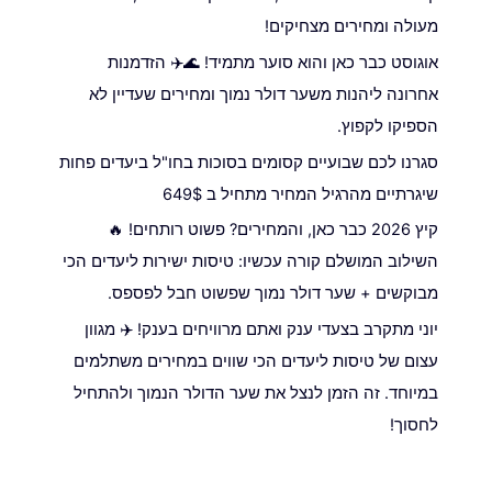
מעולה ומחירים מצחיקים!
אוגוסט כבר כאן והוא סוער מתמיד! 🌊✈️ הזדמנות
אחרונה ליהנות משער דולר נמוך ומחירים שעדיין לא
הספיקו לקפוץ.
סגרנו לכם שבועיים קסומים בסוכות בחו"ל ביעדים פחות
שיגרתיים מהרגיל המחיר מתחיל ב 649$
קיץ 2026 כבר כאן, והמחירים? פשוט רותחים! 🔥
השילוב המושלם קורה עכשיו: טיסות ישירות ליעדים הכי
מבוקשים + שער דולר נמוך שפשוט חבל לפספס.
יוני מתקרב בצעדי ענק ואתם מרוויחים בענק! ✈️ מגוון
עצום של טיסות ליעדים הכי שווים במחירים משתלמים
במיוחד. זה הזמן לנצל את שער הדולר הנמוך ולהתחיל
לחסוך!