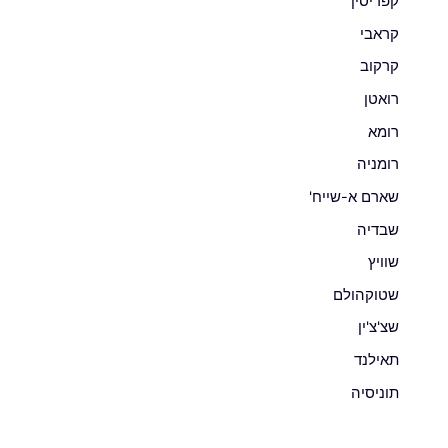
קפריסין
קראבי
קרקוב
רואטן
רומא
רומניה
שארם א-שייח'
שבדיה
שוויץ
שטוקהולם
שצ'צ'ין
תאילנד
תוניסיה