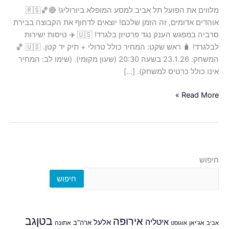
תיק
מלווים את הפועל תל אביב למסע המופלא ביורוליג! 🔴🏀🇷🇸
יד
אוהדים אדומים, זה הזמן שלכם! יוצאים לדחוף את הקבוצה בבירת
קטן.
סרביה במפגש הענק נגד פרטיזן בלגרד! 🇺🇸 ✈️ טיסות ישירות
🇺🇸
לבלגרד! 🧳 ראש שקט: המחיר כולל טרולי + תיק יד קטן. 🇺🇸 🏀
🏀
המשחק: 23.1.26 בשעה 20:30 (שעון מקומי). (שימו לב: המחיר
המשחק:
אינו כולל כרטיס למשחק). […]
23.1.26
בשעה
Read More »
20:30
(שעון
מקומי).
(שימו
לב:
חיפוש
המחיר
חיפוש
אינו
כולל
כרטיס
למשחק).
אירופה
בטןגב
איטליה
אלעל
ארה"ב
אביב
אג'יאן
אוגוסט
אתונה