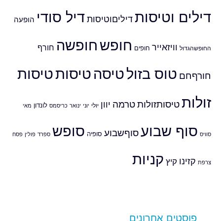
דילים וטיסות
דיל סודי
דיליםוטיסות
הופעה
חופש
חופשה
וויזאייר
חורף
חופים
החופשהגדול
טוס בזול
טיסה
טיסות
טיסות
חורףחם
זולות
טיסותזולות
טרמה
יוון
לונדון
יולי
יוני
ינואר
כריסמס
מאי
סוף שבוע
סופש
סוףשבוע
סופיה
סוויס
ספרד
פולין
פסח
קניות
קזינו
קיץ
צרפת
פוסטים אחרונים