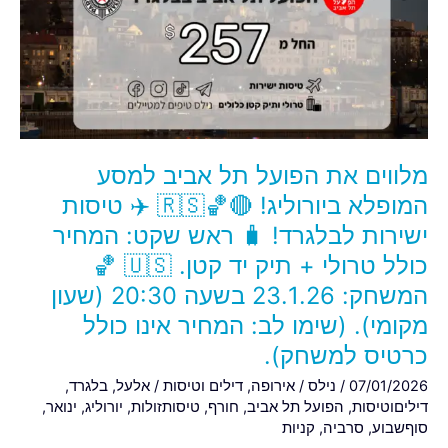
תל
אביב
למסע
המופלא
ביורוליג!
🔴
🏀
מלווים את הפועל תל אביב למסע
🇷🇸
✈️
המופלא ביורוליג! 🔴🏀🇷🇸 ✈️ טיסות
טיסות
ישירות לבלגרד! 🧳 ראש שקט: המחיר
ישירות
כולל טרולי + תיק יד קטן. 🇺🇸 🏀
לבלגרד!
המשחק: 23.1.26 בשעה 20:30 (שעון
🧳
ראש
מקומי). (שימו לב: המחיר אינו כולל
שקט:
כרטיס למשחק).
המחיר
07/01/2026
/
נילס
/
אירופה
,
דילים וטיסות
/
אלעל
,
בלגרד
,
כולל
דיליםוטיסות
,
הפועל תל אביב
,
חורף
,
טיסותזולות
,
יורוליג
,
ינואר
,
טרולי
סוףשבוע
,
סרביה
,
קניות
+