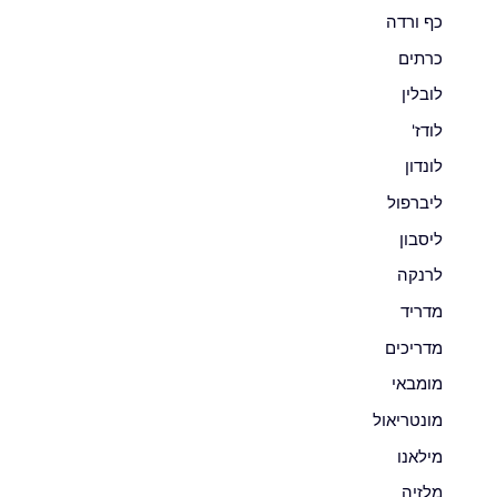
כף ורדה
כרתים
לובלין
לודז'
לונדון
ליברפול
ליסבון
לרנקה
מדריד
מדריכים
מומבאי
מונטריאול
מילאנו
מלזיה