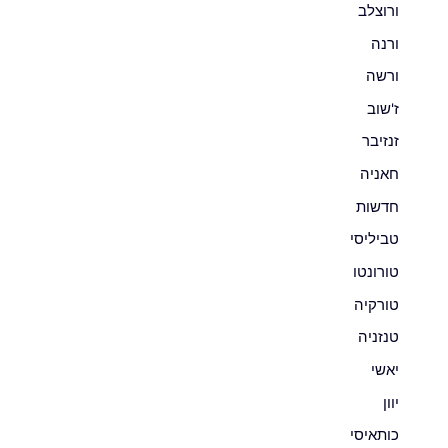
ורוצלב
ורנה
ורשה
ז'שוב
זנזיבר
חאניה
חדשות
טביליסי
טורונטו
טורקיה
טנזניה
יאשי
יוון
כותאיסי