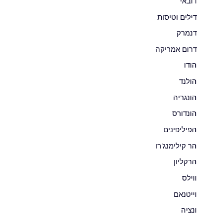
דובאי
דילים וטיסות
דנמרק
דרום אמריקה
הודו
הולנד
הונגריה
הונדורס
הפיליפינים
הר קילימנג'רו
הרקליון
ווילס
וייטנאם
ונציה