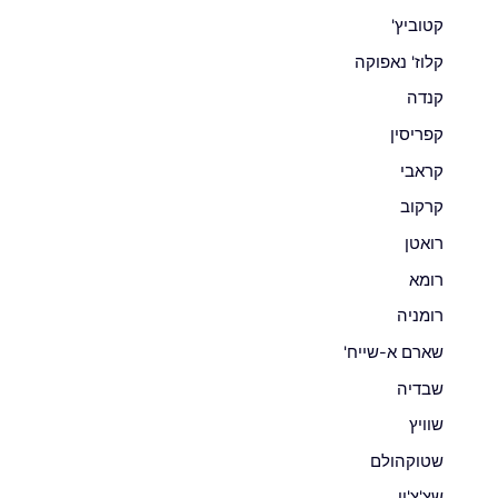
קטוביץ'
קלוז' נאפוקה
קנדה
קפריסין
קראבי
קרקוב
רואטן
רומא
רומניה
שארם א-שייח'
שבדיה
שוויץ
שטוקהולם
שצ'צ'ין