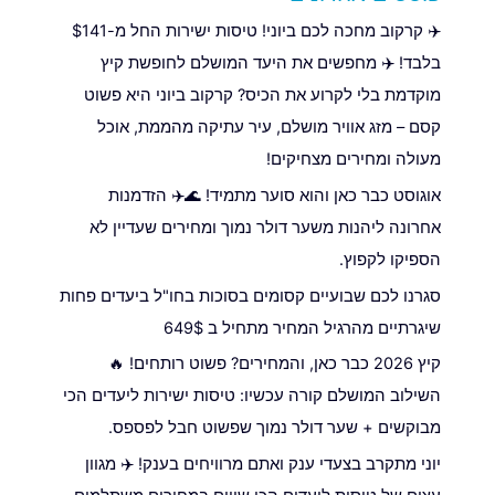
✈️ קרקוב מחכה לכם ביוני! טיסות ישירות החל מ-$141
בלבד! ✈️ מחפשים את היעד המושלם לחופשת קיץ
מוקדמת בלי לקרוע את הכיס? קרקוב ביוני היא פשוט
קסם – מזג אוויר מושלם, עיר עתיקה מהממת, אוכל
מעולה ומחירים מצחיקים!
אוגוסט כבר כאן והוא סוער מתמיד! 🌊✈️ הזדמנות
אחרונה ליהנות משער דולר נמוך ומחירים שעדיין לא
הספיקו לקפוץ.
סגרנו לכם שבועיים קסומים בסוכות בחו"ל ביעדים פחות
שיגרתיים מהרגיל המחיר מתחיל ב 649$
קיץ 2026 כבר כאן, והמחירים? פשוט רותחים! 🔥
השילוב המושלם קורה עכשיו: טיסות ישירות ליעדים הכי
מבוקשים + שער דולר נמוך שפשוט חבל לפספס.
יוני מתקרב בצעדי ענק ואתם מרוויחים בענק! ✈️ מגוון